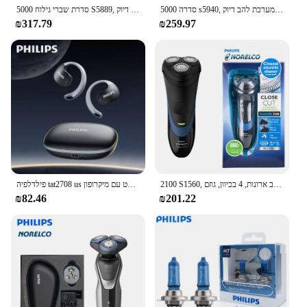
סדרה 5000 s5940, ללא אריזה מקורית, ראשי להבים, מערכת להב דיוק
סדרת שברי גילוח 5000 S5889, רטוב ויבש, ללא אריזה מקורית, ללא אריזה מקורית, תשלום מהיר, להבים מדויקים סטילהבי דיוק
₪317.79
₪259.97
2100 S1560, רטוב/יבש, מערכת להב ארונות, רטובות/יבש, מערכת להב ארונות, 4 בכיוון, גוזם
פילדלפיה tat2708 us אלחוטית אוזניות רעש ביטול רעשי משחק אוזניות סיבולת ארוכה עמיד למים ספורט עם מיקרופון
₪82.46
₪201.22