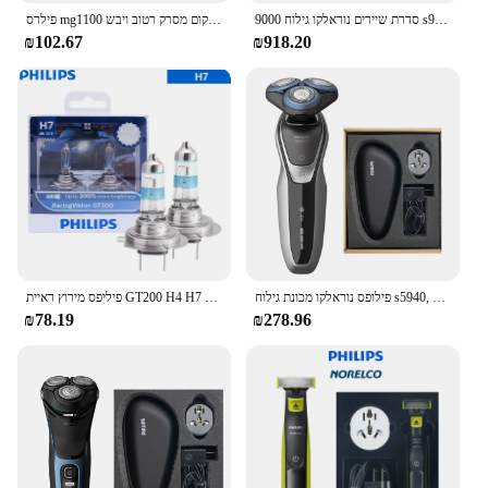
סדרת שיירים נוראלקו גילוח 9000 s9820, רטוב ויבש, ללא אריזה מקורית, תשלום מהיר
פילרס mg1100 זקן זקן קר מגהצח חשמלי צפי שיער פנים זזים 3-מיקום מסרק רטוב ויבש
₪102.67
₪918.20
פילופס נוראלקו מכונת גילוח s5940, רטוב ויבש, ללא אריזה מקורית, תשלום מהיר, מערכת להב דיוק
פיליפס מירוץ ראיית GT200 H4 H7 12V + 200% אור בהיר רכב הלוגן פנס מקורי אוטומטי מנורות גבוהה נמוך קרן ECE, 2pcs
₪78.19
₪278.96