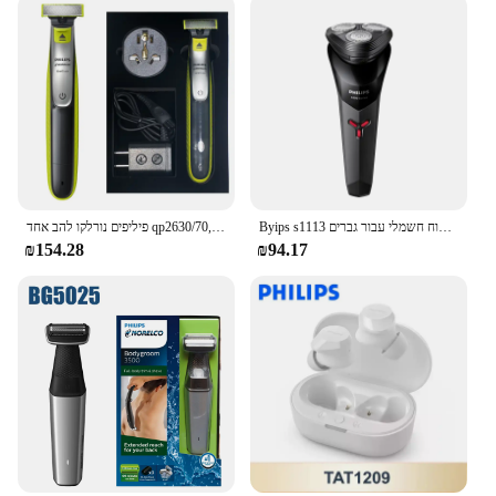
Byips s1113 גילוח חשמלי עבור גברים usb טעינה אבקה נירוסטה להבים נירוסטה עיצוב ארגונומי ראש צף משולש צף
פיליפים נורלקו להב אחד qp2630/70, ללא תיבה מקורית, רטוב/יבש, עד 60 דקות של שימוש
₪154.28
₪94.17