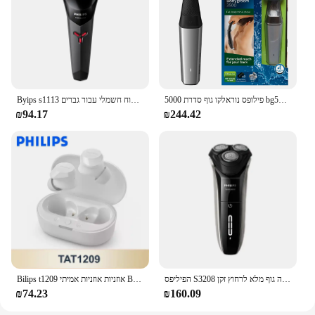
פילופס נוראלקו גוף סדרת 5000 bg5025 מחורץ חסין חוצץ, עם העור להגן על הטכנולוגיה
Byips s1113 גילוח חשמלי עבור גברים usb טעינה אבקה נירוסטה להבים נירוסטה עיצוב ארגונומי ראש צף משולש צף
₪94.17
₪244.42
הפיליפס S3208 חדש סדרת 3000 מחדש מקורי שייבר חשמלי טעינה מהירה גוף מלא לרחוץ זקן
Bilips t1209 אוזניות אוזניות אמיתי Bluetooth 5.3 אוזניות hufi ai hd להתקשר בקרת מגע עמיד למים אוזניות 100% מקורי
₪74.23
₪160.09