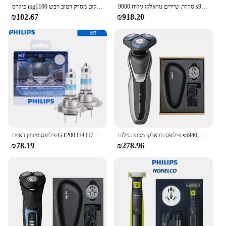
סדרת שיירים נוראלקו גילוח 9000 s9820, רטוב ויבש, ללא אריזה מקורית, תשלום מהיר
פילרס mg1100 זקן זקן קר מגהצח חשמלי צפי שיער פנים זזים 3-מיקום מסרק רטוב ויבש
₪102.67
₪918.20
פילופס נוראלקו מכונת גילוח s5940, רטוב ויבש, ללא אריזה מקורית, תשלום מהיר, מערכת להב דיוק
פיליפס מירוץ ראיית GT200 H4 H7 12V + 200% אור בהיר רכב הלוגן פנס מקורי אוטומטי מנורות גבוהה נמוך קרן ECE, 2pcs
₪78.19
₪278.96