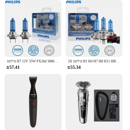
2X פיליפס H1 H4 H7 H8 H11 HB2 HB3 HB4 9003 9005 9006 12V יהלומי חזון 5000K סופר לבן הלוגן נורות אוטומטי פנס ערפל מנורה
פיליפס H7 12V 55W PX26d 5000K יהלומי חזון הלוגן פנס המכונית אור קר כחול Ultra לבן כללי רכב אור 12972DVS2 2pcs
₪57.41
₪55.34