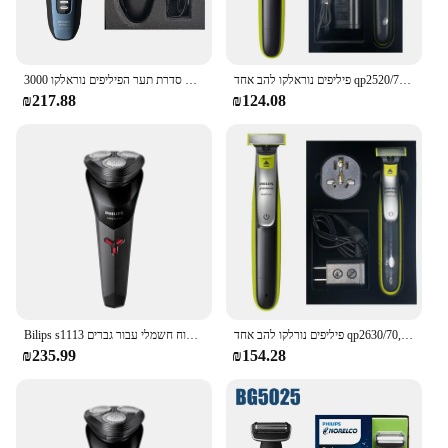
פיליפים נוראלקו להב אחד qp2520/70, אין קופסא מקורית, רטוב/יבש עם 3 קוצים, עד 45 דקות של זמן שימוש
סדרת תער הפיליפים נוראלקו 3000 S3212, ללא קופסא מקורית, ציר 5D & ראשים, גילוח רטוב או יבש, להבים מנחם
₪217.88
₪124.08
פיליפים נורלקו להב אחד qp2630/70, ללא תיבה מקורית, רטוב/יבש, עד 60 דקות של שימוש
Bilips s1113 גילוח חשמלי עבור גברים usb טעינה אבקה נירוסטה להבים נירוסטה עיצוב ארגונומי ראש צף משולש צף מבוגרים
₪235.99
₪154.28