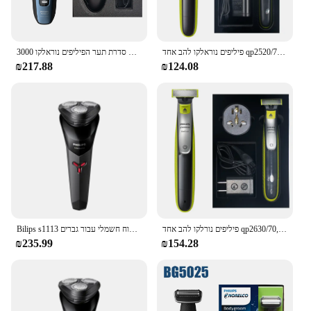
פיליפים נוראלקו להב אחד qp2520/70, אין קופסא מקורית, רטוב/יבש עם 3 קוצים, עד 45 דקות של זמן שימוש
סדרת תער הפיליפים נוראלקו 3000 S3212, ללא קופסא מקורית, ציר 5D & ראשים, גילוח רטוב או יבש, להבים מנחם
₪217.88
₪124.08
פיליפים נורלקו להב אחד qp2630/70, ללא תיבה מקורית, רטוב/יבש, עד 60 דקות של שימוש
Bilips s1113 גילוח חשמלי עבור גברים usb טעינה אבקה נירוסטה להבים נירוסטה עיצוב ארגונומי ראש צף משולש צף מבוגרים
₪235.99
₪154.28