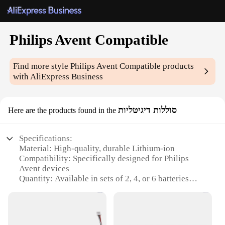
Philips Avent Compatible
Find more style
Philips Avent Compatible
products
with AliExpress Business
סוללות דיגיטליות
Here are the products found in the
Specifications:
Material: High-quality, durable Lithium-ion
Compatibility: Specifically designed for Philips
Avent devices
Quantity: Available in sets of 2, 4, or 6 batteries
Performance: Long-lasting power with a 12-hour
charge
Design: Sleek and compact for easy handling
Certification: CE and RoHS certified for safety and