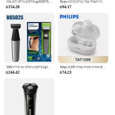
Byips s1113 גילוח חשמלי עבור גברים usb טעינה אבקה נירוסטה להבים נירוסטה עיצוב ארגונומי ראש צף משולש צף
פיליפים נורלקו להב אחד qp2630/70, ללא תיבה מקורית, רטוב/יבש, עד 60 דקות של שימוש
₪154.28
₪94.17
Bilips t1209 אוזניות אוזניות אמיתי Bluetooth 5.3 אוזניות hufi ai hd להתקשר בקרת מגע עמיד למים אוזניות 100% מקורי
פילופס נוראלקו גוף סדרת 5000 bg5025 מחורץ חסין חוצץ, עם העור להגן על הטכנולוגיה
₪244.42
₪74.23