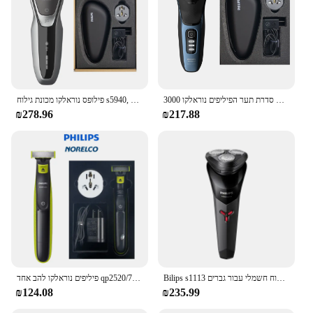
סדרת תער הפיליפים נוראלקו 3000 S3212, ללא קופסא מקורית, ציר 5D & ראשים, גילוח רטוב או יבש, להבים מנחם
פילופס נוראלקו מכונת גילוח s5940, רטוב ויבש, ללא אריזה מקורית, תשלום מהיר, מערכת להב דיוק
₪278.96
₪217.88
Bilips s1113 גילוח חשמלי עבור גברים usb טעינה אבקה נירוסטה להבים נירוסטה עיצוב ארגונומי ראש צף משולש צף מבוגרים
פיליפים נוראלקו להב אחד qp2520/70, אין קופסא מקורית, רטוב/יבש עם 3 קוצים, עד 45 דקות של זמן שימוש
₪124.08
₪235.99