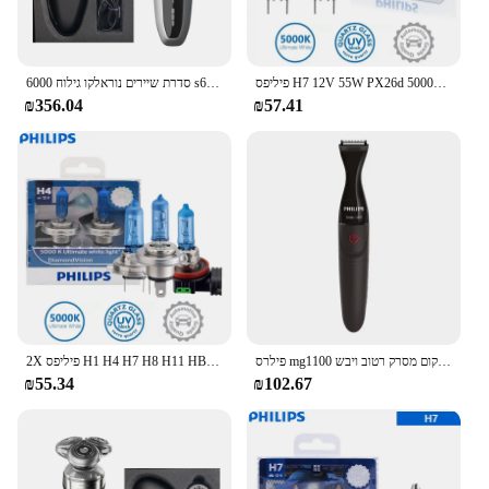
פיליפס H7 12V 55W PX26d 5000K יהלומי חזון הלוגן פנס המכונית אור קר כחול Ultra לבן כללי רכב אור 12972DVS2 2pcs
סדרת שיירים נוראלקו גילוח 6000 s6540, רטוב ויבש, ללא אריזה מקורית, תשלום מהיר
₪356.04
₪57.41
פילרס mg1100 זקן זקן קר מגהצח חשמלי צפי שיער פנים זזים 3-מיקום מסרק רטוב ויבש
2X פיליפס H1 H4 H7 H8 H11 HB2 HB3 HB4 9003 9005 9006 12V יהלומי חזון 5000K סופר לבן הלוגן נורות אוטומטי פנס ערפל מנורה
₪55.34
₪102.67