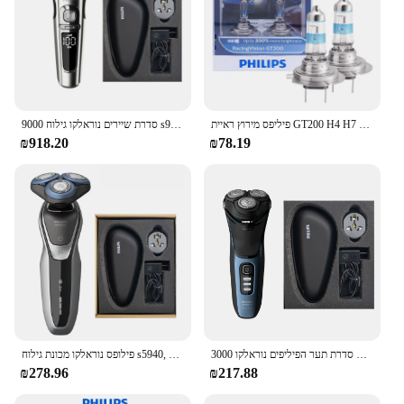
פיליפס מירוץ ראיית GT200 H4 H7 12V + 200% אור בהיר רכב הלוגן פנס מקורי אוטומטי מנורות גבוהה נמוך קרן ECE, 2pcs
סדרת שיירים נוראלקו גילוח 9000 s9820, רטוב ויבש, ללא אריזה מקורית, תשלום מהיר
₪918.20
₪78.19
סדרת תער הפיליפים נוראלקו 3000 S3212, ללא קופסא מקורית, ציר 5D & ראשים, גילוח רטוב או יבש, להבים מנחם
פילופס נוראלקו מכונת גילוח s5940, רטוב ויבש, ללא אריזה מקורית, תשלום מהיר, מערכת להב דיוק
₪278.96
₪217.88