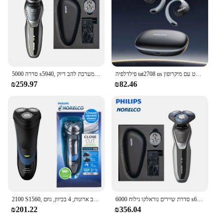
allowing you to capture high-quality images and
videos without interruption. Whether you're
shooting a wedding, a commercial, or a vlog, this
camera support will be your trusted companion.
פילדלפיה tat2708 us אלחוטית אוזניות רעש ביטול רעשי משחק אוזניות סיבולת ארוכה עמיד למים ספורט עם מיקרופון
סדרה 5000 s5940, ללא אריזה מקורית, ראשי להבים, מערכת להב דיוק
₪259.97
₪82.46
סדרת שיירים נוראלקו גילוח 6000 s6540, רטוב ויבש, ללא אריזה מקורית, תשלום מהיר
2100 S1560, רטוב/יבש, מערכת להב ארונות, רטובות/יבש, מערכת להב ארונות, 4 בכיוון, גוזם
₪201.22
₪356.04