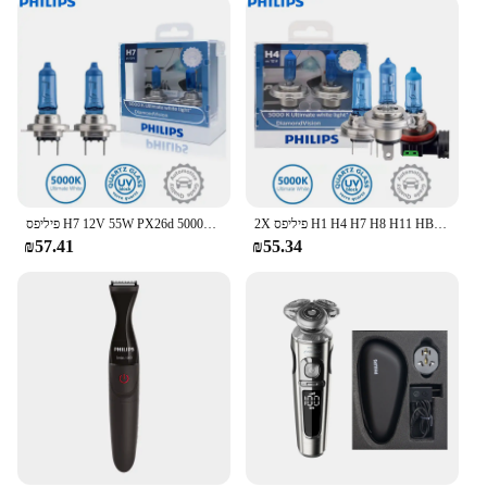
2X פיליפס H1 H4 H7 H8 H11 HB2 HB3 HB4 9003 9005 9006 12V יהלומי חזון 5000K סופר לבן הלוגן נורות אוטומטי פנס ערפל מנורה
פיליפס H7 12V 55W PX26d 5000K יהלומי חזון הלוגן פנס המכונית אור קר כחול Ultra לבן כללי רכב אור 12972DVS2 2pcs
₪57.41
₪55.34