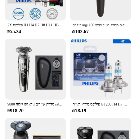
פילרס mg1100 זקן זקן קר מגהצח חשמלי צפי שיער פנים זזים 3-מיקום מסרק רטוב ויבש
2X פיליפס H1 H4 H7 H8 H11 HB2 HB3 HB4 9003 9005 9006 12V יהלומי חזון 5000K סופר לבן הלוגן נורות אוטומטי פנס ערפל מנורה
₪55.34
₪102.67
פיליפס מירוץ ראיית GT200 H4 H7 12V + 200% אור בהיר רכב הלוגן פנס מקורי אוטומטי מנורות גבוהה נמוך קרן ECE, 2pcs
סדרת שיירים נוראלקו גילוח 9000 s9820, רטוב ויבש, ללא אריזה מקורית, תשלום מהיר
₪918.20
₪78.19