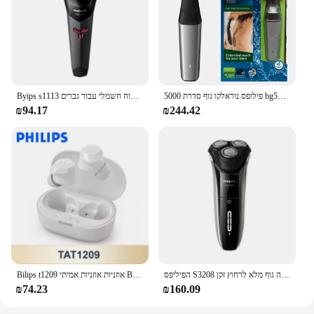
פילופס נוראלקו גוף סדרת 5000 bg5025 מחורץ חסין חוצץ, עם העור להגן על הטכנולוגיה
Byips s1113 גילוח חשמלי עבור גברים usb טעינה אבקה נירוסטה להבים נירוסטה עיצוב ארגונומי ראש צף משולש צף
₪94.17
₪244.42
הפיליפס S3208 חדש סדרת 3000 מחדש מקורי שייבר חשמלי טעינה מהירה גוף מלא לרחוץ זקן
Bilips t1209 אוזניות אוזניות אמיתי Bluetooth 5.3 אוזניות hufi ai hd להתקשר בקרת מגע עמיד למים אוזניות 100% מקורי
₪74.23
₪160.09