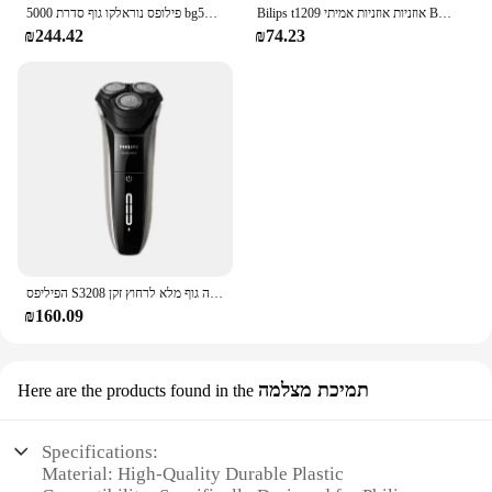
Bilips t1209 אוזניות אוזניות אמיתי Bluetooth 5.3 אוזניות hufi ai hd להתקשר בקרת מגע עמיד למים אוזניות 100% מקורי
פילופס נוראלקו גוף סדרת 5000 bg5025 מחורץ חסין חוצץ, עם העור להגן על הטכנולוגיה
₪244.42
₪74.23
הפיליפס S3208 חדש סדרת 3000 מחדש מקורי שייבר חשמלי טעינה מהירה גוף מלא לרחוץ זקן
₪160.09
תמיכת מצלמה
Here are the products found in the
Specifications:
Material: High-Quality Durable Plastic