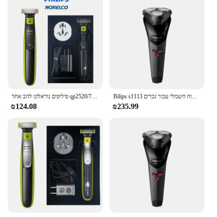
Bilips s1113 גילוח חשמלי עבור גברים usb טעינה אבקה נירוסטה להבים נירוסטה עיצוב ארגונומי ראש צף משולש צף מבוגרים
פיליפים נוראלקו להב אחד qp2520/70, אין קופסא מקורית, רטוב/יבש עם 3 קוצים, עד 45 דקות של זמן שימוש
₪124.08
₪235.99