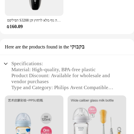
הפיליפס S3208 חדש סדרת 3000 מחדש מקורי שייבר חשמלי טעינה מהירה גוף מלא לרחוץ זקן
₪160.09
בקבוקי
Here are the products found in the
Specifications:
Material: High-quality, BPA-free plastic
Product Discount: Available for wholesale and
vendor purchases
Type and Category: Philips Avent Compatible
bottles and accessories
Design and Style: Ergonomic and user-friendly
design with easy-grip handles
Usage and Purpose: Ideal for feeding infants with
Philips Avent products
Typical Adaptive Scenario: Perfect for on-the-go
parents and caregivers