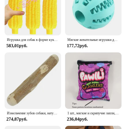
Игрушка для собак в форме кукурузы, игрушка для жевания чистых зубов, интерактивные игрушки для собак, устойчивые к укусам, набор из 3 предметов, игрушки для шлифовки зубов для малого/среднего размера
Мягкие жевательные игрушки для больших собак, игрушки для домашних питомцев, мяч для маленьких собак, шнауцер, Shih Tzu, товары для домашних животных
583,01руб.
177,72руб.
Измельчение зубов собаки, натуральное кофейное дерево, жевательная палочка для чистки зубов, деревянная жевательная игрушка, успокаивающие игрушки для прорезывания зубов, товары для домашних животных
1 шт., мягкие и скрипучие лапли, спасательные жевательные бобы для собак, интерактивные жевательные игрушки для щенков и взрослых, молярные игрушки для здоровых зубов
274,87руб.
236,04руб.