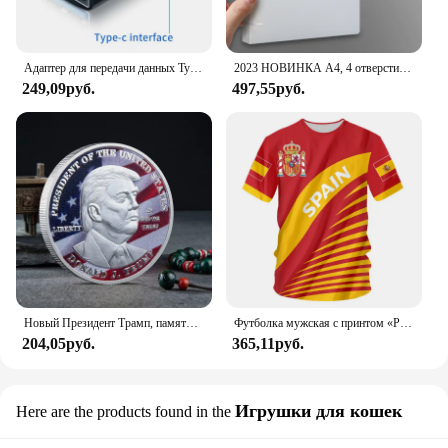
Адаптер для передачи данных Type C - USB 3.1, черный
2023 НОВИНКА A4, 4 отверстия, зажим D-типа, синяя папка из полипропилена, перфорированная прозрачная папка-переплет, папка А4
249,09руб.
497,55руб.
Новый Президент Трамп, памятный значок Дональда Трампа монета, серебряное золото, тройная монета, Дональд J Трамп, «в Бог, которому мы доверяем», монеты
Футболка мужская с принтом «Реал Мадрид»
204,05руб.
365,11руб.
Игрушки для кошек
Here are the products found in the