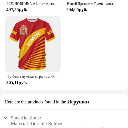
2023 НОВИНКА A4, 4 отверстия, зажим D-типа, синяя папка из полипропилена, перфорированная прозрачная папка-переплет, папка А4
Новый Президент Трамп, памятный значок Дональда Трампа монета, серебряное золото, тройная монета, Дональд J Трамп, «в Бог, которому мы доверяем», монеты
497,55руб.
204,05руб.
Футболка мужская с принтом «Реал Мадрид»
365,11руб.
Игрушки
Here are the products found in the
Specifications:
Material: Durable Rubber