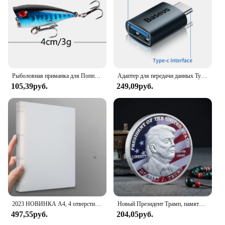
vendor looking to stock up on high-quality chew
toys or a pet owner seeking a reliable and safe
option for your pet, the Petstages Chew Toy is the
perfect choice.
Рыболовная приманка для Поппера, 1 шт., 7 см, 12 г, жесткая искусственная приманка топвотер с 2 тройными крючками, для ловли карпа, Воблер для рыболовной наживки, кренкбейт
Адаптер для передачи данных Type C - USB 3.1, черный
105,39руб.
249,09руб.
2023 НОВИНКА A4, 4 отверстия, зажим D-типа, синяя папка из полипропилена, перфорированная прозрачная папка-переплет, папка А4
Новый Президент Трамп, памятный значок Дональда Трампа монета, серебряное золото, тройная монета, Дональд J Трамп, «в Бог, которому мы доверяем», монеты
497,55руб.
204,05руб.