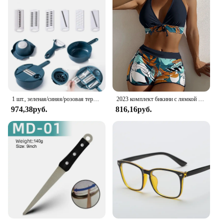
1 шт., зеленая/синяя/розовая терка для измельчения вручную, терка для салата, овощей, измельчитель моркови, картофеля для кухни, удобные инструменты для овощей
2023 комплект бикини с лямкой на шее, короткий купальник, женский купальник с высокой талией, женские купальники с принтом, купальный костюм для плавания, пляжная одежда
974,38руб.
816,16руб.