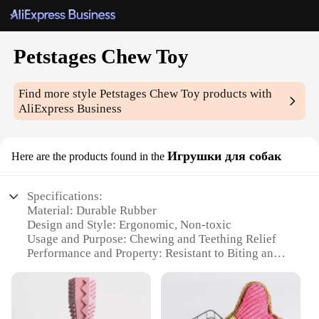
Petstages Chew Toy
Find more style
Petstages Chew Toy
products with
AliExpress Business
Игрушки для собак
Here are the products found in the
Specifications:
Material: Durable Rubber
Design and Style: Ergonomic, Non-toxic
Usage and Purpose: Chewing and Teething Relief
Performance and Property: Resistant to Biting and
Tugging
Shape or Size or Weight or Quantity: Large,
Interactive Set
Applicable People: Pet Owners and Veterinarians