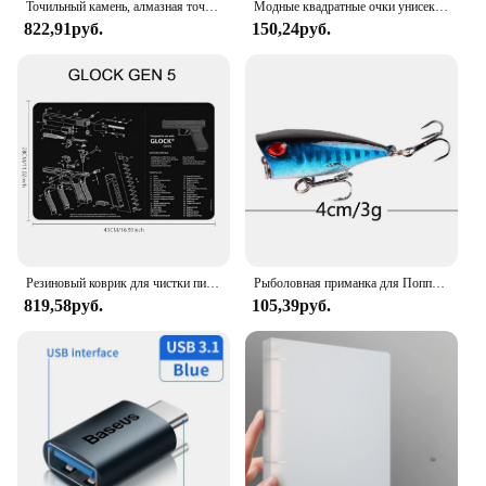
Точильный камень, алмазная точилка для ножей, точилка для ножей с изогнутой поверхностью для ножей, ножниц, точильный брусок, кухонный шлифовальный инструмент
Модные квадратные очки унисекс, простые очки, полнокадровые очки для мужчин и женщин, радиационная защита, оптические очки
822,91руб.
150,24руб.
Резиновый коврик для чистки пистолета, запчасти, Инструкция, коврик для мыши для AR15, AK47, Ремингтон 870, GLOCK, CZ-75 Punisher P220, P320, M92, 1911
Рыболовная приманка для Поппера, 1 шт., 7 см, 12 г, жесткая искусственная приманка топвотер с 2 тройными крючками, для ловли карпа, Воблер для рыболовной наживки, кренкбейт
819,58руб.
105,39руб.