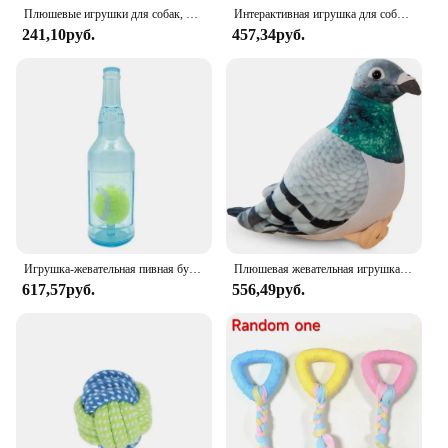
Плюшевые игрушки для собак, пивная бутылка в форме маленьких и больших собак, устойчивые к укусам, чистые зубы, жевательные игрушки, писклявые интерактивные игровые принадлежности для домашних животных
Интерактивная игрушка для собак 7 см, шарик из натурального каучука для собак, протекающий мяч, шарики для чистки зубов, шарики для собак, кошек, жевательные игрушки, аксессуары для perro
241,10руб.
457,34руб.
Игрушка-жевательная пивная бутылка с теннисным мячом
Плюшевая жевательная игрушка для собак, интерактивная мультяшная форма голубя, мягкая и милая милая птица мира, милое животное в подарок для детей
617,57руб.
556,49руб.