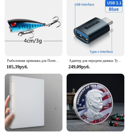
events looking to offer a high-quality, durable, and
safe chew toy to their customers.
Рыболовная приманка для Поппера, 1 шт., 7 см, 12 г, жесткая искусственная приманка топвотер с 2 тройными крючками, для ловли карпа, Воблер для рыболовной наживки, кренкбейт
Адаптер для передачи данных Type C - USB 3.1, черный
105,39руб.
249,09руб.