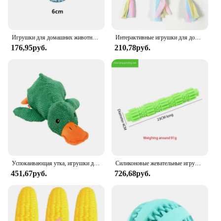
Игрушки для домашних животных для больших маленьких собак, интерактивная хлопковая веревка, мини-игрушки для собак, мяч для собак, аксессуары, зубная щетка, жевательная игрушка для щенков
Интерактивные игрушки для домашних животных, летающие диски для дрессировки собак, кольцо для домашних животных, кольцо с колючим кругом, кольцо для укуса собаки, жевание моляров, чистка зубов, товары для домашних животных
176,95руб.
210,78руб.
Успокаивающая утка, игрушки для собак, игрушка для собак, утка, прочные игрушки для собак, писк, мягкая плюшевая игрушка для жевания собак, внутренняя одиночная облегчение, скучные товары для домашних животных
Силиконовые жевательные игрушки для собак, интерактивный тренировочный инструмент для домашних животных, очиститель зубов, аксессуары для зубных щеток, щенков бордер-колли
451,67руб.
726,68руб.