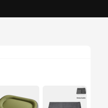
y memory foam used in these beds contours to your pet's
tion to any home, while the ergonomic shape ensures that