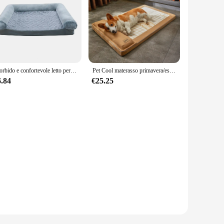
Morbido e confortevole letto per cani divano letto per cani con rivestimento lavabile rimovibile per cani di grossa taglia accogliente divano per animali domestici nido Memory Foam per il Comfort
Pet Cool materasso primavera/estate rettangolare addensato Memory Sponge cuscino nido per cani adatto per cani di piccola e media taglia
6.84
€25.25