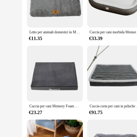
your pet's joints are properly supported, reducing the risk of 
**Versatile and Durable Pet Beds**
Whether you have a small puppy or a large breed, our pet bed
withstand the wear and tear of daily use, making them a prac
time. These pet beds are not just about comfort; they are des
Letto per animali domestici in Memory Foam con rivestimento in pelliccia sintetica lavabile rimovibile letto per cani impermeabile ortopedico per letto per cani con fondo antiscivolo in cassa
Cuccia per cani morbida Memory Foam materassino 
**Adaptable and Convenient Pet Beds**
€11.35
€33.39
Our pet beds are not only comfortable but also adaptable to
be easily integrated into your home decor. They are perfect fo
wholesale and can be purchased from our reliable vendors and 
Cuccia per cani Memory Foam morbido e accogliente materassino per animali domestici per cani di taglia piccola e media cuscino per cani lavabile rimovibile antiscivolo forniture per animali domestici
Cuccia corta per cani in peluche con fondo
€23.27
€91.75