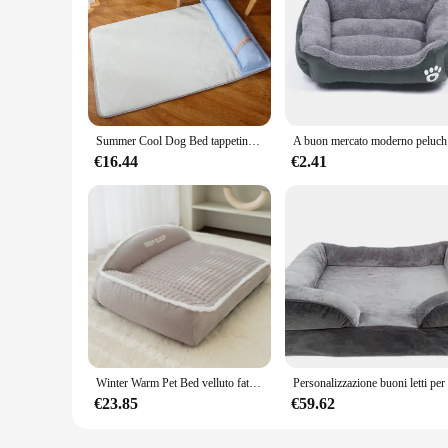
Summer Cool Dog Bed tappetino per cani in Memory Foam con cuscino tappetino per animali domestici lavabile impermeabile traspirante per cuccioli di cani di taglia piccola e media
A buon me
€16.44
€2.41
Winter Warm Pet Bed velluto fatto a mano peluche divano per cani ortopedico fondo antiscivolo lavabile Memory Foam letto per cani di taglia grande
€23.85
€59.62