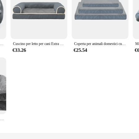
rcato moderno peluche calmante divano letto per cani Xl grande Memory Foam Pet ortopedico letto per cani
Cuscino per letto per cani Extra Large in Memory Foam ortopedico fodera resistente all'acqua e rivestimento lavabile rimovibile letto di supporto stabile
Coperta per animali domestici cuscino per dormire per gatti letti in Memory Foam lavabile confortevole tappetino per cani morbido e caldo per cuccia per cuccioli cane piccolo, medio e grande
€33.26
€25.54
€
Personalizzazione buoni letti per animali domestici ortopedici traspiranti ciniglia Gel rinfrescante Memory Foam letto per cani letto per cani ortopedico medio grande