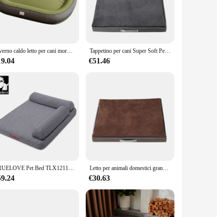
durable construction of these beds ensures that they can
but also resilient, maintaining its shape and support over
furry companions.
Inverno caldo letto per cani morbido memory foam tappetino per animali domestici per cani di piccola taglia media gatti cuccia per cani antiscivolo rimovibile forniture per animali domestici
Tappetino per cani Super Soft Pet Puppy Sofa Memory Foam letto per cani per cani di taglia grande materasso per cani lavabile rimovibile tappetino per animali domestici biancheria da letto per cani da compagnia
19.04
€51.46
om or a dedicated space in your pet's room, these beds can
 place. Additionally, these pet beds are available for
 to offer high-quality pet products to their customers.
TRUELOVE Pet Bed TLX1211Pet Comfort materasso cerniera nascosta per una facile rimozione lino Comfort tessuto cuscino in memory foam ad alta densità
Letto per animali domestici grande Letto per cani in memory foam peluche per cani di taglia grande Materasso per cani lavabile rimovibile Tappetino per animali domestici Tappetino per cuccia per uova antiscivolo Divano per gatti
59.24
€30.63