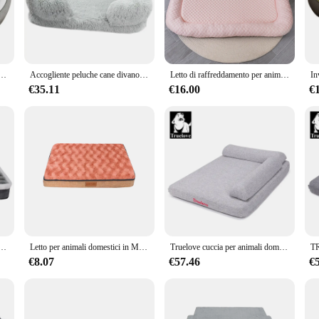
joint pain and stiffness.
s come in a variety of sizes and weights to accommodate your pet's needs. The 
tical choice for pet owners. The memory foam is not only soft and comfortable 
igned to last, providing a reliable and long-lasting sleeping solution for your 
per animali domestici per cani di piccola taglia gatti cuccia per cani calda rimovibile antiscivolo nido per gatti forniture per animali domestici
Accogliente peluche cane divano letto letti quadrati lavabile caldo cuscino per animali domestici ortopedico eco-pelliccia Memory Foam lettino soffice con copertura di rimozione
Letto di raffreddamento per animali domestici tappetino di raffreddamento per animali domestici Memory Foam lavabile letto per animali domestici per tutte le stagioni letto per cani traspirante tappetino antiscivolo
€35.11
€16.00
€
 various indoor environments. Whether you have a cozy corner in your living ro
r pets that love to curl up or stretch out, offering a snug and supportive resting
suppliers, making them an excellent choice for pet stores and retailers looking
 antiscivolo copriletto per cani in schiuma ortopedica fodera rimovibile per cani di taglia media e piccola lavabile in lavatrice
Letto per animali domestici in Memory Foam con rivestimento in pelliccia sintetica lavabile rimovibile letto per cani impermeabile ortopedico per letto per cani con fondo antiscivolo in cassa
Truelove cuccia per animali domestici con cuscino Memory Foam morbido confortevole durevole 100% tessuto di lino per cani e gatti rimovibile lavabile TLX1211
€8.07
€57.46
€