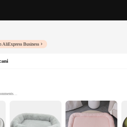
h AliExpress Business
cani
ironments
izes and weights
y Foam, designed to provide unparalleled comfort and support. The high-qualit
ep. The contemporary design and style of these pet beds make them a stylish addi