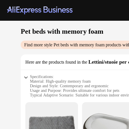
Pet beds with memory foam
Find more style
Pet beds with memory foam
products wit
Lettini/stuoie per 
Here are the products found in the
Specifications:
Material: High-quality memory foam
Design and Style: Contemporary and ergonomic
Usage and Purpose: Provides ultimate comfort for pets
Typical Adaptive Scenario: Suitable for various indoor env
Shape or Size or Weight or Quantity: Available in multiple s
Performance and Property: Durable and supportive
Features:
**Unmatched Comfort for Your Furry Friends**
Indulge your pets in the luxury of our Pet Beds with Memor
body, offering a personalized fit that ensures a restful sle