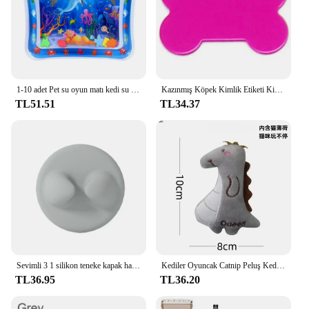
1-10 adet Pet su oyun matı kedi su duyusal oyun matı bebek su emici oyun matı yüzme simidi emekleme paspası kalınlaşmış kedi oyuncak
Kazınmış Köpek Kimlik Etiketi Kişiselleştirilmiş Pet Yaka Kolye Anti-Kayıp Pet Kimlik Etiketi Özelleştirilmiş Kedi Köpek Adı Telefon No. Etiketler Evcil Hayvan Malzemeleri
TL51.51
TL34.37
Sevimli 3 1 silikon teneke kapak halkası taze tutmak silikon gıda teneke kapak gıda depolama kullanımlık Pet Can kapakları
Kediler Oyuncak Catnip Peluş Kedi Oyuncakları Yavru Diş Taşlama Başparmak Yastık Çiğneme Oyuncağı Pençeleri Başparmak Isırığı Evcil Hayvan Aksesuarları
TL36.95
TL36.20