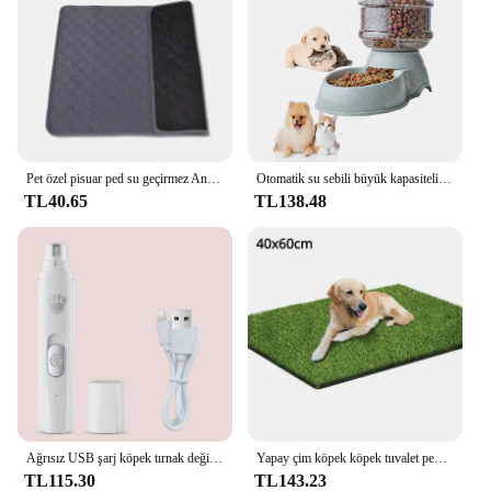
Pet özel pisuar ped su geçirmez Antiskid nefes Pet kedi köpek kat Mat kullanımlık yavru köpek eğitim pedi uyku pedi köpek malzemeleri
Otomatik su sebili büyük kapasiteli Pet besleyici küçük köpek maması kasesi kedi besleyici suluk Pet besleme tiryakisi su kasesi
TL40.65
TL138.48
Ağrısız USB şarj köpek tırnak değirmenleri şarj edilebilir evcil hayvan tırnak Clippers sessiz elektrikli köpek kedi Paws tırnak bakım giyotin araçları
Yapay çim köpek köpek tuvalet pedi Pet çim Mat Pet eğitim köpek drenaj delikleri ile çim Mat temizlemek için kolay Pet kapalı açık
TL115.30
TL143.23