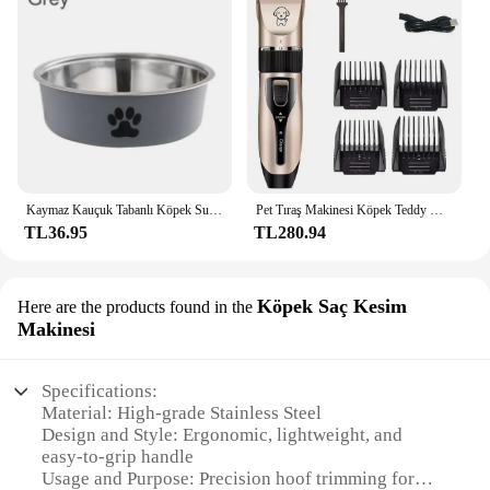
Kaymaz Kauçuk Tabanlı Köpek Su Kasesi ve Küçük Kediler Ve Köpekler İçme Suyu Besleme hayvan mama kabı Paslanmaz Çelik Evcil Hayvan Mama Kasesi
Pet Tıraş Makinesi Köpek Teddy Kedi Tıraş Köpek Saç Düzeltici Clipper Şarj Edilebilir Elektrikli Hayvan Malzemeleri saç kesme makinesi bakım
TL36.95
TL280.94
Köpek Saç Kesim
Here are the products found in the
Makinesi
Specifications:
Material: High-grade Stainless Steel
Design and Style: Ergonomic, lightweight, and
easy-to-grip handle
Usage and Purpose: Precision hoof trimming for