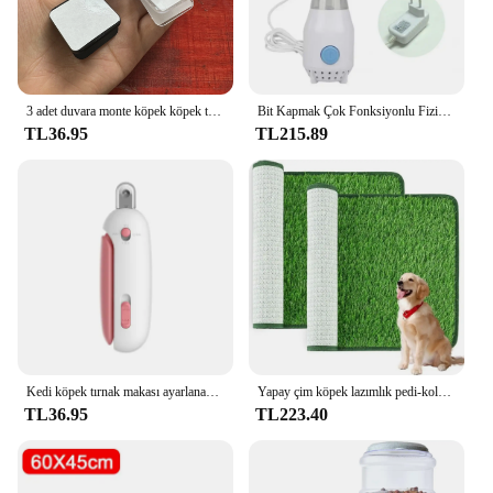
to last, providing you with a reliable tool for the
long term care of your pet's hooves.
3 adet duvara monte köpek köpek tuvalet pedi klip tutucu-stickable plastik malzeme Pet temizlik için-yüksüz, köpekler için uygun
Bit Kapmak Çok Fonksiyonlu Fiziksel Pire Temizleme Katil Fırça Evcil Hayvanlar Elektrikli Pire Tarağı Köpekler Kediler için Saç Temizleyici Tarak
TL36.95
TL215.89
Kedi köpek tırnak makası ayarlanabilir delik ile profesyonel evcil hayvan tırnak Clippers tırnak aşırı kesme yavru kedi pençe bakım aracı önlemek için
Yapay çim köpek lazımlık pedi-kolay temizlenebilir, kokuya dayanıklı, kapalı/açık evcil hayvan eğitim çözümü
TL36.95
TL223.40