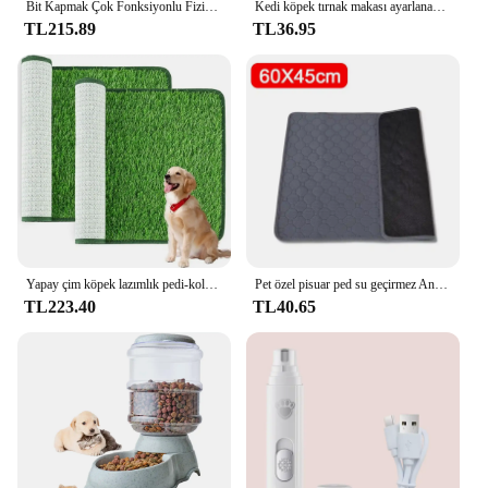
Bit Kapmak Çok Fonksiyonlu Fiziksel Pire Temizleme Katil Fırça Evcil Hayvanlar Elektrikli Pire Tarağı Köpekler Kediler için Saç Temizleyici Tarak
Kedi köpek tırnak makası ayarlanabilir delik ile profesyonel evcil hayvan tırnak Clippers tırnak aşırı kesme yavru kedi pençe bakım aracı önlemek için
TL215.89
TL36.95
Yapay çim köpek lazımlık pedi-kolay temizlenebilir, kokuya dayanıklı, kapalı/açık evcil hayvan eğitim çözümü
Pet özel pisuar ped su geçirmez Antiskid nefes Pet kedi köpek kat Mat kullanımlık yavru köpek eğitim pedi uyku pedi köpek malzemeleri
TL223.40
TL40.65