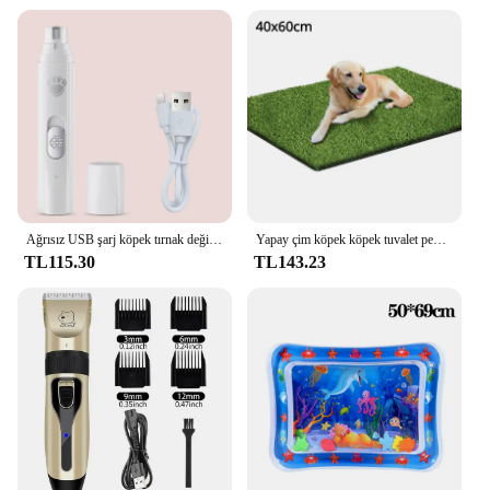
Ağrısız USB şarj köpek tırnak değirmenleri şarj edilebilir evcil hayvan tırnak Clippers sessiz elektrikli köpek kedi Paws tırnak bakım giyotin araçları
Yapay çim köpek köpek tuvalet pedi Pet çim Mat Pet eğitim köpek drenaj delikleri ile çim Mat temizlemek için kolay Pet kapalı açık
TL115.30
TL143.23