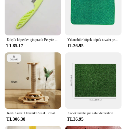
Küçük köpekler için pratik Pet yüz temizleme fırçası Teddy Bichon Pomeranian saç çıkarıcı tarak bakım temizleme aracı ev hayvanı ürünü
Yıkanabilir köpek köpek tuvalet pedi emici kolay kuru kullanımlık Pet İdrar Mat yapay çim köpek köpek tuvalet pedi yavru köpek eğitim pedi Pet CarSeat Mat
TL85.17
TL36.95
Kedi Kulesi Dayanıklı Sisal Tırmalama Tahtası Ağacı Pet Kedi Oyuncak katı ahşap Kedi Pikap Kedi Tırmalama Direkleri
Köpek tuvalet pet sabit defecation yıkanabilir köpek pisuar kulübesi çim
TL306.38
TL36.95