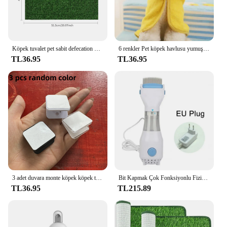
Köpek tuvalet pet sabit defecation yıkanabilir köpek pisuar kulübesi çim
6 renkler Pet köpek havlusu yumuşak kurutma banyo evcil hayvan havlusu köpek kedi Hoodies yavru süper emici bornoz temizlik için gerekli tedarik
TL36.95
TL36.95
3 adet duvara monte köpek köpek tuvalet pedi klip tutucu-stickable plastik malzeme Pet temizlik için-yüksüz, köpekler için uygun
Bit Kapmak Çok Fonksiyonlu Fiziksel Pire Temizleme Katil Fırça Evcil Hayvanlar Elektrikli Pire Tarağı Köpekler Kediler için Saç Temizleyici Tarak
TL36.95
TL215.89