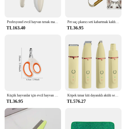
Profesyonel evcil hayvan tırnak makası ile Led ışık hayvanlar pençe tırnak makası köpekler kediler tırnak makası evcil hayvan bakım için pençe makas
Pet saç çıkarıcı seti kabartmak kaldırma aracı metaller teleskopik kolu kilim tırmık köpek kedi saç 180 ° rotasyon halı tıraş Pet ürünleri
TL163.40
TL36.95
Küçük hayvanlar için evcil hayvan tırnak Clippers-ev için en iyi kedi tırnak makası ve pençe düzeltici tımar kiti-profesyonel tımar aracı
Köpek tımar kiti dayanıklı akülü sessiz köpek saç kesme makinası giyotin tıraş seti köpekler kediler evcil için sağlam Pet Clippers tımar kiti
TL36.95
TL576.27