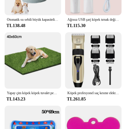
Otomatik su sebili büyük kapasiteli Pet besleyici küçük köpek maması kasesi kedi besleyici suluk Pet besleme tiryakisi su kasesi
Ağrısız USB şarj köpek tırnak değirmenleri şarj edilebilir evcil hayvan tırnak Clippers sessiz elektrikli köpek kedi Paws tırnak bakım giyotin araçları
TL138.48
TL115.30
Yapay çim köpek köpek tuvalet pedi Pet çim Mat Pet eğitim köpek drenaj delikleri ile çim Mat temizlemek için kolay Pet kapalı açık
Köpek profesyonel saç kesme elektrik bakım giyotin evcil USB şarj edilebilir kedi tıraş hayvanlar için kesimi makinesi
TL143.23
TL261.85