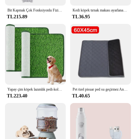
Bit Kapmak Çok Fonksiyonlu Fiziksel Pire Temizleme Katil Fırça Evcil Hayvanlar Elektrikli Pire Tarağı Köpekler Kediler için Saç Temizleyici Tarak
Kedi köpek tırnak makası ayarlanabilir delik ile profesyonel evcil hayvan tırnak Clippers tırnak aşırı kesme yavru kedi pençe bakım aracı önlemek için
TL215.89
TL36.95
Yapay çim köpek lazımlık pedi-kolay temizlenebilir, kokuya dayanıklı, kapalı/açık evcil hayvan eğitim çözümü
Pet özel pisuar ped su geçirmez Antiskid nefes Pet kedi köpek kat Mat kullanımlık yavru köpek eğitim pedi uyku pedi köpek malzemeleri
TL223.40
TL40.65