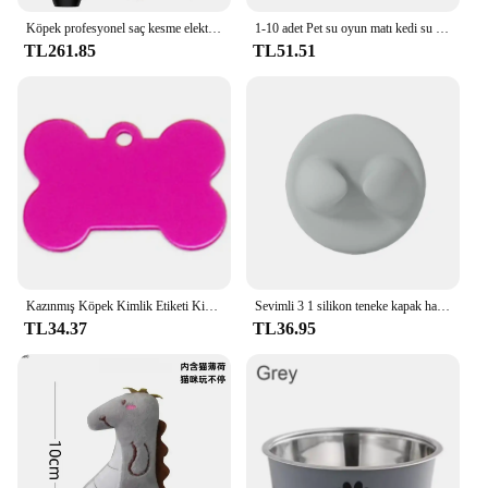
Köpek profesyonel saç kesme elektrik bakım giyotin evcil USB şarj edilebilir kedi tıraş hayvanlar için kesimi makinesi
1-10 adet Pet su oyun matı kedi su duyusal oyun matı bebek su emici oyun matı yüzme simidi emekleme paspası kalınlaşmış kedi oyuncak
TL261.85
TL51.51
Kazınmış Köpek Kimlik Etiketi Kişiselleştirilmiş Pet Yaka Kolye Anti-Kayıp Pet Kimlik Etiketi Özelleştirilmiş Kedi Köpek Adı Telefon No. Etiketler Evcil Hayvan Malzemeleri
Sevimli 3 1 silikon teneke kapak halkası taze tutmak silikon gıda teneke kapak gıda depolama kullanımlık Pet Can kapakları
TL34.37
TL36.95