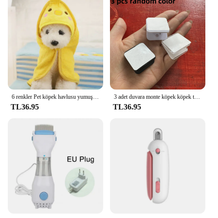
6 renkler Pet köpek havlusu yumuşak kurutma banyo evcil hayvan havlusu köpek kedi Hoodies yavru süper emici bornoz temizlik için gerekli tedarik
3 adet duvara monte köpek köpek tuvalet pedi klip tutucu-stickable plastik malzeme Pet temizlik için-yüksüz, köpekler için uygun
TL36.95
TL36.95