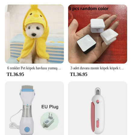
functionality; it's about optimizing performance and
convenience. The blades are engineered to provide
a smooth, clean cut, reducing the risk of splitting or
cracking the nails. The product's design is focused
on the user's comfort and safety, ensuring that the
trimming process is as stress-free as possible for
both the pet and the person handling it. This
trimmer is not just a tool; it's a commitment to the
well-being of your pet and the quality of your
grooming services.
6 renkler Pet köpek havlusu yumuşak kurutma banyo evcil hayvan havlusu köpek kedi Hoodies yavru süper emici bornoz temizlik için gerekli tedarik
3 adet duvara monte köpek köpek tuvalet pedi klip tutucu-stickable plastik malzeme Pet temizlik için-yüksüz, köpekler için uygun
TL36.95
TL36.95