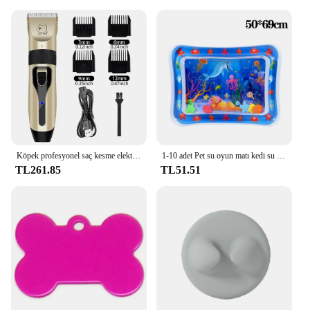
Köpek profesyonel saç kesme elektrik bakım giyotin evcil USB şarj edilebilir kedi tıraş hayvanlar için kesimi makinesi
1-10 adet Pet su oyun matı kedi su duyusal oyun matı bebek su emici oyun matı yüzme simidi emekleme paspası kalınlaşmış kedi oyuncak
TL261.85
TL51.51