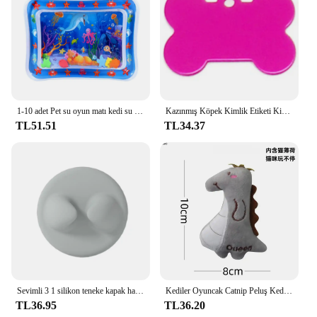
1-10 adet Pet su oyun matı kedi su duyusal oyun matı bebek su emici oyun matı yüzme simidi emekleme paspası kalınlaşmış kedi oyuncak
Kazınmış Köpek Kimlik Etiketi Kişiselleştirilmiş Pet Yaka Kolye Anti-Kayıp Pet Kimlik Etiketi Özelleştirilmiş Kedi Köpek Adı Telefon No. Etiketler Evcil Hayvan Malzemeleri
TL51.51
TL34.37
Sevimli 3 1 silikon teneke kapak halkası taze tutmak silikon gıda teneke kapak gıda depolama kullanımlık Pet Can kapakları
Kediler Oyuncak Catnip Peluş Kedi Oyuncakları Yavru Diş Taşlama Başparmak Yastık Çiğneme Oyuncağı Pençeleri Başparmak Isırığı Evcil Hayvan Aksesuarları
TL36.95
TL36.20