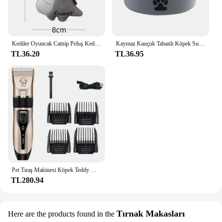
Kediler Oyuncak Catnip Peluş Kedi Oyuncakları Yavru Diş Taşlama Başparmak Yastık Çiğneme Oyuncağı Pençeleri Başparmak Isırığı Evcil Hayvan Aksesuarları
Kaymaz Kauçuk Tabanlı Köpek Su Kasesi ve Küçük Kediler Ve Köpekler İçme Suyu Besleme hayvan mama kabı Paslanmaz Çelik Evcil Hayvan Mama Kasesi
TL36.20
TL36.95
Pet Tıraş Makinesi Köpek Teddy Kedi Tıraş Köpek Saç Düzeltici Clipper Şarj Edilebilir Elektrikli Hayvan Malzemeleri saç kesme makinesi bakım
TL280.94
Tırnak Makasları
Here are the products found in the