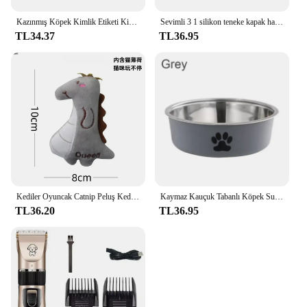
Kazınmış Köpek Kimlik Etiketi Kişiselleştirilmiş Pet Yaka Kolye Anti-Kayıp Pet Kimlik Etiketi Özelleştirilmiş Kedi Köpek Adı Telefon No. Etiketler Evcil Hayvan Malzemeleri
Sevimli 3 1 silikon teneke kapak halkası taze tutmak silikon gıda teneke kapak gıda depolama kullanımlık Pet Can kapakları
TL34.37
TL36.95
Kediler Oyuncak Catnip Peluş Kedi Oyuncakları Yavru Diş Taşlama Başparmak Yastık Çiğneme Oyuncağı Pençeleri Başparmak Isırığı Evcil Hayvan Aksesuarları
Kaymaz Kauçuk Tabanlı Köpek Su Kasesi ve Küçük Kediler Ve Köpekler İçme Suyu Besleme hayvan mama kabı Paslanmaz Çelik Evcil Hayvan Mama Kasesi
TL36.20
TL36.95