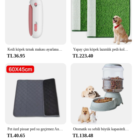
Kedi köpek tırnak makası ayarlanabilir delik ile profesyonel evcil hayvan tırnak Clippers tırnak aşırı kesme yavru kedi pençe bakım aracı önlemek için
Yapay çim köpek lazımlık pedi-kolay temizlenebilir, kokuya dayanıklı, kapalı/açık evcil hayvan eğitim çözümü
TL36.95
TL223.40
Pet özel pisuar ped su geçirmez Antiskid nefes Pet kedi köpek kat Mat kullanımlık yavru köpek eğitim pedi uyku pedi köpek malzemeleri
Otomatik su sebili büyük kapasiteli Pet besleyici küçük köpek maması kasesi kedi besleyici suluk Pet besleme tiryakisi su kasesi
TL40.65
TL138.48