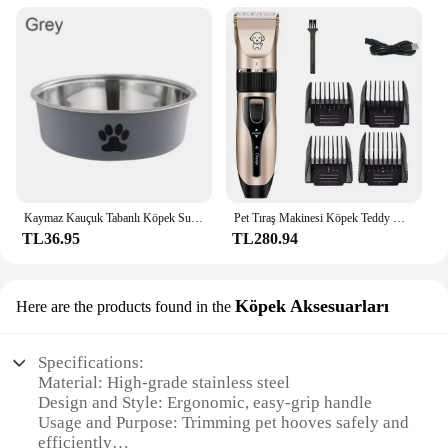
Kaymaz Kauçuk Tabanlı Köpek Su Kasesi ve Küçük Kediler Ve Köpekler İçme Suyu Besleme hayvan mama kabı Paslanmaz Çelik Evcil Hayvan Mama Kasesi
Pet Tıraş Makinesi Köpek Teddy Kedi Tıraş Köpek Saç Düzeltici Clipper Şarj Edilebilir Elektrikli Hayvan Malzemeleri saç kesme makinesi bakım
TL36.95
TL280.94
Köpek Aksesuarları
Here are the products found in the
Specifications:
Material: High-grade stainless steel
Design and Style: Ergonomic, easy-grip handle
Usage and Purpose: Trimming pet hooves safely and
efficiently