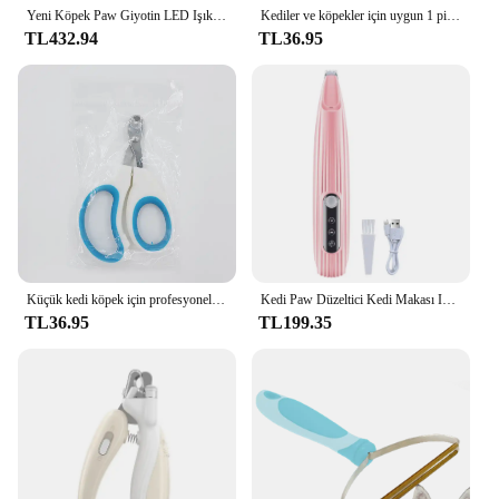
Yeni Köpek Paw Giyotin LED Işık ile Tamamen Su Geçirmez Pet Saç Düzeltici LED Ekran ile Köpek Makası Bakım için 18mm Genişletmek Bıçak
Kediler ve köpekler için uygun 1 pil olmayan pet tıraş makinesi elektrikli kesme makinesi. Ayak saç, kalça saç, gözler hai tıraş etmek için kullanılabilir
TL432.94
TL36.95
Küçük kedi köpek için profesyonel kedi tırnak makası paslanmaz çelik yavru pençeleri kesici evcil hayvan tırnak bakım makası giyotin
Kedi Paw Düzeltici Kedi Makası Işıklı Evcil Hayvan Bakım Tıraş Makinesi LED Ekran Saç Düzeltici Pet's Saç Etrafında Paws için Düşük Gürültü
TL36.95
TL199.35