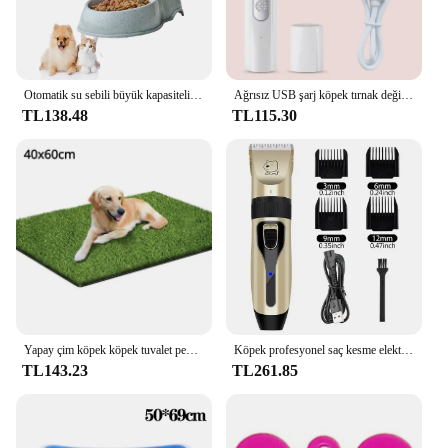
Otomatik su sebili büyük kapasiteli Pet besleyici küçük köpek maması kasesi kedi besleyici suluk Pet besleme tiryakisi su kasesi
Ağrısız USB şarj köpek tırnak değirmenleri şarj edilebilir evcil hayvan tırnak Clippers sessiz elektrikli köpek kedi Paws tırnak bakım giyotin araçları
TL138.48
TL115.30
Yapay çim köpek köpek tuvalet pedi Pet çim Mat Pet eğitim köpek drenaj delikleri ile çim Mat temizlemek için kolay Pet kapalı açık
Köpek profesyonel saç kesme elektrik bakım giyotin evcil USB şarj edilebilir kedi tıraş hayvanlar için kesimi makinesi
TL143.23
TL261.85