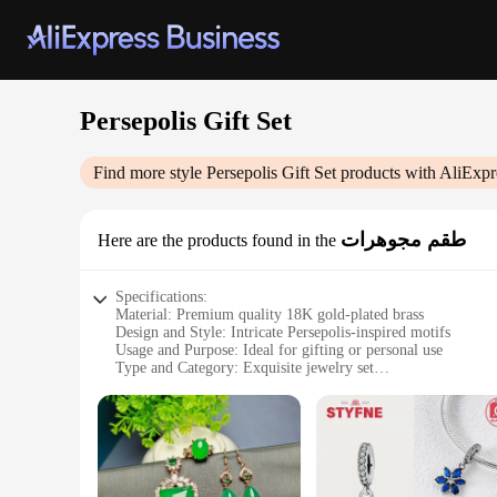
Persepolis Gift Set
Find more style
Persepolis Gift Set
products with AliExpr
طقم مجوهرات
Here are the products found in the
Specifications:
Material: Premium quality 18K gold-plated brass
Design and Style: Intricate Persepolis-inspired motifs
Usage and Purpose: Ideal for gifting or personal use
Type and Category: Exquisite jewelry set
Performance and Property: Durable and long-lasting
Parts and Accessories: Includes necklace, earrings, and brace
Features:
|Vendors|
**Elegant Craftsmanship and Timeless Design**