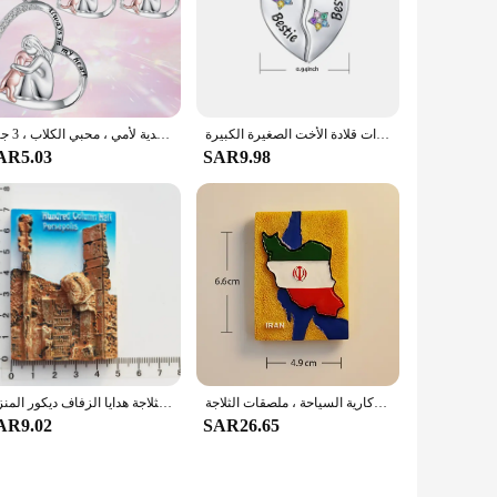
مجموعة قلادات قلادة الأخت الصغيرة الكبيرة Bestie BFF مكونة من قطعتين من هدايا مجوهرات عيد الميلاد وأعياد الميلاد للفتيات والنساء
دائمًا في قلبي قلادة وقرط ، مجوهرات عيد الأم ، هدية لأمي ، محبي الكلاب ، 3 جرو
AR5.03
SAR9.98
اليدوية ثلاثية الأبعاد مغناطيس الثلاجة المطبوعة ، علم المغرب ، بوابة بيرسيبوليس الأمم ، والهدايا التذكارية السياحة ، ملصقات الثلاجة
إيران السفر مغناطيس الثلاجة بيرسبوليس معبد الأعمدة الهدايا التذكارية السياحية ملصقات الثلاجة هدايا الزفاف ديكور المنزل
AR9.02
SAR26.65