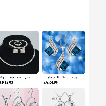
ty crystals, ensuring a sparkling and lustrous finish that
 for a special occasion or as a thoughtful gesture, the
ent the other, making it a versatile choice for gifting.
مجموعة مجوهرات أنيقة مرصعة بحجر الراين ، أقراط بالإضافة إلى قلادة ، ديكور حفلات سهرة أنيق ، هدية عيد ميلاد مثالية لفتاة ، 3 * *
مجموعة مجوهرات كريستال للأزواج ، سوار ، قرط ، خاتم ، قلادة ، هدية ، أربع قطع
solution. The inclusion of a gift box adds an extra touch of
AR12.03
SAR4.90
 ensuring that the set maintains its sparkle and luster even
s Gift Set is not just a set of jewelry; it's a treasure that