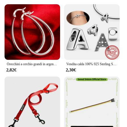
Orecchini a cerchio grandi in argento Sterling 925 da 41MM con cerchio liscio per le donne accessori da sposa per feste di moda gioielli regali di natale
Vendita calda 100% 925 Sterling Silver 26 lettera A ~ Z alfabeto nome fai da te perline Fit originale Pandora braccialetto di fascino braccialetti gioielleria raffinata
2,82€
2,30€