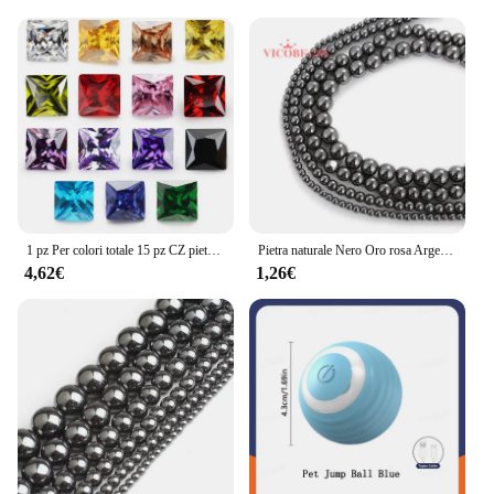
1 pz Per colori totale 15 pz CZ pietra 5A piazza principessa taglio sciolto Cubic Zirconia pietra preziosa sintetica Per gioielli
Pietra naturale Nero Oro rosa Argento Colore Arcobaleno Perline di ematite 4 6 8 10 MM 15 "Per filo Scegli la dimensione per la creazione di gioielli
4,62€
1,26€