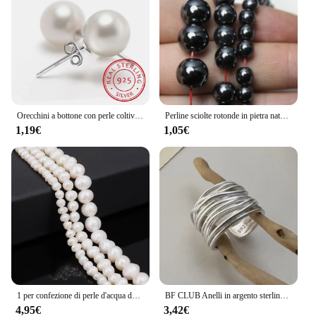
Orecchini a bottone con perle coltivate d'acqua dolce in argento Sterling 925 6mm/8mm/10mm per le donne come i migliori regali Jewerly
Perline sciolte rotonde in pietra naturale di ematite nera per la creazione di gioielli Bracciale fai da te 2 3 4 6 8 10 12MM 15 "per filo Scegli la dimensione
1,19€
1,05€
1 per confezione di perle d'acqua dolce naturali con perline sfuse fatte a mano fai-da-te di forma barocca irregolare con fori laterali lisci su entrambi i lati
BF CLUB Anelli in argento sterling 925 per donna Moda geometrica fatta a mano Interware irregolari Linee Anello Regalo di Natale per feste
4,95€
3,42€