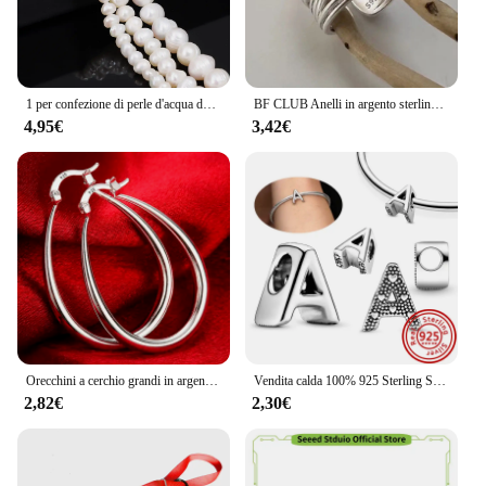
1 per confezione di perle d'acqua dolce naturali con perline sfuse fatte a mano fai-da-te di forma barocca irregolare con fori laterali lisci su entrambi i lati
BF CLUB Anelli in argento sterling 925 per donna Moda geometrica fatta a mano Interware irregolari Linee Anello Regalo di Natale per feste
4,95€
3,42€
Orecchini a cerchio grandi in argento Sterling 925 da 41MM con cerchio liscio per le donne accessori da sposa per feste di moda gioielli regali di natale
Vendita calda 100% 925 Sterling Silver 26 lettera A ~ Z alfabeto nome fai da te perline Fit originale Pandora braccialetto di fascino braccialetti gioielleria raffinata
2,82€
2,30€