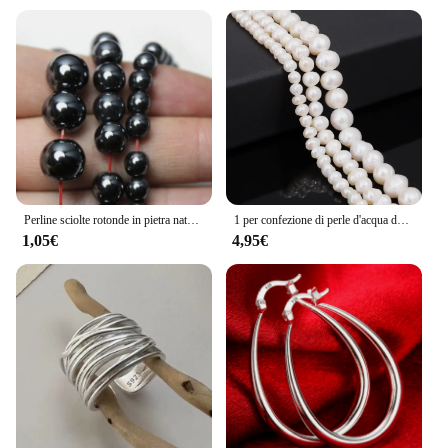
Perline sciolte rotonde in pietra naturale di ematite nera per la creazione di gioielli Bracciale fai da te 2 3 4 6 8 10 12MM 15 "per filo Scegli la dimensione
1 per confezione di perle d'acqua dolce naturali con perline sfuse fatte a mano fai-da-te di forma barocca irregolare con fori laterali lisci su entrambi i lati
1,05€
4,95€