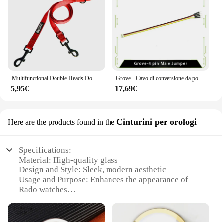
Multifunctional Double Heads Dog Leash For Small Medium Large Dogs Twin Lead Dog Leash Per Leash For Walking 2 Two Dogs
Grove - Cavo di conversione da ponticello maschio a 4 pin Grove (5 pezzi per confezione)
5,95€
17,69€
Cinturini per orologi
Here are the products found in the
Specifications:
Material: High-quality glass
Design and Style: Sleek, modern aesthetic
Usage and Purpose: Enhances the appearance of
Rado watches
Typical Adaptive Scenario: Versatile for various
occasions
Shape or Size or Weight or Quantity: Compact and