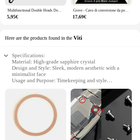
Multifunctional Double Heads Dog Leash For Small Medium Large Dogs Twin Lead Dog Leash Per Leash For Walking 2 Two Dogs
Grove - Cavo di conversione da ponticello maschio a 4 pin Grove (5 pezzi per confezione)
5,95€
17,69€
Viti
Here are the products found in the
Specifications:
Material: High-grade sapphire crystal
Design and Style: Sleek, modern aesthetic with a
minimalist face
Usage and Purpose: Timekeeping and style
statement
Type and Category: Luxury wristwatch
Performance and Property: Precision Swiss-made
movement
Parts and Accessories: Comes with a
complementary leather strap
Features:
|Vendors|