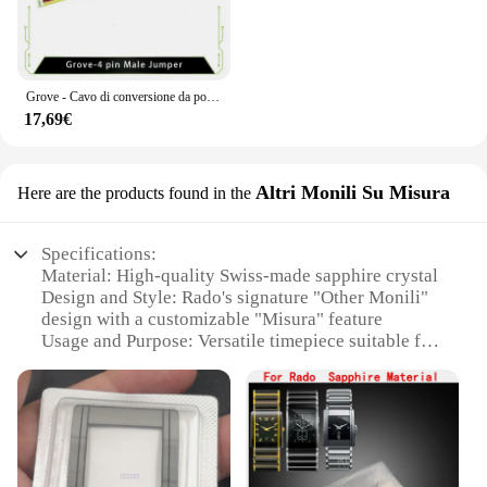
Grove - Cavo di conversione da ponticello maschio a 4 pin Grove (5 pezzi per confezione)
17,69€
Altri Monili Su Misura
Here are the products found in the
Specifications:
Material: High-quality Swiss-made sapphire crystal
Design and Style: Rado's signature "Other Monili"
design with a customizable "Misura" feature
Usage and Purpose: Versatile timepiece suitable for
various occasions
Performance and Property: Precision quartz
movement for accurate timekeeping
Shape and Size: Sleek, modern dimensions that
complement any wrist
Accessories: Comes with a full set of accessories for