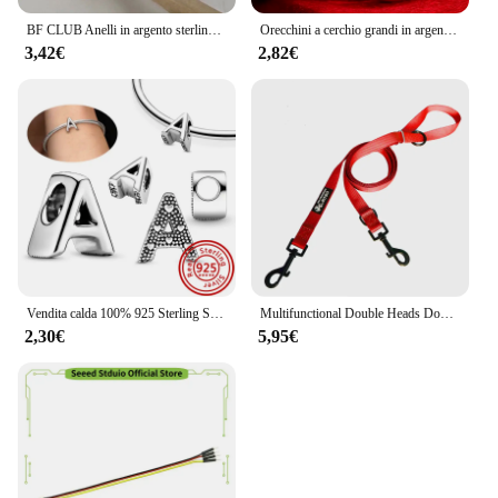
BF CLUB Anelli in argento sterling 925 per donna Moda geometrica fatta a mano Interware irregolari Linee Anello Regalo di Natale per feste
Orecchini a cerchio grandi in argento Sterling 925 da 41MM con cerchio liscio per le donne accessori da sposa per feste di moda gioielli regali di natale
3,42€
2,82€
Vendita calda 100% 925 Sterling Silver 26 lettera A ~ Z alfabeto nome fai da te perline Fit originale Pandora braccialetto di fascino braccialetti gioielleria raffinata
Multifunctional Double Heads Dog Leash For Small Medium Large Dogs Twin Lead Dog Leash Per Leash For Walking 2 Two Dogs
2,30€
5,95€