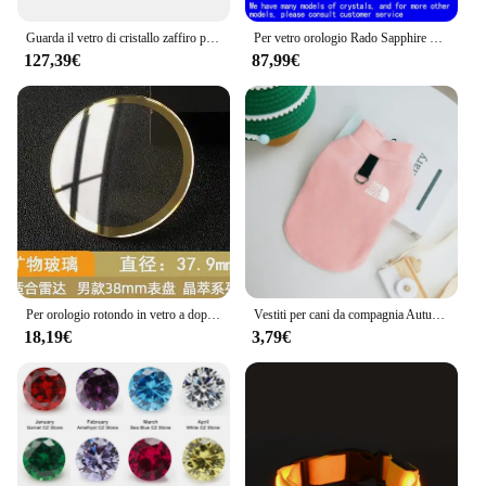
Guarda il vetro di cristallo zaffiro per Rado Integral 580.0692.3/538.0591.3 36mm
Per vetro orologio Rado Sapphire 153.0339.3 153.0733.3 153.0759.3 152.0748,3 580.0852.3
127,39€
87,99€
Per orologio rotondo in vetro a doppia cupola serie Rado Centrix Crystal 37.9/27.8/32.9/39.8mm
Vestiti per cani da compagnia Autunno Inverno Cappotto in pile caldo maglione Gilet per cani di piccola Chihuahua Bulldog Giacche Costumi Forniture
18,19€
3,79€