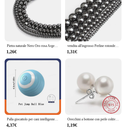
Pietra naturale Nero Oro rosa Argento Colore Arcobaleno Perline di ematite 4 6 8 10 MM 15 "Per filo Scegli la dimensione per la creazione di gioielli
vendita all'ingrosso Perline rotonde in pietra naturale ematite nera 2 3 4 6 8 10 12MM 16 "per filo Scegli la dimensione per la creazione di gioielli
1,26€
1,31€
Palla giocattolo per cani intelligente Palla giocattolo interattivo elettronico per animali domestici Palla mobile USB che rimbalza in movimento automatico per prodotti per gatti regalo di compleanno per cuccioli
Orecchini a bottone con perle coltivate d'acqua dolce in argento Sterling 925 6mm/8mm/10mm per le donne come i migliori regali Jewerly
4,37€
1,19€