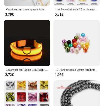
to the table.
Vestiti per cani da compagnia Autunno Inverno Cappotto in pile caldo maglione Gilet per cani di piccola Chihuahua Bulldog Giacche Costumi Forniture
1 pz Per colori totale 12 pz dimensioni 4mm ~ 10mm taglio rotondo sciolto Cubic Zirconia pietra sintetica Corundum5 # Spinel113 #
3,79€
5,31€
Collare per cani Nylon LED Night Safety lampeggiante Glow In The Dark guinzaglio per cani da compagnia cani da compagnia collare luminoso per accessori per cani fluorescenti
10-1000 pz/lotto 3-20mm fori diritti acrilico imitazione perla Beige braccialetto perline rotonde per gioielli fai da te fai da te fare forniture
2,72€
1,03€