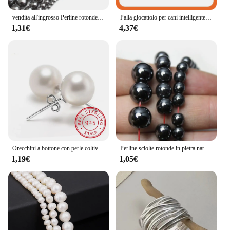
vendita all'ingrosso Perline rotonde in pietra naturale ematite nera 2 3 4 6 8 10 12MM 16 "per filo Scegli la dimensione per la creazione di gioielli
Palla giocattolo per cani intelligente Palla giocattolo interattivo elettronico per animali domestici Palla mobile USB che rimbalza in movimento automatico per prodotti per gatti regalo di compleanno per cuccioli
1,31€
4,37€
Orecchini a bottone con perle coltivate d'acqua dolce in argento Sterling 925 6mm/8mm/10mm per le donne come i migliori regali Jewerly
Perline sciolte rotonde in pietra naturale di ematite nera per la creazione di gioielli Bracciale fai da te 2 3 4 6 8 10 12MM 15 "per filo Scegli la dimensione
1,19€
1,05€