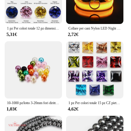
1 pz Per colori totale 12 pz dimensioni 4mm ~ 10mm taglio rotondo sciolto Cubic Zirconia pietra sintetica Corundum5 # Spinel113 #
Collare per cani Nylon LED Night Safety lampeggiante Glow In The Dark guinzaglio per cani da compagnia cani da compagnia collare luminoso per accessori per cani fluorescenti
5,31€
2,72€
10-1000 pz/lotto 3-20mm fori diritti acrilico imitazione perla Beige braccialetto perline rotonde per gioielli fai da te fai da te fare forniture
1 pz Per colori totale 15 pz CZ pietra 5A piazza principessa taglio sciolto Cubic Zirconia pietra preziosa sintetica Per gioielli
1,03€
4,62€