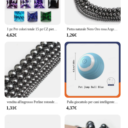
1 pz Per colori totale 15 pz CZ pietra 5A piazza principessa taglio sciolto Cubic Zirconia pietra preziosa sintetica Per gioielli
Pietra naturale Nero Oro rosa Argento Colore Arcobaleno Perline di ematite 4 6 8 10 MM 15 "Per filo Scegli la dimensione per la creazione di gioielli
4,62€
1,26€
vendita all'ingrosso Perline rotonde in pietra naturale ematite nera 2 3 4 6 8 10 12MM 16 "per filo Scegli la dimensione per la creazione di gioielli
Palla giocattolo per cani intelligente Palla giocattolo interattivo elettronico per animali domestici Palla mobile USB che rimbalza in movimento automatico per prodotti per gatti regalo di compleanno per cuccioli
1,31€
4,37€