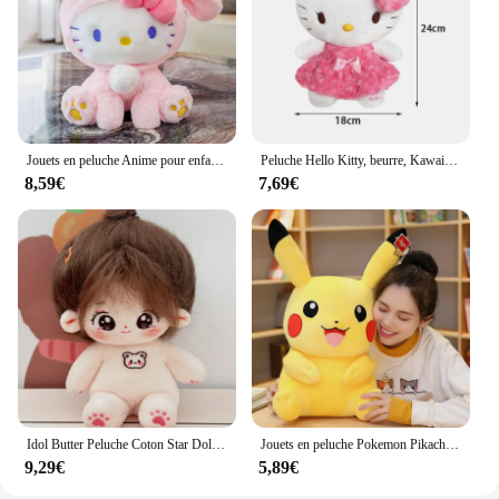
Jouets en peluche Anime pour enfants, poupées de dessin animé, Sanurgente, Hello Kitty, KT, chat, lapin, mignon, Kawaii, cadeau d'anniversaire pour bébé, petite amie
Peluche Hello Kitty, beurre, Kawaii, rose, ma mélodie, personnage de dessin animé, animaux doux, jouet pour fille, cadeaux d'anniversaire pour enfants, 32-24cm
8,59€
7,69€
Idol Butter Peluche Coton Star Dolls, Peluche Kawaii, Bébé Peluches, Ours Salopette, Sans Attributs, Poupées Jouets pour Enfants, Collection Cadeau, 20cm
Jouets en peluche Pokemon Pikachu pour enfants, poupées en peluche de dessin animé mignon, oreiller Anime, cadeau d'anniversaire et de Noël, amis, garçons
9,29€
5,89€