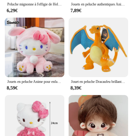
Peluche mignonne à l'effigie de Hellokitty Kuromi, jouet doux, idéal comme cadeau d'anniversaire pour une petite amie ou un enfant
Jouets en peluche authentiques Anime Sanurgente Pochacco pour enfants, jouets en peluche mignons, poupées d'oreiller Kawaii, cadeaux d'anniversaire pour filles
6,29€
7,89€
Jouets en peluche Anime pour enfants, poupées de dessin animé, Sanurgente, Hello Kitty, KT, chat, lapin, mignon, Kawaii, cadeau d'anniversaire pour bébé, petite amie
Jouet en peluche Dracaufeu brillant, peluche douce pour cadeau, jeu à collectionner, dessin animé mignon Rick, 12 po
8,59€
8,39€