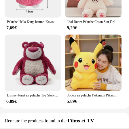
Peluche Hello Kitty, beurre, Kawaii, rose, ma mélodie, personnage de dessin animé, animaux doux, jouet pour fille, cadeaux d'anniversaire pour enfants, 32-24cm
Idol Butter Peluche Coton Star Dolls, Peluche Kawaii, Bébé Peluches, Ours Salopette, Sans Attributs, Poupées Jouets pour Enfants, Collection Cadeau, 20cm
7,69€
9,29€
Disney-Jouet en peluche Toy Story pour enfants, Kawaii Lotso, dessin animé mignon, décoration de la maison, cadeau de Noël, beurre
Jouets en peluche Pokemon Pikachu pour enfants, poupées en peluche de dessin animé mignon, oreiller Anime, cadeau d'anniversaire et de Noël, amis, garçons
6,89€
5,89€
Films et TV
Here are the products found in the