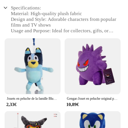
Specifications:
Material: High-quality plush fabric
Design and Style: Adorable characters from popular
films and TV shows
Usage and Purpose: Ideal for collectors, gifts, or
decoration
Shape or Size: Varied sizes to fit any space
Performance and Property: Durable and huggable
Parts and Accessories: None, standalone
collectibles
Features:
|Wholesale|
**Captivating Collectibles for Film and TV
Enthusiasts**
Jouets en peluche de la famille Bluey pour enfants, chien de compagnie de patrouille mignon, jouet de bingo réglable, beurre Kawai, cadeau d'anniversaire, 28cm, 17cm
Gengar-Jouet en peluche original pour enfant, doux, kawaii, mignon, dessin animé, piplup, cadeaux merveilleux
2,33€
10,89€
Immerse yourself in the world of cinema and
television with our enchanting collection of Peluche
mignonne figures. These adorable plush toys are not
just ordinary stuffed animals; they are cherished
collectibles that bring the beloved characters from