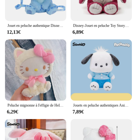
Jouet en peluche authentique Disney Stitch pour enfants, jouets en peluche Anime CAN o & Stitch, dessin animé Kawaii, oreiller mignon, jouets beurre, cadeau d'anniversaire, 25-30cm
Disney-Jouet en peluche Toy Story pour enfants, Kawaii Lotso, dessin animé mignon, décoration de la maison, cadeau de Noël, beurre
12,13€
6,89€
Peluche mignonne à l'effigie de Hellokitty Kuromi, jouet doux, idéal comme cadeau d'anniversaire pour une petite amie ou un enfant
Jouets en peluche authentiques Anime Sanurgente Pochacco pour enfants, jouets en peluche mignons, poupées d'oreiller Kawaii, cadeaux d'anniversaire pour filles
6,29€
7,89€