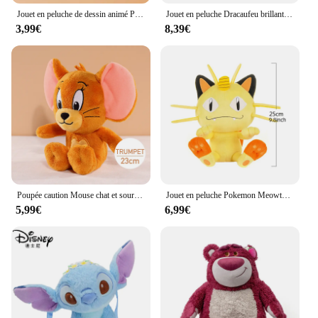
Jouet en peluche de dessin animé Powerpuff pour filles, pendentif de sac, mignon, habiller lapin, nœud, beurre, cadeau pour les filles, 12cm
Jouet en peluche Dracaufeu brillant, peluche douce pour cadeau, jeu à collectionner, dessin animé mignon Rick, 12 po
3,99€
8,39€
Poupée caution Mouse chat et souris en peluche, jouet de dessin animé mignon, câlin authentique, cadeaux pour filles
Jouet en peluche Pokemon Meowth Kawaii pour enfants, dessin animé mignon, beurre en peluche, cadeau d'anniversaire
5,99€
6,99€