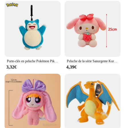
enhance any room. Whether placed on a shelf, a
bedside table, or a desk, these plush toys add a
vibrant touch to your space. They're perfect for fans
of all ages, making them a delightful addition to
children's rooms, playrooms, or even as a
conversation starter in a living room or office. The
durable fabric ensures that your Peluche mignonne
figures will remain a cherished part of your
collection for years to come.
Porte-clés en peluche Pokémon Pikachu Sicilax pour enfants, porte-clés pendentif mignon, jouets Kawaii, cadeaux de fête d'anniversaire pour garçon, série animale authentique
Peluche de la série Sanurgente Kuromi My Melody Harvey, 32-25cm, motif beurre, dessin animé, animal mignon, oreiller jouet, cadeaux d'anniversaire pour enfants
3,32€
4,39€