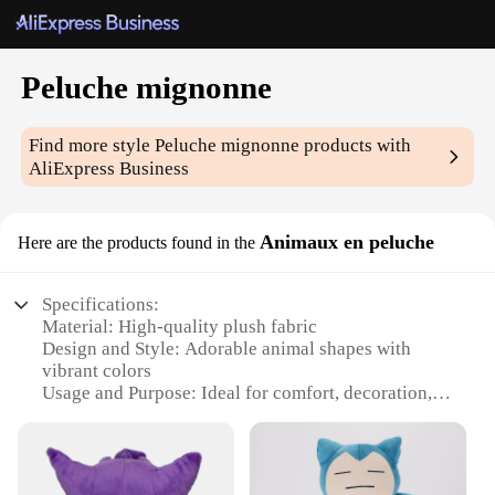
Peluche mignonne
Find more style
Peluche mignonne
products with
AliExpress Business
Animaux en peluche
Here are the products found in the
Specifications:
Material: High-quality plush fabric
Design and Style: Adorable animal shapes with
vibrant colors
Usage and Purpose: Ideal for comfort, decoration,
and gifting
Type and Category: Plush toys, part of the Peluche
mignonne collection
Shape or Size or Weight or Quantity: Available in