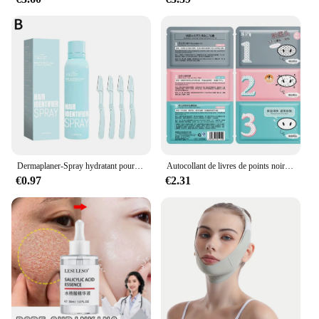
Dermaplaner-Spray hydratant pour le rasage du visage, soin de la peau, nouveauté
Autocollant de livres de points noirs doux pour éliminer les points noirs, autocollant antarctique, masque antarctique pour rétrécir les pores, soins de la zone T, soins de la peau
€0.97
€2.31