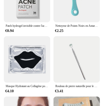
Patch hydrogel invisible contre l'acné, patch pour la peau, bouche fermée, visage, imperméable et respirant, outils de soins de la peau
Nettoyeur de Points Noirs en Antarctique, Outils de Soins de la Peau, Brosse Nettoyante pour le Visage, Poils Souples, Brosse en Silicone, Brosse à Dents pour Animaux de Compagnie
€0.94
€2.25
Masque Hydratant au Collagène pour les Lèvres, Produit Raffermissant, Nourrissant, Soin Labial, Patchs en Gel, 10 Pièces
Rouleau de pierre naturelle pour le visage, 1 pièce, accessoire de massage, raffermissant, anti-âge, yeux gonflés
€4.10
€3.41