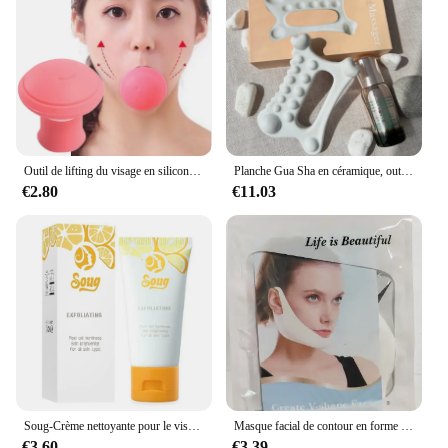
Outil de lifting du visage en silicone V, exercice de la bouche, amincissant le double ruisseau, raffermissant les lignes du visage, outil de soins de la peau, 1PC
Planche Gua Sha en céramique, outil de massage du visage, corps Guasha, instituts musculaires lymphatiques, masseur, planche Guasha, accessoires de soins de la peau du visage
€2.80
€11.03
Soug-Crème nettoyante pour le visage, extrait de gel exexpansif, orange sanguine, nettoyage en profondeur, parfum facial, gIslande, nettoyant pour la peau, 60g
Masque facial de contour en forme de V, ceinture de levage de forme de ligne, réduction du cou, bande de levage de mâchoire, patch pour le visage, raffermissement optimiste de la peau, 3 pièces
€3.60
€3.39