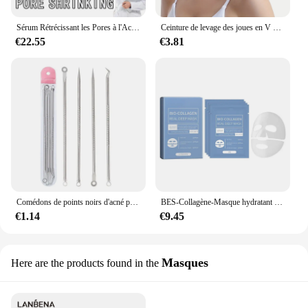
Sérum Rétrécissant les Pores à l'Acide Lactobionique, pour le Visage, Purifie les Pores Ouverts, Lisse la Peau Tendre, Hydrate, Soin Cosmétique Coréen
Ceinture de levage des joues en V pour le visage, bande respirante, double ruisseau, bande en V saillante, anti-déformable, spoeur de visage, soins de la peau, SAP
€22.55
€3.81
Comédons de points noirs d'acné pour femmes, dissolvant de boutons et d'imperfections, soin de la peau, traitement de l'acné, nettoyant pour les pores, crochet, beauté, 4 pièces
BES-Collagène-Masque hydratant en profondeur véritable, 4 pièces/boîte, 3/nuit, raffermissant, nourrissant, éclaircissant, soins pour la peau
€1.14
€9.45
Masques
Here are the products found in the