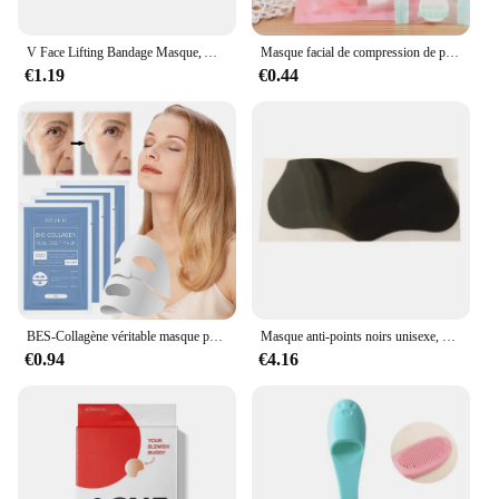
V Face Lifting Bandage Masque, Amincissant, Artifact, Raffermissement de la peau, Décoloration des ridules, Disponible jour et nuit
Masque facial de compression de poulet hydratant ultra-mince, feuille de coton, soins de la peau du visage, masques enveloppés, papier, 5 pièces, 10 pièces, 15 pièces par sac
€1.19
€0.44
BES-Collagène véritable masque profond, feuille de collagène soluble, masque hydratant au collagène hydrolysé, masque facial pour les soins de la peau, 1-10 pièces
Masque anti-points noirs unisexe, bandes nasales, rétrécissement, nettoyage des pores, antarctique, patch autocollant, soins de la peau, 100 pièces
€0.94
€4.16