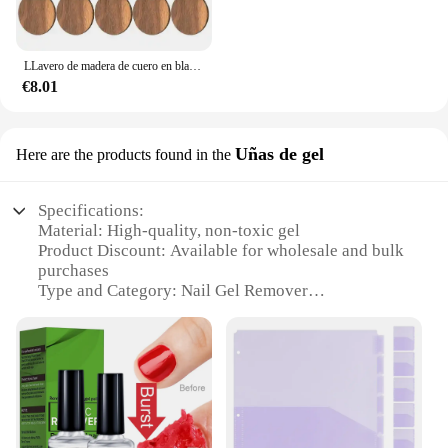
LLavero de madera de cuero en blanco, 10 piezas, con correa de cuero, sin terminar, para grabado láser
€8.01
Uñas de gel
Here are the products found in the
Specifications:
Material: High-quality, non-toxic gel
Product Discount: Available for wholesale and bulk
purchases
Type and Category: Nail Gel Remover
Design and Style: Ergonomic, easy-to-use
applicator
Usage and Purpose: Quickly and effectively
removes gel nails
Typical Adaptive Scenario: Suitable for
professional nail technicians and home users
Shape or Size or Weight or Quantity: Conveniently