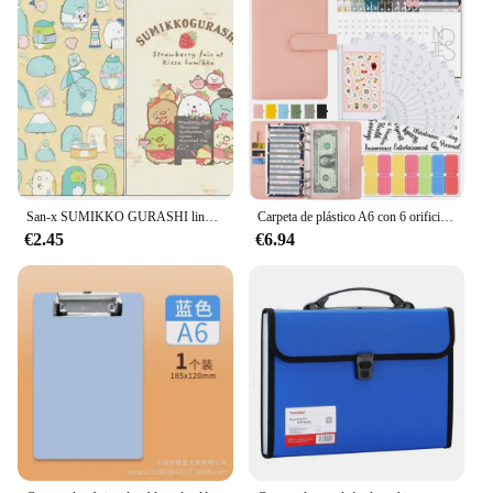
San-x SUMIKKO GURASHI lindo animal carpeta de archivos A4 bolsa de documentos carpetas para la escuela Oficina suministros de papelería de aprendizaje regalo para niños
Carpeta de plástico A6 con 6 orificios para ahorro de dinero, carpeta de cubiertas de cuaderno, planificador de presupuesto, tamaño A6
€2.45
€6.94