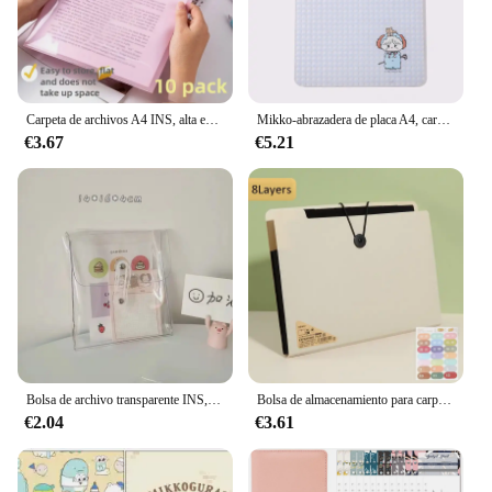
Carpeta de archivos A4 INS, alta estética, gruesa, en forma de L, gran capacidad, boca abierta, Clip de papel de prueba en forma de U, Clip de almacenamiento para estudiantes
Mikko-abrazadera de placa A4, carpeta Kawai de dibujos animados para estudiantes, almohadilla de escritura original para oficina, accesorio de dibujo para niños, regalo de papelería escolar
€3.67
€5.21
Bolsa de archivo transparente INS, sobres de plástico A4, bolsa de archivo de bolsillo para oficina, escuela, bolsa de almacenamiento transparente B5
Bolsa de almacenamiento para carpetas de archivos A4, 8/13 capas, papel de prueba, herramienta de escritorio, papelería escolar, suministros de oficina
€2.04
€3.61