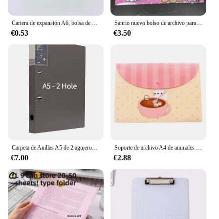
Cartera de expansión A6, bolsa de archivo impermeable, organizador de libros de datos, carpeta de facturas, carpeta de oficina escolar, carpeta familiar
Sanrio nuevo bolso de archivo para estudiantes papelería Hello Kitty A4 bolsa con hebilla de dibujos animados carpeta impermeable papel de examen almacenamiento suministros de aprendizaje
€0.53
€3.50
Carpeta de Anillas A5 de 2 agujeros, carpeta de archivos de hojas sueltas, Clip de almacenamiento de documentos, libro de exhibición de Color Vintage
Soporte de archivo A4 de animales de dibujos animados, carpeta de PVC con botón a presión, caja de bolígrafo, bolsa de información de oficina, 1 unidad
€7.00
€2.88