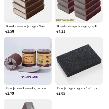
Borrador de esponja mágica Nano para cocina, cepillo de limpieza para eliminación de óxido, utensilios de cocina, utensilios de cocina
Borrador de esponja mágica, cepillo de limpieza de eliminación de óxido de carborundo para olla, utensilios de cocina de acero inoxidable, Herramientas de limpieza de cocina
€2.58
€4.21
Esponja de cocina mágica, borrador de carborundo, eliminación de óxido, cepillo de limpieza, descalcificación, limpieza, frotado para olla de cocina, esponjas para platos
Esponja mágica negra de 1 a 10 piezas, cepillo de limpieza de ollas, eliminador de óxido de esmeril, cepillo para platos, limpiador de ollas
€2.79
€2.05