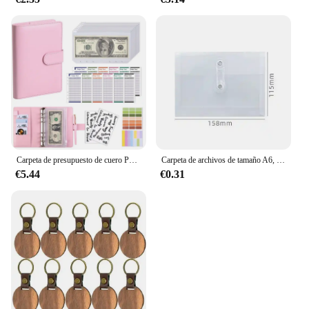
Carpeta de presupuesto de cuero PU con bolsillos para sobres de efectivo, carpeta pequeña de presupuesto francés con cremallera para ahorrar dinero, organizador planificador A6
Carpeta de archivos de tamaño A6, organizador múltiple de PP, impermeable, transparente, Visible, bolsa de almacenamiento portátil para papelería, suministros de oficina y escuela
€5.44
€0.31