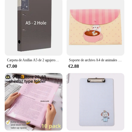
Carpeta de Anillas A5 de 2 agujeros, carpeta de archivos de hojas sueltas, Clip de almacenamiento de documentos, libro de exhibición de Color Vintage
Soporte de archivo A4 de animales de dibujos animados, carpeta de PVC con botón a presión, caja de bolígrafo, bolsa de información de oficina, 1 unidad
€7.00
€2.88