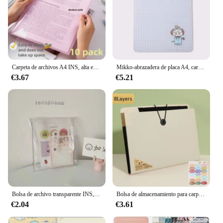
Carpeta de archivos A4 INS, alta estética, gruesa, en forma de L, gran capacidad, boca abierta, Clip de papel de prueba en forma de U, Clip de almacenamiento para estudiantes
Mikko-abrazadera de placa A4, carpeta Kawai de dibujos animados para estudiantes, almohadilla de escritura original para oficina, accesorio de dibujo para niños, regalo de papelería escolar
€3.67
€5.21
Bolsa de archivo transparente INS, sobres de plástico A4, bolsa de archivo de bolsillo para oficina, escuela, bolsa de almacenamiento transparente B5
Bolsa de almacenamiento para carpetas de archivos A4, 8/13 capas, papel de prueba, herramienta de escritorio, papelería escolar, suministros de oficina
€2.04
€3.61