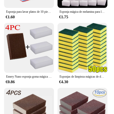
Esponja para lavar platos de 10 piezas, cepillo de esponja para cocina, limpieza mágica, olla para frotar, elimina manchas focales de óxido, Kit de cepillo de limpieza, esponjas
Esponja mágica de melamina para limpieza del hogar, borrador de alta densidad, esponjas de limpieza para cocina, 1-100 piezas, 100x60x20mm
€1.60
€1.75
Emery Nano esponja goma mágica para eliminar el óxido limpieza algodón cocina Gadget accesorios Descaling limpieza olla cocina herramienta limpia sartenes
Esponjas de limpieza mágicas de doble cara, esponja de limpieza para lavar platos, olla, cepillo de grasa para manchas de óxido, Herramientas de limpieza de cocina
€0.86
€4.30