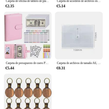
Carpeta de oficina de tablero de plástico A4, tablero de escritura de notas de estudiante A5, tablero de firma A6, documentos de carpeta organizadora de mesa de portapapeles
Carpeta de acordeón de archivos en expansión A4, estuche organizador portátil de PP de gran capacidad para oficina y escuela, 13 bolsillos, soporte para bolsa de órgano
€2.35
€5.14
Carpeta de presupuesto de cuero PU con bolsillos para sobres de efectivo, carpeta pequeña de presupuesto francés con cremallera para ahorrar dinero, organizador planificador A6
Carpeta de archivos de tamaño A6, organizador múltiple de PP, impermeable, transparente, Visible, bolsa de almacenamiento portátil para papelería, suministros de oficina y escuela
€5.44
€0.31