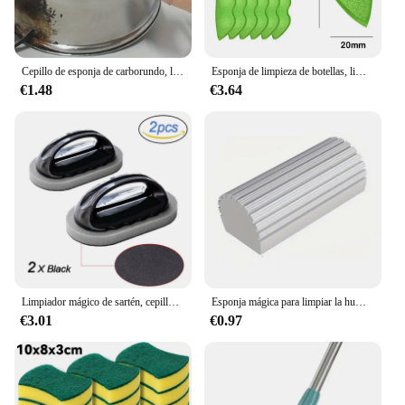
Cepillo de esponja de carborundo, limpiador mágico, limpieza Ultimate Kitchen, desincrustante de óxido, olla de cocina, esponja de carburo de silicio
Esponja de limpieza de botellas, limpiador de granos mágicos, reutilizable, duradera, 6 piezas
€1.48
€3.64
Limpiador mágico de sartén, cepillo de esponja de melamina para olla, cepillo de limpieza de cocina, cuchillo de descalcificación, fuerte descontaminación
Esponja mágica para limpiar la humedad, cepillo de esponja para limpiar el polvo, persianas, platos, placas base de vidrio, rieles de ventilación, espejos
€3.01
€0.97