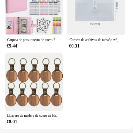
Carpeta de presupuesto de cuero PU con bolsillos para sobres de efectivo, carpeta pequeña de presupuesto francés con cremallera para ahorrar dinero, organizador planificador A6
Carpeta de archivos de tamaño A6, organizador múltiple de PP, impermeable, transparente, Visible, bolsa de almacenamiento portátil para papelería, suministros de oficina y escuela
€5.44
€0.31
LLavero de madera de cuero en blanco, 10 piezas, con correa de cuero, sin terminar, para grabado láser
€8.01