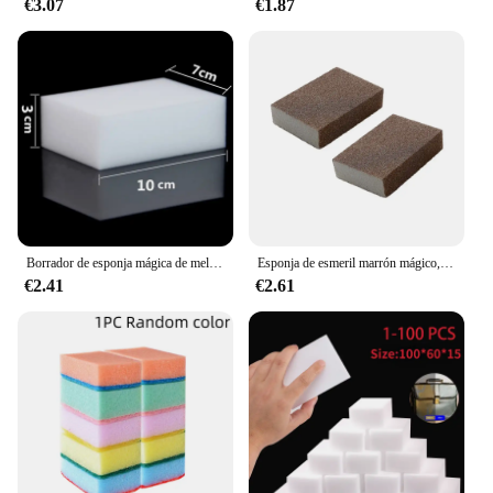
€3.07
€1.87
Borrador de esponja mágica de melamina blanca, herramientas de limpieza para cocina, oficina y baño, 100x70x30mm
Esponja de esmeril marrón mágico, cepillo para lavar platos, borrador de olla, elimina el óxido, accesorio de limpieza, Herramientas de limpieza, 2 piezas/4 piezas, 10x7x2,5 cm
€2.41
€2.61