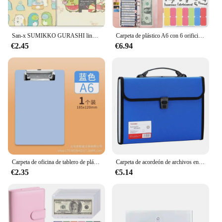
San-x SUMIKKO GURASHI lindo animal carpeta de archivos A4 bolsa de documentos carpetas para la escuela Oficina suministros de papelería de aprendizaje regalo para niños
Carpeta de plástico A6 con 6 orificios para ahorro de dinero, carpeta de cubiertas de cuaderno, planificador de presupuesto, tamaño A6
€2.45
€6.94
Carpeta de oficina de tablero de plástico A4, tablero de escritura de notas de estudiante A5, tablero de firma A6, documentos de carpeta organizadora de mesa de portapapeles
Carpeta de acordeón de archivos en expansión A4, estuche organizador portátil de PP de gran capacidad para oficina y escuela, 13 bolsillos, soporte para bolsa de órgano
€2.35
€5.14