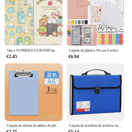
San-x SUMIKKO GURASHI lindo animal carpeta de archivos A4 bolsa de documentos carpetas para la escuela Oficina suministros de papelería de aprendizaje regalo para niños
Carpeta de plástico A6 con 6 orificios para ahorro de dinero, carpeta de cubiertas de cuaderno, planificador de presupuesto, tamaño A6
€2.45
€6.94
Carpeta de oficina de tablero de plástico A4, tablero de escritura de notas de estudiante A5, tablero de firma A6, documentos de carpeta organizadora de mesa de portapapeles
Carpeta de acordeón de archivos en expansión A4, estuche organizador portátil de PP de gran capacidad para oficina y escuela, 13 bolsillos, soporte para bolsa de órgano
€2.35
€5.14