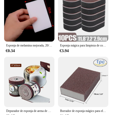
Esponja de melamina mejorada, 20/10/5/2 Uds., 10x6x2cm, borrador mágico, esponjas de limpieza para cocina, baño, herramientas de limpieza, hogar cocina
Esponja mágica para limpieza de cocina, cepillo eliminador de óxido, tres capas, esmeril, descalcificador, 50 o 1 piezas
€0.34
€3.94
Depurador de esponja de arena de diamante, depurador mágico de arena de diamante, herramienta para fregar y limpiar ollas y sartenes, eliminación de suciedad negra
Borrador de esponja mágico para eliminar el óxido, cepillo de limpieza descalcificación, frotar limpio para olla de cocina, esponja de cocina, 8/1 Uds.