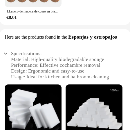
LLavero de madera de cuero en blanco, 10 piezas, con correa de cuero, sin terminar, para grabado láser
€8.01
Esponjas y estropajos
Here are the products found in the
Specifications:
Material: High-quality biodegradable sponge
Performance: Effective cochambre removal
Design: Ergonomic and easy-to-use
Usage: Ideal for kitchen and bathroom cleaning
Quantity: Available in sets for wholesale and retail
Category: Eco-friendly cleaning solutions
Features:
**Eco-Friendly Cleaning Power**
The Pasta mágica limpiadora quita cochambre is a
revolutionary cleaning tool that stands out for its
eco-friendly nature. Made from a high-quality
biodegradable sponge, this product is not only