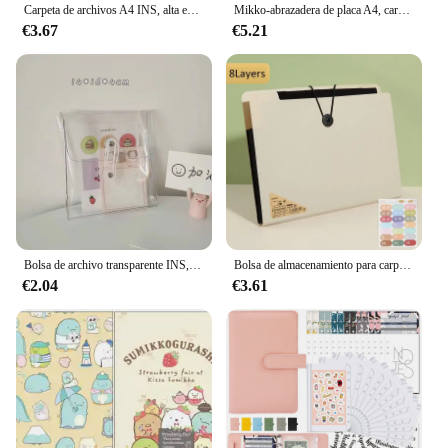
Carpeta de archivos A4 INS, alta estética, gruesa, en forma de L, gran capacidad, boca abierta, Clip de papel de prueba en forma de U, Clip de almacenamiento para estudiantes
Mikko-abrazadera de placa A4, carpeta Kawai de dibujos animados para estudiantes, almohadilla de escritura original para oficina, accesorio de dibujo para niños, regalo de papelería escolar
€3.67
€5.21
Bolsa de archivo transparente INS, sobres de plástico A4, bolsa de archivo de bolsillo para oficina, escuela, bolsa de almacenamiento transparente B5
Bolsa de almacenamiento para carpetas de archivos A4, 8/13 capas, papel de prueba, herramienta de escritorio, papelería escolar, suministros de oficina
€2.04
€3.61