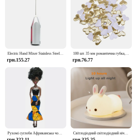
practicality, this throw is sure to be a hit with your
customers.
Electric Hand Mixer Stainless Steel Lightweight Blender for Baking & Cooking
100 шт. 35 мм романтична губка, атласна тканина, пелюстки серця, весільні конфетті, стіл, ліжко, пелюстки серця, весільні прикраси до Дня Святого Валентина
грн.155.27
грн.76.77
Рухомі суглоби Африканська чорна лялька для американських ляльок Аксесуари Нуді Тіло з одягом для Барбі Іграшка Дівчинка Прикидайся Дитяча іграшка Подарунок
Світлодіодний світлодіодний нічник із кроликом із сенсорним датчиком RGB, 16 кольорів, силіконова лампа-кролик, що перезаряджається через USB, для дітей, дитяча іграшка, подарунок на фестиваль
грн.322.11
грн.325.25