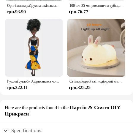
Оригінальна райдужна шкільна лялька у різних стилях можна вибрати взуття, підбори, чоботи, іграшки для дівчаток своїми руками
100 шт. 35 мм романтична губка, атласна тканина, пелюстки серця, весільні конфетті, стіл, ліжко, пелюстки серця, весільні прикраси до Дня Святого Валентина
грн.93.90
грн.76.77
Рухомі суглоби Африканська чорна лялька для американських ляльок Аксесуари Нуді Тіло з одягом для Барбі Іграшка Дівчинка Прикидайся Дитяча іграшка Подарунок
Світлодіодний світлодіодний нічник із кроликом із сенсорним датчиком RGB, 16 кольорів, силіконова лампа-кролик, що перезаряджається через USB, для дітей, дитяча іграшка, подарунок на фестиваль
грн.322.11
грн.325.25
Партія & Свято DIY
Here are the products found in the
Прикраси
Specifications: