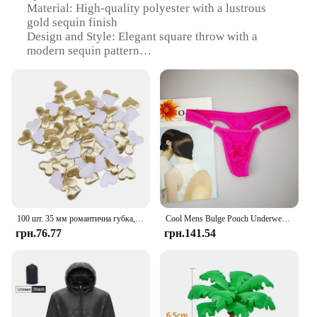
Material: High-quality polyester with a lustrous
gold sequin finish
Design and Style: Elegant square throw with a
modern sequin pattern
Usage and Purpose: Ideal for adding a touch of
glamour to parties and events
Typical Adaptive Scenario: Perfect for festive
decorations, photo backdrops, and stage settings
Shape or Size or Weight or Quantity: Large square
throw, generously sized for maximum impact
Performance and Property: Durable and easy to
clean, maintaining its sparkle over time
Features:
**Elevate Your Celebrations with PartyDelight Gold
100 шт. 35 мм романтична губка, атласна тканина, пелюстки серця, весільні конфетті, стіл, ліжко, пелюстки серця, весільні прикраси до Дня Святого Валентина
Cool Mens Bulge Pouch Underwear Button Man Underwear Sexy Hot Erotic Gay Male Thong G-String Plus Size M L XL
Sequin Throw**
грн.76.77
грн.141.54
Add a dazzling touch to your celebrations with the
PartyDelight Gold Sequin Square Throw. This
exquisite piece is crafted from premium polyester
with a lustrous gold sequin finish that catches the
light, creating a radiant and festive atmosphere. The