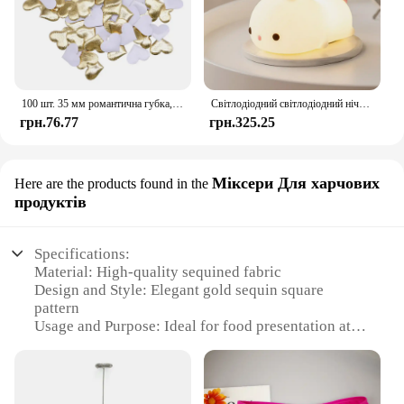
100 шт. 35 мм романтична губка, атласна тканина, пелюстки серця, весільні конфетті, стіл, ліжко, пелюстки серця, весільні прикраси до Дня Святого Валентина
Світлодіодний світлодіодний нічник із кроликом із сенсорним датчиком RGB, 16 кольорів, силіконова лампа-кролик, що перезаряджається через USB, для дітей, дитяча іграшка, подарунок на фестиваль
грн.76.77
грн.325.25
Міксери Для харчових
Here are the products found in the
продуктів
Specifications:
Material: High-quality sequined fabric
Design and Style: Elegant gold sequin square
pattern
Usage and Purpose: Ideal for food presentation at
parties and events
Shape or Size: Generously sized to fit a variety of
dishes
Performance and Property: Durable and reusable for