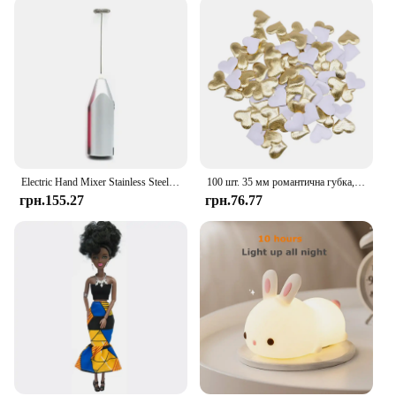
thoughtful gift. It's also ideal for vendors and
suppliers looking to stock up on high-quality party
supplies. Whether you're looking to create a
cohesive set or purchase individual pieces,
PartyDelight offers the flexibility to meet your
needs. With its vibrant gold sequin pattern and
functional design, this throw is sure to be a hit at
any event or as a cherished addition to your home
decor.
Electric Hand Mixer Stainless Steel Lightweight Blender for Baking & Cooking
100 шт. 35 мм романтична губка, атласна тканина, пелюстки серця, весільні конфетті, стіл, ліжко, пелюстки серця, весільні прикраси до Дня Святого Валентина
грн.155.27
грн.76.77