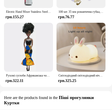
Electric Hand Mixer Stainless Steel Lightweight Blender for Baking & Cooking
100 шт. 35 мм романтична губка, атласна тканина, пелюстки серця, весільні конфетті, стіл, ліжко, пелюстки серця, весільні прикраси до Дня Святого Валентина
грн.155.27
грн.76.77
Рухомі суглоби Африканська чорна лялька для американських ляльок Аксесуари Нуді Тіло з одягом для Барбі Іграшка Дівчинка Прикидайся Дитяча іграшка Подарунок
Світлодіодний світлодіодний нічник із кроликом із сенсорним датчиком RGB, 16 кольорів, силіконова лампа-кролик, що перезаряджається через USB, для дітей, дитяча іграшка, подарунок на фестиваль
грн.322.11
грн.325.25
Піші прогулянки
Here are the products found in the
Куртки