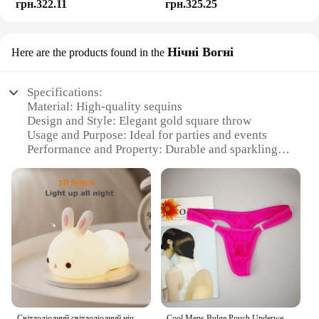
грн.322.11
грн.325.25
Нічні Вогні
Here are the products found in the
Specifications:
Material: High-quality sequins
Design and Style: Elegant gold square throw
Usage and Purpose: Ideal for parties and events
Performance and Property: Durable and sparkling
Shape or Size: Generous 100cm square
Quantity: Available in sets for wholesale and retail
Features:
**Elegant Ambiance for Every Occasion**
The PartyDelight Gold Sequin Square Throw is a
stunning addition to any event, adding a touch of
glamour and sophistication to your celebrations.
Crafted from premium sequins, this throw radiates a
dazzling sheen that captures the light, creating a
festive atmosphere wherever it's placed. Its versatile
Світлодіодний світлодіодний нічник із кроликом із сенсорним датчиком RGB, 16 кольорів, силіконова лампа-кролик, що перезаряджається через USB, для дітей, дитяча іграшка, подарунок на фестиваль
Cool Mens Bulge Pouch Underwear Button Man Underwear Sexy Hot Erotic Gay Male Thong G-String Plus Size M L XL