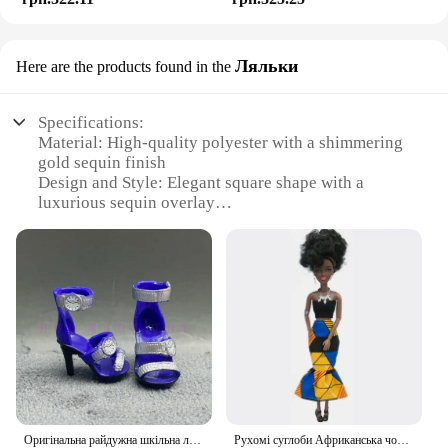
Ляльки
Here are the products found in the
Specifications:
Material: High-quality polyester with a shimmering
gold sequin finish
Design and Style: Elegant square shape with a
luxurious sequin overlay
Usage and Purpose: Ideal for festive occasions,
such as parties, weddings, and events
Shape or Size: Generously sized at 120cm by 120cm
for ample coverage
Performance and Property: Durable and easy to
clean, maintaining its sparkle wash after wash
Parts and Accessories: Comes as a set, complete
with matching pillowcases
Features:
**Elegant Decor for Any Occasion**
Оригінальна райдужна шкільна лялька у різних стилях можна вибрати взуття, підбори, чоботи, іграшки для дівчаток своїми руками
Рухомі суглоби Африканська чорна лялька для американських ляльок Аксесуари Нуді Тіло з одягом для Барбі Іграшка Дівчинка Прикидайся Дитяча іграшка Подарунок