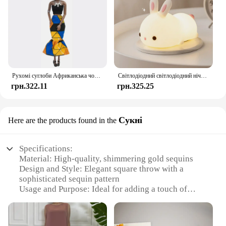
Рухомі суглоби Африканська чорна лялька для американських ляльок Аксесуари Нуді Тіло з одягом для Барбі Іграшка Дівчинка Прикидайся Дитяча іграшка Подарунок
Світлодіодний світлодіодний нічник із кроликом із сенсорним датчиком RGB, 16 кольорів, силіконова лампа-кролик, що перезаряджається через USB, для дітей, дитяча іграшка, подарунок на фестиваль
грн.322.11
грн.325.25
Сукні
Here are the products found in the
Specifications:
Material: High-quality, shimmering gold sequins
Design and Style: Elegant square throw with a
sophisticated sequin pattern
Usage and Purpose: Ideal for adding a touch of
glamour to parties and events
Shape or Size: Generously sized to cover a
significant area