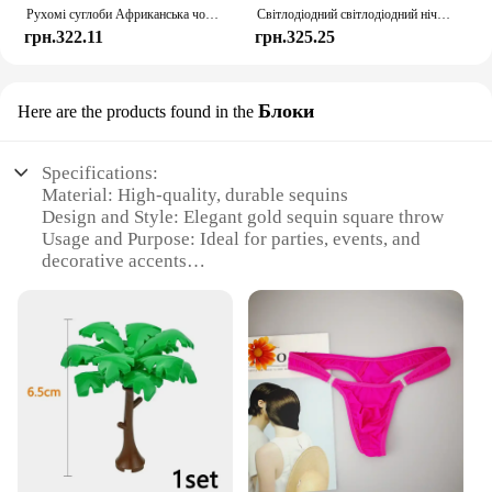
Рухомі суглоби Африканська чорна лялька для американських ляльок Аксесуари Нуді Тіло з одягом для Барбі Іграшка Дівчинка Прикидайся Дитяча іграшка Подарунок
Світлодіодний світлодіодний нічник із кроликом із сенсорним датчиком RGB, 16 кольорів, силіконова лампа-кролик, що перезаряджається через USB, для дітей, дитяча іграшка, подарунок на фестиваль
грн.322.11
грн.325.25
Блоки
Here are the products found in the
Specifications:
Material: High-quality, durable sequins
Design and Style: Elegant gold sequin square throw
Usage and Purpose: Ideal for parties, events, and
decorative accents
Shape or Size: Generously sized for versatile
placement
Performance and Property: Lightweight yet
luxurious feel
Parts and Accessories: Available in sets for
wholesale and vendor purchases
Features:
**Elegant Decor for Every Occasion**
The PartyDelight Gold Sequin Square Throw is the