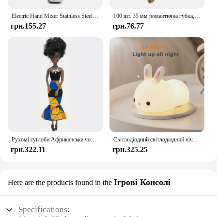
Electric Hand Mixer Stainless Steel Lightweight Blender for Baking & Cooking
100 шт. 35 мм романтична губка, атласна тканина, пелюстки серця, весільні конфетті, стіл, ліжко, пелюстки серця, весільні прикраси до Дня Святого Валентина
грн.155.27
грн.76.77
Рухомі суглоби Африканська чорна лялька для американських ляльок Аксесуари Нуді Тіло з одягом для Барбі Іграшка Дівчинка Прикидайся Дитяча іграшка Подарунок
Світлодіодний світлодіодний нічник із кроликом із сенсорним датчиком RGB, 16 кольорів, силіконова лампа-кролик, що перезаряджається через USB, для дітей, дитяча іграшка, подарунок на фестиваль
грн.322.11
грн.325.25
Ігрові Консолі
Here are the products found in the
Specifications: