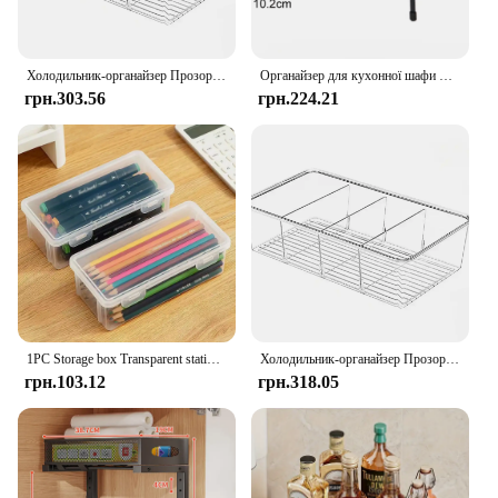
Холодильник-органайзер Прозорий пластиковий органайзер для зберігання їжі Ящик для зберігання холодильника з роздільником Морозильна камера Комора Кухонний органайзер
Органайзер для кухонної шафи Полиця Залізний стелаж для зберігання Тримач Шафа для ванної кімнати Органайзер для їжі Комори Організація та полиці для зберігання
грн.303.56
грн.224.21
1PC Storage box Transparent stationery pen Children's crayon pen bag Desktop storage and clutter
Холодильник-органайзер Прозорий пластиковий органайзер для зберігання їжі Ящик для зберігання холодильника з роздільником Морозильна камера Комора Кухонний органайзер
грн.103.12
грн.318.05