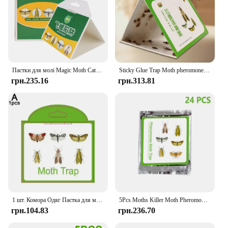
Пастки для молі Magic Moth Catcher Pest Reject Fly Insects Moths Pheromone Killer Sticky Glue Trap 5pcs
Sticky Glue Trap Moth pheromone Trap Pest Reject Fly Insects Moths Pheromone Killer Clothes Pantry Food 5pcs
грн.235.16
грн.313.81
1 шт. Комора Одяг Пастка для молі Феромони Пастки для молі Fly Sticky Домашні пастки для шкідників Кухня Контроль Дропшипінг Сад Їжа Moth I6X9
5Pcs Moths Killer Moth Pheromone Clothes Pantry Food Sticky Glue Trap Pest Reject Fly Insects
грн.104.83
грн.236.70