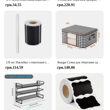
грн.34.55
грн.220.91
120 шт. Наклейки з етикетками у формі банки Мейсон Пляшка спецій Комора Наклейки для зберігання їжі Водонепроникні багаторазові наклейки для дошки
Ковдра Сумка для зберігання одягу Велика портативна шафа-органайзер Ковдра Сумка для зберігання одягу Водонепроникний органайзер для домашнього одягу
грн.114.59
грн.140.86