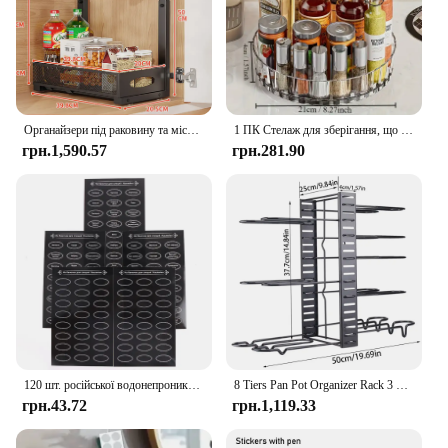
Органайзери під раковину та місце для зберігання, регульований 2-ярусний металевий висувний шафа-органайзер для ванної кімнати, кухні, комори
1 ПК Стелаж для зберігання, що обертається на 360, Прозорий круглий поворотний столик, Стійка для пляшок із приправами, Домашня комора, Шафа, Піднос, Кухонний органайзер
грн.1,590.57
грн.281.90
120 шт. російської водонепроникної комори, самоклеючі етикетки, кухонні банки, наклейки для банок, спецій, наклейок
8 Tiers Pan Pot Organizer Rack 3 DIY Methods Adjustable Cabinet Pantry Pots Lids Storage Rack Kitchen Organization
грн.43.72
грн.1,119.33