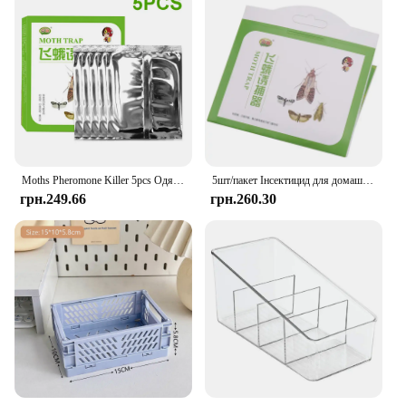
Moths Pheromone Killer 5pcs Одяг Комора Їжа Sticky Glue Trap Pest Reject Fly Insects Moth pheromone Trap
5шт/пакет Інсектицид для домашнього прибирання зелена молоткова пастка інсектицидна пастка наклейка Пастка для молі
грн.249.66
грн.260.30