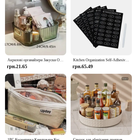
Акрилові органайзери Закуски Органайзер для ванної кімнати Прямокутний органайзер для зберігання макіяжу Косметика для спальні Органайзер для макіяжу для вітальні
Kitchen Organization Self-Adhesive Waterproof Chalkboard Decal Russian Pantry Labels With Marker Pen Spice Jar Stickers
грн.21.65
грн.65.49
1PC Косметичка Канцтовари Космічний корабель Серія Середня школа Вельвет Однотонний футляр Проста атмосферна сумка для зберігання олівців
Стелаж для зберігання приправ, що обертається на 360, Багатофункціональна комора, поворотний стіл для косметики, кухонних аксесуарів, лоток-органайзер