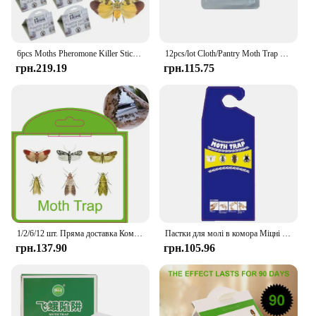
6pcs Moths Pheromone Killer Sticky Moth pheromone Trap Clothes Ecofriendly Pantry Food Sticky Glue Trap Reject Fly
12pcs/lot Cloth/Pantry Moth Trap Pheromone Killer Paste Mole Repeller Pest Reject Fly Trap Insects Family Factory Restaurant Use
грн.219.19
грн.115.75
1/2/6/12 шт. Пряма доставка Комора Кухонні мушки Їжа Індійська їжа Молі Ловець Аттрактант Липкий клей Вбивця Феромони Пастка для молі
Пастки для молі в комора Міцні феромони Липкий клей Індійська страва Пастки для молі Кухонна комора Вбивця молі для їжі та молі в шафі
грн.137.90
грн.105.96