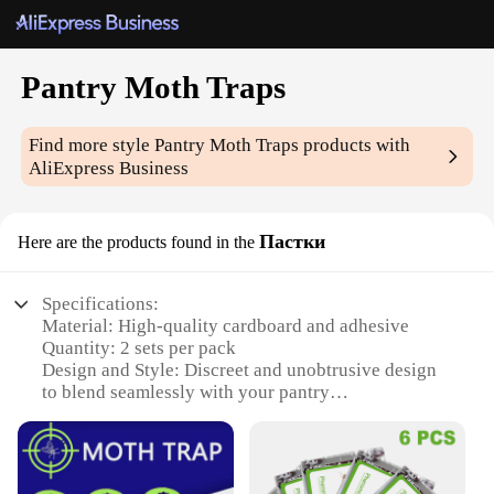
Pantry Moth Traps
Find more style
Pantry Moth Traps
products with
AliExpress Business
Пастки
Here are the products found in the
Specifications:
Material: High-quality cardboard and adhesive
Quantity: 2 sets per pack
Design and Style: Discreet and unobtrusive design
to blend seamlessly with your pantry
Usage and Purpose: Specifically designed to
capture and control pantry moth infestations
Performance and Property: Effective for up to 90
days, ensuring long-lasting protection