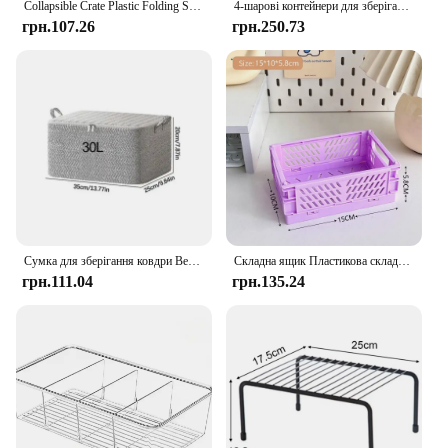
Collapsible Crate Plastic Folding Storage Box Basket Utility Cosmetic Container Desktop Holder Home Use School Desk Storage Box
4-шарові контейнери для зберігання харчових продуктів Органайзер для комори Настільна прозора кухня для ПЕТ Холодильник Коробка для макіяжу Пакети для спецій
грн.107.26
грн.250.73
Сумка для зберігання ковдри Велика місткість Підодіяльник Складана сумка для сортування Водонепроникний пилонепроникний тканинний органайзер Побутова сумка для переміщення
Складна ящик Пластикова складна коробка для зберігання Кошик Корисний контейнер для косметики Настільний тримач Домашнє використання Шкільний стіл Коробка для зберігання
грн.111.04
грн.135.24