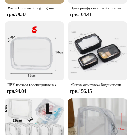
3Sizes Transparent Bag Organizer PVC Zipper Clear Makeup Cosmetic Bag Case Toiletries Storage Bath Toiletry Wash Bags Organizer
Прозорий футляр для зберігання косметики Сумка для макіяжу ПВХ-сумки Органайзер для подорожей Косметичка Тримач для косметики Прозорі футляри для макіяжу
грн.79.37
грн.104.41
ПВХ прозора водонепроникна косметичка Маленькі великі прозорі косметички Портативний дорожній органайзер для туалетних приналежностей Чохол для зберігання
Жіноча косметичка Водонепроникна прозора ПВХ дорожня косметичка Футляр Дорожній набір макіяжу Сумки для чоловіків Пензлик для туалетних приналежностей Сумка-органайзер
грн.94.04
грн.156.15