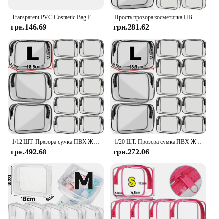
Transparent PVC Cosmetic Bag For Women Waterproof Clear Makeup Bags Beauty Case Make Up Organizer Storage Bath Toiletry Wash Bag
Проста прозора косметичка ПВХ Водонепроникна прозора сумка для зберігання макіяжу Дорожня сумка-органайзер для макіяжу Сумка для туалетних приналежностей для ванни
грн.146.69
грн.281.62
1/12 ШТ. Прозора сумка ПВХ Жіноча блискавка Прозорий чохол для макіяжу Дорожні туалетні приналежності Органайзер Зберігання Ванна Туалетні сумки для миття
1/20 ШТ. Прозора сумка ПВХ Жіноча блискавка Прозорий чохол для макіяжу Дорожні туалетні приналежності Органайзер Зберігання Ванна Сумки для туалетних приналежностей
грн.492.68
грн.272.06