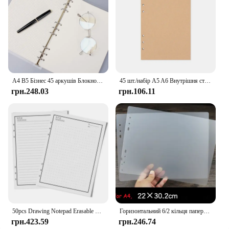
A4 B5 Бізнес 45 аркушів Блокнот із відривними аркушами Заправка Спіральна підшивка Внутрішня сторінка Пуста корнель Лінія Точкова сітка Внутрішня паперова канцелярська продукція
45 шт./набір A5 A6 Внутрішня сторінка Блокнот із відривними аркушами Внутрішня сторінка Квадратний порожній план Крафт-папір Внутрішня сторінка Шкільні канцелярські товари
грн.248.03
грн.106.11
50pcs Drawing Notepad Erasable Notebook Digital Inner Paper Refill Diary DIY for PU A5 Planner School Office Supplies
Горизонтальний 6/2 кільця паперу формату A4, ландшафтні пластикові заправки для блокнотів. Корнелл Проверка
грн.423.59
грн.246.74