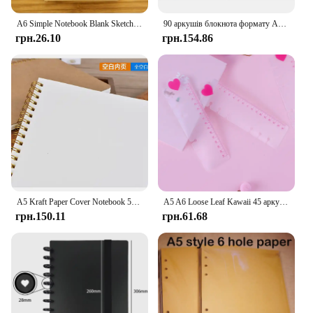
A6 Simple Notebook Blank Sketchbook Art Supplies Student Stationery Notepad School Supplies Graffiti Diary Retro Solid Color
90 аркушів блокнота формату A6, заправка, спіральна палітурка, внутрішня сторінка, щотижнева, місячна, точкова сітка, внутрішня паперова канцелярська сторінка
грн.26.10
грн.154.86
A5 Kraft Paper Cover Notebook 50 Sheets Spiral Coil Daily Notebook Dot Blank Grid Line Inner Page Notebook Sketchbook
A5 A6 Loose Leaf Kawaii 45 аркушів Блокнот з відривними аркушами Заправка Папір Спіральна підшивка Індекс Внутрішня сторінка Щоденний Місячний Тижневий розпорядок дня
грн.150.11
грн.61.68