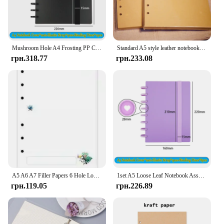
Mushroom Hole A4 Frosting PP Cover Notebook Set DIY Loose-leaf Diary Notepad 11 Pcs Binding Discs Notebook Binding Accessories
Standard A5 style leather notebook inside loose leaf page have 6 hole on page paper insde 60 pcs quality kraft blank page
грн.318.77
грн.233.08
A5 A6 A7 Filler Papers 6 Hole Loose-leaf Colourful Inside Paper Monthly Plan Todo List Dot Line Dairy Gird Notebook Kraft Paper
1set A5 Loose Leaf Notebook Assemble Accessories Notebook Cover Shell Binding Discs Button Elastic Strap School Office Supplies
грн.119.05
грн.226.89