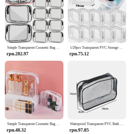
Simple Transparent Cosmetic Bag PVC Waterproof Clear Makeup Storage Case Travel Make Up Organizer Pouch Bath Toiletry Wash Bag
1/20pcs Transparent PVC Storage Travel Organizer Clear Makeup Bag Beautician Cosmetic Bag Beauty Case Toiletry Bag Wash Bags
грн.282.97
грн.75.12
Simple Transparent Cosmetic Bag PVC Waterproof Clear Makeup Storage Case Travel Make Up Organizer Pouch Bath Toiletry Wash Bag
Waterproof Transparent PVC Bath Cosmetic Bag Women Make Up Case Travel Zipper Makeup Beauty Wash Organizer Toiletry Storage Kit
грн.48.32
грн.97.85