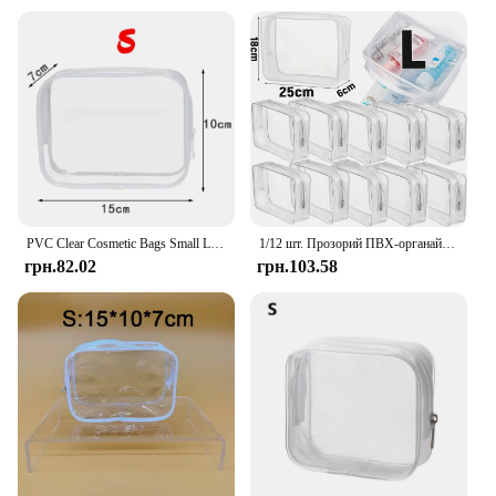
PVC Clear Cosmetic Bags Small Large Transparent Waterproof Makeup Bag Portable Travel Toiletry Wash Organizer Case Storage Pouch
1/12 шт. Прозорий ПВХ-органайзер для зберігання подорожей Прозора косметичка Косметичка Косметичка Косметичка Сумка для туалетних приналежностей Сумки для прання
грн.82.02
грн.103.58