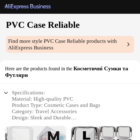
PVC Case Reliable
Find more style
PVC Case Reliable
products with
AliExpress Business
Косметичні Сумки та
Here are the products found in the
Футляри
Specifications:
Material: High-quality PVC
Product Type: Cosmetic Cases and Bags
Category: Travel Accessories
Design: Sleek and Durable
Usage: Ideal for Cosmetics and Toiletries
Performance: Water-Resistant and Lightweight
Size: Compact and Portable