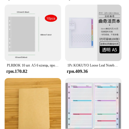
stands up to the rigors of daily use, ensuring that
your laptop remains safe from scratches, dents, and
spills. The case's sleek, modern design doesn't just
look good; it's also easy to clean, maintaining its
pristine appearance over time. As a wholesale
vendor or supplier, you can be confident in offering
a product that meets the high standards of quality
and performance demanded by your customers.
With the PVC Case Reliable, you're investing in a
product that is as reliable as it is stylish.
PLRBOK 10 шт. A5 6 кілець, прозора палітурка, заправка 1, 2, 4 кишені, рукава, верхній завантажувач, фотокартка, блокнот, щоденник, фотоальбом, блокнот для малювання
1Pc KOKUYO Loose Leaf Notebook Pastel Cookie New Lambency Series Plaid Ring Binder Notebook Inner Core A5 B5 A4 Diary Plan
грн.170.82
грн.409.36