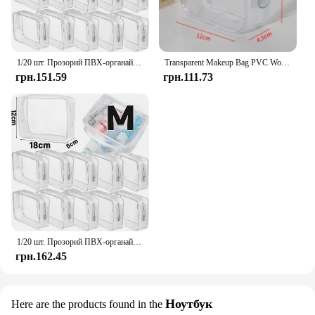
1/20 шт. Прозорий ПВХ-органайзер для зберігання подорожей Прозора косметичка Косметичка Косметичка Косметичка Сумка для туалетних приналежностей Сумки для прання
Transparent Makeup Bag PVC Women's Zipper Cosmetic Bag Beauty Organizer Travel Essentials Storage Women's Toiletry Bag Wash Case
грн.151.59
грн.111.73
1/20 шт. Прозорий ПВХ-органайзер для зберігання подорожей Прозора косметичка Косметичка Косметичка Косметичка Сумка для туалетних приналежностей Сумки для прання
грн.162.45
Ноутбук
Here are the products found in the