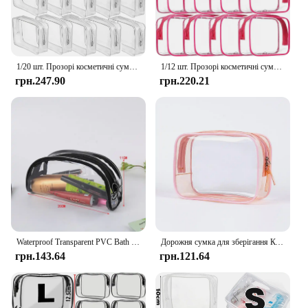
1/20 шт. Прозорі косметичні сумки для макіяжу ПВХ-органайзер для подорожей Прозора косметичка Косметичка Косметичка Сумка для туалетних приналежностей Сумки для прання
1/12 шт. Прозорі косметичні сумки для макіяжу ПВХ-органайзер для подорожей Прозора косметичка Косметичка Косметичка Сумка для туалетних приналежностей Сумки для прання
грн.247.90
грн.220.21
Waterproof Transparent PVC Bath Cosmetic Bag Women Make Up Case Travel Zipper Makeup Beauty Wash Organizer Toiletry Storage Kit
Дорожня сумка для зберігання Косметички ПВХ Водонепроникні прозорі футляри Пластикова сумка для прання на блискавці великої місткості Портативний пуансон для макіяжу
грн.143.64
грн.121.64