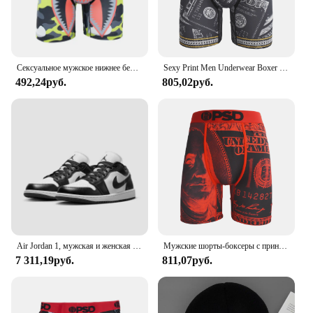
Сексуальное мужское нижнее белье, боксеры, дышащие мужские трусы с принтом, мужские трусы, мужское нижнее белье, брифы, мужские трусы
Sexy Print Men Underwear Boxer Cueca Male Panty Lingerie Men Underpants Panty Boxershorts S-XXL
492,24руб.
805,02руб.
Air Jordan 1, мужская и женская обувь Nike Retro Low, классическая кожа, удобные виды спорта на открытом воздухе, повседневный скейтбординг, спортивная обувь
Мужские шорты-боксеры с принтом, трусы, сексуальное нижнее белье, модные трусы
7 311,19руб.
811,07руб.