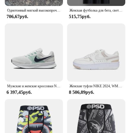
Однотонный мягкий высокопрочный женский бюстгальтер для фитнеса, обтягивающий спортивный топ, комплексное тренировочное белье для тренажерного зала и йоги, обтягивающее белье с нагрудной подушкой
Женская футболка для бега, светоотражающая высокоэластичная дышащая Спортивная футболка для бега, летняя быстросохнущая холодная шелковая крутая футболка с короткими рукавами
706,67руб.
515,75руб.
Мужские и женские кроссовки Nike Run Swift 3, удобная спортивная ткань для активного отдыха, амортизирующая одежда, синий, белый цвет
Женские туфли NIKE 2024, WMNS NIKE GAMMA FORCE TRK3 FWC/реплики HF1061-133
6 397,45руб.
8 506,89руб.