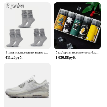
3 пары плиссированных носков средней длины, женские модные носки в стиле Лолиты с пузырьками, удобные осенние универсальные носки со слоном для девочек
5 шт./партия, мужские трусы-боксеры
411,26руб.
1 030,88руб.