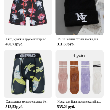
1 шт., мужские трусы-боксеры с принтом
1/2 шт. зимняя теплая шапка для мужчин, зимние шапки для мужчин и женщин, бархатная шапка, шарф из кораллового флиса, уличные шапки-бини для женщин
468,71руб.
311,68руб.
Сексуальное мужское нижнее белье, боксеры, дышащие мужские шорты, мужские трусы, нижнее белье, боксеры с модным принтом для мужчин, трусы
Носки для йоги, носки средней длины из чистого хлопка, Нескользящие силиконовые носки для фитнеса, пилатеса, женские спортивные носки, оптовая продажа, 4 пары
513,53руб.
535,21руб.