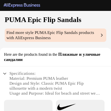
PUMA Epic Flip Sandals
Find more style
PUMA Epic Flip Sandals
products
with AliExpress Business
Пляжные и уличные
Here are the products found in the
сандалии
Specifications:
Material: Premium PUMA leather
Design and Style: Classic PUMA Epic Flip
silhouette with a modern twist
Usage and Purpose: Ideal for beach and street wear
Performance and Property: Durable construction
with superior comfort
Shape and Size: Adjustable straps for a perfect fit