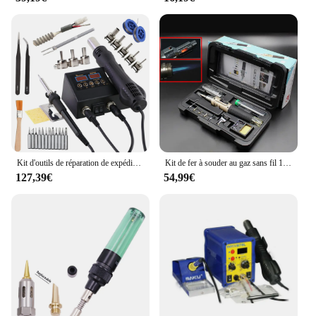
Kit d'outils de réparation de expédide soudage à température réglable, station de soudage 2 en 1, affichage numérique, odorà air chaud, fer à souder, 8898
Kit de fer à souder au gaz sans fil 10 en 1, torche de soudage sans fil, outil, Eva automatique au gaz butane pour stylo torche à souder
127,39€
54,99€