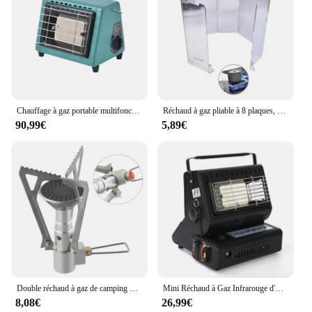
Chauffage à gaz portable multifonctionnel, four de chauffage de camping en plein air, fonction de cuisson, Eva à fonction Wskins, hiver
Réchaud à gaz pliable à 8 plaques, réchaud de camping en plein air, coupe-vent de cuisine, équipement de camping, réchaud de camping, pare-brise pliable
90,99€
5,89€
Double réchaud à gaz de camping portable de haute qualité, réchaud d'extérieur, 1800W, taille compacte, poignées amovibles, réchaud de sac à dos extérieur, tout neuf
Mini Réchaud à Gaz Infrarouge d'Niket d'Extérieur, Propane Domestique Naturel
8,08€
26,99€