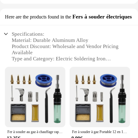
Fers à souder électriques
Here are the products found in the
Specifications:
Material: Durable Aluminum Alloy
Product Discount: Wholesale and Vendor Pricing
Available
Type and Category: Electric Soldering Iron
Design and Style: Ergonomic and Sleek Design
Usage and Purpose: Ideal for Soldering and
Welding
Performance and Property: High-Temperature
Resistant with Precise Temperature Control
Parts and Accessories: Comes with a Soldering Iron
Tip and Stand
Features:
|Vendors|
Fer à souder au gaz à chauffage rapide pour une productivité élevée, léger pratique PXPD
Fer à souder à gaz Portable 12 en 1, pistolet chalumeau à gaz, gaz 1300
**Precision Craftsmanship and Ergonomic