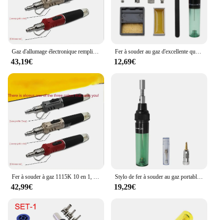
Gaz d'allumage électronique rempli, gaz de soudage, 1115K, 10 en 1
Fer à souder au gaz d'excellente qualité Stylo 1300Celsius Outil facile à entretenir
43,19€
12,69€
Fer à souder à gaz 1115K 10 en 1, allumage électronique rempli de gaz, fers à souder électriques, équipement de soudage
Stylo de fer à souder au gaz portable, petit outil de soudage au gaz professionnel, outils d'entretien ménagers résistants à la chaleur
42,99€
19,29€