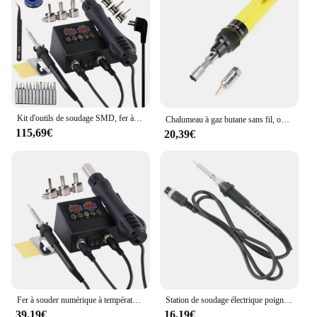
Kit d'outils de soudage SMD, fer à souder à air chaud, expédiBGA, station de soudage, odorà chaleur, dessoudage, réparation pour téléphone portable, PCB, IC, 2 en 1
Chalumeau à gaz butane sans fil, odorà souder, outil de stylo de soudage, 1300 ℃
115,69€
20,39€
Fer à souder numérique à température réglable, odorà air chaud 2 en 1, soudage SMD, dessoudage, expédi, station de soudage, outils de réparation
Station de soudage électrique poignée de fer à souder, chauffage en céramique poignée de pistolet à Air chaud, accessoires pour 8586D 8586
39,19€
16,19€