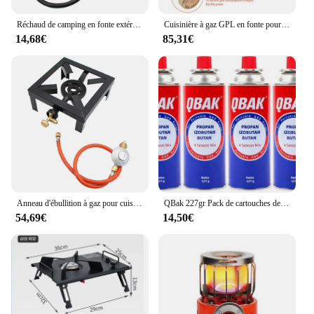
Réchaud de camping en fonte extérieur, Eva à gaz propane, soupape de réduction de pression, accessoires de cuisine, 1 PC
Cuisinière à gaz GPL en fonte pour camping en plein air, Eva à propane unique, barbecue, portable, ultra léger, famille
14,68€
85,31€
Anneau d'ébullition à gaz pour cuisinière extérieure, Eva en fonte, grand réchaud GPL, cadre en fer, réchaud de contrôle du feu portable, 8KW
QBak 227gr Pack de cartouches de gaz propane butane portable compatible avec la cuisine portable, cuisinière, torche à souder, B-250 de camping
54,69€
14,50€