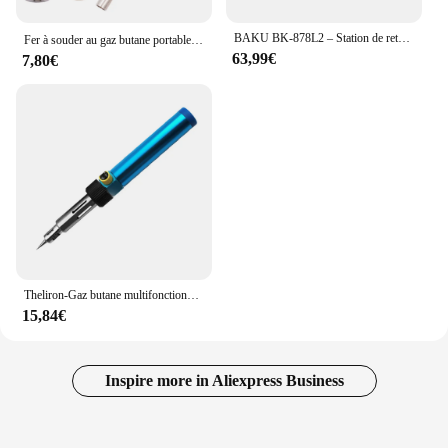
BAKU BK-878L2 – Station de retouche à Air chaud sans balais avec affichage numérique LED SMD, fer à souder et pistolet thermique pour la réparation de téléphones portables
Fer à souder au gaz butane portable sans fil, odorà souder, stylo de soudage, Eva réglable 1300 ℃, mini outils de pointe de soudeur au butane
63,99€
7,80€
Theliron-Gaz butane multifonctionnel, portable, sans fil, température réglable: 210 ~ 450 °C
15,84€
Inspire more in Aliexpress Business