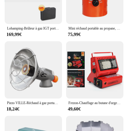
Lohamping-Brûleur à gaz IGT portable, réchaud de camping haute puissance, poêle à frire, four à propane et au butane, table de four à gaz pliante plate
Mini réchaud portable au propane, chauffage de tente, camping en plein air, randonnée, pêche sur glace, survie, équipement d'urgence
169,99€
75,99€
Piezo VILLE-Réchaud à gaz portable extérieur, réglable, durable, antirouille, poêle avec sac pour long gaz précieux, 1000W
Frezon-Chauffage au butane d'urgence pour camping en plein air, double source de chaleur cohérente, outils de survie, peut être utilisé pour les montres ou les tentes
18,24€
49,60€