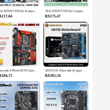
MACHINIST-X99 Kit de placa-mãe, Intel Xeon E5 2650 V4 LGA 2011-3 conjunto de processadores, DDR4, 8GB x 2pcs, NVME M2, branco X99 PR9-H
MACHINIST-X99 Kit Conjunto de Placa Mãe, Intel PR9-H, Xeon E5, 2650, CPU V4, DDR4, 1x16GB, Memória RAM 2133MHz, NVME, M.2 SATA
$217,04
R$175,47
Placa-mãe ASRock-B150 Gaming K4, LGA 1151, DDR4, USB 3.1, ATX para Core i5-7400 Cpu
MOUGOL-Placa-mãe de jogos para PC Desktop, H61M, M.2 NVME, PCIEx16, DVI, suporta RAM DDR3 de dois canais, Intel Core 2, CPU Gen, LGA1155
$284,75
R$382,34