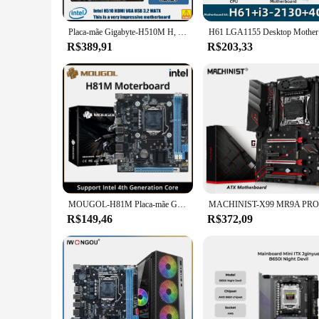
Placa-mãe Gigabyte-H510M H, usada para Intel H510, LGA 1200, suporta 2 x DDR4, MAX Up, 64GB, USB 3.2, Micro ATX, 11ª, 10ª geração CPU
H61 LGA115
R$389,91
R$203,33
MOUGOL-H81M Placa-mãe Gaming, Dual Channel, DDR3, M.2, NVME, PCIEx16, HDMI, Interface VGA, LGA 1150, Suporta CPU Intel Core 4ª Geração
R$149,46
R$372,09