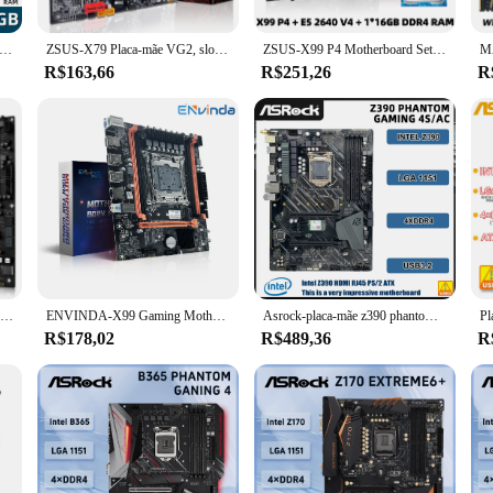
5 Desktop Motherboard, Intel Core, Dual Core, i3-2130, 3.4GHz, CPU, DDR3, Kit de Memória 4GB, Suporta M.2 SATA, VGA
ZSUS-X79 Placa-mãe VG2, slot LGA 2011, suporte a processador CPU Intel Xeon v1 v2, RAM DDR3, memória desktop, M.2, NVME, SATA 2.0
ZSUS-X99 P4 Motherboard Set Kit, Intel LGA2011-3, Xeon E5 2640 V4 CPU, DDR4, 16GB, 1x16GB, Memória RAM 2133MHz, NVME M.2 SATA
R$163,66
R$251,26
R
MACHINIST-X99 MR9A PRO MAX Motherboard Suporte LGA 2011-3, Processador CPU Intel Xeon E5 V3 e V4, Memória RAM DDR4, NVME, USB 3.0
ENVINDA-X99 Gaming Motherboard, M.2 NVME, Dual Channel, Memória DDR4, Suporte Xeon E5, V3, V4, Processador CPU LGA 2011-3
Asrock-placa-mãe z390 phantom gaming 4S/ac intel z390, 4x ddr4, 128gb, usb 3.2 m. 2 para 9 ° e 8 ° gen, intel core cpu, 1151
R$178,02
R$489,36
R