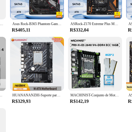
5 Placa-Mãe, Suporta AMD Ryzen Série 7000, Processador CPU, DDR5, Memória Dual Channel, RAM ITX B650i, Night Devil
Asus Rock-B365 Phantom Gaming 4 Placa-mãe, LGA 1151, DDR4, Suporte 64GB, i5-9400F, i3-9300T, i7-8700, CPU, ATX, PCI-E 3.0
ASRock-Z170 Extreme Plus Motherboard, Intel Z170, LGA 1151, DDR4, 64GB, ATX, suporta 7ª e 6ª geração, Intel Core i5-6500, i3-7100, G4400 Cpu
R$405,11
R$332,04
R
rte i9-10900K, i7-10700, i5 10400, i3-10300, CPU, LGA1200, DDR4, 4400MHz, M.2, NVME, PCIe 3.0
HUANANANZHI-Suporte para placa-mãe, H610M K, MATX, DDR4, 12, 13, 14 Gen, H610, Intel, LGA 1700, CPU, 12100F, 12400F, 12490F, 12600F, 12700F, 13600F
MACHINIST-Conjunto de Motherboard, X99, PR9-H, LGA 2011-3 Kit, Xeon E5, 2640, Processador V4, CPU, 16GB = 2x8GB, Memória DDR4 ECC, RAM, NVME, M.2 SATA
R$329,93
R$142,19
R