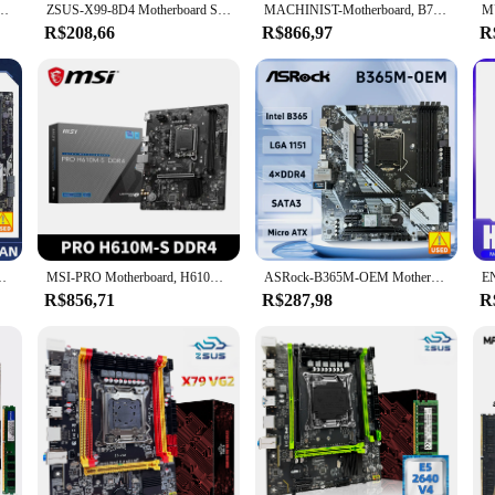
Xeon E5 2680 V4, DDR4, 8 GB x 2, 2133MHz, Dual Channel, ECC, RAM, M.2, NVME, Desktop, PC
ZSUS-X99-8D4 Motherboard Set Kit, Intel LGA2011-3, Xeon E5 2650 V4 CPU, DDR4, 16GB, 1x16GB, Memória RAM 2133MHz, NVME M.2 SATA
MACHINIST-Motherboard, B760, GT4, DDR4, LGA 1700, apoio Intel Core i3, i5, i7, i9, 12o, 13o, processador central, memória do canal duplo
R$208,66
R$866,97
R
Suporte i3-6300, i5-6500, i5-7400, i7-6700K, G4500, Cpu, M.2, ATX
MSI-PRO Motherboard, H610M-S DDR4, Suporte LGA 1700, i9-12900K, i7-12700K, i5-12600K, Chipset Intel H610, 2x DDR4, PCIe3.0, M-ATX
ASRock-B365M-OEM Motherboard, LGA 1151, Intel B365, DDR4, PCIe 3.0, USB 3.1, Micro ATX, suporta Core i5-8600 Core i7-9700F Cpu
R$856,71
R$287,98
R