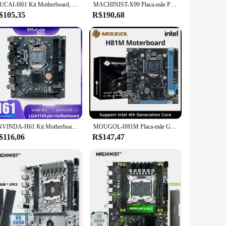
MUCAI-H61 Kit Motherboard, LGA 1155, Compatível com CPU Intel Core, 2ª e 3ª Gerações, Suporta M.2 NVME SDD
MACHINIST-X99 Placa-mãe PR9, suporte LGA 2011-3, CPU Intel Xeon E5, V3 e V4, RAM DDR4, SATA, NVME, Slot M.2
$105,35
R$190,68
ENVINDA-H61 Kit Motherboard, Compatível com CPU Intel Core, 2ª e 3ª Gerações, Suporta M.2 NVME SDD, LGA 1155
MOUGOL-H81M Placa-mãe Gaming, Dual Channel, DDR3, M.2, NVME, PCIEx16, HDMI, Interface VGA, LGA 1150, Suporta CPU Intel Core 4ª Geração
$116,06
R$147,47