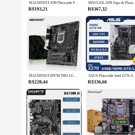
MACHINIST-X99 Placa-mãe PR9, LGA 2011-3, CPU Intel Xeon E5 V3 e V4, RAM DDR4, SATA, NVME, Slot M.2
MOUGOL-X99 Jogo de Placa-Mãe Gaming, Intel 
R$193,21
R$367,32
MACHINIST-H97M PRO LGA 1150 Motherboard, M-ATX Suporte, RAM DDR3, Intel Core I3, I5, I7, E3, CPU, SATA 3.0, USB 3.0, NVME, NGFF, M.2
ASUS-Placa-mãe Intel Z270-AR, Intel Z270, DDR4, 64GB, LGA 1151, 
R$228,44
R$336,66