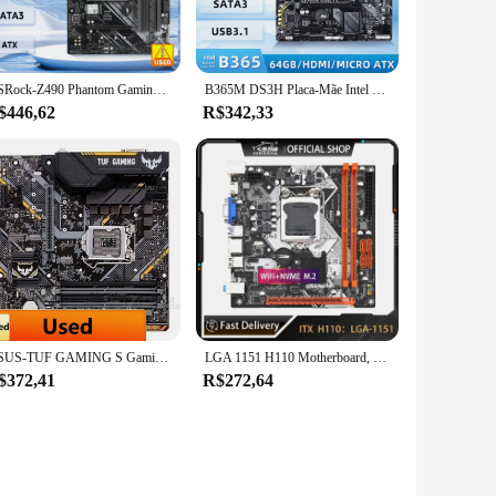
ASRock-Z490 Phantom Gaming Motherboard, LGA 1200, DDR4, 128GB, PCI-E 3.0, USB 3.2, Suporte ATX i9-10900F CPU
B365M DS3H Placa-Mãe Intel B365 Ultra Durável com GIGABYTE 8118, Gaming LAN, PCIe Gen3 x4 M.2, Suporte a Tiras LED RGB de 7 Cores
$446,62
R$342,33
ASUS-TUF GAMING S Gaming Motherboard, Intel LGA1151, DDR4 Max, 64GB, Chipset B360, Micro ATX Usado
LGA 1151 H110 Motherboard, Brother 1151, DDR4, 32GB VGA, USB 3.0, Suporta 6, 7, 8, 9ª CPU, Ventilador de 4 pinos, H311 1151
$372,41
R$272,64