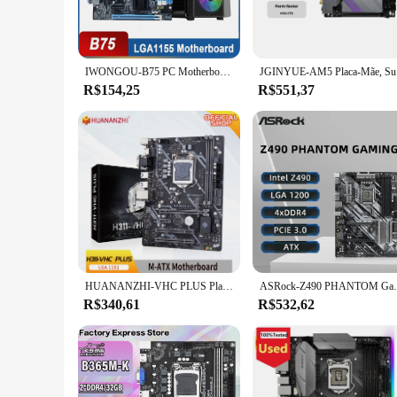
IWONGOU-B75 PC Motherboard Gaming Kit, Motherboard Set, Processador e Processador, I3, I5, I7, Placa DDR3, B75
JGINYUE-AM
R$154,25
R$551,37
HUANANZHI-VHC PLUS Placa-Mãe, Intel LGA 1151, Suporte 6, 7, 8, 9 Geração, DDR4, 2133 MHz, 2400 MHz, 2666MHz, 32GB, M.2 SATA3, USB 3.0, VGA, h311
ASRock-Z490 PHANTOM Gaming 4 Motherboard, Supo
R$340,61
R$532,62