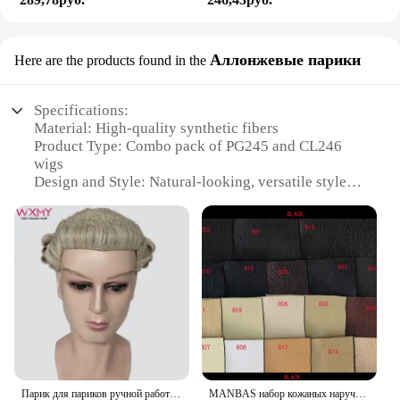
Аллонжевые парики
Here are the products found in the
Specifications:
Material: High-quality synthetic fibers
Product Type: Combo pack of PG245 and CL246
wigs
Design and Style: Natural-looking, versatile styles
Usage and Purpose: Suitable for various occasions,
including daily wear, parties, and performances
Typical Adaptive Scenario: Perfect for those
looking to enhance their hairstyle or experiment
with different looks
Shape or Size or Weight or Quantity: Each combo
pack includes two wigs, offering a variety of
options
Performance and Property: Durable, easy to style,
and maintain
Парик для париков ручной работы, 100%, парик для судей из конского волоса для официального использования в суде и костюмах
MANBAS набор кожаных наручных диванов для гостиной/muebles de sala диван из натуральной кожи
Features: