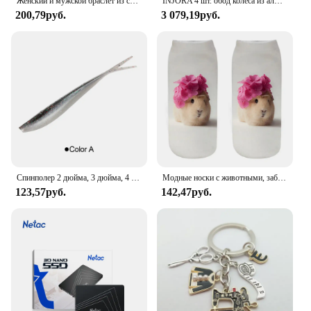
Женский и мужской браслет из серебра 925 пробы, с цепочкой 5 мм
INJORA 4 шт. обод колеса из алюминиевого сплава с ЧПУ 1,9 для 1/10 RC гусеничного автомобиля Axial SCX10 90046 AXI03007 TRX4 VS4-10 Redcat Gen8
200,79руб.
3 079,19руб.
Спинполер 2 дюйма, 3 дюйма, 4 дюйма, мягкие рыболовные приманки, джерк, гольян, Shad, мягкая приманка для плавания, сплит-хвост для окуня, форели, щуки, судака, песка
Модные носки с животными, забавные кавайные женские милые носки с 3D рисунком домашних животных для фитнеса, хомяка, много стилей, крутые прямые поставки
123,57руб.
142,47руб.