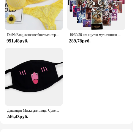
DaiNaFang женские бюстгальтеры с эффектом пуш-ап, комплект для больших бюстгальтеров, сексуальное кружевное белье, трусики, чашка BCDE, женское семейное белье, французское женское белье
10/30/50 шт крутая мультяшная игра Arcane аниме наклейки наклейки мотоцикл ноутбук багаж гитара телефон автомобиль водостойкая наклейка детская игрушка
951,48руб.
289,78руб.
Дышащая Маска для лица, Супер милое выражение, улыбка, для корейского черного Kpop, унисекс, кавайная хлопковая маска для рта, аниме
246,43руб.