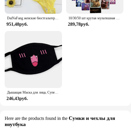
DaiNaFang женские бюстгальтеры с эффектом пуш-ап, комплект для больших бюстгальтеров, сексуальное кружевное белье, трусики, чашка BCDE, женское семейное белье, французское женское белье
10/30/50 шт крутая мультяшная игра Arcane аниме наклейки наклейки мотоцикл ноутбук багаж гитара телефон автомобиль водостойкая наклейка детская игрушка
951,48руб.
289,78руб.
Дышащая Маска для лица, Супер милое выражение, улыбка, для корейского черного Kpop, унисекс, кавайная хлопковая маска для рта, аниме
246,43руб.
Сумки и чехлы для
Here are the products found in the
ноутбука