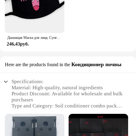
Дышащая Маска для лица, Супер милое выражение, улыбка, для корейского черного Kpop, унисекс, кавайная хлопковая маска для рта, аниме
246,43руб.
Кондиционер почвы
Here are the products found in the
Specifications:
Material: High-quality, natural ingredients
Product Discount: Available for wholesale and bulk
purchases
Type and Category: Soil conditioner combo pack
Design and Style: User-friendly, easy-to-use
packaging
Usage and Purpose: Enhances soil quality for
optimal plant growth