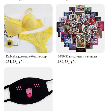
DaiNaFang женские бюстгальтеры с эффектом пуш-ап, комплект для больших бюстгальтеров, сексуальное кружевное белье, трусики, чашка BCDE, женское семейное белье, французское женское белье
10/30/50 шт крутая мультяшная игра Arcane аниме наклейки наклейки мотоцикл ноутбук багаж гитара телефон автомобиль водостойкая наклейка детская игрушка
951,48руб.
289,78руб.