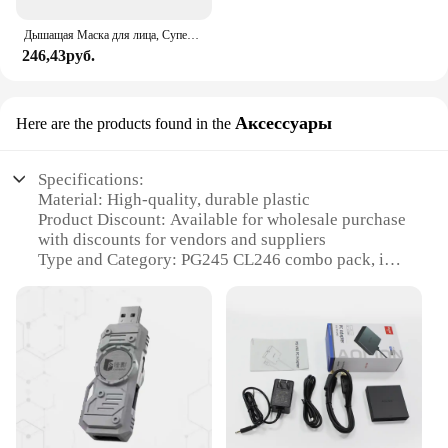
Дышащая Маска для лица, Супер милое выражение, улыбка, для корейского черного Kpop, унисекс, кавайная хлопковая маска для рта, аниме
246,43руб.
Аксессуары
Here are the products found in the
Specifications:
Material: High-quality, durable plastic
Product Discount: Available for wholesale purchase
with discounts for vendors and suppliers
Type and Category: PG245 CL246 combo pack, ink
cartridge sets
Design and Style: Sleek, modern design with easy-
to-install features
Usage and Purpose: Designed for optimal
performance in printing documents and photos
Typical Adaptive Scenario: Ideal for home, office,
or commercial printing environments
Shape or Size or Weight or Quantity: Standard size,
lightweight, and comes in a set of two cartridges