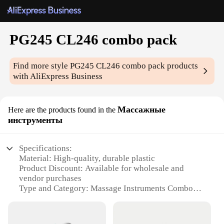
PG245 CL246 combo pack
Find more style
PG245 CL246 combo pack
products
with AliExpress Business
Массажные
Here are the products found in the
инструменты
Specifications:
Material: High-quality, durable plastic
Product Discount: Available for wholesale and
vendor purchases
Type and Category: Massage Instruments Combo
Pack
Design and Style: Ergonomic, user-friendly design
Usage and Purpose: Ideal for deep tissue and