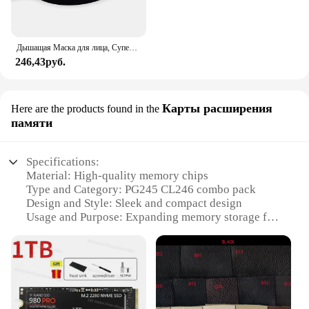
Дышащая Маска для лица, Супер милое выражение, улыбка, для корейского черного Kpop, унисекс, кавайная хлопковая маска для рта, аниме
246,43руб.
Карты расширения
Here are the products found in the
памяти
Specifications:
Material: High-quality memory chips
Type and Category: PG245 CL246 combo pack
Design and Style: Sleek and compact design
Usage and Purpose: Expanding memory storage for
devices
Performance and Property: Optimized for seamless
performance
Parts and Accessories: Includes PG245 and CL246
memory cards