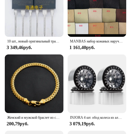
Typical Adaptive Scenario: Suitable for both indoor
and outdoor gardening
Shape or Size or Weight or Quantity: Comes in a
convenient PG245 CL246 combo pack
Features:
|Vendors|
10 шт., новый оригинальный транзистор 65R039FW HRM65R039FW TO-247 80A 650V MOSFET MOS IGBT
MANBAS набор кожаных наручных диванов для гостиной/muebles de sala диван из натуральной кожи
3 349,46руб.
1 161,40руб.
**Optimize Your Garden's Health**
The PG245 CL246 combo pack is a must-have for
gardening enthusiasts and professionals alike. This
soil conditioner set is designed to revitalize your
garden's soil, ensuring that your plants receive the
nutrients they need to thrive. The high-quality,
natural ingredients in this combo pack are
meticulously chosen to enhance soil structure,
improve drainage, and boost fertility. Whether
you're a seasoned gardener or just starting out, this
set is your go-to solution for achieving healthy,
Женский и мужской браслет из серебра 925 пробы, с цепочкой 5 мм
INJORA 4 шт. обод колеса из алюминиевого сплава с ЧПУ 1,9 для 1/10 RC гусеничного автомобиля Axial SCX10 90046 AXI03007 TRX4 VS4-10 Redcat Gen8
vibrant plants.
200,79руб.
3 079,19руб.
**Ease of Use and Bulk Savings**