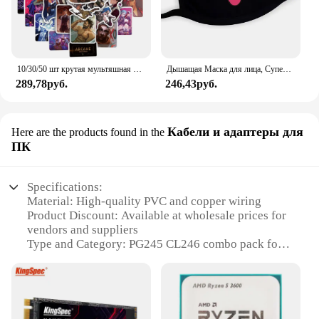
10/30/50 шт крутая мультяшная игра Arcane аниме наклейки наклейки мотоцикл ноутбук багаж гитара телефон автомобиль водостойкая наклейка детская игрушка
Дышащая Маска для лица, Супер милое выражение, улыбка, для корейского черного Kpop, унисекс, кавайная хлопковая маска для рта, аниме
289,78руб.
246,43руб.
Кабели и адаптеры для
Here are the products found in the
ПК
Specifications:
Material: High-quality PVC and copper wiring
Product Discount: Available at wholesale prices for
vendors and suppliers
Type and Category: PG245 CL246 combo pack for
PC cables and adapters
Design and Style: Sleek, durable design with a focus
on functionality
Usage and Purpose: Ideal for connecting
peripherals and power sources to your PC