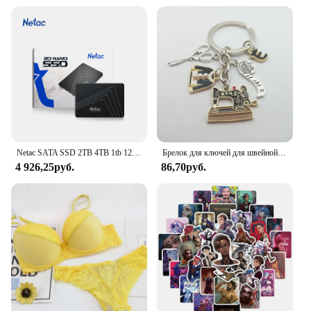
protection to their customers. The sets are available
for sale, making it an affordable option for those
seeking reliable laptop bags. The PG245 CL246
combo pack is a smart investment for anyone who
values their laptop's safety and wants to ensure it
remains in pristine condition.
Netac SATA SSD 2TB 4TB 1tb 128gb SSD 480gb 512gb 256gb HD SSD Жесткий диск Hdd Внутренний твердотельный накопитель для ноутбука
Брелок для ключей для швейной машинки, железная рулетка с измерительными ножницами, цепочка для ключей для платья, хороший подарок для женщин, ювелирные изделия ручной работы
4 926,25руб.
86,70руб.