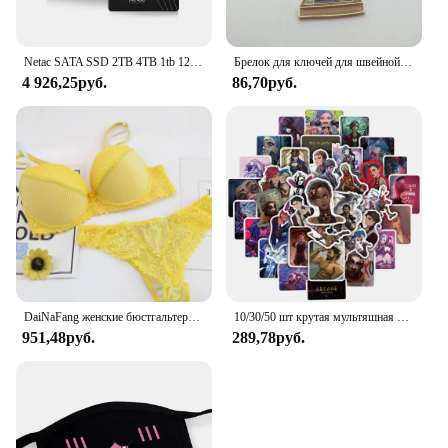
Netac SATA SSD 2TB 4TB 1tb 128gb SSD 480gb 512gb 256gb HD SSD Жесткий диск Hdd Внутренний твердотельный накопитель для ноутбука
Брелок для ключей для швейной машинки, железная рулетка с измерительными ножницами, цепочка для ключей для платья, хороший подарок для женщин, ювелирные изделия ручной работы
4 926,25руб.
86,70руб.
DaiNaFang женские бюстгальтеры с эффектом пуш-ап, комплект для больших бюстгальтеров, сексуальное кружевное белье, трусики, чашка BCDE, женское семейное белье, французское женское белье
10/30/50 шт крутая мультяшная игра Arcane аниме наклейки наклейки мотоцикл ноутбук багаж гитара телефон автомобиль водостойкая наклейка детская игрушка
951,48руб.
289,78руб.