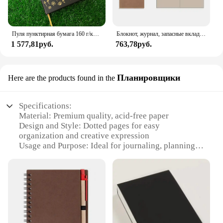
Пуля пунктирная бумага 160 г/кв. М для увеличения производительности, страсти, цели и счастья
Блокнот, журнал, запасные вкладыши, в пустой горошек, бумага, кожа, планер, дневник, 8,25X4,25 дюйма, 21 см, запись
1 577,81руб.
763,78руб.
Планировщики
Here are the products found in the
Specifications:
Material: Premium quality, acid-free paper
Design and Style: Dotted pages for easy
organization and creative expression
Usage and Purpose: Ideal for journaling, planning,
and note-taking
Performance and Property: Durable, smooth writing
surface
Shape or Size or Weight or Quantity: Available in
multiple sizes and sets
Applicable People: Suitable for individuals,
students, professionals, and creatives