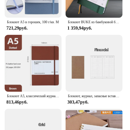
Блокнот А5 в горошек, 100 г/кв. М
Блокнот BUKE из бамбуковой бумаги, г/кв. М
721,29руб.
1 359,94руб.
Блокнот A5, классический журнал, пунктирная бумага, твердая обложка, 100 GSM, 192 страницы, планировщик, дневник Bujo, канцелярские принадлежности
Блокнот, журнал, запасные вставки, пустая точка, точечная бумага для кожи, планер, дневник
813,46руб.
303,47руб.