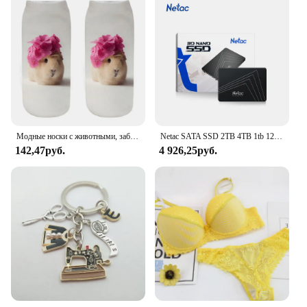
Модные носки с животными, забавные кавайные женские милые носки с 3D рисунком домашних животных для фитнеса, хомяка, много стилей, крутые прямые поставки
Netac SATA SSD 2TB 4TB 1tb 128gb SSD 480gb 512gb 256gb HD SSD Жесткий диск Hdd Внутренний твердотельный накопитель для ноутбука
142,47руб.
4 926,25руб.