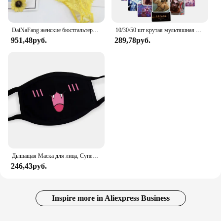
DaiNaFang женские бюстгальтеры с эффектом пуш-ап, комплект для больших бюстгальтеров, сексуальное кружевное белье, трусики, чашка BCDE, женское семейное белье, французское женское белье
10/30/50 шт крутая мультяшная игра Arcane аниме наклейки наклейки мотоцикл ноутбук багаж гитара телефон автомобиль водостойкая наклейка детская игрушка
951,48руб.
289,78руб.
Дышащая Маска для лица, Супер милое выражение, улыбка, для корейского черного Kpop, унисекс, кавайная хлопковая маска для рта, аниме
246,43руб.
Inspire more in Aliexpress Business