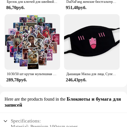
Брелок для ключей для швейной машинки, железная рулетка с измерительными ножницами, цепочка для ключей для платья, хороший подарок для женщин, ювелирные изделия ручной работы
DaiNaFang женские бюстгальтеры с эффектом пуш-ап, комплект для больших бюстгальтеров, сексуальное кружевное белье, трусики, чашка BCDE, женское семейное белье, французское женское белье
86,70руб.
951,48руб.
10/30/50 шт крутая мультяшная игра Arcane аниме наклейки наклейки мотоцикл ноутбук багаж гитара телефон автомобиль водостойкая наклейка детская игрушка
Дышащая Маска для лица, Супер милое выражение, улыбка, для корейского черного Kpop, унисекс, кавайная хлопковая маска для рта, аниме
289,78руб.
246,43руб.
Блокноты и бумага для
Here are the products found in the
записей
Specifications:
Material: Premium 100gsm paper