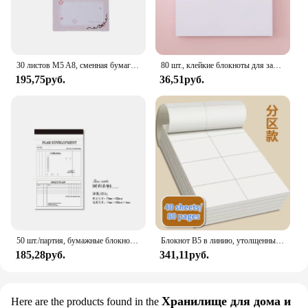
30 листов M5 A8, сменная бумага для блокнота с отрывными листами, указатель рыбы и бабочки, внутренние карты страниц, внутренний сменный переплет, бумажные страницы
80 шт., клейкие блокноты для заметок, из крафт-бумаги
195,75руб.
36,51руб.
50 шт./партия, бумажные блокноты для записей
Блокнот B5 в линию, утолщенный блокнот для математики, Канцтовары, принадлежности для школы и офиса
185,28руб.
341,11руб.
Хранилище для дома и
Here are the products found in the