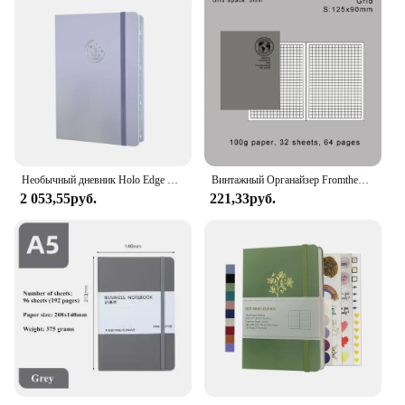
Необычный дневник Holo Edge Moon пастельных цветов A5 160 г/кв. М, белый бумажный дневник, журнал, блокнот с точкой 160 г/кв. М
Винтажный Органайзер Fromthenon, сменная наполнительная бумага для блокнота Мидори, дневника, паспорта, крафт-бумаги в точку, ежедневно
2 053,55руб.
221,33руб.