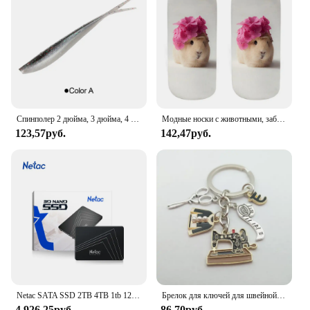
Спинполер 2 дюйма, 3 дюйма, 4 дюйма, мягкие рыболовные приманки, джерк, гольян, Shad, мягкая приманка для плавания, сплит-хвост для окуня, форели, щуки, судака, песка
Модные носки с животными, забавные кавайные женские милые носки с 3D рисунком домашних животных для фитнеса, хомяка, много стилей, крутые прямые поставки
123,57руб.
142,47руб.
Netac SATA SSD 2TB 4TB 1tb 128gb SSD 480gb 512gb 256gb HD SSD Жесткий диск Hdd Внутренний твердотельный накопитель для ноутбука
Брелок для ключей для швейной машинки, железная рулетка с измерительными ножницами, цепочка для ключей для платья, хороший подарок для женщин, ювелирные изделия ручной работы
4 926,25руб.
86,70руб.