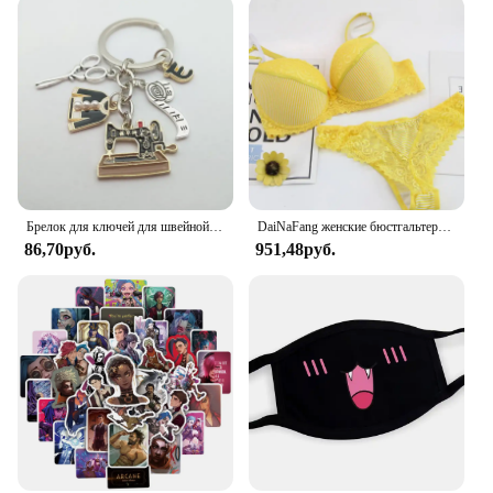
Брелок для ключей для швейной машинки, железная рулетка с измерительными ножницами, цепочка для ключей для платья, хороший подарок для женщин, ювелирные изделия ручной работы
DaiNaFang женские бюстгальтеры с эффектом пуш-ап, комплект для больших бюстгальтеров, сексуальное кружевное белье, трусики, чашка BCDE, женское семейное белье, французское женское белье
86,70руб.
951,48руб.