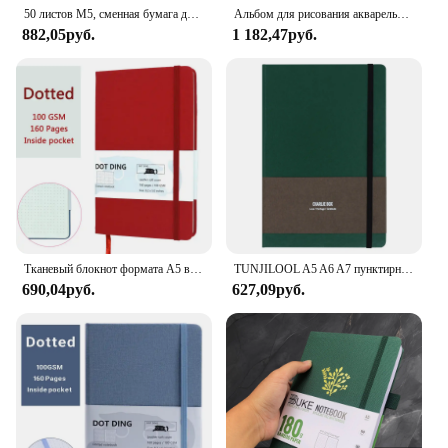
50 листов M5, сменная бумага для блокнота, внутренняя страница, журнал, еженедельный ежемесячный альбом для рисования, аксессуары, дневник, офисные принадлежности
Альбом для рисования акварелью из бамбуковой бумаги, 160 г/кв. М
882,05руб.
1 182,47руб.
Тканевый блокнот формата А5 в твердом переплете, 100 GSM бумажный планировщик, дневник, блокнот, журнал для студентов, канцелярские принадлежности, офисные школьные принадлежности
TUNJILOOL A5 A6 A7 пунктирные тетради 80 GSM 192 страницы бежевая бумага пустой клетчатый блокнот офисные школьные принадлежности канцелярские принадлежности
690,04руб.
627,09руб.