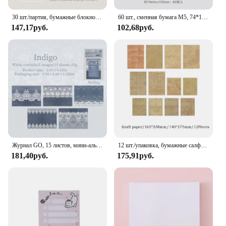
30 шт./партия, бумажные блокноты для записей
60 шт., сменная бумага M5, 74*105 мм, бумага M5, сменная бумага M5, сменная бумага с подкладкой M5, карманные папки M5, сменная бумага
147,17руб.
102,68руб.
Журнал GO, 15 листов, мини-альбом для вырезок, ретро, креативный материал, бумага, кружевная внутренняя страница, материал, мини-блокнот, блокноты для заметок
12 шт./упаковка, бумажные салфетки большого размера
181,40руб.
175,91руб.