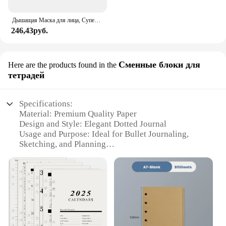
Дышащая Маска для лица, Супер милое выражение, улыбка, для корейского черного Kpop, унисекс, кавайная хлопковая маска для рта, аниме
246,43руб.
Сменные блоки для
Here are the products found in the
тетрадей
Specifications:
Material: Premium Quality Paper
Design and Style: Elegant Dotted Journal
Usage and Purpose: Ideal for Bullet Journaling,
Sketching, and Planning
Performance and Property: Smooth Writing
Experience
Shape and Size: Compact and Portable
Quantity: Available in Sets
Features:
**Elegant Design and Versatile Use**
The PAPERAGE Dotted Journal is a testament to