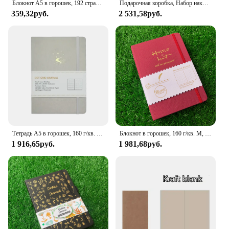
Блокнот А5 в горошек, 192 страниц, с кожаной обложкой, бумага цвета слоновой кости, 100 г/кв. М, ежедневник ручной работы
Подарочная коробка, Набор наклеек для журнала без фиксации A5 160 г/кв. М, яркая белая бумага в горошек, блокнот, планер
359,32руб.
2 531,58руб.
Тетрадь А5 в горошек, 160 г/кв. М, толстая белая бамбуковая бумага, 160 г/кв. М
Блокнот в горошек, 160 г/кв. М, страниц, 5 мм
1 916,65руб.
1 981,68руб.