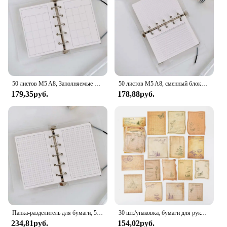
family, or colleagues. The PAPERAGE Dotted
Journal is a testament to the fusion of form and
function, making it a valuable addition to any
collection of writing instruments and stationery.
50 листов M5 A8, Заполняемые листы для блокнота, Внутренние листы
50 листов M5 A8, сменный блокнот с отрывными листами, бумажная линия, индексная сетка, внутренние карты страниц, внутренний сменный переплет, бумажные страницы с 5 отверстиями
179,35руб.
178,88руб.
Папка-разделитель для бумаги, 50 листов, A7
30 шт./упаковка, бумаги для рукоделия в винтажном стиле
234,81руб.
154,02руб.