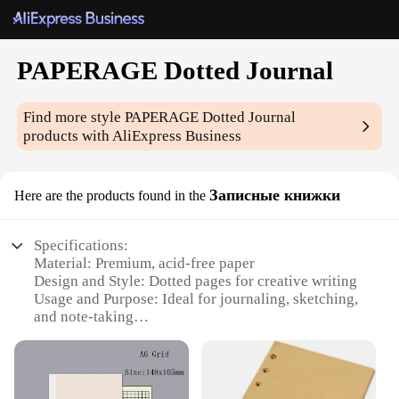
PAPERAGE Dotted Journal
Find more style
PAPERAGE Dotted Journal
products with AliExpress Business
Записные книжки
Here are the products found in the
Specifications:
Material: Premium, acid-free paper
Design and Style: Dotted pages for creative writing
Usage and Purpose: Ideal for journaling, sketching,
and note-taking
Type and Category: Hardcover notebook
Shape or Size or Weight or Quantity: Available in
multiple sizes, including A5 and A6
Performance and Property: Durable, flexible cover