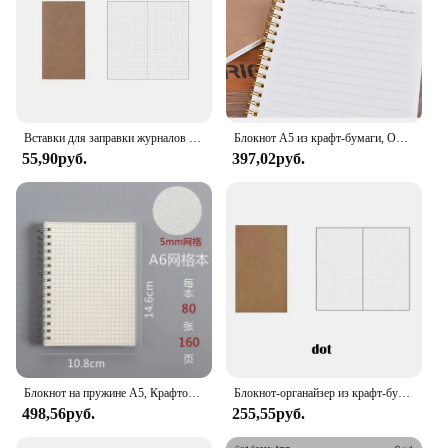
Вставки для заправки журналов для ноутбуков, пустая точечная бумага для кожаных дорожных журналов, дневник-планировщик 8,25 х 4,25 дюйма (21 см х 11 см)
Блокнот А5 из крафт-бумаги, Обложка для ежедневного блокнота, 50 листов, спиральная катушка, в клетку, без рисунка, внутренняя страница
55,90руб.
397,02руб.
Блокнот на пружине А5, Крафтовая бумага, для рисования, школьников, планета
Блокнот-органайзер из крафт-бумаги, 1 шт.
498,56руб.
255,55руб.