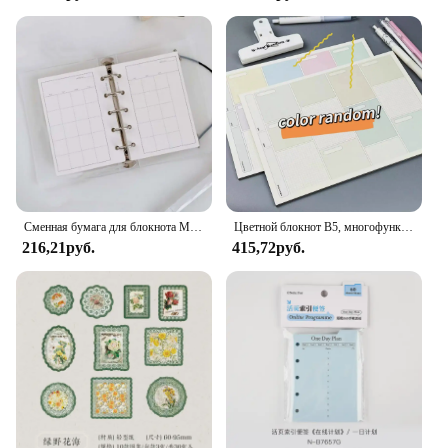
Сменная бумага для блокнота M5 A8, 50 листов, незакрепленной бумаги с 5 отверстиями, индекс страницы внутри страницы, внутренние сменные бумажные страницы, чистые канцелярские принадлежности
Цветной блокнот B5, многофункциональные тетради, 2024, отрывной блокнот, планировщик, обучающая бумага, школьные канцелярские принадлежности, 30 листов
216,21руб.
415,72руб.