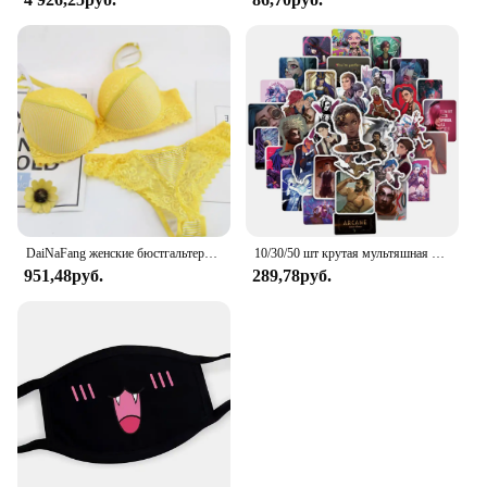
DaiNaFang женские бюстгальтеры с эффектом пуш-ап, комплект для больших бюстгальтеров, сексуальное кружевное белье, трусики, чашка BCDE, женское семейное белье, французское женское белье
10/30/50 шт крутая мультяшная игра Arcane аниме наклейки наклейки мотоцикл ноутбук багаж гитара телефон автомобиль водостойкая наклейка детская игрушка
951,48руб.
289,78руб.