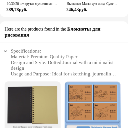
10/30/50 шт крутая мультяшная игра Arcane аниме наклейки наклейки мотоцикл ноутбук багаж гитара телефон автомобиль водостойкая наклейка детская игрушка
Дышащая Маска для лица, Супер милое выражение, улыбка, для корейского черного Kpop, унисекс, кавайная хлопковая маска для рта, аниме
289,78руб.
246,43руб.
Блокноты для
Here are the products found in the
рисования
Specifications:
Material: Premium Quality Paper
Design and Style: Dotted Journal with a minimalist
design
Usage and Purpose: Ideal for sketching, journaling,
and creative note-taking
Shape or Size: Available in multiple sizes to suit
your needs
Performance and Property: Smooth writing surface
and lightweight for easy handling
Parts and Accessories: Comes with a sturdy cover
and bookmark
Features: