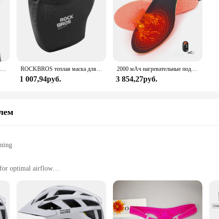
Складная портативная туристическая Лопата для инженерного транспорта
ROCKBROS теплая маска для лица ветрозащитный флисовый спортивный шарф для езды на велосипеде
2000 мАч нагревательные подушечки для обуви, беспроводные теплые носки, коврик для носков, USB-зарядка, температура, стельки для обуви, коврик для кемпинга, пешего туризма
1 007,94руб.
3 854,27руб.
лем
ining
for optimal airflow
etitive cycling
ble straps for a secure fit