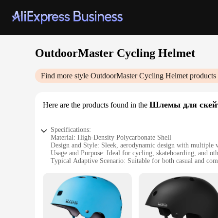
OutdoorMaster Cycling Helmet
Find more style
OutdoorMaster Cycling Helmet
products 
Шлемы для скей
Here are the products found in the
Specifications:
Material: High-Density Polycarbonate Shell
Design and Style: Sleek, aerodynamic design with multiple v
Usage and Purpose: Ideal for cycling, skateboarding, and oth
Typical Adaptive Scenario: Suitable for both casual and comp
Shape or Size or Weight or Quantity: Lightweight, adjustable
Performance and Property: Meets safety standards with EPS 
Features:
**Safety and Comfort Combined**
The OutdoorMaster Cycling Helmet is not just a piece of gear;
EPS foam lining provides excellent shock absorption. The aer