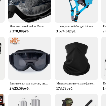
s of the most demanding activities. Coupled with an EPS foam lining, it provide
gn reduces wind resistance, allowing you to focus on your performance withou
arving up the slopes on your skis, the OutdoorMaster Cycling Helmet is your tr
straps ensure a snug, customizable fit for all head sizes. The helmet's multiple
 various weather conditions, making it an indispensable piece of gear for any out
utdoorMaster MIPS, шлем для сноуборда для мужчин, женщин и молодежи, зимний шлем с 8 регулируемыми вентиляционными отверстиями, корпусом ПК и пеной EPS
Лыжные очки OutdoorMaster OTG — очки для лыж/снеуборда для мужчин, женщин и молодежи — 100% защита от ультрафиолета
Шлем для скейтборда OutdoorMaster, велосипедный шлем, два съемных вкладыша, вентиляция, разные виды спорта
2 378,80руб.
3 574,34руб.
7
n excellent addition to any vendor's or supplier's inventory. Its durability an
it a convenient option for retailers looking to expand their offerings. With its 
t safety standards. Whether you're a retailer, a wholesaler, or a supplier, the
s.
едобуты с 8 зубьями для активного отдыха, зимней рыбалки и прогулок по снегу, альпинизма, кемпинга
Зимние очки для мужчин, лыжные очки, двухслойные противотуманные ветрозащитные очки для альпинизма на открытом воздухе, UV400, зимние солнцезащитные очки
Модные зимние теплые флисовые гетры для кемпинга, лыжный шарф-труба, сноубордический шарф для мужчин и женщин, велосипедный морозостойкий воротник на открытом воздухе
2 625,59руб.
173,73руб.
1