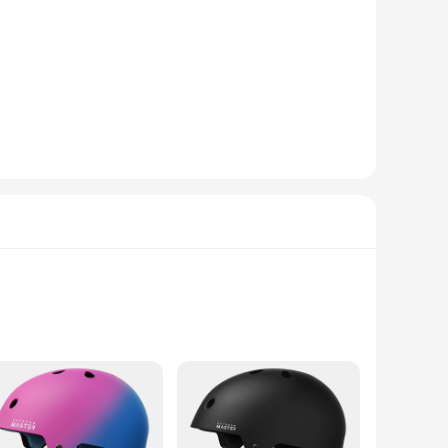
e shell is designed to absorb impacts, while the EPS foam
ists and those seeking a lightweight, streamlined design. The
ivities. Its adjustable fit accommodates a wide range of head
ees that it meets stringent safety standards. This helmet is
ing to stock a reliable product. Its sleek design and user-
ensure that it is suitable for a broad audience, making it an
nthusiasts and outdoor sports lovers alike.
 enthusiast in mind, this helmet boasts a high-density