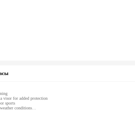
асы
ining
a visor for added protection
or sports
 weather conditions
e fit with a weight of approximately 300g
certification