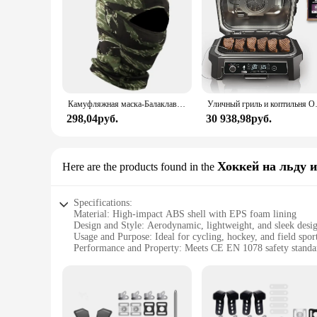
Камуфляжная маска-Балаклава на шлем, маска на все лицо для езды на велосипеде, занятий спортом на открытом воздухе, охоты, пешего туризма, лыжного спорта, мотоцикла
Уличный гриль и коптильня OG850 Wood
298,04руб.
30 938,98руб.
Хоккей на льду и
Here are the products found in the
Specifications:
Material: High-impact ABS shell with EPS foam lining
Design and Style: Aerodynamic, lightweight, and sleek desi
Usage and Purpose: Ideal for cycling, hockey, and field spor
Performance and Property: Meets CE EN 1078 safety standa
Parts and Accessories: Comes with a removable visor for sun
Size and Fit: Adjustable head circumference from 54-62 cm
Features:
**Unmatched Safety and Comfort**
The OutdoorMaster Cycling Helmet is not just any helmet; it