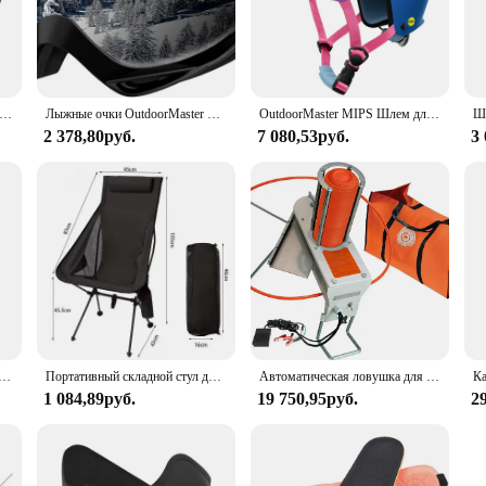
ing intense rides.
ity. Whether you're skateboarding, rollerblading, or engaging in any other outdo
gn and adjustable fit make it comfortable for extended periods, while the stylis
ersonal use and for wholesale or vendor supply.
я скейтборда OutdoorMaster MIPS, два съемных вкладыша, вентиляция, разные виды спорта
Лыжные очки OutdoorMaster OTG — очки для лыж/снеуборда для мужчин, женщин и молодежи — 100% защита от ультрафиолета
OutdoorMaster MIPS Шлем для скейтборда Два съемных вкладыша Вентиляция Мультиспортивный скутер Роликовые коньки Роликовые коньки
2 378,80руб.
7 080,53руб.
3
t's a commitment to safety and style. With its sleek design and practical featur
ply options make it an accessible choice for retailers, while its sets for sale o
f or for your customers, the OutdoorMaster Cycling Helmet is the perfect choice
ые гетры для кемпинга, лыжный шарф-труба, сноубордический шарф для мужчин и женщин, велосипедный морозостойкий воротник на открытом воздухе
Портативный складной стул для кемпинга на открытом воздухе, расширенный ультралегкий дышащий стул из алюминиевого сплава для отдыха, пляжа, кемпинга, рыбалки
Автоматическая ловушка для шпагателей, белая, 8,6x11x22,2 дюйма
1 084,89руб.
19 750,95руб.
2