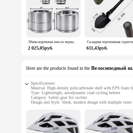
Мини-кореневая яма из нержавеющей стали 5,5 дюйма для стола, небольшая настольная костра для костра Smores, уличная костра, столешница с сумкой для переноски
2 025,05руб.
611,43руб.
Велосипедный ш
Here are the products found in the
Specifications:
Material: High-density polycarbonate shell with EPS foam l
Type: Lightweight, aerodynamic road cycling helmet
Category: Safety gear for cyclists
Design and Style: Sleek, modern design with multiple vents 
Usage and Purpose: Designed for both recreational and comp
Performance and Property: Meets safety standards with adjusta
Features:
|Vendors|