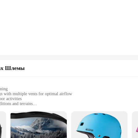
nd's commitment to safety and comfort. The helmet's high-density polycarbonat
mic shape reduces air resistance, making it an ideal choice for competitive cycl
 ensuring you stay focused on your ride.
ails, this helmet is engineered to withstand the demands of various outdoor act
he helmet's durability is further enhanced by its CE certification, which guarant
ur outdoor adventures.
 of safety equipment but also a practical choice for vendors and suppliers look
ooking for quality and value. The helmet's lightweight nature and adjustable fit 
bility for wholesale and sale, this helmet is ready to serve the needs of cycling e
ах Шлемы
ining
n with multiple vents for optimal airflow
or activities
itions and terrains
e a comfortable fit for a wide range of head sizes
N 1078 certification
ctive gear; it's a statement of safety and style. Designed with the avid outdoor