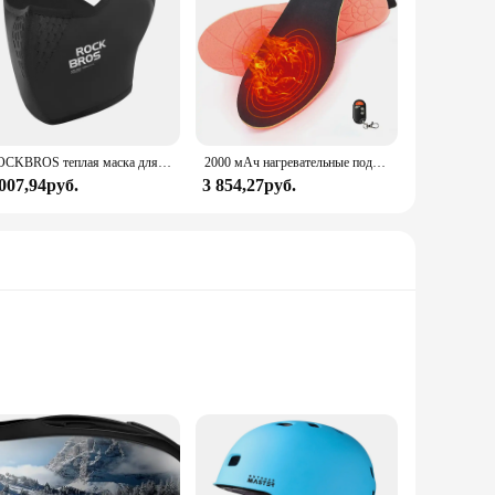
ROCKBROS теплая маска для лица ветрозащитный флисовый спортивный шарф для езды на велосипеде
2000 мАч нагревательные подушечки для обуви, беспроводные теплые носки, коврик для носков, USB-зарядка, температура, стельки для обуви, коврик для кемпинга, пешего туризма
 007,94руб.
3 854,27руб.
ly designed with a high-impact ABS shell and EPS foam