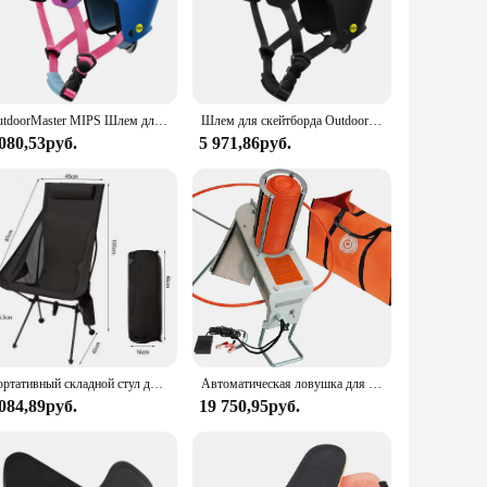
s exceptional impact absorption, ensuring your head is
t the hindrance of drag.
usted companion. Its sleek, lightweight construction makes it
 vents work in tandem to keep you cool and comfortable, even
door adventure.
OutdoorMaster MIPS Шлем для скейтборда Два съемных вкладыша Вентиляция Мультиспортивный скутер Роликовые коньки Роликовые коньки
Шлем для скейтборда OutdoorMaster MIPS, два съемных вкладыша, вентиляция, разные виды спорта
 080,53руб.
5 971,86руб.
d safety features make it a sought-after item for outdoor
CE EN 1078 certification, you can rest assured that you're
 OutdoorMaster Cycling Helmet is the perfect choice for those
Портативный складной стул для кемпинга на открытом воздухе, расширенный ультралегкий дышащий стул из алюминиевого сплава для отдыха, пляжа, кемпинга, рыбалки
Автоматическая ловушка для шпагателей, белая, 8,6x11x22,2 дюйма
 084,89руб.
19 750,95руб.