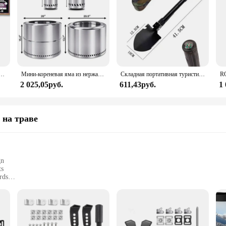
fire Pro XL со встроенным термометром, мастер-гриль 4 в 1, коптильня для барбекю, уличная воздушная фритюрница,
Мини-кореневая яма из нержавеющей стали 5,5 дюйма для стола, небольшая настольная костра для костра Smores, уличная костра, столешница с сумкой для переноски
Складная портативная туристическая Лопата для инженерного транспорта
2 025,05руб.
611,43руб.
1
 на траве
gn
ts
rds
 protection
's a testament to safety and comfort. The helmet's construction is meticulous