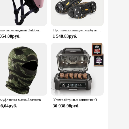
or activity that requires head protection, the OutdoorMaster
h design ensures you stand out in any crowd. Its durability
Шлем велосипедный OutdoorMaster для молодежи и детей, регулируемый, для скейтборда, со съемными вкладышами, для баланса велосипеда
Противоскользящие ледобуты с 8 зубьями для активного отдыха, зимней рыбалки и прогулок по снегу, альпинизма, кемпинга
 054,08руб.
1 548,83руб.
es, it's a helmet that can be used by riders of all levels,
ffer a complete package for riders looking to upgrade their
 for anyone seeking a balance of safety, comfort, and style.
Камуфляжная маска-Балаклава на шлем, маска на все лицо для езды на велосипеде, занятий спортом на открытом воздухе, охоты, пешего туризма, лыжного спорта, мотоцикла
Уличный гриль и коптильня OG850 Woodfire Pro XL со встроенным термометром, мастер-гриль 4 в 1, коптильня для барбекю, уличная воздушная фритюрница,
98,04руб.
30 938,98руб.