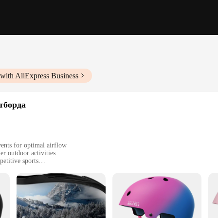
with AliExpress Business
тборда
ents for optimal airflow
er outdoor activities
etitive sports
 fit with a comfortable interior padding
foam lining for shock absorption
 it's a statement of safety and style. The helmet's high-density polycarbonate s
odynamic design reduces wind resistance, making it an ideal choice for both ca