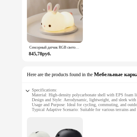
Сенсорный датчик RGB светодиодный ночник с кроликом, 16 цветов, USB перезаряжаемая силиконовая лампа в виде кролика для детей, детские игрушки, подарок на фестиваль
845,78руб.
Мебельные карк
Here are the products found in the
Specifications:
Material: High-density polycarbonate shell with EPS foam l
Design and Style: Aerodynamic, lightweight, and sleek with 
Usage and Purpose: Ideal for cycling, commuting, and outdo
Typical Adaptive Scenario: Suitable for various terrains and
Shape or Size or Weight or Quantity: Comfortable, adjustabl
Performance and Property: Meets safety standards with a CE 
Features:
**Optimized Safety and Comfort**