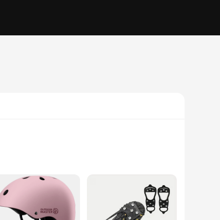
hell ensures robust protection against impacts, while the
sual and competitive cyclists. The helmet's multiple vents