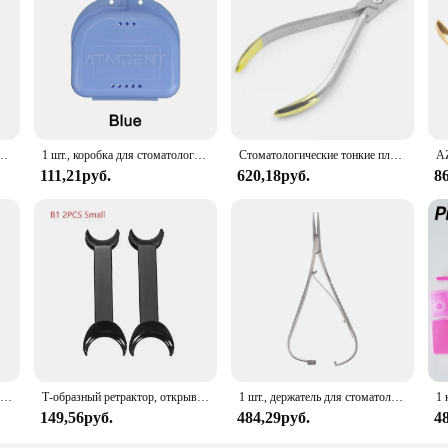
 who needs to keep their orthodontic appliances safe and organized. Designed wi
ays in the right place. The secure locking mechanism keeps your items safe from
anizer is the perfect companion for your orthodontic needs.
 tool that adapts to your lifestyle. Its compact size and lightweight design make 
 making it a hygienic choice for storing your retainers. It's an essential access
равнивания искусственных предметов для гигиены полости рта
1 шт., коробка для стоматологических протезов
Стоматологические тонкие плоскогубцы для резки проволоки, стоматологические щипцы, резак для проволоки из нержавеющей стали, Ортодонтические инструменты
111,21руб.
620,18руб.
8
 built to last. Its durable construction ensures that your retainers are protected
 a product; it's a reliable partner in your orthodontic journey. It's a testamen
e market.
Т-образный ретрактор, открывалка для рта, двойная головка, 2 шт., ортодонтический открывалка для зубов, стоматологические инструменты, маленькая, большая лаборатория
Т-образный ретрактор, открывалка для рта, двойная головка, 2 шт., ортодонтический открывалка для зубов, стоматологические инструменты, маленькая, большая лаборатория
1 шт., держатель для стоматологических игл
149,56руб.
484,29руб.
4