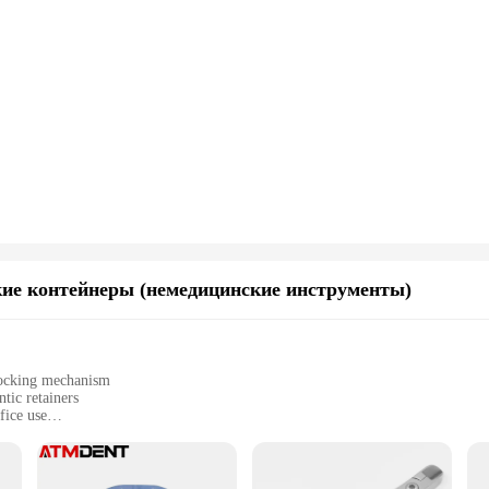
ие контейнеры (немедицинские инструменты)
 locking mechanism
tic retainers
fice use
t, fits in pockets or bags
ean