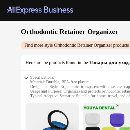
Orthodontic Retainer Organizer
Find more style
Orthodontic Retainer Organizer
products 
Товары для уход
Here are the products found in the
Specifications:
Material: Durable, BPA-free plastic
Design and Style: Ergonomic, transparent with a secure snap
Usage and Purpose: Organizes and protects orthodontic retai
Typical Adaptive Scenario: Suitable for home, travel, and of
Shape or Size or Weight or Quantity: Compact, lightweight, 
Performance and Property: Hygienic, odor-resistant, and eas
Features:
**Optimal Organization for Orthodontic Care**
The Orthodontic Retainer Organizer is a must-have for anyone w
ensures your retainers are always clean, dry, and ready for u