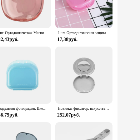
rage container; it's a hygienic solution that keeps your
chemicals, while the odor-resistant material keeps your case
ho need to transport their retainers frequently.
1 шт. Ортодонтическая Магнитная зубная невидимая скоба, коробка для защиты рта, устройство для выравнивания, органайзер для гигиены полости рта
1 шт. Ортодонтическая защита для рта, искусственная Защита зубов, розетка с отверстиями для вентиляции, коробка для зубных протезов, держатель фиксатора с защелкой
82,43руб.
17,38руб.
The wholesale and vendor options make it an excellent choice
nd functionality make it a valuable addition to any orthodontic
Поддельная фотография, Внешняя защита для полости рта, пластиковая коробка, органайзер для средств гигиены полости рта
Новинка, фиксатор, искусственная кожа, зеркальные Ортодонтические невидимые скобы, Защита рта, выравниватель, фотоконтейнер, уход за полостью рта
86,75руб.
252,07руб.