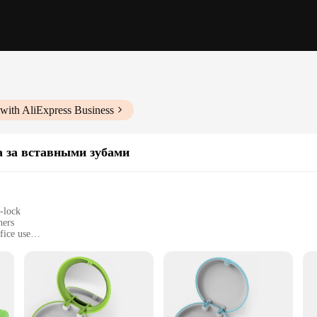
with AliExpress Business
а за вставными зубами
-lock
ners
fice use
and designed to hold multiple retainers
y to clean
ho needs to keep their orthodontic retainers in pristine condition. This innovat
se. The transparent design allows for quick identification of the retainer, whil