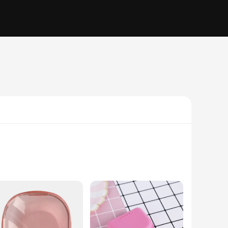
ive storage solution is not just a container; it's a tool that
e the secure snap-lock mechanism keeps them safely in place.