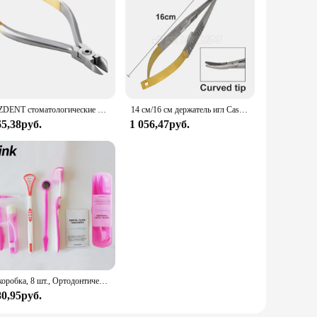
th a transparent case, it allows you to easily identify the
 dust and moisture, preserving their integrity and hygiene.
it easy to carry in your pocket or bag, ensuring your retainers
ory for orthodontic patients, vendors, and suppliers who value
AZDENT стоматологические плоскогубцы для резки тонкой проволоки, стоматологические щипцы, резак для нити из нержавеющей стали, ортодонтические инструменты
14 см/16 см держатель игл Castroviejo стоматологический ортодонтический имплантат стоматологических игл держатели стоматологического оборудования
65,38руб.
1 056,47руб.
 from daily wear and tear. The transparent case is easy to
t to the commitment to quality and user-friendly design that
1 коробка, 8 шт., Ортодонтические зубные щётки
80,95руб.