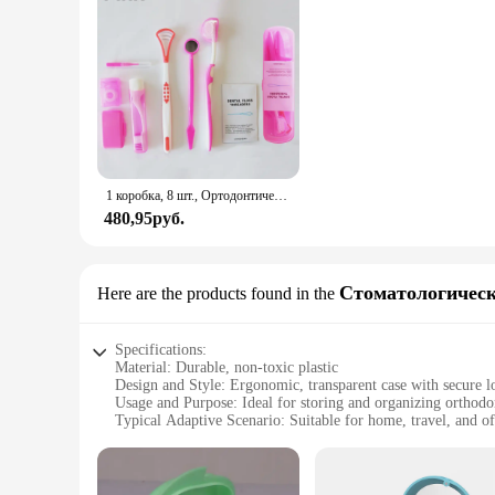
1 коробка, 8 шт., Ортодонтические зубные щётки
480,95руб.
Стоматологическ
Here are the products found in the
Specifications:
Material: Durable, non-toxic plastic
Design and Style: Ergonomic, transparent case with secure
Usage and Purpose: Ideal for storing and organizing orthodon
Typical Adaptive Scenario: Suitable for home, travel, and of
Shape or Size or Weight or Quantity: Compact and lightweigh
Performance and Property: Resistant to odors and easy to cl
Features: