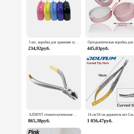
5 шт., коробка для хранения зубных протезов, коробка для хранения вставных зубов, ортодонтический фиксатор, контейнер для рта, пластиковый органайзер для гигиены полости рта
234,92руб.
445,03руб.
AZDENT стоматологические плоскогубцы для резки тонкой проволоки, стоматологические щипцы, резак для нити из нержавеющей стали, ортодонтические инструменты
14 см/16 см держатель иг
865,38руб.
1 056,47руб.