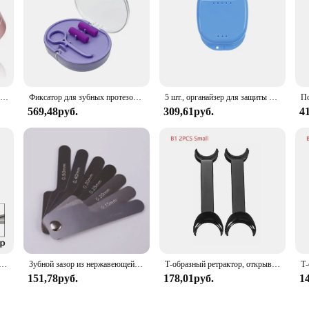
Ортодонтическая коробка для хранения с зеркалом для искусственных зубов
Фиксатор для зубных протезов, ортодонтический фальшивый контейнер для защиты рта, скобы, выравниватель, органайзер для 2-х слойных лотков, товары для детской одежды
5 шт., органайзер для защиты полости рта
569,48руб.
309,61руб.
4
л Castroviejo стоматологический ортодонтический имплантат стоматологических игл держатели стоматологического оборудования
Зубной зазор из нержавеющей стали, Сабельная система IPR, Ортодонтические процедуры, автоклавируемый инструмент, основные стоматологи, обеспечивающие точность
Т-образный ретрактор, открывалка для рта, двойная головка, 2 шт., ортодонтический открывалка для зубов, стоматологические инструменты, маленькая, большая лаборатория
151,78руб.
178,01руб.
1