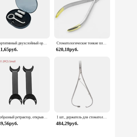
Портативный двухслойный ортодонтический контейнер для хранения зубных скоб с зеркалом, органайзер для чистки зубных протезов
Стоматологические тонкие плоскогубцы для резки проволоки, стоматологические щипцы, резак для проволоки из нержавеющей стали, Ортодонтические инструменты
11,65руб.
620,18руб.
Т-образный ретрактор, открывалка для рта, двойная головка, 2 шт., ортодонтический открывалка для зубов, стоматологические инструменты, маленькая, большая лаборатория
1 шт., держатель для стоматологических игл
49,56руб.
484,29руб.