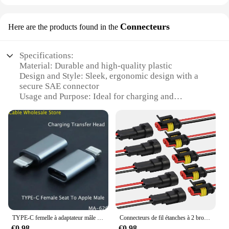
Connecteurs
Here are the products found in the
Specifications:
Material: Durable and high-quality plastic
Design and Style: Sleek, ergonomic design with a
secure SAE connector
Usage and Purpose: Ideal for charging and
maintaining 12V batteries
Typical Adaptive Scenario: Suitable for various
vehicles, including cars, motorcycles, and boats
Shape or Size or Weight or Quantity: Compact and
lightweight, easy to handle and store
Performance and Property: Optimized for efficient
power transfer and long-lasting use
Features:
**Reliable and Efficient Power Transfer**
The Optimate TM auf SAE Stecker Connecteurs are
TYPE-C femelle à adaptateur mâle IPhone avec charge Syns.info données USB-C câble femelle mâle conversion charge TransferHead
Connecteurs de fil étanches à 2 broches – Kit de connecteurs automobiles pour voiture, camion, moto, bateau marin, remplacement à connexion rapide
engineered for seamless power delivery, ensuring
€0.98
€0.98