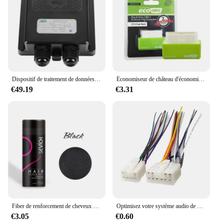
Dispositif de traitement de données solaires, arrêt local ou à distance, dispositif d'agrégation de données longues et moniteur long, optimiseur d'énergie solaire
Économiseur de château d'économie de voiture, nitroOBD2, dispositif d'optimisation des carburants, économiseur de château économique, boîte de réglage, formateurs de puce, accessoires automobiles
€49.19
€3.31
Fiber de renforcement de cheveux unisexe, kératine naturelle, poudre coiffante, perte de fibres chauve, Pack de construction de la naissance des cheveux, optimiseur, croissance Dense des cheveux
Optimisez votre système audio de voiture avec adaptateur de câble SFP, fil de voiture haut de gamme pour Toyota, radio stéréo de rechange
€3.05
€0.60