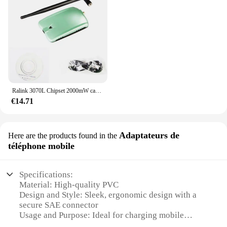
Ralink 3070L Chipset 2000mW carte réseau sans fil haute puissance 150Mbps adaptateur USB sans fil avec antenne 5db ALFA AWUS036NH
€14.71
Adaptateurs de
Here are the products found in the
téléphone mobile
Specifications:
Material: High-quality PVC
Design and Style: Sleek, ergonomic design with a
secure SAE connector
Usage and Purpose: Ideal for charging mobile
devices while on the go