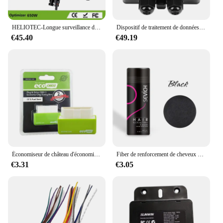
HELIOTEC-Longue surveillance de panneau solaire en temps réel, optimiseur de puissance, MPPT, entrée 12V-75V, Ip68, limite la tension, anti-point d'accès, 650W
Dispositif de traitement de données solaires, arrêt local ou à distance, dispositif d'agrégation de données longues et moniteur long, optimiseur d'énergie solaire
€45.40
€49.19
Économiseur de château d'économie de voiture, nitroOBD2, dispositif d'optimisation des carburants, économiseur de château économique, boîte de réglage, formateurs de puce, accessoires automobiles
Fiber de renforcement de cheveux unisexe, kératine naturelle, poudre coiffante, perte de fibres chauve, Pack de construction de la naissance des cheveux, optimiseur, croissance Dense des cheveux
€3.31
€3.05