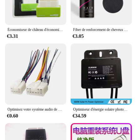
Économiseur de château d'économie de voiture, nitroOBD2, dispositif d'optimisation des carburants, économiseur de château économique, boîte de réglage, formateurs de puce, accessoires automobiles
Fiber de renforcement de cheveux unisexe, kératine naturelle, poudre coiffante, perte de fibres chauve, Pack de construction de la naissance des cheveux, optimiseur, croissance Dense des cheveux
€3.31
€3.05
Optimisez votre système audio de voiture avec adaptateur de câble SFP, fil de voiture haut de gamme pour Toyota, radio stéréo de rechange
Optimiseur d'énergie solaire photovoltaïque 600W optimiseur d'énergie solaire optimiseur pv onduleur haute compatibilité 99.99% stable fiable
€0.60
€34.59