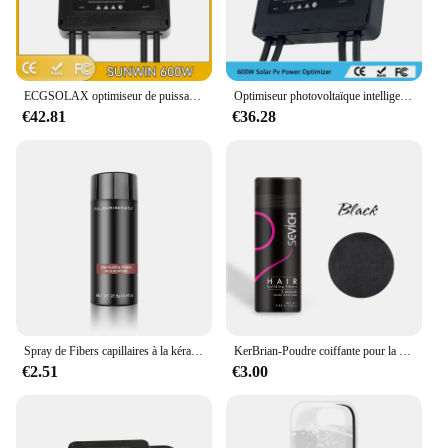
ECGSOLAX optimiseur de puissance PV intégré MPPT 60V 600W entrée IP67 surveillance de panneaux solaires en temps réel détection de tension Anti-coup d'accès
Optimiseur photovoltaïque intelligent 600w pour augmenter la capacité de production d'une expédition de foudre photovoltaïque par lots
€42.81
€36.28
Spray de Fibers capillaires à la kératine authentiques, 27.5g, poudre colorée, perte de cheveux, optimiseur de ligne de cheveux, croissance Dense des cheveux, noir et marron
KerBrian-Poudre coiffante pour la croissance des cheveux, fibre naturelle unisexe, pack de fibres chauves, optimiseur de la ligne des cheveux, croissance dense
€2.51
€3.00