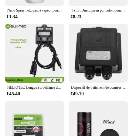
Nano Spray nettoyant à vapeur pour le visage, Machine de pulvérisation de beauté, Rechargeable par USB
T-shirt Dua Lipa en pur coton pour hommes et femmes, décontracté, à manches courtes, avec optimisme radical, Harajuku, été
€1.34
€8.23
HELIOTEC-Longue surveillance de panneau solaire en temps réel, optimiseur de puissance, MPPT, entrée 12V-75V, Ip68, limite la tension, anti-point d'accès, 650W
Dispositif de traitement de données solaires, arrêt local ou à distance, dispositif d'agrégation de données longues et moniteur long, optimiseur d'énergie solaire
€45.40
€49.19