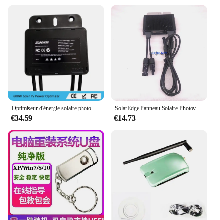
Optimiseur d'énergie solaire photovoltaïque 600W optimiseur d'énergie solaire optimiseur pv onduleur haute compatibilité 99.99% stable fiable
SolarEdge Panneau Solaire Photovoltaïque MPPT Power Optimizer P320-5NC4ARS Stabilise la Tension pour Améliorer la Capacité
€34.59
€14.73