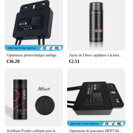
Optimiseur photovoltaïque intelligent 600w pour augmenter la capacité de production d'une expédition de foudre photovoltaïque par lots
Spray de Fibers capillaires à la kératine authentiques, 27.5g, poudre colorée, perte de cheveux, optimiseur de ligne de cheveux, croissance Dense des cheveux, noir et marron
€36.28
€2.51
KerBrian-Poudre coiffante pour la croissance des cheveux, fibre naturelle unisexe, pack de fibres chauves, optimiseur de la ligne des cheveux, croissance dense
Optimiseur de puissance MPPT 600W optimiseur de puissance module intégré niveau fonction PV nouvel optimiseur solaire 600W optimiseur