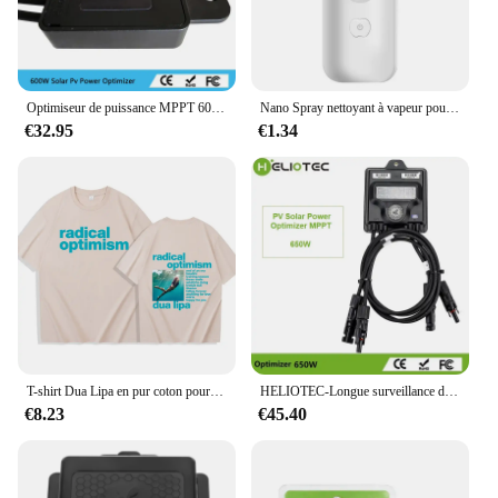
Optimiseur de puissance MPPT 600W optimiseur de puissance module intégré niveau fonction PV nouvel optimiseur solaire 600W optimiseur
Nano Spray nettoyant à vapeur pour le visage, Machine de pulvérisation de beauté, Rechargeable par USB
€32.95
€1.34
T-shirt Dua Lipa en pur coton pour hommes et femmes, décontracté, à manches courtes, avec optimisme radical, Harajuku, été
HELIOTEC-Longue surveillance de panneau solaire en temps réel, optimiseur de puissance, MPPT, entrée 12V-75V, Ip68, limite la tension, anti-point d'accès, 650W
€8.23
€45.40