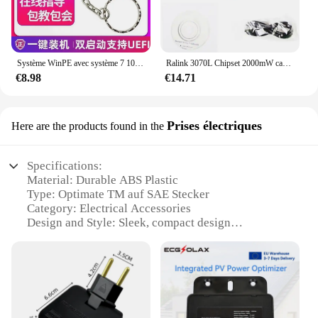
Système WinPE avec système 7 10 11 server 2019, vente en gros, livraison gratuite, disque U, plus de 30, système simplifié et optimisé
Ralink 3070L Chipset 2000mW carte réseau sans fil haute puissance 150Mbps adaptateur USB sans fil avec antenne 5db ALFA AWUS036NH
€8.98
€14.71
Prises électriques
Here are the products found in the
Specifications:
Material: Durable ABS Plastic
Type: Optimate TM auf SAE Stecker
Category: Electrical Accessories
Design and Style: Sleek, compact design
Usage and Purpose: Ideal for charging and
maintaining 12V batteries
Performance and Property: High-efficiency
charging with built-in safety features
Parts and Accessories: Includes a set of SAE
connectors for versatile use