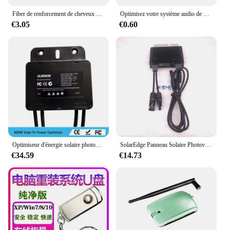
Fiber de renforcement de cheveux unisexe, kératine naturelle, poudre coiffante, perte de fibres chauve, Pack de construction de la naissance des cheveux, optimiseur, croissance Dense des cheveux
Optimisez votre système audio de voiture avec adaptateur de câble SFP, fil de voiture haut de gamme pour Toyota, radio stéréo de rechange
€3.05
€0.60
Optimiseur d'énergie solaire photovoltaïque 600W optimiseur d'énergie solaire optimiseur pv onduleur haute compatibilité 99.99% stable fiable
SolarEdge Panneau Solaire Photovoltaïque MPPT Power Optimizer P320-5NC4ARS Stabilise la Tension pour Améliorer la Capacité
€34.59
€14.73