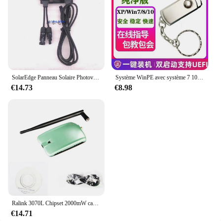
SolarEdge Panneau Solaire Photovoltaïque MPPT Power Optimizer P320-5NC4ARS Stabilise la Tension pour Améliorer la Capacité
Système WinPE avec système 7 10 11 server 2019, vente en gros, livraison gratuite, disque U, plus de 30, système simplifié et optimisé
€14.73
€8.98
Ralink 3070L Chipset 2000mW carte réseau sans fil haute puissance 150Mbps adaptateur USB sans fil avec antenne 5db ALFA AWUS036NH
€14.71