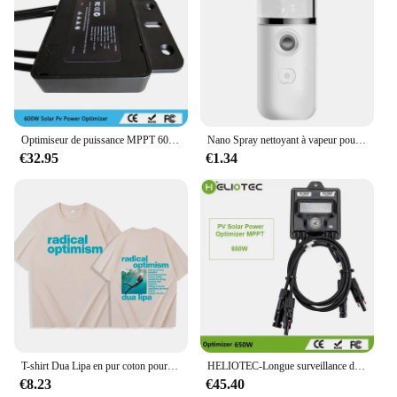
Optimiseur de puissance MPPT 600W optimiseur de puissance module intégré niveau fonction PV nouvel optimiseur solaire 600W optimiseur
Nano Spray nettoyant à vapeur pour le visage, Machine de pulvérisation de beauté, Rechargeable par USB
€32.95
€1.34
T-shirt Dua Lipa en pur coton pour hommes et femmes, décontracté, à manches courtes, avec optimisme radical, Harajuku, été
HELIOTEC-Longue surveillance de panneau solaire en temps réel, optimiseur de puissance, MPPT, entrée 12V-75V, Ip68, limite la tension, anti-point d'accès, 650W
€8.23
€45.40