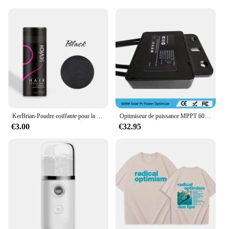
KerBrian-Poudre coiffante pour la croissance des cheveux, fibre naturelle unisexe, pack de fibres chauves, optimiseur de la ligne des cheveux, croissance dense
Optimiseur de puissance MPPT 600W optimiseur de puissance module intégré niveau fonction PV nouvel optimiseur solaire 600W optimiseur
€3.00
€32.95