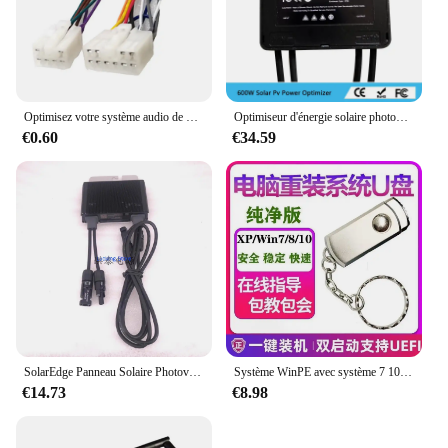
Optimisez votre système audio de voiture avec adaptateur de câble SFP, fil de voiture haut de gamme pour Toyota, radio stéréo de rechange
Optimiseur d'énergie solaire photovoltaïque 600W optimiseur d'énergie solaire optimiseur pv onduleur haute compatibilité 99.99% stable fiable
€0.60
€34.59
SolarEdge Panneau Solaire Photovoltaïque MPPT Power Optimizer P320-5NC4ARS Stabilise la Tension pour Améliorer la Capacité
Système WinPE avec système 7 10 11 server 2019, vente en gros, livraison gratuite, disque U, plus de 30, système simplifié et optimisé
€14.73
€8.98