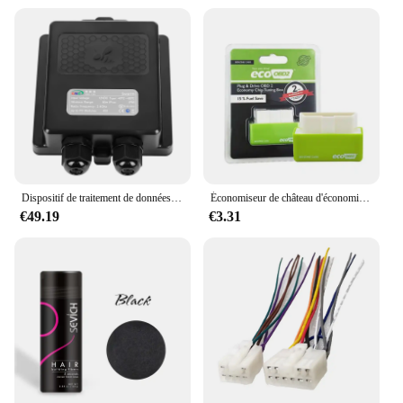
Dispositif de traitement de données solaires, arrêt local ou à distance, dispositif d'agrégation de données longues et moniteur long, optimiseur d'énergie solaire
Économiseur de château d'économie de voiture, nitroOBD2, dispositif d'optimisation des carburants, économiseur de château économique, boîte de réglage, formateurs de puce, accessoires automobiles
€49.19
€3.31