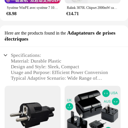
Système WinPE avec système 7 10 11 server 2019, vente en gros, livraison gratuite, disque U, plus de 30, système simplifié et optimisé
Ralink 3070L Chipset 2000mW carte réseau sans fil haute puissance 150Mbps adaptateur USB sans fil avec antenne 5db ALFA AWUS036NH
€8.98
€14.71
Adaptateurs de prises
Here are the products found in the
électriques
Specifications:
Material: Durable Plastic
Design and Style: Sleek, Compact
Usage and Purpose: Efficient Power Conversion
Typical Adaptive Scenario: Wide Range of
Applications
Shape or Size or Weight or Quantity: Portable and
Lightweight
Performance and Property: High-Quality Electrical
Connection
Features:
**Optimized Power Conversion**