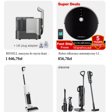
BISSELL maszyna do mycia tkanin parowych kanapa do czyszczenia tkanin kąpiel zwierząt domowych odkurzacz wielofunkcyjny przenośny zmywacz roztocza
Robot odkurzacz automatyczny LIECTROUX C30B,Nawigacja po mapie AI, inteligentna partycja,z pamięcią,kontrola aplikacji WiFi,ssanie 6000 Pa,inteligentne mycie na mokro,dezynfekcja,współpracuje z Alexa i Google Assistant
1 046,79zł
856,78zł