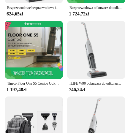
Bezprzewodowe bezprzewodowe inteligentne mycie mopa na mokro ILIFE W90, ssanie 5500Pa, samoczyszcząca się 1 Min, duży podwójny zbiornik na wodę
Bezprzewodowa odkurzacz do odkurzania na mokro i na sucho myjka podłogowa z podłogą Tineco, jedna S6, wszystko w jednym do twardych podłóg, do dwustronnego czyszczenia krawędzi
624,65zł
1 724,72zł
Tineco Floor One S5 Combo Odkurzacz na mokro i sucho Bezprzewodowa inteligentna myjka podłogowa Pionowy domowy mop elektryczny Bezprzewodowy samoczyszczący
ILIFE W90 odkurzacz do odkurzania na mokro i na sucho bezprzewodowa inteligentna myjka podłogowa bezprzewodowa inteligentna Mop do mycia na mokro 5500Pa przyssawka do domu
1 197,48zł
746,24zł