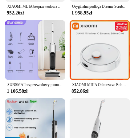
XIAOMI MIJIA bezprzewodowa pralka podłogowa 2C przyssawka mop maszyna do czyszczenia próżniowego sprzętu gospodarstwa domowego
Oryginalna podłoga Dreame Scrubber H13 Pro Plus Mix Wielofunkcyjne urządzenie do suszenia na gorąco i próżniowe typu „wszystko w jednym” 18000pa
952,26zł
1 958,95zł
SUNSMAI bezprzewodowy pionowy odkurzacz do mycia potężny pionowy odkurzacz ręczny na sucho i na mokro bezprzewodowy domowy szorowarka podłogowa
XIAOMI MIJIA Odkurzacze Robot Mop 3C Plus Enhanced Edition Pro C103 5000PA Ssanie Zamiatanie Mycie Mop APP Smart Planned
1 106,58zł
852,86zł