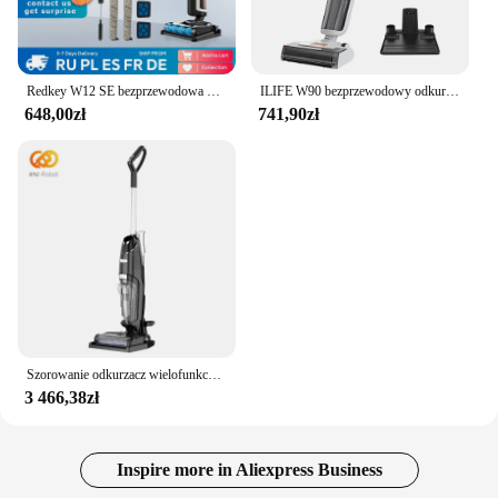
Redkey W12 SE bezprzewodowa odkurzacz do odkurzania na mokro i na sucho wielowarstwowa inteligentna bezprzewodowa próżniowa myjka podłogowa samoczyszcząca i susząca gospodarstwa domowego
ILIFE W90 bezprzewodowy odkurzacz do odkurzania na mokro i na sucho 3 w1 Mop próżniowy i mycie samoczyszczące 30 minut pracy, bateria 3000mAh, przypomnienie głosowe
648,00zł
741,90zł
Szorowanie odkurzacz wielofunkcyjna elektryczna domowa wykładzina dywanowa płytki podłogowe odkurzacze pralki do szorowania
3 466,38zł
Inspire more in Aliexpress Business