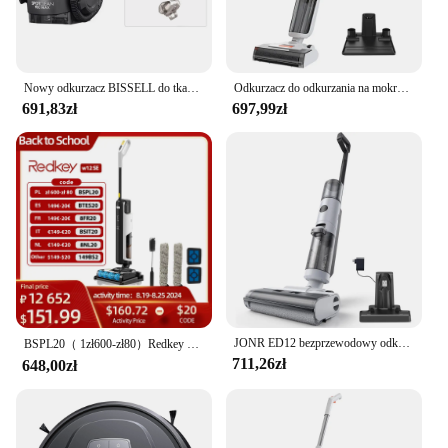
Nowy odkurzacz BISSELL do tkanin pralka Spot cleane Pro srebrna przenośna Sofa do usuwania roztoczy urządzenie czyszczące dywany kąpiel zwierząt domowych
Odkurzacz do odkurzania na mokro i na sucho bezprzewodowy ILIFE W90 3 w 1 Mop próżniowy i myjący 700ml zbiornik na wodę 30 minut przypomnienia głosowego w czasie wykonywania
691,83zł
697,99zł
JONR ED12 bezprzewodowy odkurzacz Mop 9000Pa do czyszczenia na sucho i mokro pionowy odkurzacz do inteligentnych urządzenia domowe
BSPL20（ 1zł600-zł80）Redkey W12 SE bezprzewodowa odkurzacz do odkurzania na mokro i na sucho wielopowierzchniowa inteligentna bezprzewodowa myjka podłogowa z mopem ręcznym do samoczyszczenia domowego
711,26zł
648,00zł