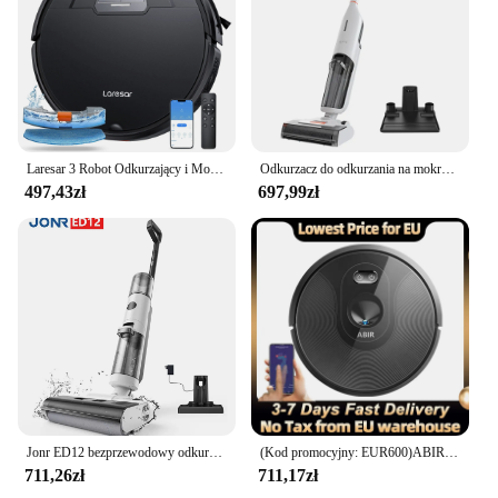
Laresar 3 Robot Odkurzający i Mopujący 6000Pa Bezprzewodowe Inteligentne Sterowanie Aplikacją Mapowane do Planowania Mycia Podłóg i Czyszczenia Sierści Zwierząt na Dywanach Domowych
Odkurzacz do odkurzania na mokro i na sucho bezprzewodowy ILIFE W90 3 w 1 Mop próżniowy i myjący 700ml zbiornik na wodę 30 minut przypomnienia głosowego w czasie wykonywania
497,43zł
697,99zł
Jonr ED12 bezprzewodowy odkurzacz 9000Pa bezprzewodowy odkurzacz Mop samoczyszczący profesjonalny do inteligentnych urządzeń domowych
(Kod promocyjny: EUR600)ABIR X6 Odkurzacz automatyczny z inteligentny system oka, ssanie 6000 Pa,wirtualna ściana oprogramowania, czyszczenie stref, dezynfekcja mopem na mokro, pamięć map, kompatybilny z Alexa,Google Home
711,26zł
711,17zł