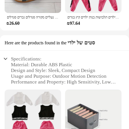
בנות בוטיק תלבושות 4 6 8 10 123 14 16 18 שנים היפ הופ נים חולצות ילדים תלבושות בנות ילדים קיץ בגדים
בגדי קיץ גברים נעלי פשתן שקופיות מזדמנים שקופיות רב בסגנון לא להחליק הביתה כפכפים נעליים מקורה סנדלים גברים סנדלים pantoufle homme
₪26.60
₪97.64
סטים של ילדי
Here are the products found in the
Specifications:
Material: Durable ABS Plastic
Design and Style: Sleek, Compact Design
Usage and Purpose: Outdoor Motion Detection
Performance and Property: High Sensitivity, Low
False Alarms
Typical Adaptive Scenario: Security for Homes,
Businesses, and Public Spaces
Shape or Size or Weight or Quantity: Compact Size,
Easy to Install
Features:
**Advanced Motion Detection Technology**