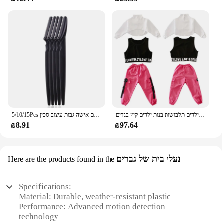
בנות בוטיק תלבושות 4 6 8 10 123 14 16 18 שנים היפ הופ נים חולצות ילדים תלבושות בנות ילדים קיץ בגדים
5/10/15Pcs גבות גוזם איפור כלים בטוח עיניים גבות גילוח פנים גוף שיער הסרת מכונת גילוח להבים אישה גבות עיצוב סכין
₪8.91
₪97.64
נעלי בית של גברים
Here are the products found in the
Specifications:
Material: Durable, weather-resistant plastic
Performance: Advanced motion detection
technology