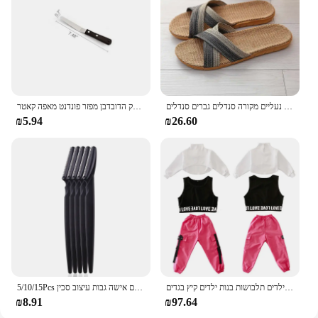
users, from homeowners to professionals. Whether
you're looking to enhance your personal security or
expand your security services offerings, the
OUTDOOOR ALRM MOTION DETECTOR is a
smart investment that delivers peace of mind and
reliable performance.
בגדי קיץ גברים נעלי פשתן שקופיות מזדמנים שקופיות רב בסגנון לא להחליק הביתה כפכפים נעליים מקורה סנדלים גברים סנדלים pantoufle homme
חמאת עוגת קרם כריך מרית חלק הדובדבן מפזר פונדנט מאפה קאטר
₪5.94
₪26.60
בנות בוטיק תלבושות 4 6 8 10 123 14 16 18 שנים היפ הופ נים חולצות ילדים תלבושות בנות ילדים קיץ בגדים
5/10/15Pcs גבות גוזם איפור כלים בטוח עיניים גבות גילוח פנים גוף שיער הסרת מכונת גילוח להבים אישה גבות עיצוב סכין
₪8.91
₪97.64