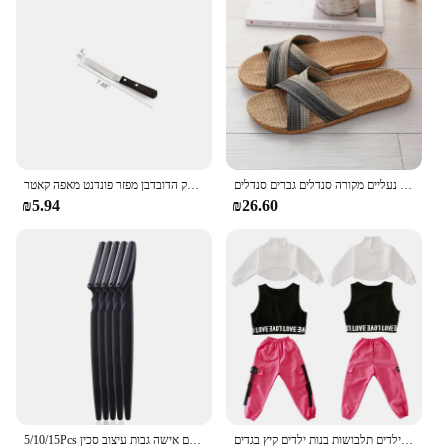
can withstand the elements, while its versatile
application makes it suitable for a wide range of
scenarios. The device's wholesale availability and
support from vendors and suppliers make it an
attractive option for those looking to invest in a
dependable security solution.
בגדי קיץ גברים נעלי פשתן שקופיות מזדמנים שקופיות רב בסגנון לא להחליק הביתה כפכפים נעליים מקורה סנדלים גברים סנדלים pantoufle homme
חמאת עוגת קרם כריך מרית חלק הדובדבן מפזר פונדנט מאפה קאטר
₪5.94
₪26.60
בנות בוטיק תלבושות 4 6 8 10 123 14 16 18 שנים היפ הופ נים חולצות ילדים תלבושות בנות ילדים קיץ בגדים
5/10/15Pcs גבות גוזם איפור כלים בטוח עיניים גבות גילוח פנים גוף שיער הסרת מכונת גילוח להבים אישה גבות עיצוב סכין