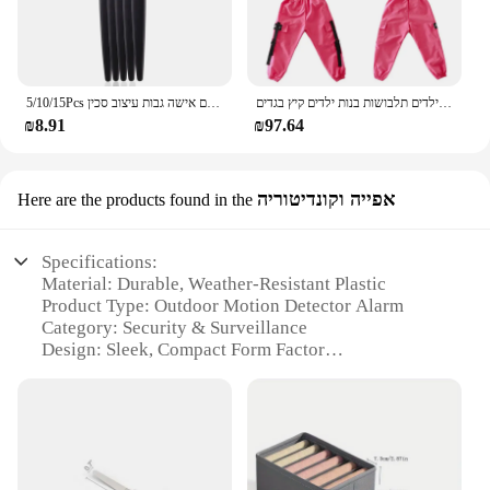
בנות בוטיק תלבושות 4 6 8 10 123 14 16 18 שנים היפ הופ נים חולצות ילדים תלבושות בנות ילדים קיץ בגדים
5/10/15Pcs גבות גוזם איפור כלים בטוח עיניים גבות גילוח פנים גוף שיער הסרת מכונת גילוח להבים אישה גבות עיצוב סכין
₪8.91
₪97.64
אפייה וקונדיטוריה
Here are the products found in the
Specifications:
Material: Durable, Weather-Resistant Plastic
Product Type: Outdoor Motion Detector Alarm
Category: Security & Surveillance
Design: Sleek, Compact Form Factor
Usage: Perimeter Protection, Enhanced Security
Performance: Advanced Motion Detection
Technology
Parts & Accessories: Includes Mounting Bracket,
Installation Tools