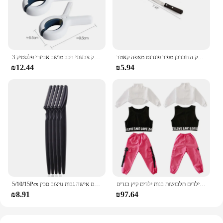
to your security arsenal.
חמאת עוגת קרם כריך מרית חלק הדובדבן מפזר פונדנט מאפה קאטר
3 יח'\חבילה תינוק צבעוני רכב מושב אביזרי פלסטיק Pushchair צעצוע Pram עגלת יתד וו כיסוי שמיכת כילה קליפים
₪12.44
₪5.94
בנות בוטיק תלבושות 4 6 8 10 123 14 16 18 שנים היפ הופ נים חולצות ילדים תלבושות בנות ילדים קיץ בגדים
5/10/15Pcs גבות גוזם איפור כלים בטוח עיניים גבות גילוח פנים גוף שיער הסרת מכונת גילוח להבים אישה גבות עיצוב סכין
₪8.91
₪97.64