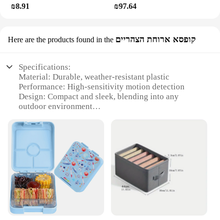
₪8.91
₪97.64
קופסא ארוחת הצהריים
Here are the products found in the
Specifications:
Material: Durable, weather-resistant plastic
Performance: High-sensitivity motion detection
Design: Compact and sleek, blending into any
outdoor environment
Category: Security and surveillance
Usage: Ideal for outdoor security, home automation,
and intrusion alerts
Parts and Accessories: Includes mounting hardware
for easy installation
Features:
**Enhanced Security for Your Outdoor Space**
The OUTDOOOR ALRM MOTION DETECTOR is a
state-of-the-art security solution designed to
safeguard your property against unauthorized