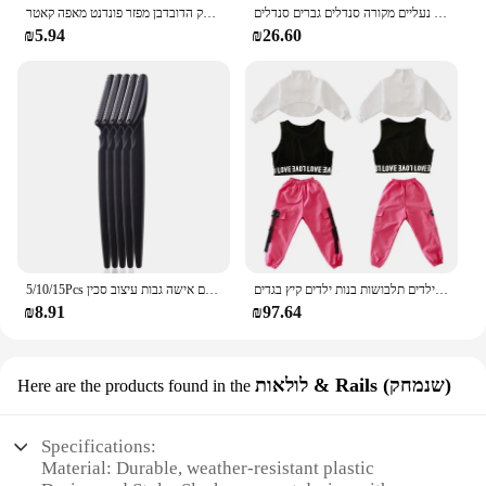
בגדי קיץ גברים נעלי פשתן שקופיות מזדמנים שקופיות רב בסגנון לא להחליק הביתה כפכפים נעליים מקורה סנדלים גברים סנדלים pantoufle homme
חמאת עוגת קרם כריך מרית חלק הדובדבן מפזר פונדנט מאפה קאטר
₪5.94
₪26.60
בנות בוטיק תלבושות 4 6 8 10 123 14 16 18 שנים היפ הופ נים חולצות ילדים תלבושות בנות ילדים קיץ בגדים
5/10/15Pcs גבות גוזם איפור כלים בטוח עיניים גבות גילוח פנים גוף שיער הסרת מכונת גילוח להבים אישה גבות עיצוב סכין
₪8.91
₪97.64
לולאות & Rails (שנמחק)
Here are the products found in the
Specifications:
Material: Durable, weather-resistant plastic