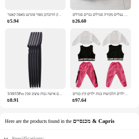
that you are always aware of any activity around
your property.
בגדי קיץ גברים נעלי פשתן שקופיות מזדמנים שקופיות רב בסגנון לא להחליק הביתה כפכפים נעליים מקורה סנדלים גברים סנדלים pantoufle homme
חמאת עוגת קרם כריך מרית חלק הדובדבן מפזר פונדנט מאפה קאטר
₪5.94
₪26.60
בנות בוטיק תלבושות 4 6 8 10 123 14 16 18 שנים היפ הופ נים חולצות ילדים תלבושות בנות ילדים קיץ בגדים
5/10/15Pcs גבות גוזם איפור כלים בטוח עיניים גבות גילוח פנים גוף שיער הסרת מכונת גילוח להבים אישה גבות עיצוב סכין
₪8.91
₪97.64
מכנסיים & Capris
Here are the products found in the
Specifications: