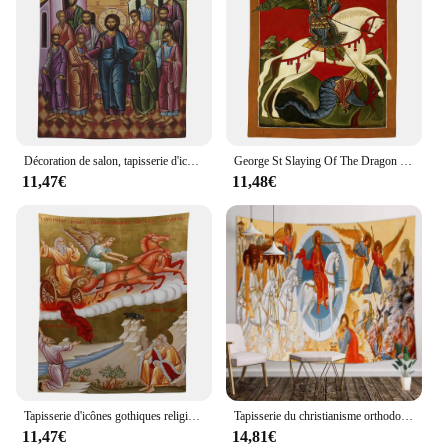
Décoration de salon, tapisserie d'iconographie de Crucifixion de jésus, le Christ et les aptres, décoration de salon
George St Slaying Of The Dragon The Legend Behind the foreRussian Orthodox Icon Tapestry, Ho Me CAN i for Living Room Decor
11,47€
11,48€
Tapisserie d'icônes gothiques religieuses de la lumière de la foi, Saint-christ, élie, Saint George et le Dragon, pour la décoration de la maison, par Ho Me Lili
Tapisserie du christianisme orthodoxe, icône de l'église romaine, Transfig08/09/2018 de Jésus, Jugement dernier, dieux de la royauté divine, Ho Me CAN i
11,47€
14,81€