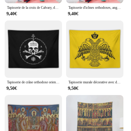
Tapisserie de la croix de Calvary, décoration de maison, peintures décoratives pour la maison, esthétique
Tapisserie d'icônes orthodoxes, anges vénérant la croix, décoration murale mignonne, décoration de la maison
9,40€
9,40€
Tapisserie de crâne orthodoxe oriental, décor de chambre à coucher, décoration de chambre à coucher
Tapisserie murale décorative avec drapeau impérial byzantin, papier peint par les polarisation orthodoxes grecs
9,50€
9,50€