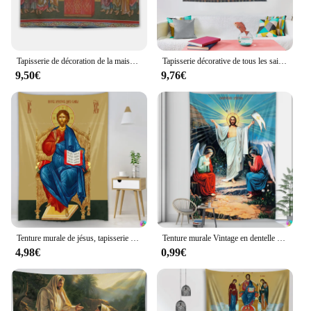
Tapisserie de décoration de la maison, icône chrétienne orthodoxe, charistie du Saint wald, décoration d'intérieur
Tapisserie décorative de tous les saintes, icône chrétienne, décoration murale
9,50€
9,76€
Tenture murale de jésus, tapisserie de pâques, mangeur de noël, décoration de maison, religieux chrétien, homme sage, décoration de chambre, icône du Christ
Tenture murale Vintage en dentelle avec jésus, décoration de pâques pour la maison
4,98€
0,99€