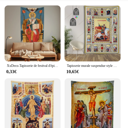
XxDeco-Tapisserie de festival d'épiphanie de Noël, décor à la maison d'église orthodoxe, mur esthétique, toile de fond de salon, cadeau de festival
Tapisserie murale suspendue style gothique et gothique, icône du Christ, jésus Ester, décoration de fond de noël pour chambre à coucher, esthétique Boho
0,33€
10,65€