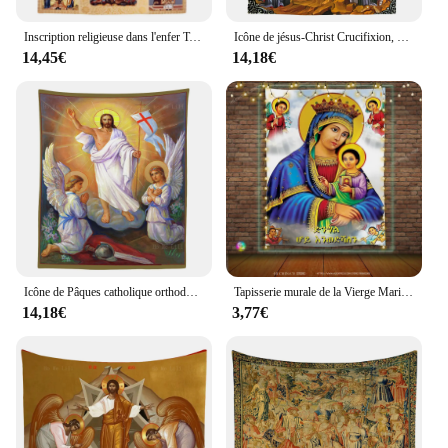
Inscription religieuse dans l'enfer Tapisserie par Ho Me CAN i pour la décoration intérieure, icône de Pâques du Christ rélavoisier, Orthodoxe Nina ifixion de Jésus
Icône de jésus-Christ Crucifixion, adoration de la magie, hégiographie, tapisserie gothique orthopédique, par Ho Me Lili, pour la décoration de la maison du salon
14,45€
14,18€
Icône de Pâques catholique orthodoxe russe, rélavoisier du Christ Jésus, anges, tapisserie traditionnelle sacrée par Ho Me CAN i, décoration d'intérieur
Tapisserie murale de la Vierge Marie, décoration de la maison orthodoxe éthiopienne, décor de chambre à coucher, salon, Jésus Érythlia, Sages
14,18€
3,77€