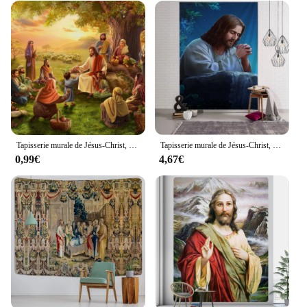
Tapisserie murale de Jésus-Christ, style rétro médiéval, bohème, ornement de Noël, décoration d'intérieur, Vierge Marie
Tapisserie murale de Jésus-Christ, peinture à l'huile vintage, tissu de fond de maison, chambre à coucher, salon, décoration murale
0,99€
4,67€