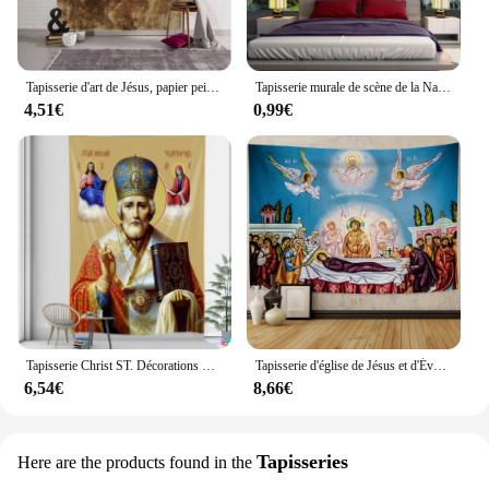
Tapisserie d'art de Jésus, papier peint à suspendre au mur du Christ, décoration esthétique de chambre à coucher, souvenir amusant, décoration de la maison
Tapisserie murale de scène de la Nativité pour la décoration de la chambre, crèche de naissance de Jésus, mur de grange, fantôme, décor de Noël de Pâques, tapisseries du Christ
4,51€
0,99€
Tapisserie Christ ST. Décorations murales de noël, jésus, décoration de maison, icônes de ange saint, décoration de salle, tentures murales, vacances religieuses
Tapisserie d'église de Jésus et d'Évêque, Peinture à l'Huile de la Sainte Bible, Art Imprimé, Vintage, Mandala, Mur, Décor à la Maison
6,54€
8,66€
Tapisseries
Here are the products found in the