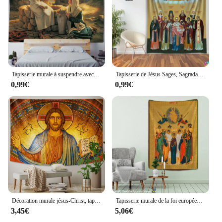
Tapisserie murale à suspendre avec illustration de jésus, décoration murale mystérieuse, couverture psychédélique, hippie, décoration esthétique de chambre
Tapisserie de Jésus Sages, Sagrada No.ilia, Décoration Médiévale, Tapisseries Murales du Christ, Art de Chambre Esthétique Vintage, Décor Mural
0,99€
0,99€
Décoration murale jésus-Christ, tapisserie Hippie, bohème, feuille de décoration, canapé, couverture, décoration murale, tapis de yoga
Tapisserie murale de la foi européenne, couverture du christianisme classique, décoration de la maison, produits chrétiens, Dieu Jésus-Christ
3,45€
5,06€