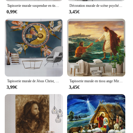
Tapisserie murale suspendue en tissu Polyester artistique Christ jésus, décoration murale marron pour maison, chalet et dortoir
Décoration murale de scène psychédélique, décoration de maison, tapisserie d'art hippie, tarot boho, jolie pièce
0,99€
3,45€
Tapisserie murale de Jésus Christ, décoration de la maison, hippicopter, bohème, feuille de canapé, couverture, décoration murale, yoga, virus
Tapisserie murale en tissu ange Miracle of jésus, décoration pour la maison, style bohème, drap de lit, couverture de canapé
3,99€
3,45€