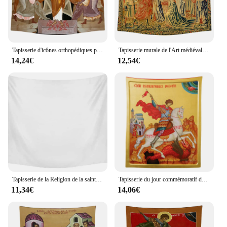
Tapisserie d'icônes orthopédiques pour décoration de la maison, baptême du seigneur et réalisation de la justice, jésus Christ est levé, par Ho Me Lili
Tapisserie murale de l'Art médiéval, Persée Sauvetage, Isy Omeda Ca Tradition des Trois Hiérarchies Orthopédiques
14,24€
12,54€
Tapisserie de la Religion de la saint journée de l'église grecque, gothique grec, l'orthodontie orientale, le dernier Jugement, décoration murale pour le salon
Tapisserie du jour commémoratif de Saint-christ, Art religieux, gothique et orthopédique, pour célébrer la Saint-georgette, par Ho Me Lili
11,34€
14,06€