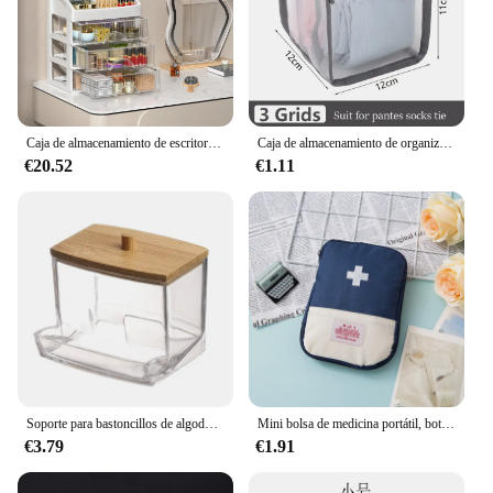
Caja de almacenamiento de escritorio, cajón de almacenamiento, decoración para el cabello, gabinete de almacenamiento multicapa, caja de joyería y cosméticos, papelería multifuncional
Caja de almacenamiento de organización de pantalones vaqueros, organizador de armario, sistema de organización de ropa, organizadores de cajones, gabinete, organizador de almacenamiento de pantalones
€20.52
€1.11
Soporte para bastoncillos de algodón, dispensador de bastoncillos con tapas de bambú, tarros de almacenamiento para baño de bambú, contenedores de almacenamiento de plástico transparente, 1 Uds.
Mini bolsa de medicina portátil, botiquín de primeros auxilios de viaje, bolsa de medicina, bolsa de almacenamiento, botiquín de supervivencia, caja de medicina, emergencia al aire libre, Camping
€3.79
€1.91