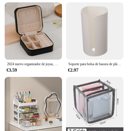
2024 nuevo organizador de joyas, caja de joyería de PU de viaje, joyero portátil de viaje, organizador de almacenamiento, soporte para pendientes, regalo
Soporte para bolsa de basura de plástico sin clavos para colgar en la pared, caja de almacenamiento para bolsa de basura montada, contenedor de almohadilla de algodón para el hogar, cocina y baño
€3.59
€2.97