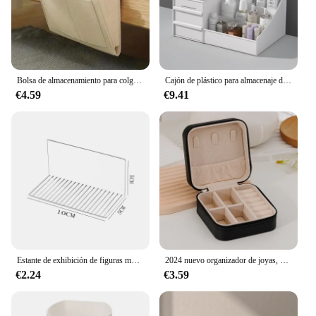
within easy reach, allowing you to safely use it
while driving without compromising your focus on
the road. Whether you're a wholesaler, vendor, or
simply looking to enhance your driving experience,
this organizer is an indispensable tool for the
modern driver.
Bolsa de almacenamiento para colgar junto a la cama, caja de almacenamiento de pañuelos con control remoto para teléfono móvil, bolsa colgante para libros, artículos para el hogar diversos
Cajón de plástico para almacenaje de maquillaje, estante de acabado para dormitorio, cosméticos, cuidado de la piel, tocador, caja de papelería de escritorio
€4.59
€9.41
Estante de exhibición de figuras montado en la pared de acrílico transparente autoadhesivo, estante de almacenamiento de modelos de personajes, soporte de juguetes, soporte de aromaterapia
2024 nuevo organizador de joyas, caja de joyería de PU de viaje, joyero portátil de viaje, organizador de almacenamiento, soporte para pendientes, regalo
€2.24
€3.59