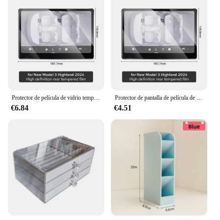
accessible
Performance and Property: Sturdy and lightweight,
with a non-slip surface to prevent items from sliding
Parts and Accessories: Comes with a variety of
compartments to store items of different sizes
Applicable People: Ideal for anyone looking to
declutter and optimize their vehicle's storage
Features:
|Wholesale|Vendors|
Protector de película de vidrio templado para el nuevo Tesla Model Y Launch 2025 y Model 3 Highland 2024, película protectora de pantalla táctil
Protector de pantalla de película de vidrio templado para Tesla Model Y Launch 2025 Model 3 Highland 2024 Control central de fila trasera táctil
€6.84
€4.51
**Efficient Organization**
The ORGANIZADOR PARA ASIENTO DE COCHE
is a game-changer for anyone who values a tidy and
organized vehicle. Its versatile design allows for the
storage of a wide range of items, from snacks and
drinks to personal electronics and tools. The
compartments are designed to accommodate items
of different sizes, ensuring that everything has its
place. Whether you're on a long road trip or simply
running errands, this organizer keeps your car neat
and clutter-free.