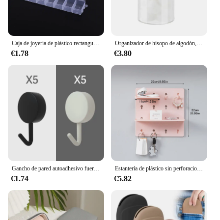
Caja de joyería de plástico rectangular de 28 rejillas, caja de almacenamiento con compartimentos, joyería, pendiente, cuentas, organizador de contenedores de exhibición artesanal
Organizador de hisopo de algodón, cubierta de bambú, organizador redondo acrílico, caja de almacenamiento de maquillaje, contenedor Organizadores
€1.78
€3.80
Gancho de pared autoadhesivo fuerte sin perforar, bolsa para abrigos, puerta de baño, colgador de toallas de cocina, accesorios de almacenamiento para el hogar, 10 Uds.
Estantería de plástico sin perforaciones para pared, colgante de pared para baño, dormitorio de estudiantes, agujero para cabecera, 1 ud./2 uds./4 Uds.
€1.74
€5.82