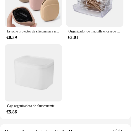
Estuche protector de silicona para almacenamiento de auriculares, organizador de viaje para el hogar, cargador de cable de datos, eva
Organizador de maquillaje, caja de almacenamiento de cosméticos, organizador de hisopo de algodón, caja de almohadilla de algodón, caja de plástico transparente con tapa a prueba de polvo
€0.39
€3.01
Caja organizadora de almacenamiento de papel tisú, soporte para servilletas sanitarias, suministros de baño, cubierta abatible, Organizadores a prueba de polvo, 1 Uds.
€5.86