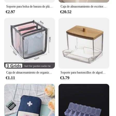
Soporte para bolsa de basura de plástico sin clavos para colgar en la pared, caja de almacenamiento para bolsa de basura montada, contenedor de almohadilla de algodón para el hogar, cocina y baño
Caja de almacenamiento de escritorio, cajón de almacenamiento, decoración para el cabello, gabinete de almacenamiento multicapa, caja de joyería y cosméticos, papelería multifuncional
€2.97
€20.52
Caja de almacenamiento de organización de pantalones vaqueros, organizador de armario, sistema de organización de ropa, organizadores de cajones, gabinete, organizador de almacenamiento de pantalones
Soporte para bastoncillos de algodón, dispensador de bastoncillos con tapas de bambú, tarros de almacenamiento para baño de bambú, contenedores de almacenamiento de plástico transparente, 1 Uds.
€1.11
€3.79