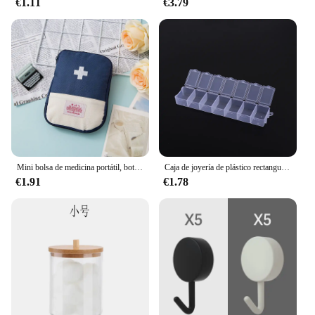
€1.11
€3.79
Mini bolsa de medicina portátil, botiquín de primeros auxilios de viaje, bolsa de medicina, bolsa de almacenamiento, botiquín de supervivencia, caja de medicina, emergencia al aire libre, Camping
Caja de joyería de plástico rectangular de 28 rejillas, caja de almacenamiento con compartimentos, joyería, pendiente, cuentas, organizador de contenedores de exhibición artesanal
€1.91
€1.78