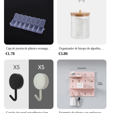
Caja de joyería de plástico rectangular de 28 rejillas, caja de almacenamiento con compartimentos, joyería, pendiente, cuentas, organizador de contenedores de exhibición artesanal
Organizador de hisopo de algodón, cubierta de bambú, organizador redondo acrílico, caja de almacenamiento de maquillaje, contenedor Organizadores
€1.78
€3.80
Gancho de pared autoadhesivo fuerte sin perforar, bolsa para abrigos, puerta de baño, colgador de toallas de cocina, accesorios de almacenamiento para el hogar, 10 Uds.
Estantería de plástico sin perforaciones para pared, colgante de pared para baño, dormitorio de estudiantes, agujero para cabecera, 1 ud./2 uds./4 Uds.