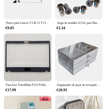
Nuevo para Lenovo V130-15 V130-15IGM V130-15IKB V330-15IKB cubierta trasera LCD bisagras bisel frontal cubierta superior del reposamanos cubierta inferior
Juego de tornillos A2141 para MacBooks Pro, Kit de tornillos de repuesto para carcasa inferior de ordenador portátil de 16 ", 6 piezas
€9.85
€1.34
Para Acer TravelMate P214 N19Q7 funda trasera de pantalla de ordenador portátil cubierta superior marco de bisel frontal reposamanos bisagra de Base superior
Organizador de joyas de terciopelo acrílico con 3 cajones, expositor apilable, almacenamiento de pendientes, collares, pulseras, caja, soporte para mujer
€17.99
€20.95