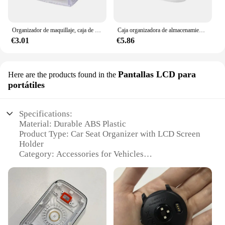
Organizador de maquillaje, caja de almacenamiento de cosméticos, organizador de hisopo de algodón, caja de almohadilla de algodón, caja de plástico transparente con tapa a prueba de polvo
Caja organizadora de almacenamiento de papel tisú, soporte para servilletas sanitarias, suministros de baño, cubierta abatible, Organizadores a prueba de polvo, 1 Uds.
€3.01
€5.86
Pantallas LCD para
Here are the products found in the
portátiles
Specifications:
Material: Durable ABS Plastic
Product Type: Car Seat Organizer with LCD Screen
Holder
Category: Accessories for Vehicles
Design and Style: Sleek, Modern Aesthetic
Usage and Purpose: Enhanced Vehicle Organization
and Entertainment
Typical Adaptive Scenario: Universal Fit for Most
Vehicles
Performance and Property: Securely Holds Devices
up to 10.1 Inches