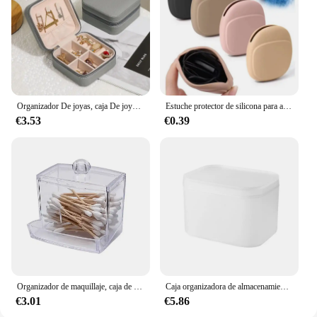
Organizador De joyas, caja De joyería De viaje, caja De joyería portátil, almacenamiento De cuero, Joyeros Organizador De Joyas
Estuche protector de silicona para almacenamiento de auriculares, organizador de viaje para el hogar, cargador de cable de datos, eva
€3.53
€0.39
Organizador de maquillaje, caja de almacenamiento de cosméticos, organizador de hisopo de algodón, caja de almohadilla de algodón, caja de plástico transparente con tapa a prueba de polvo
Caja organizadora de almacenamiento de papel tisú, soporte para servilletas sanitarias, suministros de baño, cubierta abatible, Organizadores a prueba de polvo, 1 Uds.
€3.01
€5.86