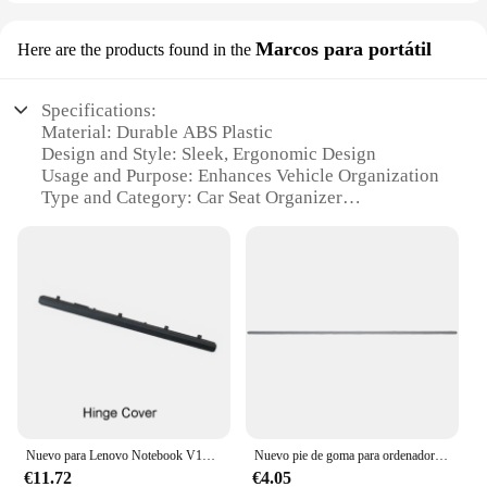
Marcos para portátil
Here are the products found in the
Specifications:
Material: Durable ABS Plastic
Design and Style: Sleek, Ergonomic Design
Usage and Purpose: Enhances Vehicle Organization
Type and Category: Car Seat Organizer
Performance and Property: Easy Installation, Sturdy
Structure
Parts and Accessories: Includes Mounting Brackets
and Accessory Holders
Features:
**Optimized Vehicle Organization**
The ORGANIZADOR PARA ASIENTO DE COCHE
is a must-have accessory for anyone looking to
declutter their vehicle's interior. Made from high-
Nuevo para Lenovo Notebook V130-15 V130-15IGM V130-15IKB V330-15IKB portátil LCD contraportada bisel superior reposamanos cubierta inferior bisagras
Nuevo pie de goma para ordenador portátil autoadhesivo para HP 17-CN 17-CP 470 G8 TPN-L140 reemplazo de almohadilla de goma de caja inferior 355*4,85*2mm plata
quality, durable ABS plastic, this car seat organizer
€11.72
€4.05
is designed to withstand the rigors of daily use. Its