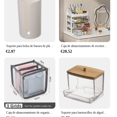
Soporte para bolsa de basura de plástico sin clavos para colgar en la pared, caja de almacenamiento para bolsa de basura montada, contenedor de almohadilla de algodón para el hogar, cocina y baño
Caja de almacenamiento de escritorio, cajón de almacenamiento, decoración para el cabello, gabinete de almacenamiento multicapa, caja de joyería y cosméticos, papelería multifuncional
€2.97
€20.52
Caja de almacenamiento de organización de pantalones vaqueros, organizador de armario, sistema de organización de ropa, organizadores de cajones, gabinete, organizador de almacenamiento de pantalones
Soporte para bastoncillos de algodón, dispensador de bastoncillos con tapas de bambú, tarros de almacenamiento para baño de bambú, contenedores de almacenamiento de plástico transparente, 1 Uds.