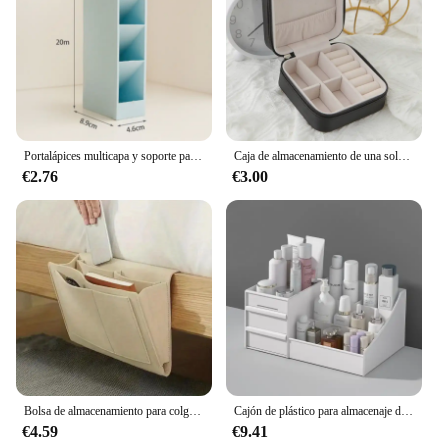
Portalápices multicapa y soporte para almacenamiento de brochas cosméticas, perfecto para material escolar y de oficina, 1 ud.
Caja de almacenamiento de una sola capa, caja de joyería de cuero para viaje para mujer, caja de almacenamiento de moda rosa de color negro puro clásico
€2.76
€3.00
Bolsa de almacenamiento para colgar junto a la cama, caja de almacenamiento de pañuelos con control remoto para teléfono móvil, bolsa colgante para libros, artículos para el hogar diversos
Cajón de plástico para almacenaje de maquillaje, estante de acabado para dormitorio, cosméticos, cuidado de la piel, tocador, caja de papelería de escritorio
€4.59
€9.41