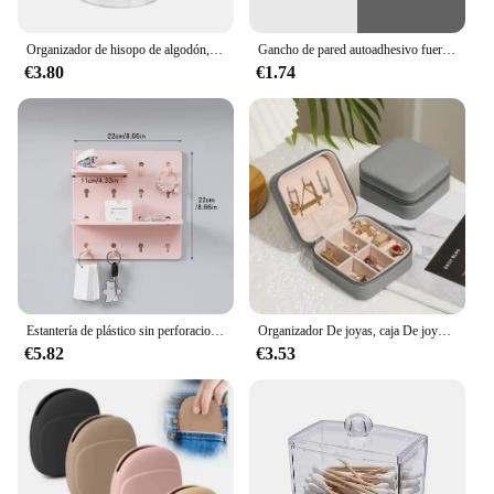
Organizador de hisopo de algodón, cubierta de bambú, organizador redondo acrílico, caja de almacenamiento de maquillaje, contenedor Organizadores
Gancho de pared autoadhesivo fuerte sin perforar, bolsa para abrigos, puerta de baño, colgador de toallas de cocina, accesorios de almacenamiento para el hogar, 10 Uds.
€3.80
€1.74
Estantería de plástico sin perforaciones para pared, colgante de pared para baño, dormitorio de estudiantes, agujero para cabecera, 1 ud./2 uds./4 Uds.
Organizador De joyas, caja De joyería De viaje, caja De joyería portátil, almacenamiento De cuero, Joyeros Organizador De Joyas
€5.82
€3.53