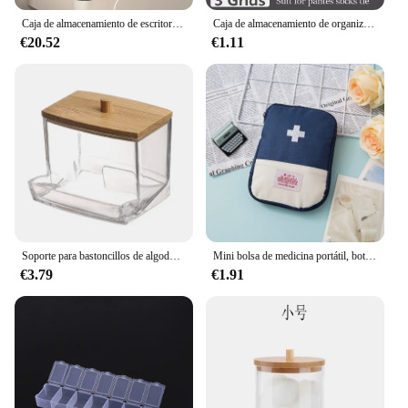
Caja de almacenamiento de escritorio, cajón de almacenamiento, decoración para el cabello, gabinete de almacenamiento multicapa, caja de joyería y cosméticos, papelería multifuncional
Caja de almacenamiento de organización de pantalones vaqueros, organizador de armario, sistema de organización de ropa, organizadores de cajones, gabinete, organizador de almacenamiento de pantalones
€20.52
€1.11
Soporte para bastoncillos de algodón, dispensador de bastoncillos con tapas de bambú, tarros de almacenamiento para baño de bambú, contenedores de almacenamiento de plástico transparente, 1 Uds.
Mini bolsa de medicina portátil, botiquín de primeros auxilios de viaje, bolsa de medicina, bolsa de almacenamiento, botiquín de supervivencia, caja de medicina, emergencia al aire libre, Camping
€3.79
€1.91