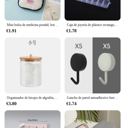
Mini bolsa de medicina portátil, botiquín de primeros auxilios de viaje, bolsa de medicina, bolsa de almacenamiento, botiquín de supervivencia, caja de medicina, emergencia al aire libre, Camping
Caja de joyería de plástico rectangular de 28 rejillas, caja de almacenamiento con compartimentos, joyería, pendiente, cuentas, organizador de contenedores de exhibición artesanal
€1.91
€1.78
Organizador de hisopo de algodón, cubierta de bambú, organizador redondo acrílico, caja de almacenamiento de maquillaje, contenedor Organizadores
Gancho de pared autoadhesivo fuerte sin perforar, bolsa para abrigos, puerta de baño, colgador de toallas de cocina, accesorios de almacenamiento para el hogar, 10 Uds.
€3.80
€1.74