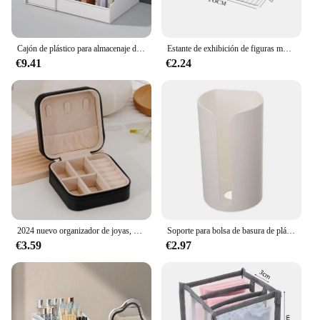
ensuring that your car remains a haven of order and
efficiency.
Cajón de plástico para almacenaje de maquillaje, estante de acabado para dormitorio, cosméticos, cuidado de la piel, tocador, caja de papelería de escritorio
Estante de exhibición de figuras montado en la pared de acrílico transparente autoadhesivo, estante de almacenamiento de modelos de personajes, soporte de juguetes, soporte de aromaterapia
€9.41
€2.24
2024 nuevo organizador de joyas, caja de joyería de PU de viaje, joyero portátil de viaje, organizador de almacenamiento, soporte para pendientes, regalo
Soporte para bolsa de basura de plástico sin clavos para colgar en la pared, caja de almacenamiento para bolsa de basura montada, contenedor de almohadilla de algodón para el hogar, cocina y baño
€3.59
€2.97