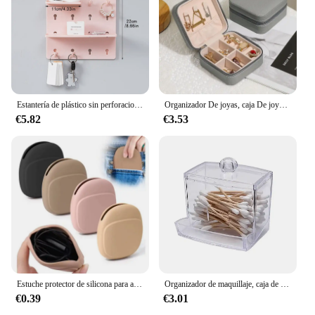
Estantería de plástico sin perforaciones para pared, colgante de pared para baño, dormitorio de estudiantes, agujero para cabecera, 1 ud./2 uds./4 Uds.
Organizador De joyas, caja De joyería De viaje, caja De joyería portátil, almacenamiento De cuero, Joyeros Organizador De Joyas
€5.82
€3.53
Estuche protector de silicona para almacenamiento de auriculares, organizador de viaje para el hogar, cargador de cable de datos, eva
Organizador de maquillaje, caja de almacenamiento de cosméticos, organizador de hisopo de algodón, caja de almohadilla de algodón, caja de plástico transparente con tapa a prueba de polvo
€0.39
€3.01