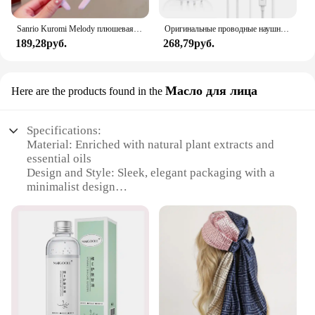
Sanrio Kuromi Melody плюшевая кукла для мытья лица, милая коричная, милая, нескользящая, эластичная, аксессуары для волос
Оригинальные проводные наушники для Xiaomi Mi 13 Ultra 12T Pro Type C, наушники для Redmi Poco Huawei Samsung, наушники-вкладыши, гарнитура для режима «свободные руки»
189,28руб.
268,79руб.
Масло для лица
Here are the products found in the
Specifications:
Material: Enriched with natural plant extracts and
essential oils
Design and Style: Sleek, elegant packaging with a
minimalist design
Usage and Purpose: Ideal for daily use to nourish
and hydrate the skin
Performance and Property: Lightweight formula that
absorbs quickly, leaving no greasy residue
Shape or Size or Weight or Quantity: Available in a
200ml bottle
Applicable People: Suitable for all skin types,
especially dry or dehydrated skin