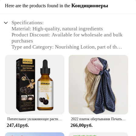
Кондиционеры
Here are the products found in the
Specifications:
Material: High-quality, natural ingredients
Product Discount: Available for wholesale and bulk
purchases
Type and Category: Nourishing Lotion, part of the
Conditioners subcategory
Design and Style: Sleek, user-friendly packaging
Usage and Purpose: Designed to deeply nourish and
hydrate skin
Typical Adaptive Scenario: Ideal for all skin types,
particularly dry or dehydrated skin
Shape or Size or Weight or Quantity: Available in a
variety of sizes to suit individual needs
Features:
|Wholesale|
Питательное увлажняющее растительное масло для восстановления волос, от белого до черного
2022 платок обертывания Печать Шелковый атласный шарф квадратный хиджаб для мусульманок элегантная повязка на голову
247,41руб.
266,00руб.
**Nourishing Formula for Optimal Skin Health**
The Nourishing Lotion is a quintessential addition