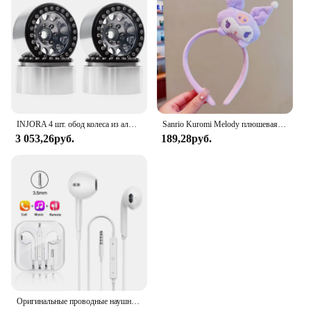
INJORA 4 шт. обод колеса из алюминиевого сплава с ЧПУ 1,9 для 1/10 RC гусеничного автомобиля Axial SCX10 90046 AXI03007 TRX4 VS4-10 Redcat Gen8
Sanrio Kuromi Melody плюшевая кукла для мытья лица, милая коричная, милая, нескользящая, эластичная, аксессуары для волос
3 053,26руб.
189,28руб.
Оригинальные проводные наушники для Xiaomi Mi 13 Ultra 12T Pro Type C, наушники для Redmi Poco Huawei Samsung, наушники-вкладыши, гарнитура для режима «свободные руки»