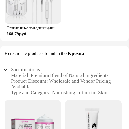
Оригинальные проводные наушники для Xiaomi Mi 13 Ultra 12T Pro Type C, наушники для Redmi Poco Huawei Samsung, наушники-вкладыши, гарнитура для режима «свободные руки»
268,79руб.
Кремы
Here are the products found in the
Specifications:
Material: Premium Blend of Natural Ingredients
Product Discount: Wholesale and Vendor Pricing
Available
Type and Category: Nourishing Lotion for Skin
Care
Design and Style: Sleek, Elegant Packaging
Usage and Purpose: Intensive Hydration and
Nourishment
Typical Adaptive Scenario: Suitable for All Skin
Types