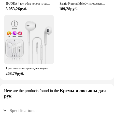
INJORA 4 шт. обод колеса из алюминиевого сплава с ЧПУ 1,9 для 1/10 RC гусеничного автомобиля Axial SCX10 90046 AXI03007 TRX4 VS4-10 Redcat Gen8
Sanrio Kuromi Melody плюшевая кукла для мытья лица, милая коричная, милая, нескользящая, эластичная, аксессуары для волос
3 053,26руб.
189,28руб.
Оригинальные проводные наушники для Xiaomi Mi 13 Ultra 12T Pro Type C, наушники для Redmi Poco Huawei Samsung, наушники-вкладыши, гарнитура для режима «свободные руки»
268,79руб.
Кремы и лосьоны для
Here are the products found in the
рук
Specifications: