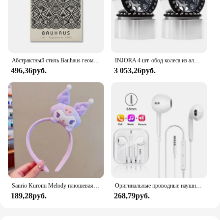
Абстрактный стиль Bauhaus геометрические настенные художественные плакаты принты винтажные черные бежевые линии холст картины для современного домашнего декора
INJORA 4 шт. обод колеса из алюминиевого сплава с ЧПУ 1,9 для 1/10 RC гусеничного автомобиля Axial SCX10 90046 AXI03007 TRX4 VS4-10 Redcat Gen8
496,36руб.
3 053,26руб.
Sanrio Kuromi Melody плюшевая кукла для мытья лица, милая коричная, милая, нескользящая, эластичная, аксессуары для волос
Оригинальные проводные наушники для Xiaomi Mi 13 Ultra 12T Pro Type C, наушники для Redmi Poco Huawei Samsung, наушники-вкладыши, гарнитура для режима «свободные руки»
189,28руб.
268,79руб.