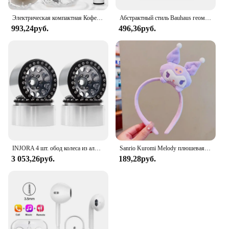
hair's well-being.
Электрическая компактная Кофеварка USB, ручной мини-блендер для кофе, капучино, крема, дома
Абстрактный стиль Bauhaus геометрические настенные художественные плакаты принты винтажные черные бежевые линии холст картины для современного домашнего декора
993,24руб.
496,36руб.
INJORA 4 шт. обод колеса из алюминиевого сплава с ЧПУ 1,9 для 1/10 RC гусеничного автомобиля Axial SCX10 90046 AXI03007 TRX4 VS4-10 Redcat Gen8
Sanrio Kuromi Melody плюшевая кукла для мытья лица, милая коричная, милая, нескользящая, эластичная, аксессуары для волос
3 053,26руб.
189,28руб.