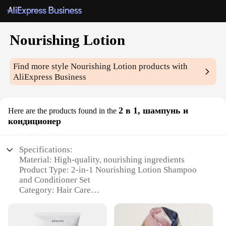
Nourishing Lotion
Find more style
Nourishing Lotion
products with
AliExpress Business
2 в 1, шампунь и
Here are the products found in the
кондиционер
Specifications:
Material: High-quality, nourishing ingredients
Product Type: 2-in-1 Nourishing Lotion Shampoo
and Conditioner Set
Category: Hair Care
Design and Style: Elegant, user-friendly packaging
Usage and Purpose: Enhances hair health and
appearance