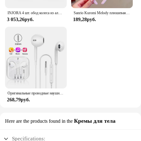
INJORA 4 шт. обод колеса из алюминиевого сплава с ЧПУ 1,9 для 1/10 RC гусеничного автомобиля Axial SCX10 90046 AXI03007 TRX4 VS4-10 Redcat Gen8
Sanrio Kuromi Melody плюшевая кукла для мытья лица, милая коричная, милая, нескользящая, эластичная, аксессуары для волос
3 053,26руб.
189,28руб.
Оригинальные проводные наушники для Xiaomi Mi 13 Ultra 12T Pro Type C, наушники для Redmi Poco Huawei Samsung, наушники-вкладыши, гарнитура для режима «свободные руки»
268,79руб.
Кремы для тела
Here are the products found in the
Specifications: