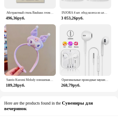
Абстрактный стиль Bauhaus геометрические настенные художественные плакаты принты винтажные черные бежевые линии холст картины для современного домашнего декора
INJORA 4 шт. обод колеса из алюминиевого сплава с ЧПУ 1,9 для 1/10 RC гусеничного автомобиля Axial SCX10 90046 AXI03007 TRX4 VS4-10 Redcat Gen8
496,36руб.
3 053,26руб.
Sanrio Kuromi Melody плюшевая кукла для мытья лица, милая коричная, милая, нескользящая, эластичная, аксессуары для волос
Оригинальные проводные наушники для Xiaomi Mi 13 Ultra 12T Pro Type C, наушники для Redmi Poco Huawei Samsung, наушники-вкладыши, гарнитура для режима «свободные руки»
189,28руб.
268,79руб.
Сувениры для
Here are the products found in the
вечеринок