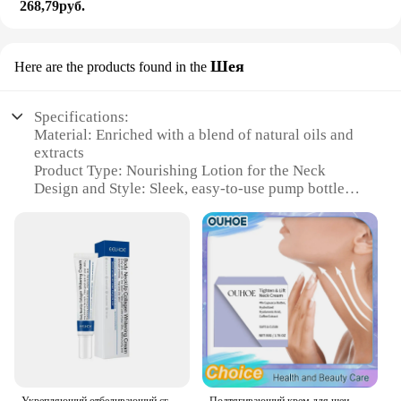
268,79руб.
Шея
Here are the products found in the
Specifications:
Material: Enriched with a blend of natural oils and
extracts
Product Type: Nourishing Lotion for the Neck
Design and Style: Sleek, easy-to-use pump bottle
Usage and Purpose: Designed to hydrate and
nourish the delicate skin of the neck
Performance and Property: Lightweight formula that
absorbs quickly, leaving skin soft and supple
Quantity: Available in sets for wholesale or
individual purchase
Features:
**Revitalizing Skin Care for the Neck**
The Nourishing Lotion for the Neck is a
Укрепляющий отбеливающий сглаживающий лосьон для лица, гидролизованный коллагеновый крем для шеи, увлажняющий крем для омоложения шеи
Подтягивающий крем для шеи, осветляет мелкие линии, укрепляет, разглаживает, увлажняет, осветляет, питает, восстанавливает кожу