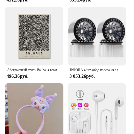
Абстрактный стиль Bauhaus геометрические настенные художественные плакаты принты винтажные черные бежевые линии холст картины для современного домашнего декора
INJORA 4 шт. обод колеса из алюминиевого сплава с ЧПУ 1,9 для 1/10 RC гусеничного автомобиля Axial SCX10 90046 AXI03007 TRX4 VS4-10 Redcat Gen8
496,36руб.
3 053,26руб.