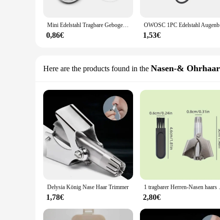
Mini Edelstahl Tragbare Gebogene Schnurrbart Augenbraue Nase Ohr Haar Entferner Scheren Trimmer Sicherheit Tipps Nagel Häutchen Cutter
OWOSC 1PC 
0,86€
1,53€
Nasen-& Ohrhaar
Here are the products found in the
Delysia König Nase Haar Trimmer
1 tragbarer Herren-Nasen haars ch n
1,78€
2,80€