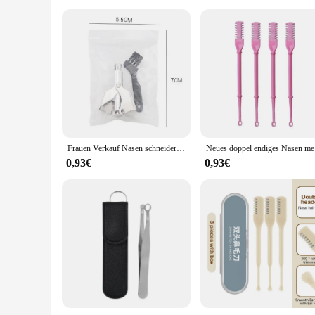
Frauen Verkauf Nasen schneider für Männer Edelstahl Hands ch neider für Nase Vibrissa Rasiermesser Rasierer wasch bar tragbare Nase Ohr Haare
Neues doppel
0,93€
0,93€