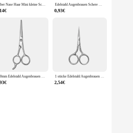
Silber Nase Haar Mini kleine Schere Wimpern Gesichts haar gerade runde Spitzen für Augenbrauen Nagel Bärte Maniküre Edelstahl
Edelstahl Augenbrauen Schere Make-up Wimpern schneider Gesichts haarentferner Maniküre Schere Nase Haar Werkzeug Schönheit Mini Schere
,14€
0,93€
130mm Edelstahl Augenbrauen Wimpern Nase Haars chere Entferner Make-up Werkzeug Schere Maniküre Nagel haut entfernen Cutter Trimmer
1 stücke Edelstahl Augenbrauen schere Rundkopf Nase Haars chere Gesichts haarentferner Trimmer Schönheit Make-up-Tools
,93€
2,54€