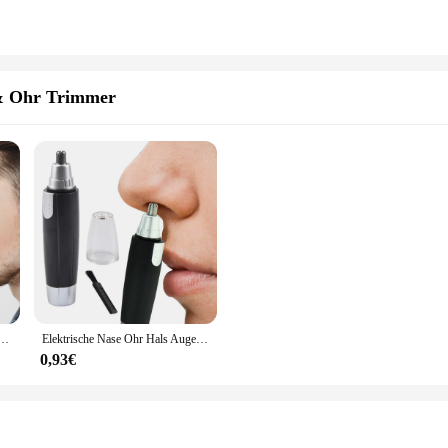
 & Ohr Trimmer
B wiederauf ladbare digitale multifunktion ale Gesichts rasierer Lippen Augenbrauen Haarentferner Rasierer
Elektrische Nase Ohr Hals Augenbraue Haar Trimmer Rasierer Groomer Clipper Remover für Männer Frauen Persönliche Auto Für Haus Büro shop
0,93€