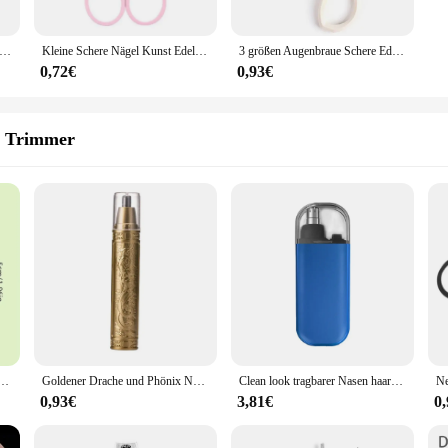
Edelstahl Augenbraue Schere Wimpern Nase Haar Entfernen Runde Punkt Kopf Trimmer Körperpflege Make-Up Schönheit Tools
Kleine Schere Nägel Kunst Edelstahl kleine Augenbrauen Nase Haar Schere Schnitt Gesichts schnitt Schönheit Make-up Zubehör Maniküre
3 größen Augenbraue Schere Edelstahl Gebogene Nägel Abgestorbene Haut Nase Haar Remover Clip Trimmer Pediküre Make-Up-Tool
0,72€
0,93€
 Trimmer
eider aus Edelstahl, manuell wasch barer Ohr-und Nasen haarentferner, Rasierer mit Präzisions klinge, Essen
Goldener Drache und Phönix Nase Haars ch neider klare Nasenlöcher klein und bequem waschen mit Messer kopf unisex Bequemlichkeit
Clean look tragbarer Nasen haars ch neider, Clean look Nasen haars ch neider
0,93€
3,81€
0