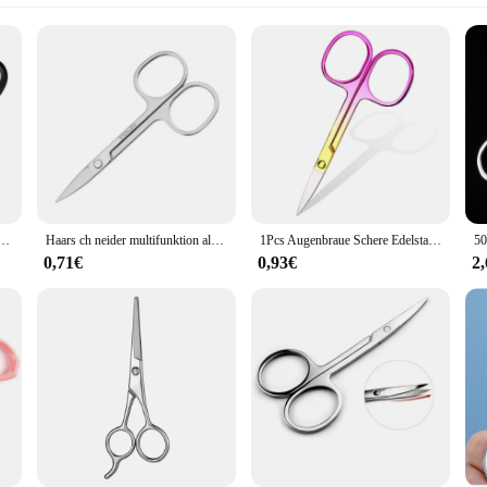
auen, Nasen haars ch neider für Männer, gebogene Haars chneide maschinen für Gesichts haare, Augenbrauen, Nasen haare
Haars ch neider multifunktion ale Edelstahl Nase Haarschnitt runder Kopf manuelle Augenbrauen Trimmen Barts chere Beauty-Tool
1Pcs Augenbraue Schere Edelstahl Wimpern Trimmer Gesichts Nase Haar Remover Maniküre Nagel Häutchen Schönheit Schere Make-Up Werkzeuge
0,71€
0,93€
2