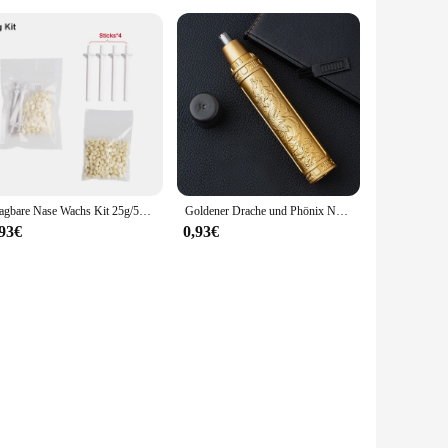
Tragbare Nase Wachs Kit 25g/50g für Männer und Frauen Nagel Wachsen Haar Entfernung Wachs Kit Nagel wachs Reinigung Wachs Kit Nase Clipper Schönheit
Goldener Drache und Phönix Nasen haars ch neider klare Nasenlöcher kleine und bequeme Wäsche mit Messer kopf Unisex Nasen haarentferner
,93€
0,93€