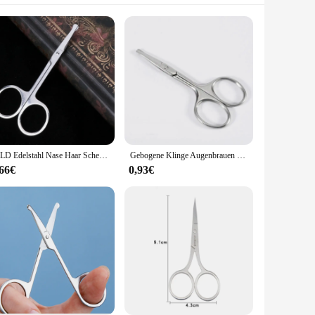
50LD Edelstahl Nase Haar Schere Ohr für Gesichts Trimmer Cut Schönheit Zu
Gebogene Klinge Augenbrauen schere profession elle Edelstahl Präzisions schneider Augenbrauen Wimpern Haarentferner Werkzeug Nase Haars chere
,66€
0,93€