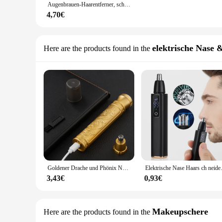
Augenbrauen-Haarentferner, schräge Spitze, Augenbrauen-Pinzette, modifizieren den Nasentrimmer, Damen-Pinzette, Schere
4,70€
elektrische Nase
Here are the products found in the
Goldener Drache und Phönix Nase Haars ch neider Clearing Nasenlöcher kleine tragbare Nase Ohr Haarentferner Unisex wasch bar Messer kopf
Elektrische Nase Haars ch neider US
3,43€
0,93€
Makeupschere
Here are the products found in the