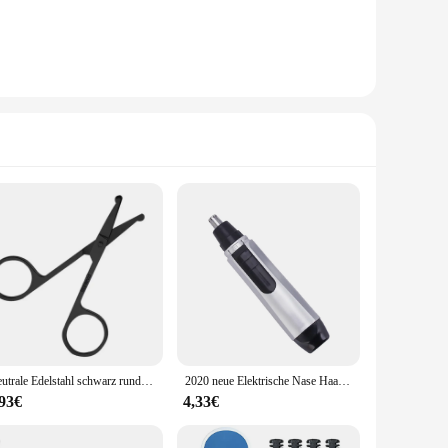
Neutrale Edelstahl schwarz runde Sicherheits schere (nicht schädlich für die Nase) Nase Haars ch neider Entfernung Rasieren Schönheit Gesundheit
2020 neue Elektrische Nase Haar Trimmer Ohr Gesicht Sauber Razor Entfernung Rasieren Pflege Kit für Männer und Frauen
,93€
4,33€