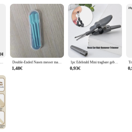
 endiges Nasen messer manuelle Sicherheit saubere Nase Haars ch neider tragbare Ohr schaufel Haarsc haber Nasenloch Haars ch neiden für m6c1
Double-Ended Nasen messer manuelle Nase Haars ch neider tragbare Ohr schaufel Haarsc haber Rasieren Nase Haars ch neider Männer Großhandel
1pc Edelstahl Mini tragbare gebogene Schnurrbart Nase Ohr Haarentferner Scheren schneider kleine Schere
1,48€
0,93€
0