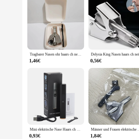
Tragbarer Nasen ohr haars ch neider für Männer Edelstahl manueller Trimmer wasch barer Trimmer zur Nasen haaren tfernung
1,46€
0,56€
Mini elektrische Nase Haars ch neider für Männer digitale wiederauf ladbare Haaren tfernungs werkzeuge Ohr Gesicht Lippen Augenbrauen Haar Rasiermesser Rasierer
Männer und Frauen elektrische Bürsten für Haars ch neider
0,93€
1,84€