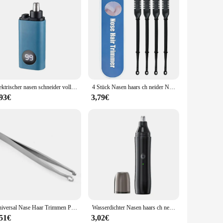
Elektrischer nasen schneider voll automatisch wiederauf ladbarer multifunktion aler nasen haar mann sauber trimer rasierer für männer frauen s3y1
4 Stück Nasen haars ch neider Nase Haar messer 360 Grad drehbare manuelle Nasenloch Haaren tfernungs werkzeug doppelseitige Klinge für Männer und Frauen
,93€
3,79€
Universal Nase Haar Trimmen Pinzette Edelstahl Augenbraue Nase Haar Cut Maniküre Gesichts Trimmen Make-Up Schere Trimmer
Wasserdichter Nasen haars ch neider Nasen schneider Herren rasierer Damen Haaren tfernungs messer Ohr-, Hals-und Augenbrauen schneider
,51€
3,02€