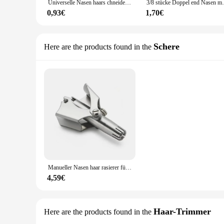
Universelle Nasen haars chneide pinzette Edelstahl Augenbrauen Nase Haarschnitt Maniküre Gesichts schnitt Make-up Schere Trimmer
3/8 stücke Doppel end Nasen messer manuelle Na
0,93€
1,70€
Schere
Here are the products found in the
Manueller Nasen haar rasierer für Männer und Frauen Edelstahl-Nasen haars ch neider geräuschloser wasch barer Hand rasierer
4,59€
Haar-Trimmer
Here are the products found in the