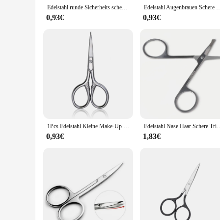
Edelstahl runde Sicherheits schere Augenbrauen Make-up Schere Schönheit Nase Haars ch neider Schere Augenbrauen mit scharfem Kopf
Edelstahl Augenbrauen Schere Maniküre Nagel Nagel haut Trimmer Nase Haarentferner s
0,93€
0,93€
1Pcs Edelstahl Kleine Make-Up Pflege Schere Augenbrauen Für Maniküre Nagel Häutchen Bart Und Schnurrbart Trimmer Nase Haar Werkzeug
Edelstahl Nase Haar Schere Trimmer Make-Up Cut Ohr Gesichts Kleine Haar E
0,93€
1,83€