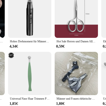
Delysia King Nasen haars ch neider
Hohes Drehmoment für Männer und Frauen, geräuscharm erhältlich, schwarzer elektrischer Nasen haars ch neider, Hoch geschwindigkeit motor, wasch bares Nasen haar
Hot Sale Herren und Damen Allzweck Edelstahl schwarz Rundkopf Sicherheit Nase Haars chere/Augenbrauen schneider
4,34€
0,59€
0
 Clipper geräuschlos wasch bar Trimer Nasenhöhle waschen Lippenstift Schere Slicer
Universal Nase Haar Trimmen Pinzette Edelstahl Augenbraue Nase Haar Cut Maniküre Gesichts Trimmen Make-Up Schere Trimmer
Männer und Frauen elektrische Bürsten für Haars ch neider Clipper geräuschlos wasch bar Trimer Nasenhöhle waschen Lippenstift Schere Slicer
1,85€
1,80€
0