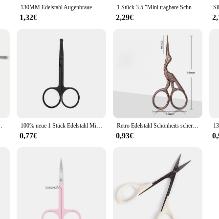
charfe Spitze Kurve Schönheit Make-up-Tool
130MM Edelstahl Augenbraue Wimpern Nase Haar Schere Entferner Make-Up Werkzeug Schere Maniküre Häutchen Entfernen Cutter Trimmer
1 Stück 3.5 "Mini tragbare Schnurrbarts chere Edelstahl Schnurrbart Nase Ohr Haarentferner Scheren schneider Multifunktion schere
1,32€
2,29€
2
ntferner Schönheit Werkzeug Mode 2017 Silber Tragbare
100% neue 1 Stück Edelstahl Mini tragbare gebogene Schnurrbart Nase Ohr Haarentferner Scheren schneider kleine Schere
Retro Edelstahl Schönheits schere Make-up Pflege Augenbrauen Trimmer Wimpern Nase Gesichts haarentferner Nagels chere Nagel Werkzeug
0,77€
0,93€
0