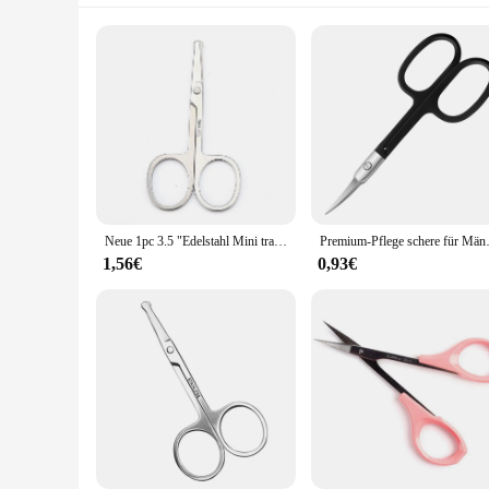
Neue 1pc 3.5 "Edelstahl Mini tragbare gebogene Schnurrbart Nase Ohr Haarentferner Trimmer kleine Schere kleine Schere
Premium-Pflege schere für Männer und Fr
1,56€
0,93€