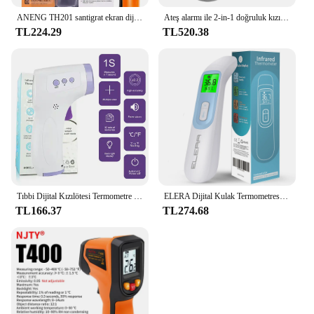
ANENG TH201 santigrat ekran dijital kızılötesi termometre son derece hassas temassız sıcaklık ölçüm tabancası higrometre
Ateş alarmı ile 2-in-1 doğruluk kızılötesi termometre ve tüm aile için % LCD ekran doğru okumalar
TL224.29
TL520.38
Tıbbi Dijital Kızılötesi Termometre Hızlı Sıcaklık Ölçümü Tıbbi El Vücut Alın Temassız Termometre Tabancası
ELERA Dijital Kulak Termometresi Alın Temassız Bebek Vücut Termometro Kızılötesi LCD Yetişkin Ateş IR Ev Sağlık Monitörleri
TL166.37
TL274.68