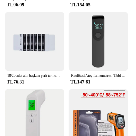
TL96.09
TL154.05
10/20 adet alın başkanı şerit termometre su süt termometre ateş vücut bebek çocuk çocuk testi sıcaklık Sticker bebek bakımı
Kızılötesi Ateş Termometresi Tıbbi Ev Dijital LCD Bebek Yetişkin temassız Lazer Vücut Sıcaklığı Kulak Termometresi
TL76.31
TL147.61