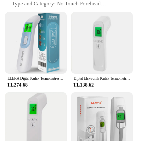
Type and Category: No Touch Forehead
Thermometer
Design and Style: Sleek, ergonomic design for easy
handling
Usage and Purpose: Accurate, non-contact
temperature readings
Typical Adaptive Scenario: Ideal for healthcare
professionals and home use
Shape or Size or Weight or Quantity: Compact and
lightweight, suitable for multiple users
Features:
ELERA Dijital Kulak Termometresi Alın Temassız Bebek Vücut Termometro Kızılötesi LCD Yetişkin Ateş IR Ev Sağlık Monitörleri
Dijital Elektronik Kulak Termometresi Alın Temassız Bebek Vücut Termometro Kızılötesi Yetişkin Ateş IR Ev Sağlık Monitörleri
|Wholesale|Vendors|
TL274.68
TL138.62
**Accurate and Hygienic Measurements**
The No Touch Forehead Thermometer is an
essential tool for maintaining health and hygiene in
various settings. Its innovative design allows for
quick and accurate temperature readings without
the need for physical contact, ensuring a hygienic
and safe experience for both the user and the
patient. This feature is particularly beneficial in