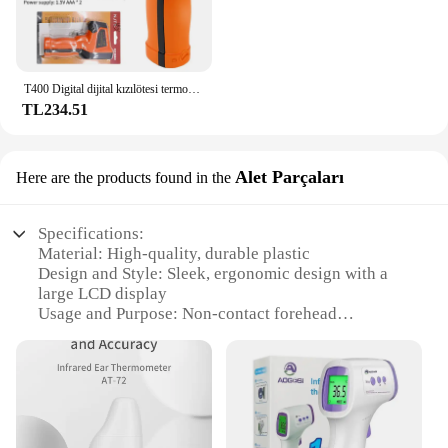
T400 Digital dijital kızılötesi termometre-50 ~ 600 ℃ lazer termometro Pyrometer Gun temassız lazer sıcaklık ölçer ölçer araçları
TL234.51
Alet Parçaları
Here are the products found in the
Specifications:
Material: High-quality, durable plastic
Design and Style: Sleek, ergonomic design with a
large LCD display
Usage and Purpose: Non-contact forehead
thermometer for quick, accurate temperature
readings
Performance and Property: Accurate to ±0.2°C, with
a response time of 1 second
Parts and Accessories: Comes with a protective
cover and a user manual