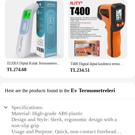
ELERA Dijital Kulak Termometresi Alın Temassız Bebek Vücut Termometro Kızılötesi LCD Yetişkin Ateş IR Ev Sağlık Monitörleri
T400 Digital dijital kızılötesi termometre-50 ~ 600 ℃ lazer termometro Pyrometer Gun temassız lazer sıcaklık ölçer ölçer araçları
TL274.68
TL234.51
Ev Termometreleri
Here are the products found in the
Specifications:
Material: High-grade ABS plastic
Design and Style: Sleek, ergonomic design with a
non-slip grip
Usage and Purpose: Quick, non-contact forehead