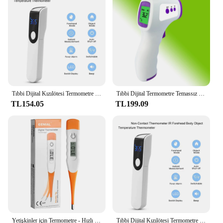
families and healthcare providers alike. The
thermometer's large, easy-to-read display ensures
that temperature readings are clear and accessible,
even in low light conditions. Additionally, the
included protective cover provides an extra layer of
hygiene, making it a reliable and safe choice for
both personal and professional use.
Tıbbi Dijital Kızılötesi Termometre Hızlı Sıcaklık Ölçümü Tıbbi El Vücut Alın Temassız Termometre
Tıbbi Dijital Termometre Temassız Kızılötesi Vücut Sıcaklığı Cihazı Bebek Yetişkinler için Ateş Ölçü Aracı Ateş Monitörü
TL154.05
TL199.09
Yetişkinler için Termometre - Hızlı Okuma, Doğru Ateş Termometresi, Bazal Dijital Termometre
Tıbbi Dijital Kızılötesi Termometre Hızlı Sıcaklık Ölçümü Ev kullanımı El Vücut Alın temassız Termometre