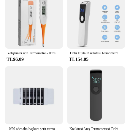
Yetişkinler için Termometre - Hızlı Okuma, Doğru Ateş Termometresi, Bazal Dijital Termometre
Tıbbi Dijital Kızılötesi Termometre Hızlı Sıcaklık Ölçümü Ev kullanımı El Vücut Alın temassız Termometre
TL96.09
TL154.05
10/20 adet alın başkanı şerit termometre su süt termometre ateş vücut bebek çocuk çocuk testi sıcaklık Sticker bebek bakımı
Kızılötesi Ateş Termometresi Tıbbi Ev Dijital LCD Bebek Yetişkin temassız Lazer Vücut Sıcaklığı Kulak Termometresi