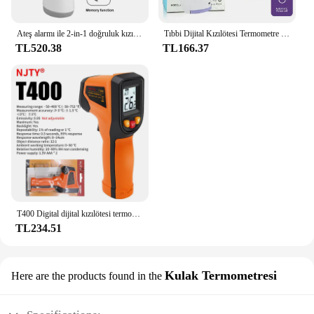
Ateş alarmı ile 2-in-1 doğruluk kızılötesi termometre ve tüm aile için % LCD ekran doğru okumalar
Tıbbi Dijital Kızılötesi Termometre Hızlı Sıcaklık Ölçümü Tıbbi El Vücut Alın Temassız Termometre Tabancası
TL520.38
TL166.37
T400 Digital dijital kızılötesi termometre-50 ~ 600 ℃ lazer termometro Pyrometer Gun temassız lazer sıcaklık ölçer ölçer araçları
TL234.51
Kulak Termometresi
Here are the products found in the