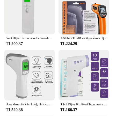
Yeni Dijital Termometre Ev Sıcaklık Ölçümü Tıbbi temassız Kızılötesi Lazer Sıcaklık Tabancası Test Cihazı-50-500
ANENG TH201 santigrat ekran dijital kızılötesi termometre son derece hassas temassız sıcaklık ölçüm tabancası higrometre
TL200.37
TL224.29
Ateş alarmı ile 2-in-1 doğruluk kızılötesi termometre ve tüm aile için % LCD ekran doğru okumalar
Tıbbi Dijital Kızılötesi Termometre Hızlı Sıcaklık Ölçümü Tıbbi El Vücut Alın Temassız Termometre Tabancası
TL520.38
TL166.37