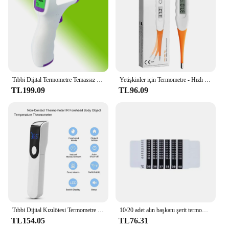
Tıbbi Dijital Termometre Temassız Kızılötesi Vücut Sıcaklığı Cihazı Bebek Yetişkinler için Ateş Ölçü Aracı Ateş Monitörü
Yetişkinler için Termometre - Hızlı Okuma, Doğru Ateş Termometresi, Bazal Dijital Termometre
TL199.09
TL96.09
Tıbbi Dijital Kızılötesi Termometre Hızlı Sıcaklık Ölçümü Ev kullanımı El Vücut Alın temassız Termometre
10/20 adet alın başkanı şerit termometre su süt termometre ateş vücut bebek çocuk çocuk testi sıcaklık Sticker bebek bakımı
TL154.05
TL76.31