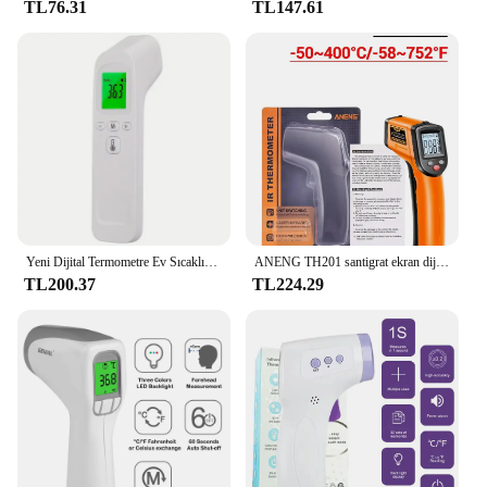
TL76.31
TL147.61
Yeni Dijital Termometre Ev Sıcaklık Ölçümü Tıbbi temassız Kızılötesi Lazer Sıcaklık Tabancası Test Cihazı-50-500
ANENG TH201 santigrat ekran dijital kızılötesi termometre son derece hassas temassız sıcaklık ölçüm tabancası higrometre
TL200.37
TL224.29