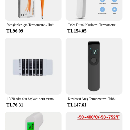
Yetişkinler için Termometre - Hızlı Okuma, Doğru Ateş Termometresi, Bazal Dijital Termometre
Tıbbi Dijital Kızılötesi Termometre Hızlı Sıcaklık Ölçümü Ev kullanımı El Vücut Alın temassız Termometre
TL96.09
TL154.05
10/20 adet alın başkanı şerit termometre su süt termometre ateş vücut bebek çocuk çocuk testi sıcaklık Sticker bebek bakımı
Kızılötesi Ateş Termometresi Tıbbi Ev Dijital LCD Bebek Yetişkin temassız Lazer Vücut Sıcaklığı Kulak Termometresi
TL76.31
TL147.61