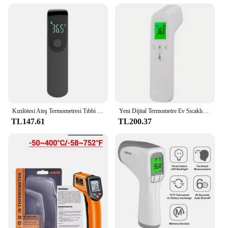
Kızılötesi Ateş Termometresi Tıbbi Ev Dijital LCD Bebek Yetişkin temassız Lazer Vücut Sıcaklığı Kulak Termometresi
Yeni Dijital Termometre Ev Sıcaklık Ölçümü Tıbbi temassız Kızılötesi Lazer Sıcaklık Tabancası Test Cihazı-50-500
TL147.61
TL200.37