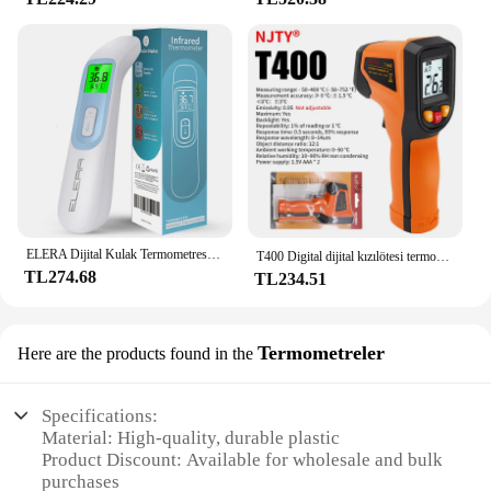
ELERA Dijital Kulak Termometresi Alın Temassız Bebek Vücut Termometro Kızılötesi LCD Yetişkin Ateş IR Ev Sağlık Monitörleri
T400 Digital dijital kızılötesi termometre-50 ~ 600 ℃ lazer termometro Pyrometer Gun temassız lazer sıcaklık ölçer ölçer araçları
TL274.68
TL234.51
Termometreler
Here are the products found in the
Specifications:
Material: High-quality, durable plastic
Product Discount: Available for wholesale and bulk
purchases