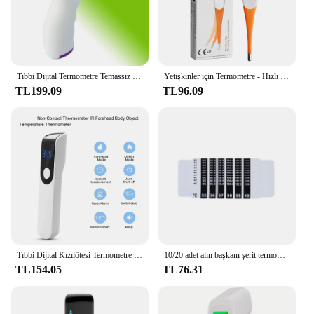
Tıbbi Dijital Termometre Temassız Kızılötesi Vücut Sıcaklığı Cihazı Bebek Yetişkinler için Ateş Ölçü Aracı Ateş Monitörü
Yetişkinler için Termometre - Hızlı Okuma, Doğru Ateş Termometresi, Bazal Dijital Termometre
TL199.09
TL96.09
Tıbbi Dijital Kızılötesi Termometre Hızlı Sıcaklık Ölçümü Ev kullanımı El Vücut Alın temassız Termometre
10/20 adet alın başkanı şerit termometre su süt termometre ateş vücut bebek çocuk çocuk testi sıcaklık Sticker bebek bakımı
TL154.05
TL76.31