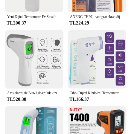
Yeni Dijital Termometre Ev Sıcaklık Ölçümü Tıbbi temassız Kızılötesi Lazer Sıcaklık Tabancası Test Cihazı-50-500
ANENG TH201 santigrat ekran dijital kızılötesi termometre son derece hassas temassız sıcaklık ölçüm tabancası higrometre
TL200.37
TL224.29
Ateş alarmı ile 2-in-1 doğruluk kızılötesi termometre ve tüm aile için % LCD ekran doğru okumalar
Tıbbi Dijital Kızılötesi Termometre Hızlı Sıcaklık Ölçümü Tıbbi El Vücut Alın Temassız Termometre Tabancası
TL520.38
TL166.37