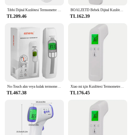
providing a hygienic and non-invasive method for
checking body temperature.
Tıbbi Dijital Kızılötesi Termometre Hızlı Sıcaklık Ölçümü Tıbbi El Vücut Alın Temassız Termometre
BOALZETD Bebek Dijital Kızılötesi Alın Termometresi Ateş Temassız Klinik Elektronik Tıbbi Sıcaklık Ölçer Yetişkin
TL209.46
TL162.39
**Rapid and Reliable Results**
With an impressive performance and property, this
thermometer is capable of delivering accurate
readings within just 1 second, ensuring that you
receive your results swiftly. The advanced
technology behind the device guarantees readings
with an accuracy of ±0.2°C, making it a dependable
tool for health monitoring. Whether you're a
healthcare professional or a concerned parent, this
thermometer is an indispensable addition to your
medical kit, offering rapid and reliable results every
time.
No-Touch alın veya kulak termometresi, yetişkinler ve çocuklar için kızılötesi dijital, dokunmasız, 3 Ultra duyarlı sensör
Xiao mi için Kızılötesi Termometre Dijital LCD Vücut Ölçümü Çocuklar Yetişkin Ateş IR Çocuk Temassız Termometre
TL467.38
TL176.45
**Designed for Everyone**
Understanding the diverse needs of its users, this
thermometer is not just a tool for healthcare
professionals but also for everyday families. Its
user-friendly design makes it suitable for all ages,
from infants to adults. The set includes 5
replacement filters, ensuring that you can maintain