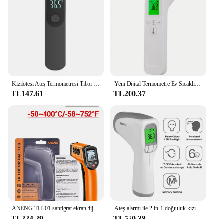
Kızılötesi Ateş Termometresi Tıbbi Ev Dijital LCD Bebek Yetişkin temassız Lazer Vücut Sıcaklığı Kulak Termometresi
Yeni Dijital Termometre Ev Sıcaklık Ölçümü Tıbbi temassız Kızılötesi Lazer Sıcaklık Tabancası Test Cihazı-50-500
TL147.61
TL200.37
ANENG TH201 santigrat ekran dijital kızılötesi termometre son derece hassas temassız sıcaklık ölçüm tabancası higrometre
Ateş alarmı ile 2-in-1 doğruluk kızılötesi termometre ve tüm aile için % LCD ekran doğru okumalar
TL224.29
TL520.38