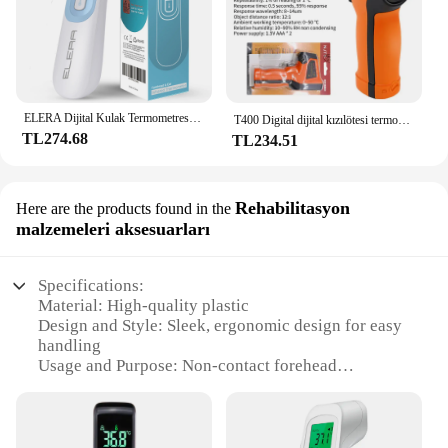
ELERA Dijital Kulak Termometresi Alın Temassız Bebek Vücut Termometro Kızılötesi LCD Yetişkin Ateş IR Ev Sağlık Monitörleri
T400 Digital dijital kızılötesi termometre-50 ~ 600 ℃ lazer termometro Pyrometer Gun temassız lazer sıcaklık ölçer ölçer araçları
TL274.68
TL234.51
Rehabilitasyon
Here are the products found in the
malzemeleri aksesuarları
Specifications:
Material: High-quality plastic
Design and Style: Sleek, ergonomic design for easy
handling
Usage and Purpose: Non-contact forehead
temperature measurement
Performance and Property: Accurate readings in
seconds
Parts and Accessories: Includes a set of