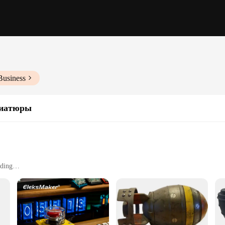
Business
ниатюры
nding
uring sports activities
y to clean
cure carabiner clip