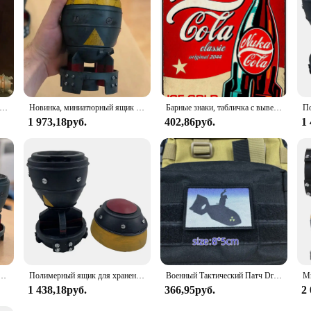
 хранения Nuke, 7,9-дюймовый контейнер для хранения в форме 3D Nuke из смолы, маленькое украшение в виде ракетных фигурок для декора настольного стола
Новинка, миниатюрный ящик для хранения Nuke Bomb, ретро, Статуэтка из смолы, рабочее искусство, Декор для дома, спальни, офиса, настольное украшение, 1 шт.
Барные знаки, табличка с вывесками, металлическая живопись, 3 4 игра Nuke COLA, металлические знаки, настенный плакат, декор для домашней комнаты, школы, железная живопись (pic2
1 973,18руб.
402,86руб.
1
абочего стола, ретро мини-бомба Nuke, ящик для хранения, модель ракета для дома, спальни, офиса, настольное украшение
Полимерный ящик для хранения Nuke Bomb, настольные украшения с ядерной бомбой, мини-ящик для хранения, Декор для дома, спальни, офиса, настольное украшение
Военный Тактический Патч Dr Strangelove с принтом на липучке, эмблема военного тактического флага
1 438,18руб.
366,95руб.
2