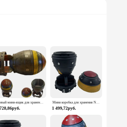
er unparalleled comfort and durability. Whether you're
tures bold colors that are sure to make a statement, while
t a practical choice for those who value both fashion and
ability and support from reliable vendors and suppliers make
Новый мини-ящик для хранения Nuke Bomb, настольное украшение в стиле ретро для украшения дома
Мини коробка для хранения Nuke Bomb, ретро Статуэтка из смолы, настольные художественные поделки, Декор для дома, спальни, офиса, настольное украшение, отличный подарок
 728,86руб.
1 499,72руб.
hirts are designed to last, reducing the need for frequent
 its adaptive design and performance-oriented properties, the