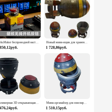
a sports facility manager, or a wholesale vendor looking to
at your items stand out, while the high-quality material
able. The tags come in a variety of sizes, making them
EleksMaker беспроводной настольный компьютер Запуск хоста Главная Кнопка выбора Сделай Сам Nuke внешний Anti-cat Stomp Переключатель EVA
Новый мини-ящик для хранения Nuke Bomb, настольное украшение в стиле ретро для украшения дома
ble and adaptable to your specific needs. Their lightweight
 850,12руб.
1 728,86руб.
s facilities, fitness centers, and gyms where items need to be
t is both practical and stylish, aligning perfectly with the
Полимерная 3D открывающаяся реактивная скульптура, мини-ящик для хранения бомбы Nuke, модель ракеты для дома, спальни, офиса, настольное украшение
Мини-органайзер для ювелирных изделий Nuke, мини-ящик для хранения с секретным хранилищем, в форме ракеты, орнаментный Органайзер
 476,24руб.
1 510,15руб.