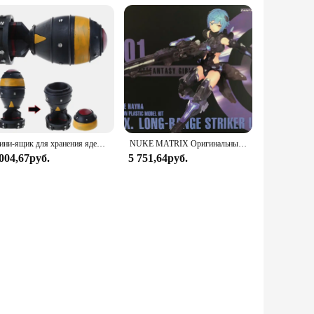
Мини-ящик для хранения ядерной бомбы, ретро фигурка из смолы, настольный художественный декор для дома, спальни, офиса, мужской
NUKE MATRIX Оригинальный комплект модели CYBER FOREST SHADOW GIRLS MAD WOLF Фигурка в сборе Модель игрушки Робот в подарок для мальчиков 160 мм
 004,67руб.
5 751,64руб.