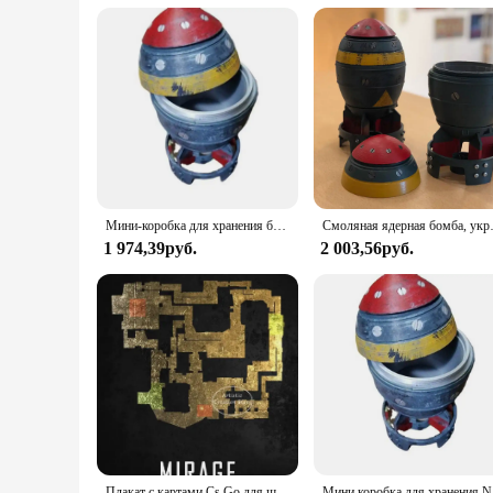
Мини-коробка для хранения бомб Nuke с секретным хранилищем Мини-коробка для хранения ракетного орнамента Nuke
Смоляная ядерная бомба, украшения для р
1 974,39руб.
2 003,56руб.
Плакат с картами Cs Go для шутера от первого лица, игра пыль 2, карта Nuke, черная Печать на холсте, картины на стену для игровой комнаты, Настенный декор
Мини коробка д