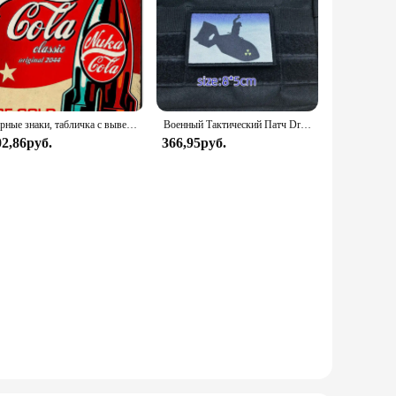
Барные знаки, табличка с вывесками, металлическая живопись, 3 4 игра Nuke COLA, металлические знаки, настенный плакат, декор для домашней комнаты, школы, железная живопись (pic2
Военный Тактический Патч Dr Strangelove с принтом на липучке, эмблема военного тактического флага
02,86руб.
366,95руб.