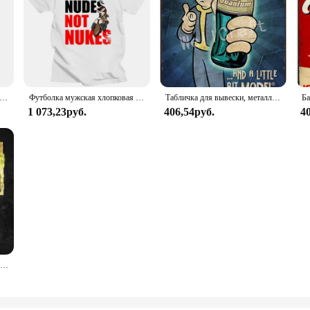
ля хранения Nuke Bomb, ретро Статуэтка из смолы, настольные художественные поделки, Декор для дома, спальни, офиса, настольное украшение, отличный подарок
Футболка мужская хлопковая с круглым вырезом и коротким рукавом
Табличка для вывески, металлическая картина, 3 4 игры Nuke COLA, металлические вывески, настенный постер, декор для дома, комнаты, школы, картина по железу, 8x12 дюймов
1 073,23руб.
406,54руб.
4
Плакат с картами Cs Go для шутера от первого лица, игра пыль 2, карта Nuke, черная Печать на холсте, картины на стену для игровой комнаты, Настенный декор