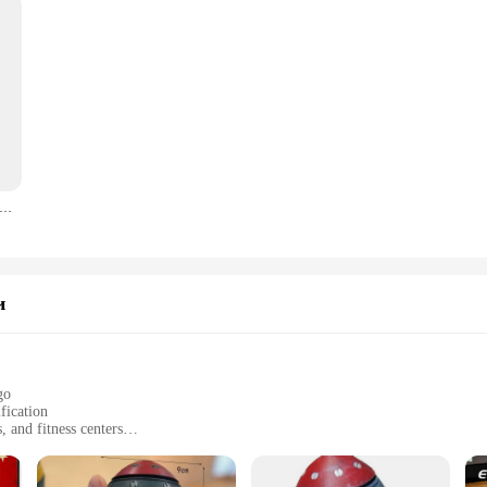
ля хранения Nuke Bomb, ретро Статуэтка из смолы, настольные художественные поделки, Декор для дома, спальни, офиса, настольное украшение, отличный подарок
и
go
fication
, and fitness centers
 sizes to fit different needs
o clean