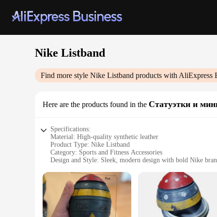
Nike Listband
Find more style
Nike Listband
products with AliExpress 
Статуэтки и ми
Here are the products found in the
Specifications:
Material: High-quality synthetic leather
Product Type: Nike Listband
Category: Sports and Fitness Accessories
Design and Style: Sleek, modern design with bold Nike bra
Usage and Purpose: Ideal for securing keys, cash, and cards d
Performance and Property: Durable, water-resistant, and eas
Parts and Accessories: Includes multiple key holders and a se
Features:
|Wholesale|Vendors|