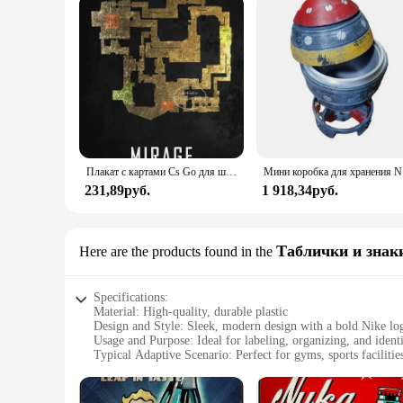
Плакат с картами Cs Go для шутера от первого лица, игра пыль 2, карта Nuke, черная Печать на холсте, картины на стену для игровой комнаты, Настенный декор
Мини коробка д
231,89руб.
1 918,34руб.
Таблички и знак
Here are the products found in the
Specifications:
Material: High-quality, durable plastic
Design and Style: Sleek, modern design with a bold Nike lo
Usage and Purpose: Ideal for labeling, organizing, and identi
Typical Adaptive Scenario: Perfect for gyms, sports facilities
Shape or Size or Weight or Quantity: Available in a variety of
Performance and Property: Resistant to wear and tear, easy t