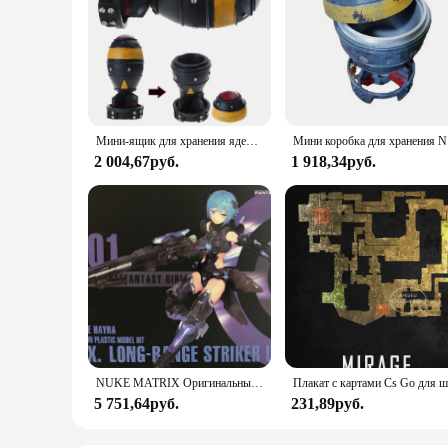
Мини-ящик для хранения ядерной бомбы, ретро фигурка из смолы, настольный художественный декор для дома, спальни, офиса, мужской
Мини коробка д
2 004,67руб.
1 918,34руб.
NUKE MATRIX Оригинальный комплект модели CYBER FOREST SHADOW GIRLS MAD WOLF Фигурка в сборе Модель игрушки Робот в подарок для мальчиков 160 мм
5 751,64руб.
231,89руб.