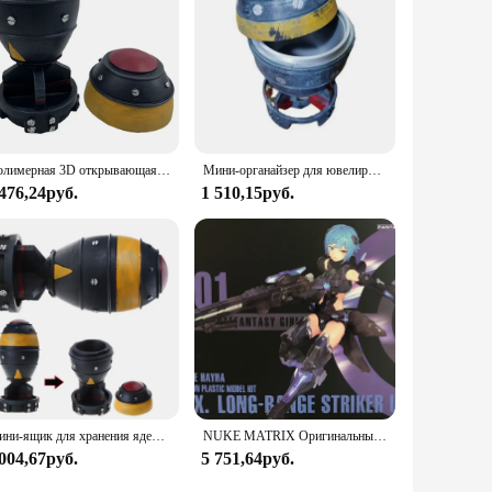
Полимерная 3D открывающаяся реактивная скульптура, мини-ящик для хранения бомбы Nuke, модель ракеты для дома, спальни, офиса, настольное украшение
Мини-органайзер для ювелирных изделий Nuke, мини-ящик для хранения с секретным хранилищем, в форме ракеты, орнаментный Органайзер
 476,24руб.
1 510,15руб.
Мини-ящик для хранения ядерной бомбы, ретро фигурка из смолы, настольный художественный декор для дома, спальни, офиса, мужской
NUKE MATRIX Оригинальный комплект модели CYBER FOREST SHADOW GIRLS MAD WOLF Фигурка в сборе Модель игрушки Робот в подарок для мальчиков 160 мм
 004,67руб.
5 751,64руб.