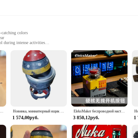
-catching colors
ear
 during intense activities
ts for versatile styling
modern athlete in mind. Crafted from a premium cotton blend, these shirts off
and Футболки set ensures you stay stylish and comfortable. The sleek design fea
 or on hot days.
ultiple shirts included in the set allow for endless styling possibilities, making i
variety of scenarios, from sports events to casual outings. The wholesale avail
lity sportswear to their customers.
ля хранения Nuke Bomb, ретро Статуэтка из смолы, настольные художественные поделки, Декор для дома, спальни, офиса, настольное украшение, отличный подарок
Новинка, миниатюрный ящик для хранения Nuke Bomb, ретро, Статуэтка из смолы, рабочее искусство, Декор для дома, спальни, офиса, настольное украшение, 1 шт.
EleksMaker беспроводной настольный компьютер Запуск хоста Главная Кнопка выбора Сделай Сам Nuke внешний Anti-cat Stomp Переключатель EVA
1 574,00руб.
3 850,12руб.
1
ifestyle but also to the environment. Made with sustainability in mind, these s
ccessible option for anyone looking to upgrade their sportswear collection. With
lues both style and sustainability.