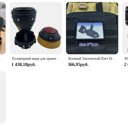
абочего стола, ретро мини-бомба Nuke, ящик для хранения, модель ракета для дома, спальни, офиса, настольное украшение
Полимерный ящик для хранения Nuke Bomb, настольные украшения с ядерной бомбой, мини-ящик для хранения, Декор для дома, спальни, офиса, настольное украшение
Военный Тактический Патч Dr Strangelove с принтом на липучке, эмблема военного тактического флага
1 438,18руб.
366,95руб.
2
ля хранения Nuke Bomb, ретро Статуэтка из смолы, настольные художественные поделки, Декор для дома, спальни, офиса, настольное украшение, отличный подарок