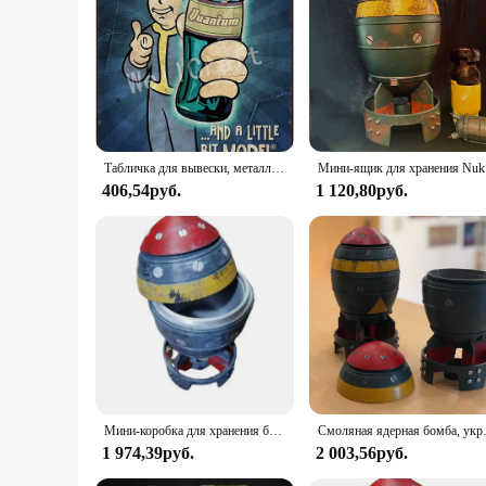
Табличка для вывески, металлическая картина, 3 4 игры Nuke COLA, металлические вывески, настенный постер, декор для дома, комнаты, школы, картина по железу, 8x12 дюймов
Мини-ящик для
406,54руб.
1 120,80руб.
Мини-коробка для хранения бомб Nuke с секретным хранилищем Мини-коробка для хранения ракетного орнамента Nuke
Смоляная ядерная бомба, украшения для р
1 974,39руб.
2 003,56руб.