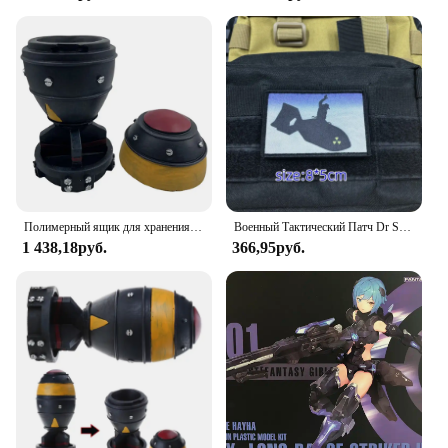
Полимерный ящик для хранения Nuke Bomb, настольные украшения с ядерной бомбой, мини-ящик для хранения, Декор для дома, спальни, офиса, настольное украшение
Военный Тактический Патч Dr Strangelove с принтом на липучке, эмблема военного тактического флага
1 438,18руб.
366,95руб.