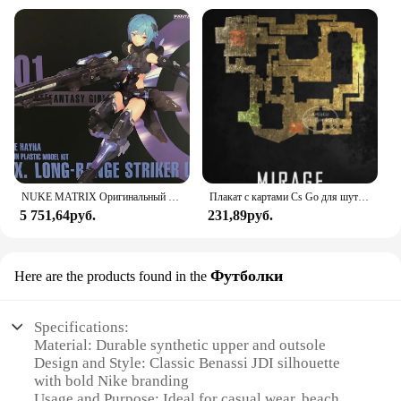
NUKE MATRIX Оригинальный комплект модели CYBER FOREST SHADOW GIRLS MAD WOLF Фигурка в сборе Модель игрушки Робот в подарок для мальчиков 160 мм
Плакат с картами Cs Go для шутера от первого лица, игра пыль 2, карта Nuke, черная Печать на холсте, картины на стену для игровой комнаты, Настенный декор
5 751,64руб.
231,89руб.
Футболки
Here are the products found in the
Specifications:
Material: Durable synthetic upper and outsole
Design and Style: Classic Benassi JDI silhouette
with bold Nike branding
Usage and Purpose: Ideal for casual wear, beach