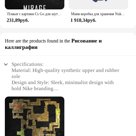
Плакат с картами Cs Go для шутера от первого лица, игра пыль 2, карта Nuke, черная Печать на холсте, картины на стену для игровой комнаты, Настенный декор
Мини коробка для хранения Nuke Bomb, ретро Статуэтка из смолы, настольные художественные поделки, Декор для дома, спальни, офиса, настольное украшение, отличный подарок
231,89руб.
1 918,34руб.
Рисование и
Here are the products found in the
каллиграфия
Specifications:
Material: High-quality synthetic upper and rubber
sole
Design and Style: Sleek, minimalist design with
bold Nike branding
Usage and Purpose: Ideal for casual wear, beach
outings, or poolside relaxation
Typical Adaptive Scenario: Versatile for various
occasions, from a day at the beach to a casual
hangout with friends
Shape or Size or Weight or Quantity: Available in
standard sizes with a lightweight construction