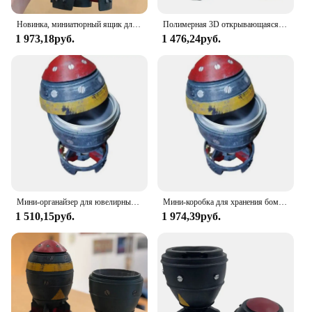
Новинка, миниатюрный ящик для хранения Nuke Bomb, ретро, Статуэтка из смолы, рабочее искусство, Декор для дома, спальни, офиса, настольное украшение, 1 шт.
Полимерная 3D открывающаяся реактивная скульптура, мини-ящик для хранения бомбы Nuke, модель ракеты для дома, спальни, офиса, настольное украшение
1 973,18руб.
1 476,24руб.
Мини-органайзер для ювелирных изделий Nuke, мини-ящик для хранения с секретным хранилищем, в форме ракеты, орнаментный Органайзер
Мини-коробка для хранения бомб Nuke с секретным хранилищем Мини-коробка для хранения ракетного орнамента Nuke
1 510,15руб.
1 974,39руб.