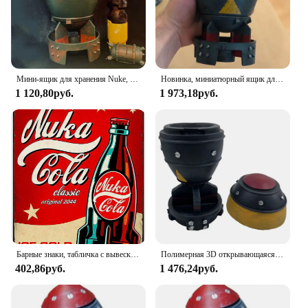
Мини-ящик для хранения Nuke, 7,9-дюймовый контейнер для хранения в форме 3D Nuke из смолы, маленькое украшение в виде ракетных фигурок для декора настольного стола
Новинка, миниатюрный ящик для хранения Nuke Bomb, ретро, Статуэтка из смолы, рабочее искусство, Декор для дома, спальни, офиса, настольное украшение, 1 шт.
1 120,80руб.
1 973,18руб.
Барные знаки, табличка с вывесками, металлическая живопись, 3 4 игра Nuke COLA, металлические знаки, настенный плакат, декор для домашней комнаты, школы, железная живопись (pic2
Полимерная 3D открывающаяся реактивная скульптура, мини-ящик для хранения бомбы Nuke, модель ракеты для дома, спальни, офиса, настольное украшение
402,86руб.
1 476,24руб.