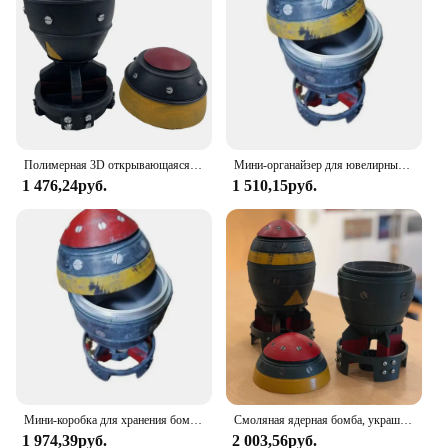
Полимерная 3D открывающаяся реактивная скульптура, мини-ящик для хранения бомбы Nuke, модель ракеты для дома, спальни, офиса, настольное украшение
Мини-органайзер для ювелирных изделий Nuke, мини-ящик для хранения с секретным хранилищем, в форме ракеты, орнаментный Органайзер
1 476,24руб.
1 510,15руб.
Мини-коробка для хранения бомб Nuke с секретным хранилищем Мини-коробка для хранения ракетного орнамента Nuke
Смоляная ядерная бомба, украшения для рабочего стола, ретро мини-бомба Nuke, ящик для хранения, модель ракета для дома, спальни, офиса, настольное украшение
1 974,39руб.
2 003,56руб.