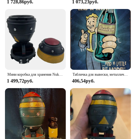
1 728,86руб.
1 073,23руб.
the perfect sets for sale. The wholesale options
make them an excellent choice for businesses, while
the individual pairs are perfect for personal use.
Embrace the blend of comfort and style with the
Nike Benassi JDI Flip Flops.
Мини коробка для хранения Nuke Bomb, ретро Статуэтка из смолы, настольные художественные поделки, Декор для дома, спальни, офиса, настольное украшение, отличный подарок
Табличка для вывески, металлическая картина, 3 4 игры Nuke COLA, металлические вывески, настенный постер, декор для дома, комнаты, школы, картина по железу, 8x12 дюймов
1 499,72руб.
406,54руб.