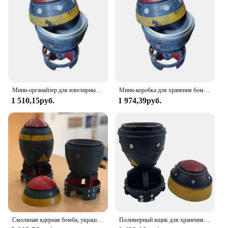
Мини-органайзер для ювелирных изделий Nuke, мини-ящик для хранения с секретным хранилищем, в форме ракеты, орнаментный Органайзер
Мини-коробка для хранения бомб Nuke с секретным хранилищем Мини-коробка для хранения ракетного орнамента Nuke
1 510,15руб.
1 974,39руб.
Смоляная ядерная бомба, украшения для рабочего стола, ретро мини-бомба Nuke, ящик для хранения, модель ракета для дома, спальни, офиса, настольное украшение
Полимерный ящик для хранения Nuke Bomb, настольные украшения с ядерной бомбой, мини-ящик для хранения, Декор для дома, спальни, офиса, настольное украшение