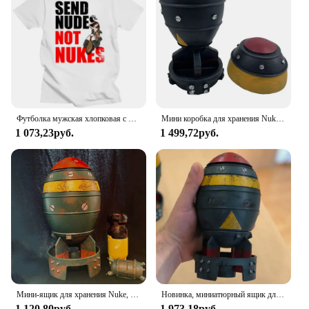
available for sale, offering a cost-effective solution
for bulk purchases. The flip flops are not just a
product; they are a statement of style and quality
that resonates with the Nike brand's commitment to
excellence. With their durable construction and
timeless design, these flip flops are a smart
investment for anyone looking to add a touch of
Nike flair to their summer wardrobe.
Футболка мужская хлопковая с круглым вырезом и коротким рукавом
Мини коробка для хранения Nuke Bomb, ретро Статуэтка из смолы, настольные художественные поделки, Декор для дома, спальни, офиса, настольное украшение, отличный подарок
1 073,23руб.
1 499,72руб.
Мини-ящик для хранения Nuke, 7,9-дюймовый контейнер для хранения в форме 3D Nuke из смолы, маленькое украшение в виде ракетных фигурок для декора настольного стола
Новинка, миниатюрный ящик для хранения Nuke Bomb, ретро, Статуэтка из смолы, рабочее искусство, Декор для дома, спальни, офиса, настольное украшение, 1 шт.
1 120,80руб.
1 973,18руб.