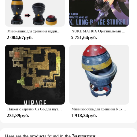
Мини-ящик для хранения ядерной бомбы, ретро фигурка из смолы, настольный художественный декор для дома, спальни, офиса, мужской
NUKE MATRIX Оригинальный комплект модели CYBER FOREST SHADOW GIRLS MAD WOLF Фигурка в сборе Модель игрушки Робот в подарок для мальчиков 160 мм
2 004,67руб.
5 751,64руб.
Плакат с картами Cs Go для шутера от первого лица, игра пыль 2, карта Nuke, черная Печать на холсте, картины на стену для игровой комнаты, Настенный декор
Мини коробка для хранения Nuke Bomb, ретро Статуэтка из смолы, настольные художественные поделки, Декор для дома, спальни, офиса, настольное украшение, отличный подарок
231,89руб.
1 918,34руб.
Заплатки
Here are the products found in the