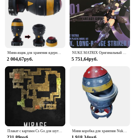
Мини-ящик для хранения ядерной бомбы, ретро фигурка из смолы, настольный художественный декор для дома, спальни, офиса, мужской
NUKE MATRIX Оригинальный комплект модели CYBER FOREST SHADOW GIRLS MAD WOLF Фигурка в сборе Модель игрушки Робот в подарок для мальчиков 160 мм
2 004,67руб.
5 751,64руб.
Плакат с картами Cs Go для шутера от первого лица, игра пыль 2, карта Nuke, черная Печать на холсте, картины на стену для игровой комнаты, Настенный декор
Мини коробка для хранения Nuke Bomb, ретро Статуэтка из смолы, настольные художественные поделки, Декор для дома, спальни, офиса, настольное украшение, отличный подарок
231,89руб.
1 918,34руб.