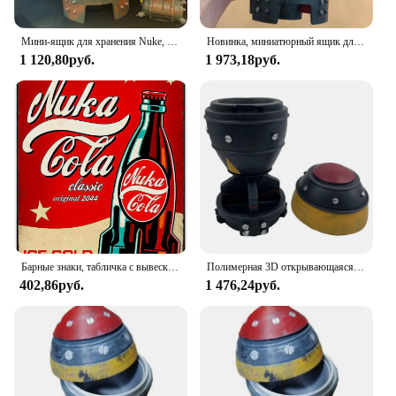
Мини-ящик для хранения Nuke, 7,9-дюймовый контейнер для хранения в форме 3D Nuke из смолы, маленькое украшение в виде ракетных фигурок для декора настольного стола
Новинка, миниатюрный ящик для хранения Nuke Bomb, ретро, Статуэтка из смолы, рабочее искусство, Декор для дома, спальни, офиса, настольное украшение, 1 шт.
1 120,80руб.
1 973,18руб.
Барные знаки, табличка с вывесками, металлическая живопись, 3 4 игра Nuke COLA, металлические знаки, настенный плакат, декор для домашней комнаты, школы, железная живопись (pic2
Полимерная 3D открывающаяся реактивная скульптура, мини-ящик для хранения бомбы Nuke, модель ракеты для дома, спальни, офиса, настольное украшение
402,86руб.
1 476,24руб.