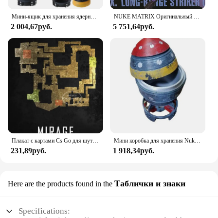
Мини-ящик для хранения ядерной бомбы, ретро фигурка из смолы, настольный художественный декор для дома, спальни, офиса, мужской
NUKE MATRIX Оригинальный комплект модели CYBER FOREST SHADOW GIRLS MAD WOLF Фигурка в сборе Модель игрушки Робот в подарок для мальчиков 160 мм
2 004,67руб.
5 751,64руб.
Плакат с картами Cs Go для шутера от первого лица, игра пыль 2, карта Nuke, черная Печать на холсте, картины на стену для игровой комнаты, Настенный декор
Мини коробка для хранения Nuke Bomb, ретро Статуэтка из смолы, настольные художественные поделки, Декор для дома, спальни, офиса, настольное украшение, отличный подарок
231,89руб.
1 918,34руб.
Таблички и знаки
Here are the products found in the
Specifications: