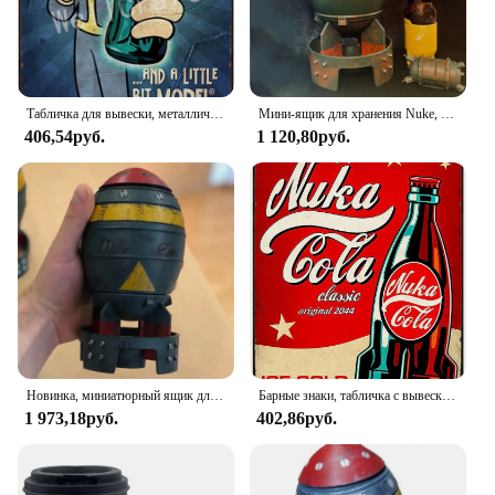
Табличка для вывески, металлическая картина, 3 4 игры Nuke COLA, металлические вывески, настенный постер, декор для дома, комнаты, школы, картина по железу, 8x12 дюймов
Мини-ящик для хранения Nuke, 7,9-дюймовый контейнер для хранения в форме 3D Nuke из смолы, маленькое украшение в виде ракетных фигурок для декора настольного стола
406,54руб.
1 120,80руб.
Новинка, миниатюрный ящик для хранения Nuke Bomb, ретро, Статуэтка из смолы, рабочее искусство, Декор для дома, спальни, офиса, настольное украшение, 1 шт.
Барные знаки, табличка с вывесками, металлическая живопись, 3 4 игра Nuke COLA, металлические знаки, настенный плакат, декор для домашней комнаты, школы, железная живопись (pic2
1 973,18руб.
402,86руб.