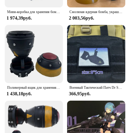
Мини-коробка для хранения бомб Nuke с секретным хранилищем Мини-коробка для хранения ракетного орнамента Nuke
Смоляная ядерная бомба, украшения для рабочего стола, ретро мини-бомба Nuke, ящик для хранения, модель ракета для дома, спальни, офиса, настольное украшение
1 974,39руб.
2 003,56руб.
Полимерный ящик для хранения Nuke Bomb, настольные украшения с ядерной бомбой, мини-ящик для хранения, Декор для дома, спальни, офиса, настольное украшение
Военный Тактический Патч Dr Strangelove с принтом на липучке, эмблема военного тактического флага
1 438,18руб.
366,95руб.