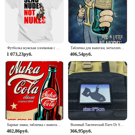
Футболка мужская хлопковая с круглым вырезом и коротким рукавом
Табличка для вывески, металлическая картина, 3 4 игры Nuke COLA, металлические вывески, настенный постер, декор для дома, комнаты, школы, картина по железу, 8x12 дюймов
1 073,23руб.
406,54руб.
Барные знаки, табличка с вывесками, металлическая живопись, 3 4 игра Nuke COLA, металлические знаки, настенный плакат, декор для домашней комнаты, школы, железная живопись (pic2
Военный Тактический Патч Dr Strangelove с принтом на липучке, эмблема военного тактического флага
402,86руб.
366,95руб.