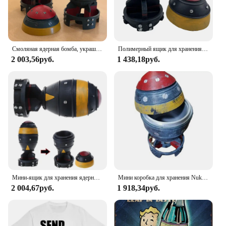
Смоляная ядерная бомба, украшения для рабочего стола, ретро мини-бомба Nuke, ящик для хранения, модель ракета для дома, спальни, офиса, настольное украшение
Полимерный ящик для хранения Nuke Bomb, настольные украшения с ядерной бомбой, мини-ящик для хранения, Декор для дома, спальни, офиса, настольное украшение
2 003,56руб.
1 438,18руб.
Мини-ящик для хранения ядерной бомбы, ретро фигурка из смолы, настольный художественный декор для дома, спальни, офиса, мужской
Мини коробка для хранения Nuke Bomb, ретро Статуэтка из смолы, настольные художественные поделки, Декор для дома, спальни, офиса, настольное украшение, отличный подарок
2 004,67руб.
1 918,34руб.