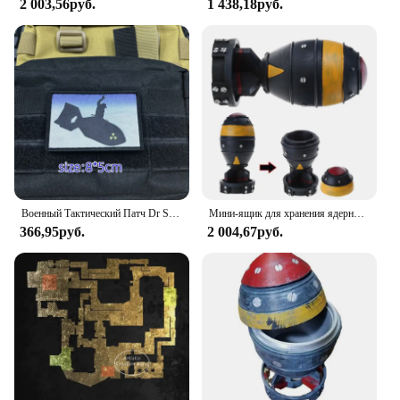
2 003,56руб.
1 438,18руб.
Военный Тактический Патч Dr Strangelove с принтом на липучке, эмблема военного тактического флага
Мини-ящик для хранения ядерной бомбы, ретро фигурка из смолы, настольный художественный декор для дома, спальни, офиса, мужской
366,95руб.
2 004,67руб.