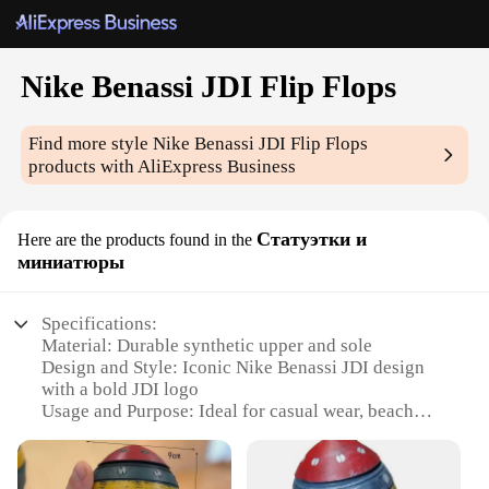
Nike Benassi JDI Flip Flops
Find more style
Nike Benassi JDI Flip Flops
products with AliExpress Business
Статуэтки и
Here are the products found in the
миниатюры
Specifications:
Material: Durable synthetic upper and sole
Design and Style: Iconic Nike Benassi JDI design
with a bold JDI logo
Usage and Purpose: Ideal for casual wear, beach
outings, or poolside relaxation
Performance and Property: Lightweight and
comfortable, with a slip-resistant sole