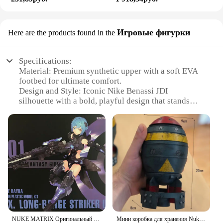
Игровые фигурки
Here are the products found in the
Specifications:
Material: Premium synthetic upper with a soft EVA
footbed for ultimate comfort.
Design and Style: Iconic Nike Benassi JDI
silhouette with a bold, playful design that stands
out.
Usage and Purpose: Ideal for casual wear, beach
outings, or poolside relaxation.
Performance and Property: Durable construction
ensures long-lasting wear, while the slip-resistant
outsole provides stability.
Shape or Size or Weight or Quantity: Available in
standard sizes to fit a variety of foot shapes and
sizes.
Parts and Accessories: Comes with a set of Nike
Benassi JDI Flip Flops, ready for immediate use.
NUKE MATRIX Оригинальный комплект модели CYBER FOREST SHADOW GIRLS MAD WOLF Фигурка в сборе Модель игрушки Робот в подарок для мальчиков 160 мм
Мини коробка для хранения Nuke Bomb, ретро Статуэтка из смолы, настольные художественные поделки, Декор для дома, спальни, офиса, настольное украшение, отличный подарок