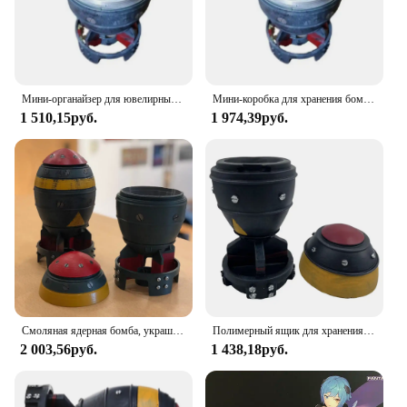
Мини-органайзер для ювелирных изделий Nuke, мини-ящик для хранения с секретным хранилищем, в форме ракеты, орнаментный Органайзер
Мини-коробка для хранения бомб Nuke с секретным хранилищем Мини-коробка для хранения ракетного орнамента Nuke
1 510,15руб.
1 974,39руб.
Смоляная ядерная бомба, украшения для рабочего стола, ретро мини-бомба Nuke, ящик для хранения, модель ракета для дома, спальни, офиса, настольное украшение
Полимерный ящик для хранения Nuke Bomb, настольные украшения с ядерной бомбой, мини-ящик для хранения, Декор для дома, спальни, офиса, настольное украшение
2 003,56руб.
1 438,18руб.