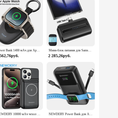
Power Bank 1400 мАч для Apple Watch 9/8/7/6/5/4/3/2/SE/Ultra 2, беспроводной магнитный внешний аккумулятор, брелок, портативное зарядное устройство, аккумулятор
Мини-блок питания для Samsung Galaxy,Google Pixel, iPhone, QC PD PowerBank с быстрой зарядкой, запасная Внешняя батарея, портативное зарядное устройство
 562,76руб.
2 285,26руб.
NEWDERY 10000 мАч чехол для iPhone 15 Pro Max ,15Plus зарядное устройство для аккумулятора, Беспроводная зарядка, портативный чехол для внешнего аккумулятора
NEWDERY Power Bank для Apple Watch Зарядное устройство для быстрой зарядки Встроенный кабель для телефонов iPhone,Samsung,LG Вспомогательная батарея 20000 мАч