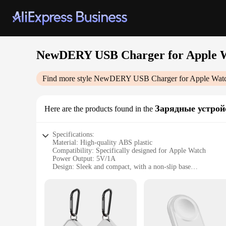
NewDERY USB Charger for Apple 
Find more style
NewDERY USB Charger for Apple Wat
Зарядные устрой
Here are the products found in the
Specifications:
Material: High-quality ABS plastic
Compatibility: Specifically designed for Apple Watch
Power Output: 5V/1A
Design: Sleek and compact, with a non-slip base
Usage: Ideal for charging your Apple Watch at home or on t
Performance: Efficient and reliable charging
Features:
**Effortless Charging for Your Apple Watch**
The NewDERY USB Charger for Apple Watch is an indispensabl
statement of style and practicality. Crafted from durable ABS p