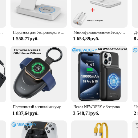
g your Apple Watch on the move.
provide a seamless charging experience. Its 5V/1A power output ensures that 
 keeps the charger firmly in place, preventing any accidental slips or falls. Whe
 to go.
ядное устройство для iWatch 9 8 7 6 SE 5 4 док-станция для быстрой зарядки USB Type C кабель для серии Apple Watch
Подставка для беспроводного зарядного устройства 100 Вт 4 в 1 для iPhone 14 13 X Samsung Apple Watch Airpods iWatch Складная док-станция для быстрой зарядки Qi
Многофункциональное Беспроводное зарядное устройство 3 в 1, подставка для iPhone 14 13 Pro Max Airpods Apple, зарядная док-станция 15 Вт, быстрая зарядная станция
1 558,77руб.
1 653,89руб.
8
accessory that caters to the needs of Apple Watch enthusiasts. It's a perfect fit f
 charger is available in sets, making it an ideal gift for friends or family mem
Watch is a must-have for anyone who values both style and efficiency in thei
ies 9 8 7 6 5 4 3 2 SE Ultra 2, беспроводное зарядное устройство iWatch, 4000 мАч
Портативный внешний аккумулятор емкостью 1400 мАч для Fitbit Sense 2,Sense,Versa 3 Versa 4, магнитное дорожное зарядное устройство для ключей, Смарт-часы, зарядное устройство, док-станция
Чехол NEWDERY с беспроводным зарядным устройством для iPhone 15 Pro, чехол с внешним аккумулятором, чехол с внешним зарядным устройством для iPhone 15, чехол
1 837,64руб.
3 548,71руб.
2