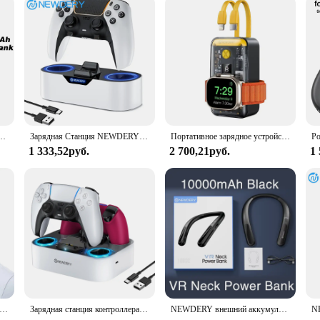
стройство для Apple Watch Ultra/9/8/7/6/5, беспроводной блок питания для iPhone серии 15/14/13/12
Зарядная Станция NEWDERY PS5 с одним контроллером для PlayStation 5 и DualSense Edge, док-станция для быстрой зарядки
Портативное зарядное устройство NEWDERY для Apple Watch, внешний аккумулятор 10000 мАч, 22,5 Вт, быстрая зарядка для iPhone,iWatch,Samsung,LG, аккумулятор для телефона
1 333,52руб.
2 700,21руб.
1
NEWDERY VR для Meta Quest 3/2/Pro PD, быстрое зарядное устройство для VR Pico 4/4 Pro, HTC Vive, PSVR 2, подвесной внешний аккумулятор на шею
Зарядная станция контроллера NEWDERY PS5, двойное зарядное устройство для Playstation 5, контроллер DualSense Edge, док-станция для быстрой зарядки
NEWDERY внешний аккумулятор для Oculus, Quest 2 VR аккумулятор 10000 мАч быстрое зарядное устройство для Meta Quest 3, 2, 1, Pro, Pico 4 Pro, HTC