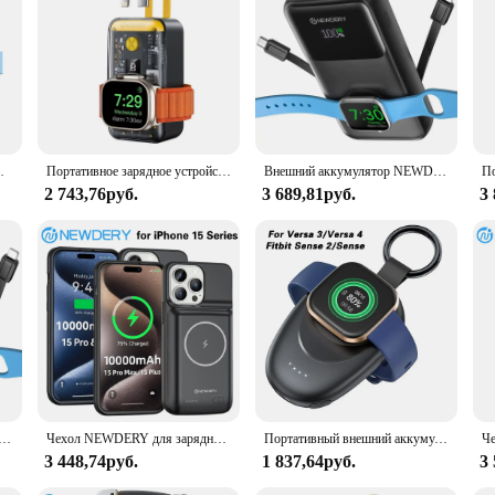
ccessory for any Apple Watch owner. This sleek and compact charger is not 
. Crafted from high-quality durable plastic, this charger ensures longevity and re
o time, making it an indispensable part of your daily routine.
ewDERY USB Charger for Apple Watch is the perfect companion. Its lightweight 
harged and ready for use. The charger's compatibility with a wide range of Ap
 functionality means that you can quickly and easily charge your Apple Watch wi
тор Magsafe для iPhone 16 Pro Max/15/14/13 серии
Портативное зарядное устройство NEWDERY, портативное зарядное устройство для Apple Watch, iPhone,Samsung,Huawei, внешняя мини-батарея Type-C 10000 мАч со встроенным кабелем
Внешний аккумулятор NEWDERY на 20000 мА · ч, 20 Вт, для Apple Watch,iPhone,Samsung
2 743,76руб.
3 689,81руб.
3
t to the NewDERY brand's commitment to quality and convenience. As a wholesale 
rs. It's also available for sale to individuals who value the convenience of havi
 for daily tasks, this charger is designed to meet your needs and exceed your ex
умулятор NEWDERY на 20000 мА · ч, 20 Вт, с кабелем типа C
Чехол NEWDERY для зарядного устройства для iPhone 15-15 Pro Max Plus, портативный Перезаряжаемый расширенный внешний аккумулятор для беспроводной зарядки
Портативный внешний аккумулятор емкостью 1400 мАч для Fitbit Sense 2,Sense,Versa 3 Versa 4, магнитное дорожное зарядное устройство для ключей, Смарт-часы, зарядное устройство, док-станция
3 448,74руб.
1 837,64руб.
3