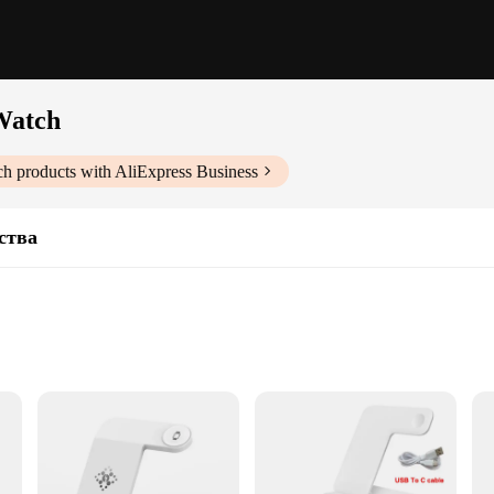
Watch
ch
products with AliExpress Business
ства
he go
e accessory for Apple Watch owners who value convenience and efficiency. Th
lastic, it offers a robust build that can withstand the rigors of daily use. Its c