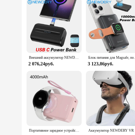
Внешний аккумулятор NEWDERY с USB-портом, 6600 мАч
Блок питания для Magsafe, портативное зарядное у
2 076,24руб.
3 123,86руб.
Портативное зарядное устройство NEWDERY для Galaxy Watch 7 Ultra 6 Classic 5 Pro 4 3,Active 2/1,Gear S4 S3 Watch, магнитный беспроводной внешний аккумулятор
Аккумулятор 