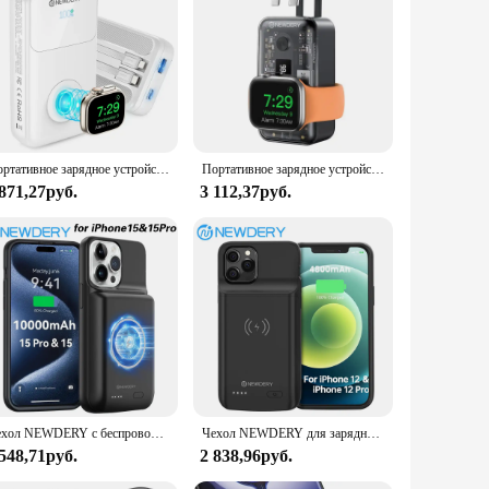
only designed to complement your Apple Watch's aesthetic
silience against daily wear and tear. Its fast charging
and portable design make it easy to carry with you
ple Watch models ensures that you can enjoy its benefits
thout the need for additional cables or adapters.
Портативное зарядное устройство NEWDERY Power Bank для Apple Watch, iPhones, airpod, iPad, Samsung USB C PD, 20 Вт, быстрая зарядка, дорожный аккумулятор
Портативное зарядное устройство NEWDERY 10000 мАч для Apple Watch/iPhone 16/15/14/13/12/Airpods/Galaxy Power Bank со встроенными кабелями
 871,27руб.
3 112,37руб.
product, it's ideal for vendors and suppliers looking to
ng a dedicated charger for their Apple Watch. Whether you're a
pectations.
Чехол NEWDERY с беспроводным зарядным устройством для iPhone 15 Pro, чехол с внешним аккумулятором, чехол с внешним зарядным устройством для iPhone 15, чехол
Чехол NEWDERY для зарядного устройства для iPhone 12/12 Pro, чехол для дополнительного зарядного устройства, чехол для беспроводного зарядного устройства, 4800 мАч
 548,71руб.
2 838,96руб.