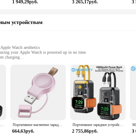
1 949,29руб.
3 265,17руб.
3
ным устройствам
Apple Watch aesthetics
suring your Apple Watch is powered up in no time
nt charging
is charger is a reliable accessory for Apple Watch users
se, this charger is versatile and portable
essory for any Apple Watch owner. Its sleek design is not only aesthetically 
 on the go, this charger is designed to fit seamlessly into your lifestyle. Its 
d wherever you need to.
eliver quick and efficient charging. It's equipped with advanced technology t
Беспроводное зарядное устройство NEWDERY USB для Apple Watch Ultra2/1 серии 10, 9, 8, 7, 6, 5 4, 3 2 SE iWatch, дорожное беспроводное магнитное быстрое зарядное устройство
Портативное магнитное зарядное устройство NEWDERY для Apple Watch 10 9 8 7 6 5 4 3 2 1 SE Ultra 2 Беспроводное зарядное устройство с ультра быстрой зарядкой через USB
Портативное зарядное устройство для Apple Watch, Внешний аккумулятор со встроенным кабелем, USB C, аккумулятор для iPhone серии 15/14/13/12/iWatch/Galaxy Phone
this charger, your Apple Watch will be fully charged in no time. The USB cable
664,63руб.
2 755,86руб.
3