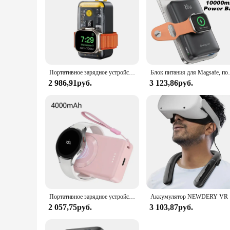
Портативное зарядное устройство NEWDERY для Apple Watch, внешний аккумулятор 10000 мАч, 22,5 Вт, быстрая зарядка для iPhone,iWatch,Samsung,LG, аккумулятор для телефона
Блок питания для Magsafe, портативное зарядное у
2 986,91руб.
3 123,86руб.
Портативное зарядное устройство NEWDERY для Galaxy Watch 7 Ultra 6 Classic 5 Pro 4 3,Active 2/1,Gear S4 S3 Watch, магнитный беспроводной внешний аккумулятор
Аккумулятор 
2 057,75руб.
3 103,87руб.