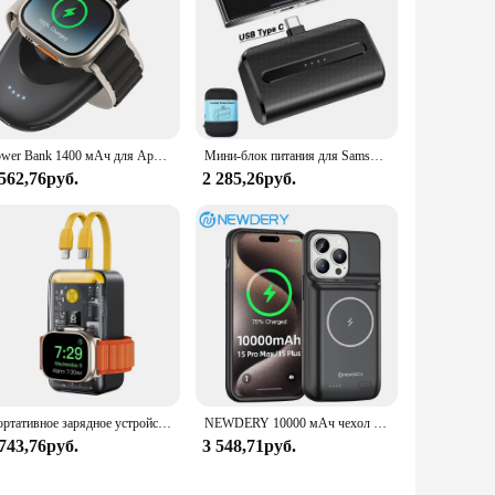
Power Bank 1400 мАч для Apple Watch 9/8/7/6/5/4/3/2/SE/Ultra 2, беспроводной магнитный внешний аккумулятор, брелок, портативное зарядное устройство, аккумулятор
Мини-блок питания для Samsung Galaxy,Google Pixel, iPhone, QC PD PowerBank с быстрой зарядкой, запасная Внешняя батарея, портативное зарядное устройство
 562,76руб.
2 285,26руб.
Портативное зарядное устройство NEWDERY, портативное зарядное устройство для Apple Watch, iPhone,Samsung,Huawei, внешняя мини-батарея Type-C 10000 мАч со встроенным кабелем
NEWDERY 10000 мАч чехол для iPhone 15 Pro Max ,15Plus зарядное устройство для аккумулятора, Беспроводная зарядка, портативный чехол для внешнего аккумулятора
 743,76руб.
3 548,71руб.