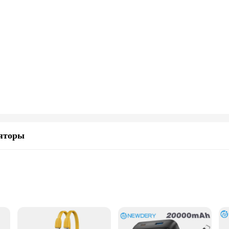
яторы
s