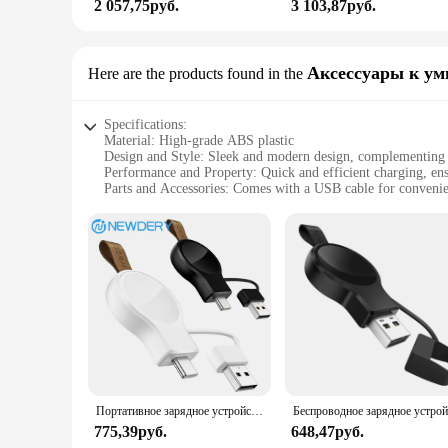
2 057,75руб.
3 103,87руб.
Аксессуары к ум
Here are the products found in the
Specifications:
Material: High-grade ABS plastic
Design and Style: Sleek and modern design, complementing 
Performance and Property: Quick and efficient charging, en
Parts and Accessories: Comes with a USB cable for convenie
Usage and Purpose: Specifically designed for Apple Watch, th
Typical Adaptive Scenario: Ideal for home, office, or travel u
Features:
|Wholesale|Vendors|
**Unmatched Convenience and Compatibility**
The NewDERY USB Charger for Apple Watch is a must-have acc
Apple Watch models. Whether you're at home, in the office, or
ensuring that you can charge your Apple Watch whenever an
**Efficient and Reliable Charging**
The NewDERY USB Charger for Apple Watch is engineered to d
Портативное зарядное устройство NEWDERY для Apple Watch Ultra2/1 iWatch 9 8 7 6 5 4 3 2 SE, магнитное Быстрое беспроводное зарядное устройство USB C, дорожное зарядное устройство
Say goodbye to the frustration of slow charging times; with 
need to get started right away.
775,39руб.
648,47руб.