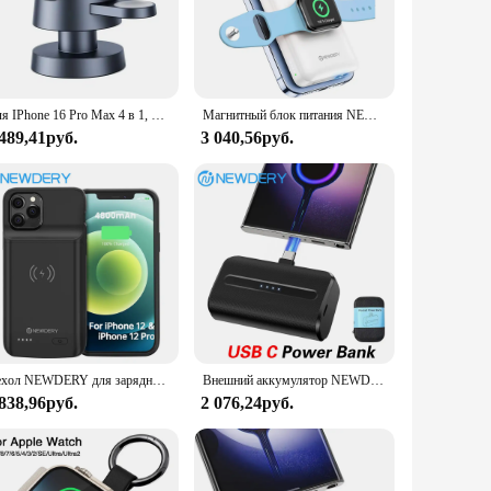
your Apple Watch is charged efficiently and quickly, so
ther you're at home, in the office, or traveling, this charger
Для IPhone 16 Pro Max 4 в 1, беспроводная зарядная станция Cube с ночником для зарядного устройства MagSafe для Apple IWatch Ultra, Airpods
Магнитный блок питания NEWDERY 4 в 1 для Apple Watch, портативное зарядное устройство, аккумулятор Magsafe для iPhone 16 Pro Max/15/14/13 серии
 489,41руб.
3 040,56руб.
or wholesale vendors and suppliers looking to provide their
bers who own an Apple Watch. With its sleek design and
r charging solutions.
Чехол NEWDERY для зарядного устройства для iPhone 12/12 Pro, чехол для дополнительного зарядного устройства, чехол для беспроводного зарядного устройства, 4800 мАч
Внешний аккумулятор NEWDERY с USB-портом, 6600 мАч
 838,96руб.
2 076,24руб.