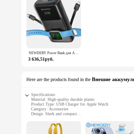
NEWDERY Power Bank для Apple Watch Зарядное устройство для быстрой зарядки Встроенный кабель для телефонов iPhone,Samsung,LG Вспомогательная батарея 20000 мАч
3 636,51руб.
Внешие аккумул
Here are the products found in the
Specifications:
Material: High-quality durable plastic
Product Type: USB Charger for Apple Watch
Category: Accessories
Design: Sleek and compact
Performance: Fast charging capabilities
Compatibility: Specifically designed for Apple Watch model
Features: