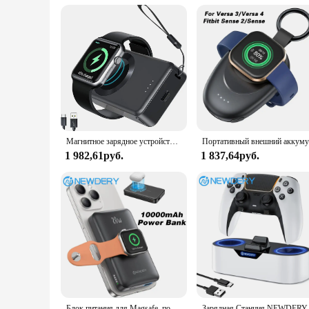
**Adaptive to Your Lifestyle**
This charger is not just a tool for charging; it's a statemen
professional use. Whether you're an Apple Watch enthusiast or
that it can withstand the rigors of daily use, making it a reli
Магнитное зарядное устройство NEWDERY для Apple Watch Series 9 8 7 6 5 4 3 2 SE Ultra 2, беспроводное зарядное устройство iWatch, 4000 мАч
Портативный вне
1 982,61руб.
1 837,64руб.
Блок питания для Magsafe, портативное зарядное устройство для Apple Watch Ultra/9/8/7/6/5, беспроводной блок питания для iPhone серии 15/14/13/12
Зарядная Станция NE