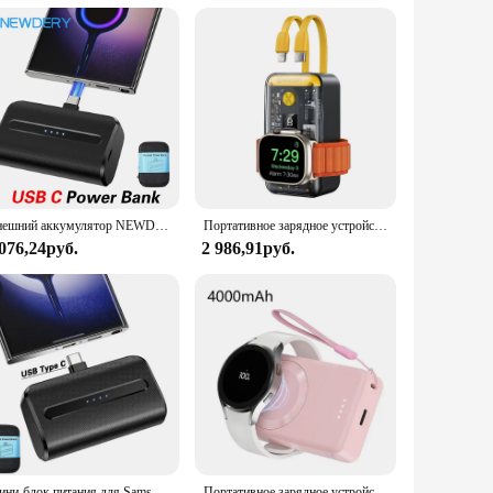
tic, making it an essential accessory for both personal and
addition to your collection. Its durable construction ensures
Внешний аккумулятор NEWDERY с USB-портом, 6600 мАч
Портативное зарядное устройство NEWDERY для Apple Watch, внешний аккумулятор 10000 мАч, 22,5 Вт, быстрая зарядка для iPhone,iWatch,Samsung,LG, аккумулятор для телефона
 076,24руб.
2 986,91руб.
Мини-блок питания для Samsung Galaxy,Google Pixel, iPhone, QC PD PowerBank с быстрой зарядкой, запасная Внешняя батарея, портативное зарядное устройство
Портативное зарядное устройство NEWDERY для Galaxy Watch 7 Ultra 6 Classic 5 Pro 4 3,Active 2/1,Gear S4 S3 Watch, магнитный беспроводной внешний аккумулятор