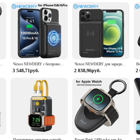
t of style and convenience. Its modern design complements the Apple Watch aesthe
 a vendor looking to offer high-quality accessories, this charger is the perfect 
able choice for both personal and professional settings.
шний аккумулятор емкостью 1400 мАч для Fitbit Sense 2,Sense,Versa 3 Versa 4, магнитное дорожное зарядное устройство для ключей, Смарт-часы, зарядное устройство, док-станция
Чехол NEWDERY с беспроводным зарядным устройством для iPhone 15 Pro, чехол с внешним аккумулятором, чехол с внешним зарядным устройством для iPhone 15, чехол
Чехол NEWDERY для зарядного устройства для iPhone 12/12 Pro, чехол для дополнительного зарядного устройства, чехол для беспроводного зарядного устройства, 4800 мАч
3 548,71руб.
2 838,96руб.
2
WDERY PS5 с одним контроллером для PlayStation 5 и DualSense Edge, док-станция для быстрой зарядки
Портативное зарядное устройство NEWDERY для Apple Watch, внешний аккумулятор 10000 мАч, 22,5 Вт, быстрая зарядка для iPhone,iWatch,Samsung,LG, аккумулятор для телефона
Power Bank 1400 мАч для Apple Watch 9/8/7/6/5/4/3/2/SE/Ultra 2, беспроводной магнитный внешний аккумулятор, брелок, портативное зарядное устройство, аккумулятор