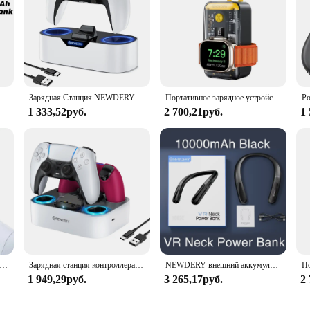
стройство для Apple Watch Ultra/9/8/7/6/5, беспроводной блок питания для iPhone серии 15/14/13/12
Зарядная Станция NEWDERY PS5 с одним контроллером для PlayStation 5 и DualSense Edge, док-станция для быстрой зарядки
Портативное зарядное устройство NEWDERY для Apple Watch, внешний аккумулятор 10000 мАч, 22,5 Вт, быстрая зарядка для iPhone,iWatch,Samsung,LG, аккумулятор для телефона
1 333,52руб.
2 700,21руб.
1
NEWDERY VR для Meta Quest 3/2/Pro PD, быстрое зарядное устройство для VR Pico 4/4 Pro, HTC Vive, PSVR 2, подвесной внешний аккумулятор на шею
Зарядная станция контроллера NEWDERY PS5, двойное зарядное устройство для Playstation 5, контроллер DualSense Edge, док-станция для быстрой зарядки
NEWDERY внешний аккумулятор для Oculus, Quest 2 VR аккумулятор 10000 мАч быстрое зарядное устройство для Meta Quest 3, 2, 1, Pro, Pico 4 Pro, HTC
1 949,29руб.
3 265,17руб.
2