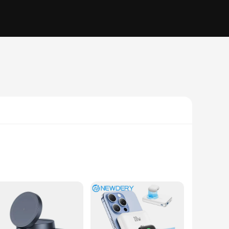
is charger is not just a simple power source; it's a
ompact design ensures that it can easily fit into your bag or