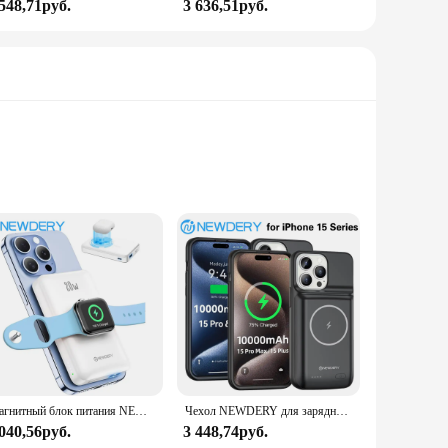
 548,71руб.
3 636,51руб.
pleasing but also ensures compatibility with a range of
compact size makes it easy to carry in your bag or pocket,
hat allows for a stable and reliable charging experience.
Магнитный блок питания NEWDERY 4 в 1 для Apple Watch, портативное зарядное устройство, аккумулятор Magsafe для iPhone 16 Pro Max/15/14/13 серии
Чехол NEWDERY для зарядного устройства для iPhone 15-15 Pro Max Plus, портативный Перезаряжаемый расширенный внешний аккумулятор для беспроводной зарядки
 included in the set ensures that you have everything you
 040,56руб.
3 448,74руб.