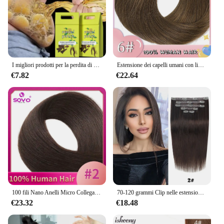
I migliori prodotti per la perdita di peso per donne e uomini bruciagrassi naturale al 100% riducono l'appetito bellezza salute dimagrimento veloce perdere peso
Estensione dei capelli umani con linea di pesce con clip Clip per capelli Remy castano naturale dritto brasiliano nel parrucchino per le donne 14-28 pollici
€7.82
€22.64
100 fili Nano Anelli Micro Collegamenti Estensioni dei capelli umani Bionda naturale Micro Bead Loop Pre incollati Capelli lisci europei Remy
70-120 grammi Clip nelle estensioni dei capelli Veri capelli naturali Remy Set dritto 7 pezzi Clip brasiliana nelle estensioni dei capelli umani
€23.32
€18.48