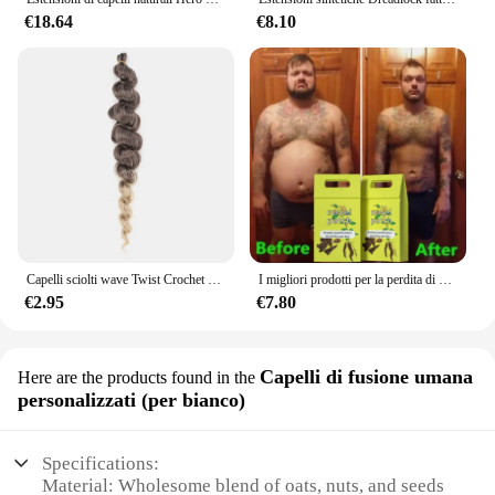
€18.64
€8.10
Capelli sciolti wave Twist Crochet capelli treccia sintetica naturale riccioli Ombre intrecciare i capelli estensioni dei capelli
I migliori prodotti per la perdita di peso per donne e uomini Bruciagrassi naturale al 100% Riducono l'obesità Bellezza Salute Dimagrimento rapido Perdere peso
€2.95
€7.80
Capelli di fusione umana
Here are the products found in the
personalizzati (per bianco)
Specifications:
Material: Wholesome blend of oats, nuts, and seeds