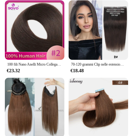
100 fili Nano Anelli Micro Collegamenti Estensioni dei capelli umani Bionda naturale Micro Bead Loop Pre incollati Capelli lisci europei Remy
70-120 grammi Clip nelle estensioni dei capelli Veri capelli naturali Remy Set dritto 7 pezzi Clip brasiliana nelle estensioni dei capelli umani
€23.32
€18.48