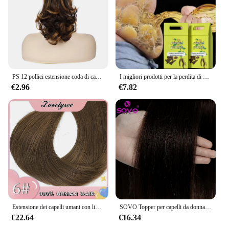
PS 12 pollici estensione coda di cavallo lunga Clip coda di cavallo riccia nell'estensione dei capelli artiglio parrucchino sintetico dall'aspetto naturale
I migliori prodotti per la perdita di peso per donne e uomini bruciagrassi naturale al 100% riducono l'appetito bellezza salute dimagrimento veloce perdere peso
€2.96
€7.82
Estensione dei capelli umani con linea di pesce con clip Clip per capelli Remy castano naturale dritto brasiliano nel parrucchino per le donne 14-28 pollici
SOVO Topper per capelli da donna con Clip 100% Toppers per capelli umani Remy per capelli sottili Clip di colore naturale In estensioni dei capelli di un pezzo
€22.64
€16.34