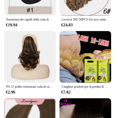
the go.
Estensioni dei capelli della coda di cavallo dell'onda profonda parrucche dei capelli invisibili naturali di Hiar umano reale brasiliano avvolgono il parrucchino per le donne
Lovevol 50G/50PCS Set ricci onda V Tip estensioni dei capelli ricci naturali estensioni dei capelli umani reali K Tip cheratina Pre P4-613 colore
€19.94
€24.83
PS 12 pollici estensione coda di cavallo lunga Clip coda di cavallo riccia nell'estensione dei capelli artiglio parrucchino sintetico dall'aspetto naturale
I migliori prodotti per la perdita di peso per donne e uomini bruciagrassi naturale al 100% riducono l'appetito bellezza salute dimagrimento veloce perdere peso
€2.96
€7.82