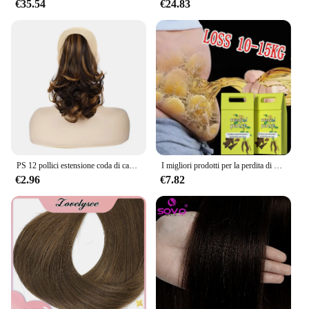
€35.54
€24.83
PS 12 pollici estensione coda di cavallo lunga Clip coda di cavallo riccia nell'estensione dei capelli artiglio parrucchino sintetico dall'aspetto naturale
I migliori prodotti per la perdita di peso per donne e uomini bruciagrassi naturale al 100% riducono l'appetito bellezza salute dimagrimento veloce perdere peso
€2.96
€7.82