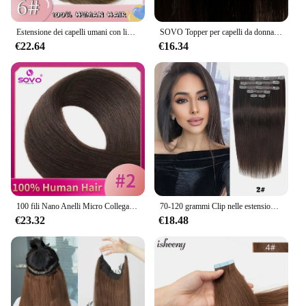
Estensione dei capelli umani con linea di pesce con clip Clip per capelli Remy castano naturale dritto brasiliano nel parrucchino per le donne 14-28 pollici
SOVO Topper per capelli da donna con Clip 100% Toppers per capelli umani Remy per capelli sottili Clip di colore naturale In estensioni dei capelli di un pezzo
€22.64
€16.34
100 fili Nano Anelli Micro Collegamenti Estensioni dei capelli umani Bionda naturale Micro Bead Loop Pre incollati Capelli lisci europei Remy
70-120 grammi Clip nelle estensioni dei capelli Veri capelli naturali Remy Set dritto 7 pezzi Clip brasiliana nelle estensioni dei capelli umani
€23.32
€18.48