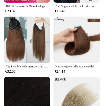
100 fili Nano Anelli Micro Collegamenti Estensioni dei capelli umani Bionda naturale Micro Bead Loop Pre incollati Capelli lisci europei Remy
70-120 grammi Clip nelle estensioni dei capelli Veri capelli naturali Remy Set dritto 7 pezzi Clip brasiliana nelle estensioni dei capelli umani
€23.32
€18.48
Clip invisibile nelle estensioni dei capelli Linea di filo di pesce per capelli umani 4 clip Posticci naturali reali 12 "-24" Aggiungi clip per volume Capelli Om
Nastro leggero nelle estensioni dei capelli umani 12-24 pollici nastro di trama della pelle dell'unità di elaborazione senza cuciture capelli lisci naturali 20 pz/pacco 30G colla a nastro
€32.57
€14.14