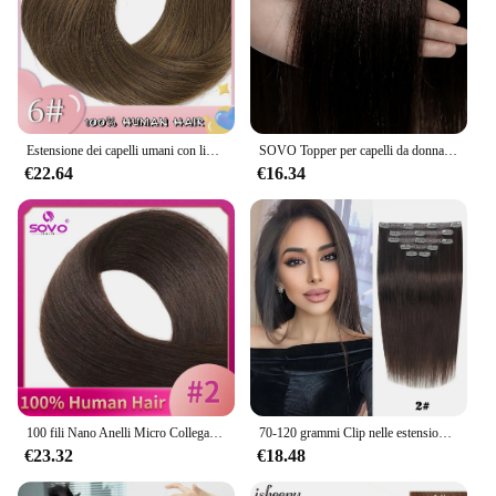
Estensione dei capelli umani con linea di pesce con clip Clip per capelli Remy castano naturale dritto brasiliano nel parrucchino per le donne 14-28 pollici
SOVO Topper per capelli da donna con Clip 100% Toppers per capelli umani Remy per capelli sottili Clip di colore naturale In estensioni dei capelli di un pezzo
€22.64
€16.34
100 fili Nano Anelli Micro Collegamenti Estensioni dei capelli umani Bionda naturale Micro Bead Loop Pre incollati Capelli lisci europei Remy
70-120 grammi Clip nelle estensioni dei capelli Veri capelli naturali Remy Set dritto 7 pezzi Clip brasiliana nelle estensioni dei capelli umani
€23.32
€18.48