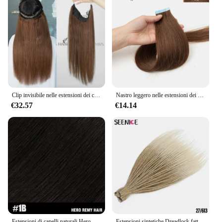
Clip invisibile nelle estensioni dei capelli Linea di filo di pesce per capelli umani 4 clip Posticci naturali reali 12 "-24" Aggiungi clip per volume Capelli Om
Nastro leggero nelle estensioni dei capelli umani 12-24 pollici nastro di trama della pelle dell'unità di elaborazione senza cuciture capelli lisci naturali 20 pz/pacco 30G colla a nastro
€32.57
€14.14
Estensioni di capelli naturali Hero Remy 100% ciocche lisce di capelli grezzi per treccine, salone DIY cheratina V luce capelli
Estensioni sintetiche Dreadlock fatte a mano intrecciare i capelli naturali all'uncinetto per donne e uomini Afro Ombre nero marrone SEENICE