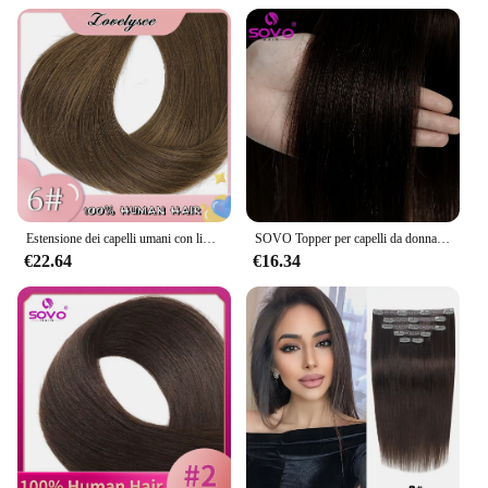
Estensione dei capelli umani con linea di pesce con clip Clip per capelli Remy castano naturale dritto brasiliano nel parrucchino per le donne 14-28 pollici
SOVO Topper per capelli da donna con Clip 100% Toppers per capelli umani Remy per capelli sottili Clip di colore naturale In estensioni dei capelli di un pezzo
€22.64
€16.34