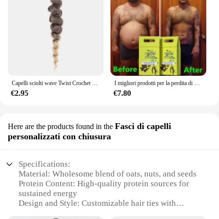
Capelli sciolti wave Twist Crochet capelli treccia sintetica naturale riccioli Ombre intrecciare i capelli estensioni dei capelli
I migliori prodotti per la perdita di peso per donne e uomini Bruciagrassi naturale al 100% Riducono l'obesità Bellezza Salute Dimagrimento rapido Perdere peso
€2.95
€7.80
Fasci di capelli
Here are the products found in the
personalizzati con chiusura
Specifications:
Material: Wholesome blend of oats, nuts, and seeds
Protein Content: High-quality protein sources for
sustained energy
Design and Style: Customizable hair ties with
secure closure