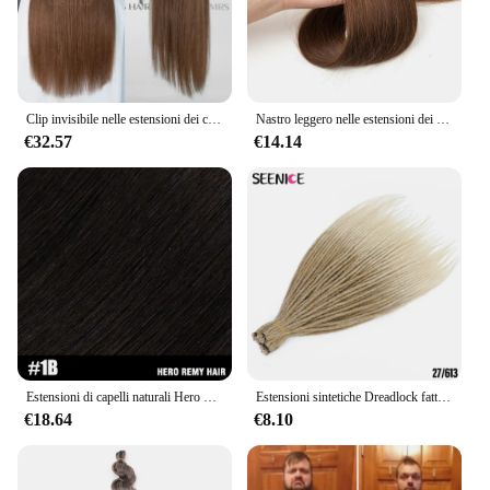
Clip invisibile nelle estensioni dei capelli Linea di filo di pesce per capelli umani 4 clip Posticci naturali reali 12 "-24" Aggiungi clip per volume Capelli Om
Nastro leggero nelle estensioni dei capelli umani 12-24 pollici nastro di trama della pelle dell'unità di elaborazione senza cuciture capelli lisci naturali 20 pz/pacco 30G colla a nastro
€32.57
€14.14
Estensioni di capelli naturali Hero Remy 100% ciocche lisce di capelli grezzi per treccine, salone DIY cheratina V luce capelli
Estensioni sintetiche Dreadlock fatte a mano intrecciare i capelli naturali all'uncinetto per donne e uomini Afro Ombre nero marrone SEENICE
€18.64
€8.10