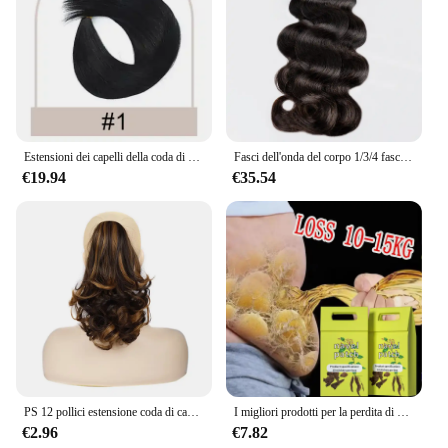
content ensures that you stay energized and focused
throughout the day. These bars are not just a snack;
they're a commitment to a healthy lifestyle that's
easy to maintain. As a wholesale product, they are
available to vendors and suppliers, making them
accessible to a wide range of customers who are
looking for a reliable and delicious source of
protein.
Estensioni dei capelli della coda di cavallo dell'onda profonda parrucche dei capelli invisibili naturali di Hiar umano reale brasiliano avvolgono il parrucchino per le donne
Fasci dell'onda del corpo 1/3/4 fasci di capelli umani brasiliani grezzi del tessuto 18 20 22 24 26 pollici affare estensioni dei capelli di Remy per le donne naturali
€19.94
€35.54
PS 12 pollici estensione coda di cavallo lunga Clip coda di cavallo riccia nell'estensione dei capelli artiglio parrucchino sintetico dall'aspetto naturale
I migliori prodotti per la perdita di peso per donne e uomini bruciagrassi naturale al 100% riducono l'appetito bellezza salute dimagrimento veloce perdere peso
€2.96
€7.82