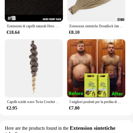
Estensioni di capelli naturali Hero Remy 100% ciocche lisce di capelli grezzi per treccine, salone DIY cheratina V luce capelli
Estensioni sintetiche Dreadlock fatte a mano intrecciare i capelli naturali all'uncinetto per donne e uomini Afro Ombre nero marrone SEENICE
€18.64
€8.10
Capelli sciolti wave Twist Crochet capelli treccia sintetica naturale riccioli Ombre intrecciare i capelli estensioni dei capelli
I migliori prodotti per la perdita di peso per donne e uomini Bruciagrassi naturale al 100% Riducono l'obesità Bellezza Salute Dimagrimento rapido Perdere peso
€2.95
€7.80
Extension sintetiche
Here are the products found in the