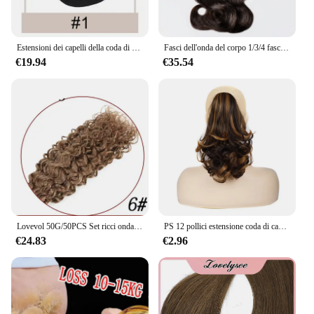
Estensioni dei capelli della coda di cavallo dell'onda profonda parrucche dei capelli invisibili naturali di Hiar umano reale brasiliano avvolgono il parrucchino per le donne
Fasci dell'onda del corpo 1/3/4 fasci di capelli umani brasiliani grezzi del tessuto 18 20 22 24 26 pollici affare estensioni dei capelli di Remy per le donne naturali
€19.94
€35.54
Lovevol 50G/50PCS Set ricci onda V Tip estensioni dei capelli ricci naturali estensioni dei capelli umani reali K Tip cheratina Pre P4-613 colore
PS 12 pollici estensione coda di cavallo lunga Clip coda di cavallo riccia nell'estensione dei capelli artiglio parrucchino sintetico dall'aspetto naturale
€24.83
€2.96