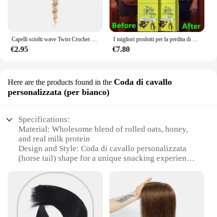
Capelli sciolti wave Twist Crochet capelli treccia sintetica naturale riccioli Ombre intrecciare i capelli estensioni dei capelli
I migliori prodotti per la perdita di peso per donne e uomini Bruciagrassi naturale al 100% Riducono l'obesità Bellezza Salute Dimagrimento rapido Perdere peso
€2.95
€7.80
Coda di cavallo
Here are the products found in the
personalizzata (per bianco)
Specifications:
Material: Wholesome blend of rolled oats, honey,
and real milk protein
Design and Style: Coda di cavallo personalizzata
(horse tail) shape for a unique snacking experience
Performance and Property: High in protein to
support muscle recovery and growth
Usage and Purpose: Ideal for on-the-go energy and
a healthy snack option
Typical Adaptive Scenario: Perfect for athletes,
fitness enthusiasts, and busy professionals