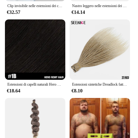
Clip invisibile nelle estensioni dei capelli Linea di filo di pesce per capelli umani 4 clip Posticci naturali reali 12 "-24" Aggiungi clip per volume Capelli Om
Nastro leggero nelle estensioni dei capelli umani 12-24 pollici nastro di trama della pelle dell'unità di elaborazione senza cuciture capelli lisci naturali 20 pz/pacco 30G colla a nastro
€32.57
€14.14
Estensioni di capelli naturali Hero Remy 100% ciocche lisce di capelli grezzi per treccine, salone DIY cheratina V luce capelli
Estensioni sintetiche Dreadlock fatte a mano intrecciare i capelli naturali all'uncinetto per donne e uomini Afro Ombre nero marrone SEENICE
€18.64
€8.10