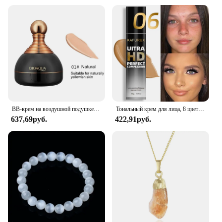
BB-крем на воздушной подушке с грибной головкой и губкой Puf, осветляющая увлажняющая основа, консилер, отбеливающая основа, косметика для макияжа
Тональный крем для лица, 8 цветов, матовый консилер для жирной кожи, водостойкий жидкий крем с полным покрытием, Профессиональные Товары для макияжа
637,69руб.
422,91руб.