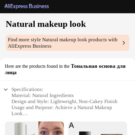
Natural makeup look
Find more style
Natural makeup look
products with
AliExpress Business
Тональная основа для
Here are the products found in the
лица
Specifications:
Material: Natural Ingredients
Design and Style: Lightweight, Non-Cakey Finish
Usage and Purpose: Achieve a Natural Makeup
Look
Performance and Property: Long-Lasting Coverage
Shape or Size or Weight or Quantity: Compact Size
for Easy Portability