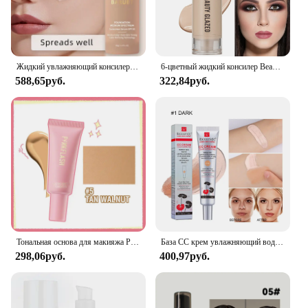
Жидкий увлажняющий консилер 4 в 1 для тонального крема среднего и полного покрытия, SPF 50 + длиннодействующий искусственный Макияж для лица
6-цветный жидкий консилер Beauty Glazed — полное покрытие, стойкий, водостойкий, естественный эффект,
588,65руб.
322,84руб.
Тональная основа для макияжа PINKFLASH, консилер с гладким маслом, матовая основа, косметика, натуральный макияж, основа для лица
База CC крем увлажняющий водостойкий антипот Косметика перед консилером стойкий женский макияж защита кожи эрборатская косметика
298,06руб.
400,97руб.