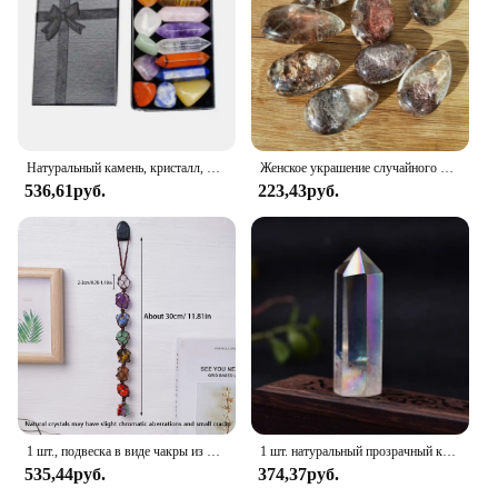
Натуральный камень, кристалл, драгоценные камни, чакры, минеральное украшение, украшение для дома, высокое качество, Подарочная коробка 14/10/8/7 шт./комплект
Женское украшение случайного цвета, ювелирные изделия, призрак, фантомный кварц, натуральный кристалл, подвеска из драгоценного камня, лечебный камень
536,61руб.
223,43руб.
1 шт., подвеска в виде чакры из натурального хрусталя
1 шт. натуральный прозрачный кварцевый кристалл Aura, лечебный камень, энергетический кварцевый домашний декор рейки, полированный камень, башня чакры
535,44руб.
374,37руб.