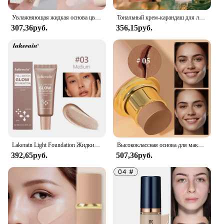
Увлажняющая жидкая основа цвета слоновой кости, натуральный цвет, BB-крем, водостойкая стойкая основа, консилер, легкий нелипкий макияж
Тональный крем-карандаш для лица, полное покрытие, тональный крем для темной кожи, стойкий консилер с контролем жирности, базовый крем, матовый натуральный праймер
307,36руб.
356,15руб.
Lakerain Light Foundation Жидкий натуральный консилер для длительного водонепроницаемого макияжа и контура, 4 цвета
Высококлассная основа для макияжа Pro, увлажняющая портативная водостойкая стойкая основа для макияжа лица для искусственной кожи
392,65руб.
507,36руб.