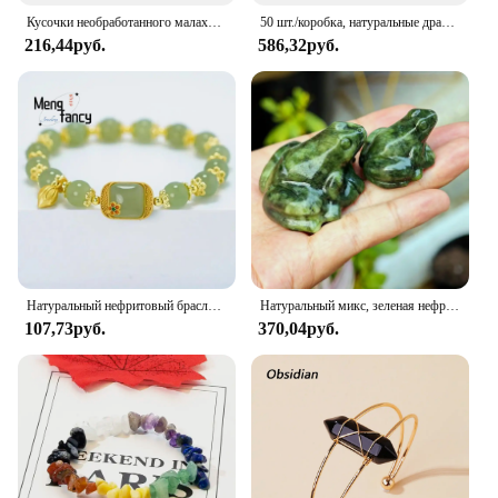
Кусочки необработанного малахита, кусочки необработанного хрусталя, полированный малахитный камень, камень для сбора камней, домашние декоративные кусочки малахита для медитации
50 шт./коробка, натуральные драгоценные камни
216,44руб.
586,32руб.
Натуральный нефритовый браслет Hetian, квадратный сахар, изысканный элегантный ретро-браслет в китайском стиле, Сексуальные Ювелирные изделия для молодых девушек
Натуральный микс, зеленая нефритовая лягушка, кварцевое животное, хрустальная лягушка, украшение для дома, минеральный образец, хрустальный подарок, исцеление Рейки, 1 шт.
107,73руб.
370,04руб.