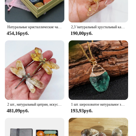
Натуральные кристаллические чакры в комплекте, аметистовый камень, исцеление медитации, рейки, 7 чакр, семейная коллекция
2,3 'натуральный хрустальный камень, гравий, статуэтка Lucky Koi Fish, полимерная миниатюрная кварцевая Статуэтка на карпа, домашний декор, настольное украшение, подарок
454,16руб.
190,00руб.
2 шт., натуральный цитрин, искусственная стрекоза, резьба, украшение, кристалл, кварц, исцеление, высокое качество, драгоценный камень для подарка
1 шт. шероховатое натуральное зеленое искусственное кварцевое кристаллическое каменное благословение счастливое ожерелье
481,09руб.
193,93руб.