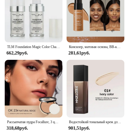
TLM Foundation Magic Color Changing Foundation Liquid Soft Matte Стойкая увлажняющая основа под макияж maquiagem
Консилер, матовая основа, BB-крем, контроль жирности, праймер для предварительного макияжа, натуральная водостойкая и долговечная основа для макияжа, основа для макияжа
662,29руб.
281,61руб.
Рассыпчатая пудра Focallure, 3 цвета, прессованная пудра для лица, контроль жирности, минеральная пудра для макияжа, натуральный консилер, контурная косметика для лица
Водостойкий тональный крем для лица, 30 г
318,68руб.
901,51руб.