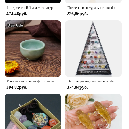
1 шт., женский браслет из натурального кристалла
Подвеска из натурального необработанного цитрина, нерегулярный целебный кристалл, чакра, камень, позолоченная крышка, маленькие крошечные хрустальные подвески, ювелирные изделия
474,46руб.
226,86руб.
Изысканная зеленая фотография, 1 шт., размагниченный домашний декор, подарок, Кварцевая чашка ручной работы, уникальная балансировка энергии
36 шт./коробка, натуральные Исцеляющие кристаллы
394,82руб.
374,04руб.