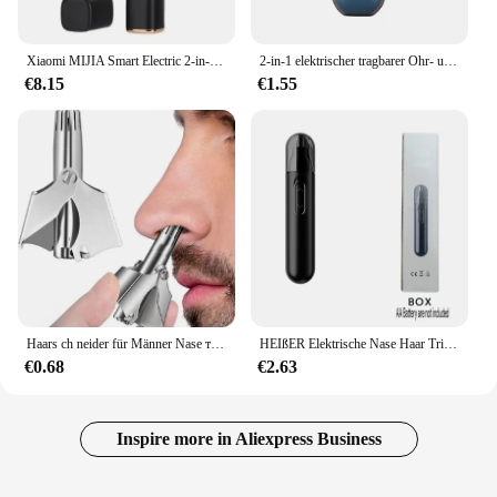
Xiaomi MIJIA Smart Electric 2-in-1-Nasen-Ohr-Haarschneider, Augenbrauen-Trimmen, schmerzlos, tragbarer Haarschneider, Trimmer für Männer und Frauen
2-in-1 elektrischer tragbarer Ohr- und Nasenhaarschneider 2024, professionelle schmerzlose tragbare Augenbrauen für Männer
€8.15
€1.55
Haars ch neider für Männer Nase триммер для носа Tondeuse Edelstahl Handbuch geeignet für Nasen haars ch neider wasch bar tragbar plian
HEIßER Elektrische Nase Haar Trimmer Ohr Haar Trimmer Augenbraue Gestaltung Professionelle Sicher Schmerzlos Tragbare Für Geschäftsreise Und Hause
€0.68
€2.63
Inspire more in Aliexpress Business