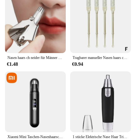
Nasen haars ch neider für Männer und Frauen ohne Lärm wasch bar manueller Nasen haars ch neider триммер для носа aparador de pêlos do nariz
Tragbarer manueller Nasen haars ch neider, wasch bar für Männer und Frauen mit wasserdichter Doppelkopf-Nasen haaren tfernung
€1.48
€0.94
Xiaomi Mini Taschen-Nasenhaarschneider, schmerzloser Haarschneider, Nasenohren, Haar, Augenbrauen, wasserdicht, tragbarer Trimmer für Männer und Frauen
1 stücke Elektrische Nase Haar Trimmer Ohr Gesicht Augenbraue Haar Sauber Trimmer Haus Hause Männer Frauen Nase Haar Nase Entferner gesicht Pflege Werkzeug