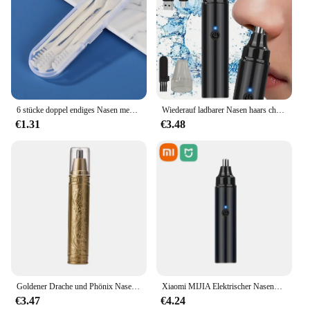
6 stücke doppel endiges Nasen messer manuelle Nase Haars ch neider tragbare Ohr schaufel Haarsc haber Rasieren Nase Haar Neus Trimmer Männer
Wiederauf ladbarer Nasen haars ch neider und Gesichts haarentferner für Männer Nasen haar rasierer für die Nasen freigabe-tragbares Pflege werkzeug für
€1.31
€3.48
Goldener Drache und Phönix Nase Haars ch neider klare Nasenlöcher klein und bequem waschen mit Messer kopf unisex Bequemlichkeit
Xiaomi MIJIA Elektrischer Nasenhaarschneider, Entferner Typ C, schnelles Aufladen, USB-Aufladung, LED-Anzeige, Sicherheits- und Gesichtsreinigungs-Pflegeset
€3.47
€4.24