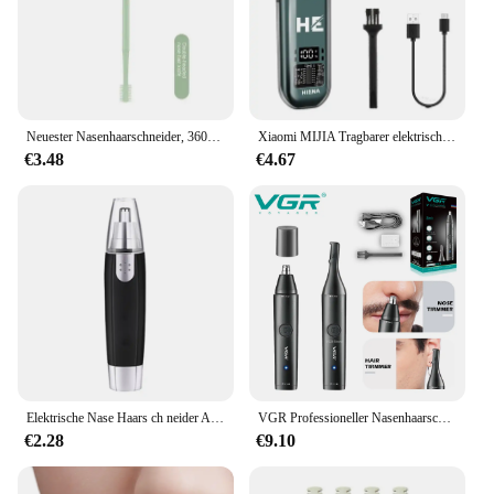
student, this trimmer is an essential addition to your
daily routine, ensuring that you look and feel your
best at all times.
Neuester Nasenhaarschneider, 360-Grad-drehbarer Haarschneider, Nasenhaarschneider für Frauen und Männer, sicheres tragbares Handbuch
Xiaomi MIJIA Tragbarer elektrischer Nasenhaarschneider, Mini-Tasche, Nasenohren, Haar-Augenbrauenschneider, wiederaufladbarer schmerzloser Haarschneider für Herren
€3.48
€4.67
Elektrische Nase Haars ch neider Augenbrauen Rasieren Haaren tfernung Rasiermesser Reinigungs maschine
VGR Professioneller Nasenhaarschneider Mini-Haarschneider Elektrischer Nasenhaartrimmer 2 in 1 tragbar Haarschneider Wiederaufladbar Wasserdicht V-613
€2.28
€9.10