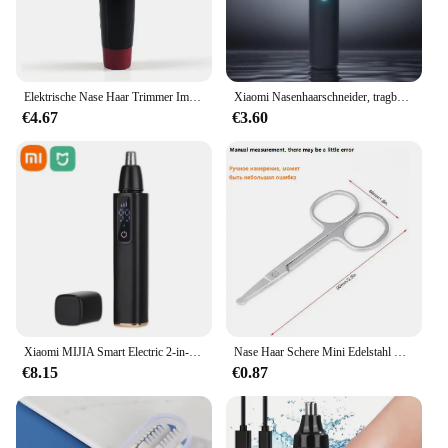
Elektrische Nase Haar Trimmer Implementieren Rasierer Clipper Männer Frauen Ohr Hals Augenbraue Trimmer Rasierer Mann Sauber Trimer Razor Remover Kit
Xiaomi Nasenhaarschneider, tragbarer Nasenohren-Haar-Augenbrauenschneider für Männer und Frauen, wiederaufladbarer schmerzloser Haarschneider, Neu 2025,
€4.67
€3.60
Xiaomi MIJIA Smart Electric 2-in-1-Nasen-Ohr-Haarschneider, Augenbrauen-Trimmen, schmerzlos, tragbarer Haarschneider, Trimmer für Männer und Frauen
Nase Haar Schere Mini Edelstahl Runde Kopf Schönheit Trimmer Nase Haar Trimmer Tragbare Ergonomie Nase Haar Cutter
€8.15
€0.87