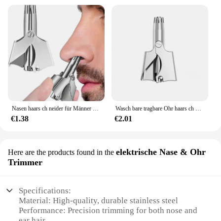
Nasen haars ch neider für Männer Edelstahl Hand rasierer geeignet für Nasen haar rasierer wasch bar tragbarer Nasen haars ch neider 1 Satz
Wasch bare tragbare Ohr haars ch neider Reinigung ohne Rost schmerzlose Nase Haars ch neiden Männer tragbare Elektro rasierer geräuscharm
€1.38
€2.01
elektrische Nase & Ohr
Here are the products found in the
Trimmer
Specifications:
Material: High-quality, durable stainless steel
Performance: Precision trimming for both nose and
ear hair