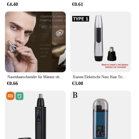
€4.40
€0.61
Nasenhaarschneider für Männer ohne Lärm, waschbarer manueller Nasenhaarschneider, Haarschneider Mm Diegoм Then,са, One Blade Safety Razor Afrikaans
Xiaomi Elektrische Nase Haar Trimmer Ohr Gesicht Augenbraue Haar Sauber Trimmer Hause Männer Frauen Nase Haar Nase Entferner Gesicht Pflege Kit
€0.66
€3.00