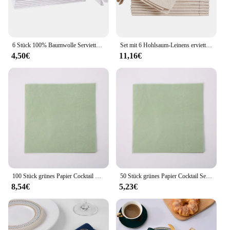
6 Stück 100% Baumwolle Serviette weiße Serviette weich saugfähig bequem-ideal für Veranstaltungen und regelmäßigen Gebrauch
Set mit 6 Hohlsaum-Leinens ervietten Chistmas-Stoffs ervietten Naturfarben-Servietten Wasch bare Flachs tuchs erviette
4,50€
11,16€
100 Stück grünes Papier Cocktail Servietten Einweg 3-lagiges Getränk geprägt Hochzeit weich für Geburtstag Dinner Party Braut dusche
50 Stück grünes Papier Cocktail Servietten Einweg 3-lagiges Getränk geprägt Hochzeit weich für Geburtstag Dinner Party Braut dusche
8,54€
5,23€