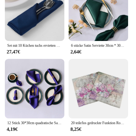
Set mit 10 Küchen tuchs ervietten 48cm Baumwolle wasch bar wieder verwendbare Tisch Serviette für die Küche Essen Hochzeits feier Leinen Dekor
6 stücke Satin Serviette 30cm * 30cm Servier tisch Dekor Abendessen Handtuch für Hochzeits feier Home Hotel Weihnachts dekor Tischs ervietten grün
27,47€
2,64€
12 Stück 30*30cm quadratische Satin Tischs erviette Hotel Servier Servietten wasch bar Taschentuch Hochzeit Geburtstag Bankett Dekoration
20 teile/los gedruckte Funktion Rose Papiers ervietten für Event & Party Dekoration Tissue Decoupage Servi lleta 33cm * 33cm Großhandel
4,19€
8,25€