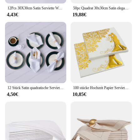
12Pcs 30X30cm Satin Serviette Weiche Taschentuch Romantische Hochzeit Bankett Tisch Platz Servietten Dinner-Party Dekoration
50pc Quadrat 30x30cm Satin elegante Satin Servietten perfekt für Hochzeits abschluss & Dinnerpartys Restaurant Kaffee/Kuchen Geschirr tuch
4,43€
19,88€
12 Stück Satin quadratische Servietten Servietten Hohlsaum Stoff weiche Serviette Tisch Abendessen Servietten für Hochzeits feier Küchen servietten 30x30cm
100 stücke Hochzeit Papier Servietten Sparkle Goldene Braut Bräutigam Servietten 33x33cm Zwei-Schichten Home Hotel hochzeit Party Tisch Dekor
4,50€
10,85€