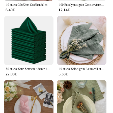
10 stücke 32x32cm Großhandel rosa Gaze Baumwoll serviette wieder verwendbare Geschirr tuch Hochzeits feier Weihnachten Tisch dekoration Retro Grate Serviette
100 Eukalyptus grün Gasts ervietten Einweg papier grünes Blatt Hands erviette für Badezimmer Pulver Zimmer Hochzeits feier Dekoration
6,40€
12,14€
50 stücke Satin Serviette 43cm * 43cm Servier tisch Dekor Abendessen Handtuch für Hochzeits feier Home Hotel Weihnachts dekor Tischs ervietten grün
10 stücke Salbei grün Baumwoll tuch Servietten Gaze für Hochzeits dekoration täglichen Gebrauch Abendessen Geschirr tuch Tisch Party Servietten 30x30cm
27,08€
5,38€