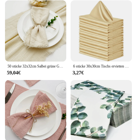
50 stücke 32x32cm Salbei grüne Gaze Baumwolle Serviette wieder verwendbare Geschirr tuch Hochzeits feier Weihnachten Tisch dekoration Retro Grate Serviette Großhandel
6 stücke 30x30cm Tischs ervietten quadratische Abendessen Servietten wasch bare weiche Tischs ervietten für Hochzeit Geburtstags feiern Dekoration
59,04€
3,27€