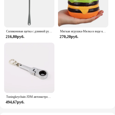
Силиконовая щетка с длинной ручкой для чистки бутылок
Мягкая игрушка-Мялка в виде кошачьего лица с гамбургерами, искусственный хлеб, ароматизированные мягкие медленно восстанавливающие форму игрушки-сжималки для снятия стресса, детская игрушка, рождественский подарок
216,80руб.
270,20руб.
Tuningkeychain JDM автонастройка автомобиля 10 мм трещотка Ключ Брелок брелок металлический брелок
494,67руб.