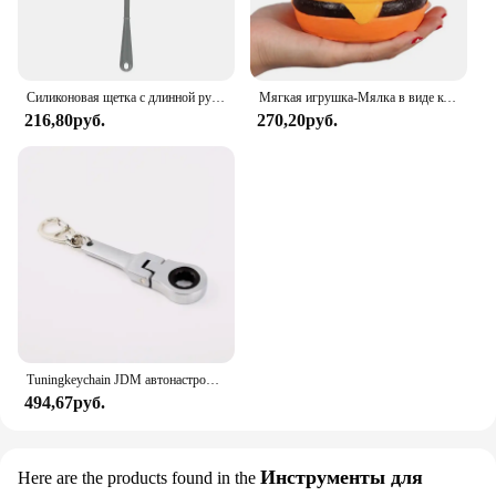
Силиконовая щетка с длинной ручкой для чистки бутылок
Мягкая игрушка-Мялка в виде кошачьего лица с гамбургерами, искусственный хлеб, ароматизированные мягкие медленно восстанавливающие форму игрушки-сжималки для снятия стресса, детская игрушка, рождественский подарок
216,80руб.
270,20руб.
Tuningkeychain JDM автонастройка автомобиля 10 мм трещотка Ключ Брелок брелок металлический брелок
494,67руб.
Инструменты для
Here are the products found in the