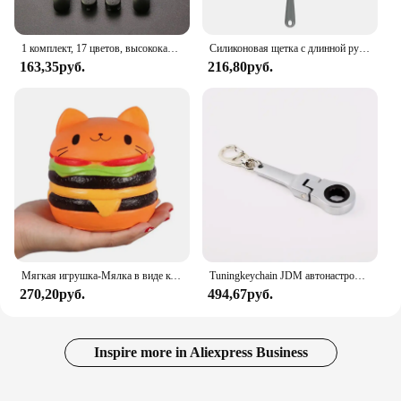
1 комплект, 17 цветов, высококачественные цветные кнопки AB L R, клавиатуры для Gameboy, пуговицы Advance, рамка для GBA D колодок, кнопки включения и выключения питания
Силиконовая щетка с длинной ручкой для чистки бутылок
163,35руб.
216,80руб.
Мягкая игрушка-Мялка в виде кошачьего лица с гамбургерами, искусственный хлеб, ароматизированные мягкие медленно восстанавливающие форму игрушки-сжималки для снятия стресса, детская игрушка, рождественский подарок
Tuningkeychain JDM автонастройка автомобиля 10 мм трещотка Ключ Брелок брелок металлический брелок
270,20руб.
494,67руб.
Inspire more in Aliexpress Business