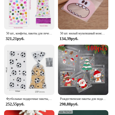
50 шт., конфеты, пакеты для печенья, для дня рождения
50 шт. милый мультяшный монстр, печенье, конфеты, самоклеящиеся пластиковые пакеты для печенья, закуски, упаковка для выпечки, рождественский декор
321,21руб.
134,39руб.
Футбольные подарочные пакеты, конфетные пакеты, пластиковые пакеты для печенья для гостей, подарки на день рождения, Футбольная конфетная сумка с закрученными галстуками
Рождественские пакеты для подарков, самозапечатывающиеся одноразовые мешочки для конфет и печенья с праздничным мультяшным рисунком для праздничных подарков, 100 шт.
252,55руб.
298,88руб.