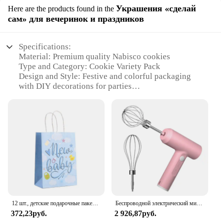
Украшения «сделай
Here are the products found in the
сам» для вечеринок и праздников
Specifications:
Material: Premium quality Nabisco cookies
Type and Category: Cookie Variety Pack
Design and Style: Festive and colorful packaging
with DIY decorations for parties
Usage and Purpose: Perfect for parties and
celebrations
Typical Adaptive Scenario: Ideal for events such as
birthdays, weddings, and corporate gatherings
Shape or Size or Weight or Quantity: A variety of
Nabisco cookies in a single pack
Features:
**Delightful Assortment for Every Occasion**
The Nabisco Sweet Treats Cookie Variety Pack is a
delightful assortment of Nabisco's most beloved
12 шт., детские подарочные пакеты с ручкой
Беспроводной электрический миксер для яиц, 3 скорости, нержавеющая сталь
cookies, thoughtfully curated to bring joy to any
372,23руб.
2 926,87руб.
celebration. Whether you're planning a birthday