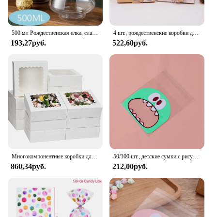
looking to offer a delightful treat to their customers.
With this variety pack, you can be sure that your
gift will be remembered and appreciated.
500 мл Рождественская елка, сладкая банка, подарки для детей «сделай сам», конфеты, печенье, закуска, шоколадная упаковка, новый год
4 шт., рождественские коробки для конфет, печенья, подарочная коробка из крафт-бумаги, коробки для пищевых продуктов с прозрачным окном, декор Navidad, рождественский подарочный пакет
193,27руб.
522,60руб.
Многокомпонентные коробки для печенья с окном, белые коробки для угощений, коробки для пирогов, кондитерские коробки для пончиков, шоколадная клубника, вечеринка по случаю дня рождения
50/100 шт., детские сумки с рисунком
860,34руб.
212,00руб.