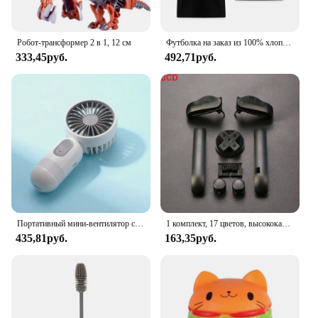
Робот-трансформер 2 в 1, 12 см
Футболка на заказ из 100% хлопка. Сделайте свой дизайн. Логотип. Текст. Размер ЕС для мужчин и женщин. Футболка спереди и сзади. Персонализированная футболка с обеих сторон.
333,45руб.
492,71руб.
Портативный мини-вентилятор с зарядкой от USB и 3 скоростями-легкий портативный вентилятор-идеально подходит для офиса, улицы, путешествий и кемпинга
1 комплект, 17 цветов, высококачественные цветные кнопки AB L R, клавиатуры для Gameboy, пуговицы Advance, рамка для GBA D колодок, кнопки включения и выключения питания
435,81руб.
163,35руб.