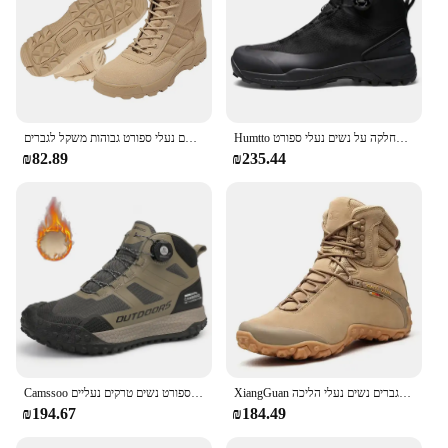
Humtto טיולי הליכה נעלי גברים בחורף העליון חם ללא החלקה על נשים נעלי ספורט
נעלי טיפוס מטפסי הרים תחרה את מגפי צבא טקטית ציד נושם נעלי ספורט גבוהות משקל לגברים
₪82.89
₪235.44
XiangGuan חדש חורף ללבוש עמיד קמפינג נשים מגפי טקטי סניקרס טיפוס עמיד למים מגפי גברים נשים נעלי הליכה
Camssoo נעלי הליכה גברים שלג מגפיים ספורט בחוץ טיפוס נעליים נשים טרקים נעלי ספורט נשים טרקים נעליים
₪194.67
₪184.49