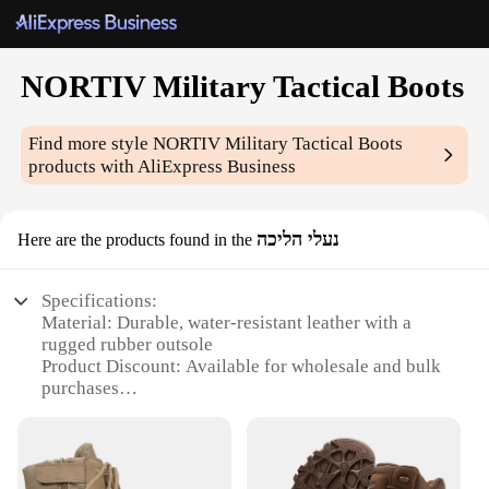
NORTIV Military Tactical Boots
Find more style
NORTIV Military Tactical Boots
products with AliExpress Business
נעלי הליכה
Here are the products found in the
Specifications:
Material: Durable, water-resistant leather with a
rugged rubber outsole
Product Discount: Available for wholesale and bulk
purchases
Type and Category: Military tactical boots,
designed for outdoor and combat use
Design and Style: Featuring a sleek, modern
silhouette with a side zipper for easy on/off