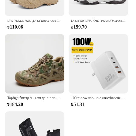
גברים rax נעלי הליכה באמצע העליון עמיד למים חיצונית גברים נעלי גברים עור טרקים שביל קמפינג טיפוס ציד נעלי נשים
גברים של ארבע עונות נושם נשימה מגפי טיפוס הרים, מגפי מטפסי הרים
₪110.06
₪159.70
מסגר 100w usb סוג c caricabatterie pd qc תשלום מהיר 4.0 סוג 3.0 c ריקאריקה ראפידה ליפון 14 13 12 xiaomi macbook
Topfight ירוק חתוך אמצע גברים חיתוך גברים של גודל האתחול 39-46 טקטית הליכה נעליים מים הוכחה חורף חם נעלי קרסול
₪184.20
₪51.31