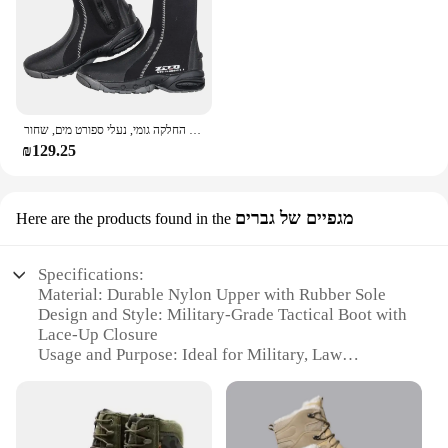
מגפי צלילה מניאופרן 5 מ "מ עם גומי נגד החלקה גומי, נעלי ספורט מים, שחור
₪129.25
מגפיים של גברים
Here are the products found in the
Specifications:
Material: Durable Nylon Upper with Rubber Sole
Design and Style: Military-Grade Tactical Boot with
Lace-Up Closure
Usage and Purpose: Ideal for Military, Law
Enforcement, and Outdoor Activities
Performance and Property: Lightweight with
Excellent Traction and Support
Parts and Accessories: Includes Steel Shank for