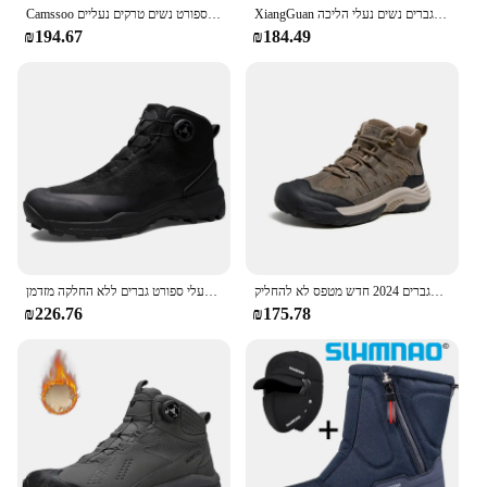
XiangGuan חדש חורף ללבוש עמיד קמפינג נשים מגפי טקטי סניקרס טיפוס עמיד למים מגפי גברים נשים נעלי הליכה
Camssoo נעלי הליכה גברים שלג מגפיים ספורט בחוץ טיפוס נעליים נשים טרקים נעלי ספורט נשים טרקים נעליים
₪194.67
₪184.49
נעלי גמלים מוזהב מגפי חורף מעובה גברים מעובים מעובים באמצע העליון נעלי טרקים נעליים לגברים 2024 חדש מטפס לא להחליק
מגפי חורף לגברים לנשימה נעלי הליכה חיצונית מחנאות טרקים נעלי ספורט גברים ללא החלקה מזדמן
₪226.76
₪175.78