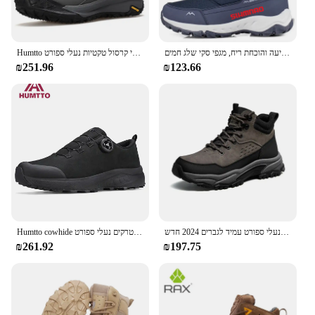
מגפי גברים של דיג חורף, מגפי קרסול צמר חם, חסין זיעה והוכחת ריח, מגפי סקי שלג חמים
Humtto נעלי הליכה גברים עמיד למים מגפי עור עמיד למים נשים טרקים נעלי קרסול טקטיות נעלי ספורט
₪251.96
₪123.66
נעלי גמלים מוזהב גמלים רגליים נגד החלקה נעלי ספורט עמיד לגברים 2024 חדש
Humtto cowhide נעלי גברים חורף ספורט בחוץ טיפוס נעליים מזדמנים נסיעות מגפיים חמים בחוץ טרקים נעלי ספורט
₪261.92
₪197.75