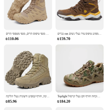
גברים rax נעלי הליכה באמצע העליון עמיד למים חיצונית גברים נעלי גברים עור טרקים שביל קמפינג טיפוס ציד נעלי נשים
גברים של ארבע עונות נושם נשימה מגפי טיפוס הרים, מגפי מטפסי הרים
₪110.06
₪159.70
Topfight ירוק חתוך אמצע גברים חיתוך גברים של גודל האתחול 39-46 טקטית הליכה נעליים מים הוכחה חורף חם נעלי קרסול
מגפי טיולים טקטיים של גברים, נעלי הלם ספגת הלם מדברי ללא החלקה, חורף קמפינג חיצונית נעלי הליכה
₪85.96
₪184.20