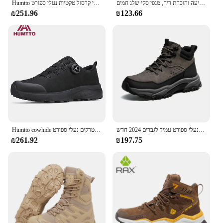
מגפי גברים של דיג חורף, מגפי קרסול צמר חם, חסין זיעה והוכחת ריח, מגפי סקי שלג חמים
Humtto נעלי הליכה גברים עמיד למים מגפי עור עמיד למים נשים טרקים נעלי קרסול טקטיות נעלי ספורט
₪251.96
₪123.66
נעלי גמלים מוזהב גמלים רגליים נגד החלקה נעלי ספורט עמיד לגברים 2024 חדש
Humtto cowhide נעלי גברים חורף ספורט בחוץ טיפוס נעליים מזדמנים נסיעות מגפיים חמים בחוץ טרקים נעלי ספורט
₪261.92
₪197.75