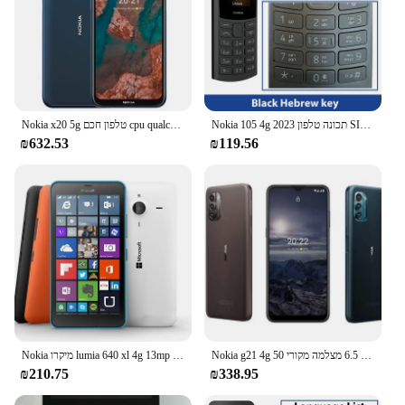
Nokia 105 4g 2023 תכונה טלפון SIM כפול 1.8 "Bluetet' 5.0 1450mah סוללה fm שיחת טלפון dumn לוח מקשים זמין
Nokia x20 5g טלפון חכם cpu qualcomm מצב 480 סוללה 4470mah 64mp cameraהמקור בשימוש טלפון
₪632.53
₪119.56
Nokia g21 4g אנדרואיד נעול 6.5 מצלמה מקורי 50mp במצב טוב בשימוש בטלפון
Nokia מיקרו lumia 640 xl 4g 13mp cameraמקורי cpu qualcomm תמונת מצב 400 בשימוש בטלפון
₪210.75
₪338.95