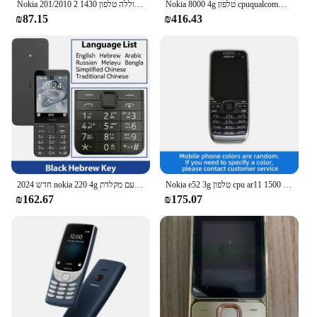
Nokia 8000 4g טלפון cpuqualcomm מצב 210 קיבולת הסוללה 1500mah מקורי בשימוש טלפון
Nokia 201/2010 2 גרם קיבולת הסוללה טלפון 1430mah העולמית שפה מרובה שפות מקורי טלפון
₪87.15
₪416.43
Nokia e52 3g טלפון cpu ar11 קיבולת הסוללה 1500mah מקורי בשימוש טלפון
2024 חדש nokia 220 4g תכונה טלפון עם מקלדת hebrew sim כפול 1450mah 2.8 מחפיר "bluetot' fm רדיו סוג-c יציאה
₪162.67
₪175.07