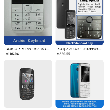
235 4g 2024 תכונה טלפון bluetooth 5.0 fm רדיו כפול sim מצלמה 2mp 1450mah סוג מחפיר-c טלפון נייד
Nokia 230 SIM כפול גרסה רב שפה עם מצלמה קדמית 1200 mah dumbphone ערבית מקלדת משמש טלפון
₪106.04
₪320.55