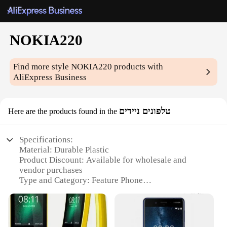
NOKIA220
Find more style
NOKIA220
products with
AliExpress Business
טלפונים ניידים
Here are the products found in the
Specifications:
Material: Durable Plastic
Product Discount: Available for wholesale and
vendor purchases
Type and Category: Feature Phone
Design and Style: Sleek, Compact Form Factor
Usage and Purpose: Basic Communication and
Entertainment
Performance and Property: Long-lasting Battery