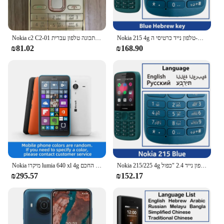
Nokia 215 4g טלפון נייד כרטיסי ה-SIM כפול 2.4 אינץ אלחוטי 1150mah זמן המתנה תכונה טלפון עם מקלדת hebrew מקלדת
Nokia c2 C2-01 תכונה טלפון עברית & hebrew מקלדת תמיכה הלוגו על כפתור unloon 2g 3g טלפון סלולרי בשימוש טלפון
₪81.02
₪168.90
Nokia 215/225 4g טלפון נייד 2.4 "כפול sim bluetetete fm רדיו 1150mah standby taymah hebrew מקלדת טלפון מקלדת hebrew מקלדת
Nokia מיקרו lumia 640 xl 4g החכם cpu qualomm תמונת מצב 400 13mp cameraמקורי
₪295.57
₪152.17