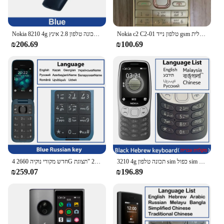
Nokia c2 C2-01 טלפון נייד gsm אנגלית & hebrew מקלדת תמיכה הלוגו על כפתור unlognokia 3g טלפון נייד בשימוש טלפון
Nokia 8210 4g תכונה טלפון 2.8 אינץ 'bluetooth 5.0 1450mah כפול sim fm לפיד מחוספס לדחוף-לחצן טלפון בשימוש בטלפון
₪206.69
₪100.69
3210 4g תכונה טלפון sim כפול sim 2.4 "סוג-c יציאת bluetooth 5.0 1450mah huttery לחץ לדחוף טלפון נייד כפתור
חדש מקורי נוקיה 2660 4G תכונה להעיף טלפון 2.8 "תצוגת Bluetooth FM רדיו 1450mAh SIM הכפול מוקשח בלחיצת כפתור טלפון
₪259.07
₪196.89