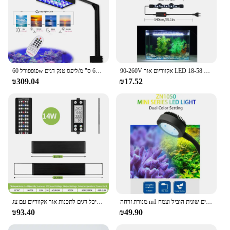
90-260V אקווריום אור LED עמיד למים דגי טנק קליפ אור מתחת למים דקור תאורת צוללת מנורת צמח לגדול מנורה 18-58 CM
פופפורל 60w הוביל אקווריום ימי ים מים מלוחים מי ים מנורת אקווריום עבור 40 ס "מ-60 ס" מ/ליפס טנק דגים
₪309.04
₪17.52
מנורת זרחה m1 הוביל ספקטרום מלא ננו אקווריום קטן דגי טנק מים מים מלוחים מי ים מלוחים שונית אלמוגים מים מלוחים שונית אלמוגים מים מלוחים שונית הוביל וצמח
מיכל דגים לתכנות אור אקווריום עם צג lcd מדחום לצמחים מימיים, תפקוד זיכרון מחזור 24/7 הוביל מנורה
₪93.40
₪49.90