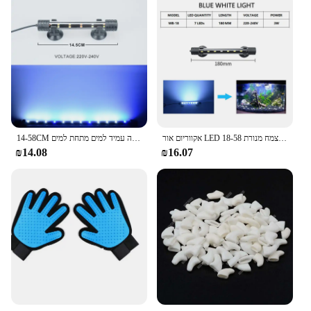
אקווריום אור LED עמיד למים דגי טנק אור מתחת למים דגי מנורת אקווריומים דקור תאורת צמח מנורת 18-58CM 220-240V 5730 שבב
14-58CM אור אקווריום דגי טנק טבולה אור מנורה עמיד למים מתחת למים LED אורות אקווריום תאורה
₪14.08
₪16.07