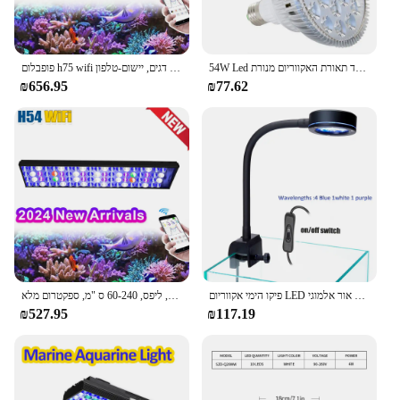
54W Led לחיות מחמד תאורת האקווריום מנורת LED אקווריום אור צמח הנורה עבור מלוחים שונית אלמוגים ימיים עוקה אצות UV IR אדום כחול
פופבלום h75 wifi הוביל אקווריום שונית תאורה לתכנות מלוחים לתכנות עבור 90-400 ס "מ טנק דגים, יישום-טלפון
₪656.95
₪77.62
פיקו הימי אקווריום LED אור אלמוגי SPS LPS coarl שונית Tank100-240v מתכת מתכוונן זווית עבור 30-50CM מלוחים טנק withtimer
פופבלום-אור אקווריום ימי חכם הוביל מנורת אקווריום, מיכלי דגים, מיכלי ים, ליפס, 60-240 ס "מ, ספקטרום מלא
₪527.95
₪117.19