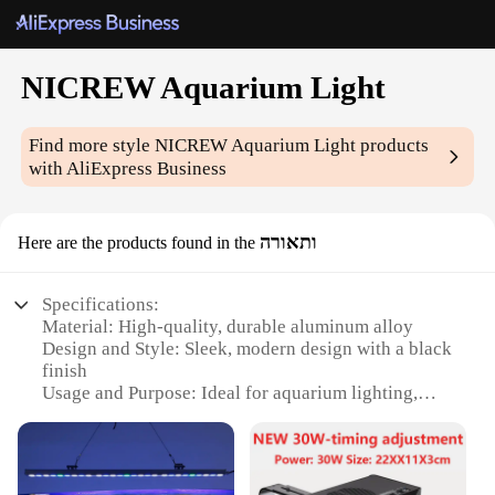
NICREW Aquarium Light
Find more style
NICREW Aquarium Light
products
with AliExpress Business
ותאורה
Here are the products found in the
Specifications:
Material: High-quality, durable aluminum alloy
Design and Style: Sleek, modern design with a black
finish
Usage and Purpose: Ideal for aquarium lighting,
enhancing plant growth and aesthetics
Performance and Property: Efficient LED
technology with a lifespan of up to 50,000 hours
Shape or Size or Weight or Quantity: Compact size