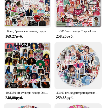
50 шт., британская певица, Гарри, стиль, граффити, наклейки для багажа, ноутбука, скейтборда, водонепроницаемые декоративные наклейки
10/30/55 шт. певица Chappell Roan наклейка мультфильм граффити декоративный чемодан гитара чехол для телефона скрапбук водостойкая наклейка игрушка
169,27руб.
258,25руб.
10/30/50 шт. стикеры певица-Эша граффити s Классические игрушки холодильник чемодан Водонепроницаемый скейтборд Гитара DIY крутые наклейки Детские стикеры 1
50/100 шт., водонепроницаемые ПВХ наклейки для скейтборда, гитары
248,88руб.
259,65руб.