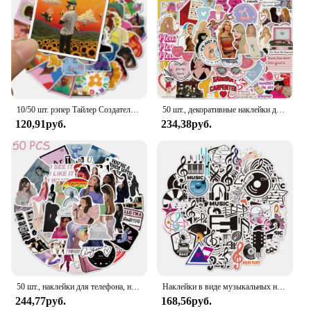
starters and a way to showcase your love for music.
With sets available for purchase, these stickers are
an excellent option for both personal and
professional use, making them a versatile addition
to any collection.
10/50 шт. рэпер Тайлер Создатель водостойкая канцелярская наклейка ПВХ скейтборд чемодан наклейки для ноутбука детская игрушка наклейка
50 шт., декоративные наклейки для телефона, ноутбука, чемодана, гитары
120,91руб.
234,38руб.
50 шт., наклейки для телефона, ноутбука, чемодана, скейтборда, гитары
Наклейки в виде музыкальных нот для автомобиля, чемодана, скейтборда, гитары, ноутбука, телефона, ноутбука, декоративные наклейки «сделай сам», игрушки, подарки, 10/50 шт.
244,77руб.
168,56руб.