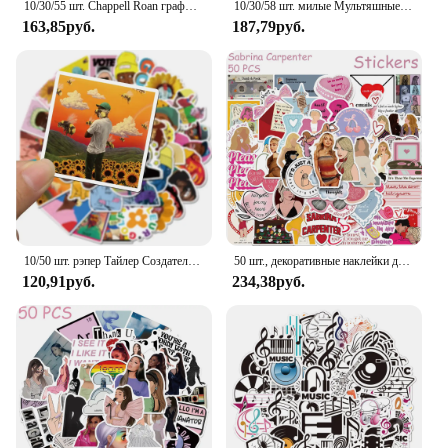
10/30/55 шт. Chappell Roan граффити наклейки Singer наклейки с рисунками веера подарок водонепроницаемый DIY ноутбук телефон автомобиль велосипед скейтборд
10/30/58 шт. милые Мультяшные наклейки в стиле Ins, украшения «сделай сам», граффити для скейтборда, телефона, ноутбука, багажа, холодильника, детской игрушки
163,85руб.
187,79руб.
10/50 шт. рэпер Тайлер Создатель водостойкая канцелярская наклейка ПВХ скейтборд чемодан наклейки для ноутбука детская игрушка наклейка
50 шт., декоративные наклейки для телефона, ноутбука, чемодана, гитары
120,91руб.
234,38руб.