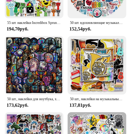
55 шт. наклейки Incredibox Sprunki, забавные мультяшные музыкальные игры, наклейки, детские игрушки, наклейки для багажа, ноутбука, гитары, велосипеда, скейтборда
50 шт. вдохновляющие музыкальные Мультяшные граффити водонепроницаемые наклейки персонализированные Креативные украшения чашка для воды гитара
194,70руб.
152,54руб.
50 шт., наклейки для ноутбука, холодильника, гитары, багажа
50 шт., наклейки на музыкальный инструмент, гитару, барабан, пианино
173,62руб.
137,81руб.