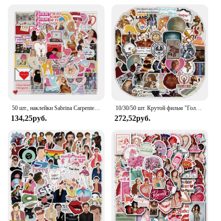
50 шт., наклейки Sabrina Carpenter, изысканные справочники, чехлы для телефонов, чемоданы для ноутбуков, чашки для воды, водонепроницаемые наклейки
10/30/50 шт. Крутой фильм "Голодные игры" Баллада о певчих птицах и змеях Мультяшные наклейки Ретро Водонепроницаемая наклейка Граффити на телефон
134,25руб.
272,52руб.