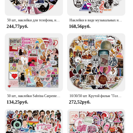
50 шт., наклейки для телефона, ноутбука, чемодана, скейтборда, гитары
Наклейки в виде музыкальных нот для автомобиля, чемодана, скейтборда, гитары, ноутбука, телефона, ноутбука, декоративные наклейки «сделай сам», игрушки, подарки, 10/50 шт.
244,77руб.
168,56руб.
50 шт., наклейки Sabrina Carpenter, изысканные справочники, чехлы для телефонов, чемоданы для ноутбуков, чашки для воды, водонепроницаемые наклейки
10/30/50 шт. Крутой фильм "Голодные игры" Баллада о певчих птицах и змеях Мультяшные наклейки Ретро Водонепроницаемая наклейка Граффити на телефон
134,25руб.
272,52руб.