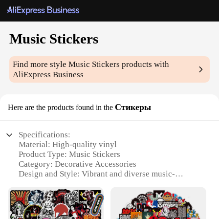
Music Stickers
Find more style
Music Stickers
products with
AliExpress Business
Стикеры
Here are the products found in the
Specifications:
Material: High-quality vinyl
Product Type: Music Stickers
Category: Decorative Accessories
Design and Style: Vibrant and diverse music-
themed designs
Usage and Purpose: Personalizing items such as
laptops, guitars, and skateboards
Quantity: Available in sets