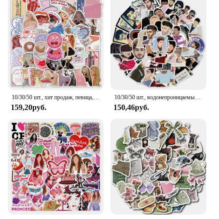
10/30/50 шт., хит продаж, певица, Сабрина, плотник, наклейки с героями мультфильмов, наклейки для ноутбука, мотоцикла, альбома, украшения для багажа, детские игрушки
10/30/50 шт., водонепроницаемые наклейки для ноутбука, скейтборда, ноутбука
159,20руб.
150,46руб.