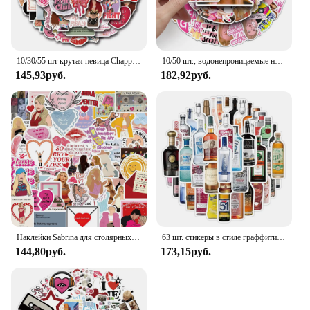
10/30/55 шт крутая певица Chappell Roan наклейки граффити наклейки забавные украшения детские игрушки DIY ноутбук телефон чемодан велосипед холодильник
10/50 шт., водонепроницаемые наклейки для ноутбука, гитары
145,93руб.
182,92руб.
Наклейки Sabrina для столярных певец, 10/30/50 шт., забавное украшение, альбом «сделай сам», скейтборд, велосипед, гитара, ноутбук, Детские Водонепроницаемые игрушки
63 шт. стикеры в стиле граффити для чемоданов, аксессуаров, наклейки для ноутбука, скейтборда, декоративные Стикеры, игрушки «сделай сам»
144,80руб.
173,15руб.