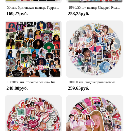
50 шт., британская певица, Гарри, стиль, граффити, наклейки для багажа, ноутбука, скейтборда, водонепроницаемые декоративные наклейки
10/30/55 шт. певица Chappell Roan наклейка мультфильм граффити декоративный чемодан гитара чехол для телефона скрапбук водостойкая наклейка игрушка
169,27руб.
258,25руб.
10/30/50 шт. стикеры певица-Эша граффити s Классические игрушки холодильник чемодан Водонепроницаемый скейтборд Гитара DIY крутые наклейки Детские стикеры 1
50/100 шт., водонепроницаемые ПВХ наклейки для скейтборда, гитары
248,88руб.
259,65руб.