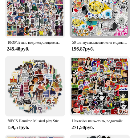
10/30/52 шт., водонепроницаемые наклейки Gorillaz для детей
50 шт. музыкальные ноты модные личные креативные граффити декоративные чемоданы кукуку гитара водостойкая наклейка
245,48руб.
196,87руб.
50PCS Hamilton Musical play Stickers Lable For Car Motorcycles Children's toys Decal Luggage Skateboards Computer
Наклейки панк-стиль, водостойкие, с рисунком в стиле рок-ролла, 10/30/50/100 шт.
159,51руб.
271,50руб.