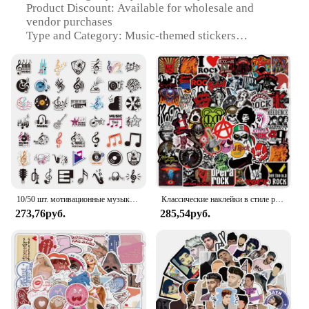
Product Discount: Available for wholesale and
vendor purchases
Type and Category: Music-themed stickers
Design and Style: Vibrant and diverse music-related
graphics
Usage and Purpose: Decorative and functional for
personal or professional use
Typical Adaptive Scenario: Ideal for music
enthusiasts, educators, and businesses
Shape or Size or Weight or Quantity: Comes in a
variety of sizes and sets
Features:
|Wholesale|
10/50 шт. мотивационные музыкальные наклейки, Вдохновляющие фразы «сделай сам», водонепроницаемый телефон, фотообои для автомобиля и велосипеда
Классические наклейки в стиле рок-музыки с граффити, 10/50/100 шт., наклейки на гитарную ленту, украшения «сделай сам», для телефона, ноутбука, скейтборда, дорожного чемодана, шлема
273,76руб.
285,54руб.
**Versatile and Creative Decor**
Our Music Stickers are a versatile and creative way
to add a touch of musical flair to any space.
Whether you're looking to personalize your
workspace, add a splash of color to your classroom,
or jazz up your music studio, these stickers are