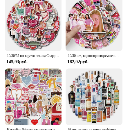
10/30/55 шт крутая певица Chappell Roan наклейки граффити наклейки забавные украшения детские игрушки DIY ноутбук телефон чемодан велосипед холодильник
10/50 шт., водонепроницаемые наклейки для ноутбука, гитары
145,93руб.
182,92руб.
Наклейки Sabrina для столярных певец, 10/30/50 шт., забавное украшение, альбом «сделай сам», скейтборд, велосипед, гитара, ноутбук, Детские Водонепроницаемые игрушки
63 шт. стикеры в стиле граффити для чемоданов, аксессуаров, наклейки для ноутбука, скейтборда, декоративные Стикеры, игрушки «сделай сам»