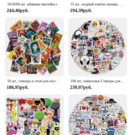
10/30/60 шт. забавные наклейки с музыкальной нотой, граффити, мультяшная наклейка, сделай сам, скрапбукинг, ноутбук, гитара, чемодан, скейтборд, детская игрушка
55 шт., модный альбом певицы, индивидуальная трендовая наклейка на обложку, сделай сам, чемодан, телефон, гитара
244,46руб.
194,39руб.
50 шт., стикеры в стиле рок-музыки, поп-граффити, классная Модная брендовая Классическая наклейка, наклейки для ноутбука «сделай сам», автомобиль, ПВХ Стикеры, декоративные наклейки
100 шт., виниловые Стикеры для сноуборда, ноутбука, чемодана, автомобиля, холодильника
186,95руб.
239,97руб.