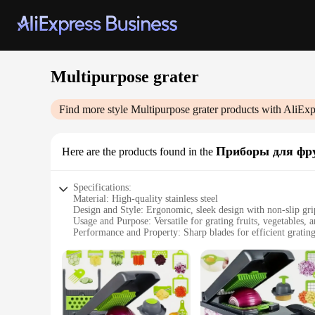
Multipurpose grater
Find more style
Multipurpose grater
products with AliExp
Приборы для фр
Here are the products found in the
Specifications:
Material: High-quality stainless steel
Design and Style: Ergonomic, sleek design with non-slip gri
Usage and Purpose: Versatile for grating fruits, vegetables, 
Performance and Property: Sharp blades for efficient gratin
Parts and Accessories: Comes with a protective cover for saf
Applicable People: Ideal for home cooks and professional ch
Features:
**Unmatched Versatility and Efficiency**
The Multipurpose Grater is a must-have kitchen tool for anyon
that it stands up to the rigors of frequent use. Its sharp bla