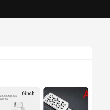
teel, this grater promises longevity and durability, ensuring
ring consistent and even grating results. Whether you're