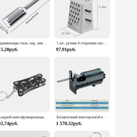
Нержавеющая сталь, сыр, лимон, кухонная терка для овощей, картофеля, имбиря, резак для еды, кухонные принадлежности, аксессуары
1 шт., ручная 4-сторонняя овощерезка из нержавеющей стали
15,20руб.
97,91руб.
Складной многофункциональный инструмент карманный нож плоскогубцы портативный складной походный охотничий спасательный Тактический Многофункциональный инструмент для ремонта
Бесщеточный многоцелевой инструмент, сверло, бензопила, возвратно-поступательная пила, колеблющийся гаечный ключ, мышь, шлифовальное устройство, насадка для батареи Makita
92,74руб.
1 570,32руб.