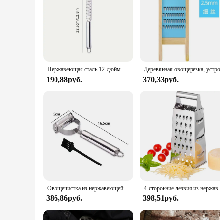
Нержавеющая сталь 12-дюймовая терка для лимона, многофункциональная терка для сыра, шлифовальная машина для шоколада, инструмент для фруктов и чеснока, кухонные гаджеты
190,88руб.
370,33руб.
Овощечистка из нержавеющей стали, овощечистка для фруктов, дыни, картофеля, моркови, огурца, многофункциональная терка, овощечистка для Julienne, ломтик, домашний кухонный инструмент
4-сторонние лезвия из нержавеющей стали, бытовая к
386,86руб.
398,51руб.