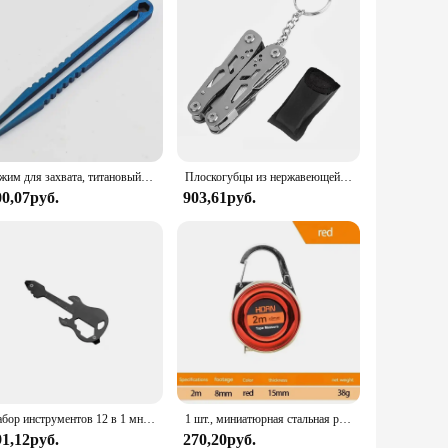
Зажим для захвата, титановый пинцет TC4, портативный зажим EDC, многоцелевой гаджет для лагеря, уличный карманный мини-инструмент
Плоскогубцы из нержавеющей стали, Многофункциональный складной инструмент, плоскогубцы, многофункциональный походный Тактический Мультитул для выживания, нож
00,07руб.
903,61руб.
Набор инструментов 12 в 1 многоцелевая отвертка цепной ключ-открывашка электрогитары в форме шлицевых ключей
1 шт., миниатюрная стальная рулетка для ключей, 2 м
91,12руб.
270,20руб.