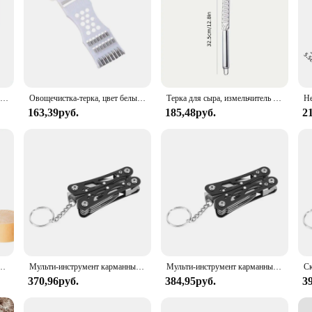
Деревянная овощерезка, устройство для чистки Овощей
Овощечистка-терка, цвет белый, 1 шт
Терка для сыра, измельчитель из нержавеющей стали, для цитрусовых, шоколада, лимона, имбиря, чеснока, мускатного ореха, овощей
163,39руб.
185,48руб.
2
оробка, терка, контейнер, многоцелевой резак для овощей, кухонные инструменты, ручной слайсер для сыра
Мульти-инструмент карманный нож плоскогубцы складной мини портативный складной уличный тактический охотничий выживание спасательный ремонтный инструмент многоцелевой
Мульти-инструмент карманный нож плоскогубцы складной портативный складной походный тактический охотничий спасательный многоцелевой ремонтный инструмент мини
370,96руб.
384,95руб.
3