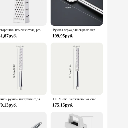
gue during prolonged use. The inclusion of a protective
uitable choice for both home cooks and professional chefs who
4-сторонний измельчитель, резак из нержавеющей стали, слайсер в форме башни, терка для картофеля, сыра, многофункциональный резак для фруктов, кухонные аксессуары
Ручная терка для сыра из нержавеющей стали, кухонные терки для шоколада, масла, фруктов, овощей, кухонные предметы
31,87руб.
199,95руб.
aptability extends beyond the kitchen, making it a valuable
ore and transport, making it a practical choice for those on
Ручной ручной инструмент для измельчения чеснока из нержавеющей стали
ГОРЯЧАЯ нержавеющая сталь 12-дюймовая терка для лимона, многофункциональная терка для сыра, шлифовальная машина для шоколада, инструмент для фруктов и чеснока, кухонный гаджет
79,13руб.
175,15руб.