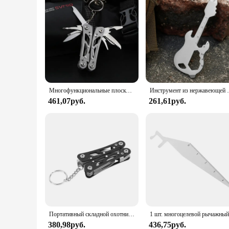
Многофункциональные плоскогубцы, складные плоскогубцы, многофункциональный инструмент, карманный нож, плоскогубцы, уличные портативные складные плоскогубцы, многофункциональные инструменты для ремонта
Инструмент из нержавеющей стали 12 в 1, многоцелевой порта
461,07руб.
261,61руб.
Портативный складной охотничий спасательный Тактический многоцелевой ремонтный инструмент складной многофункциональный карманный нож плоскогубцы мини
380,98руб.
436,75руб.