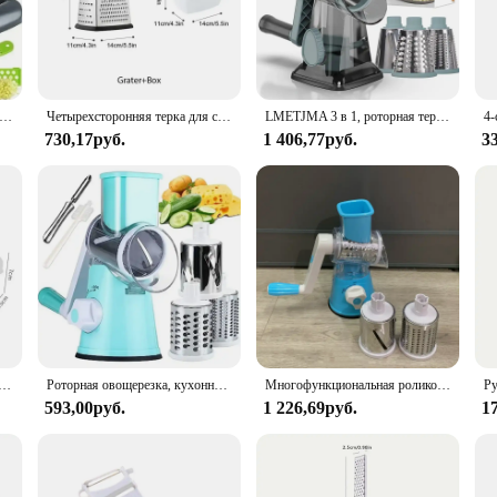
atility makes it an indispensable addition to your kitchen arsenal.
 its aesthetic appeal but also provides a comfortable grip, reducing hand fati
 in use, minimizing the risk of accidents. This attention to safety makes it a s
ов новых многофункциональных резаков для овощей, слайсер для молока и чая, гранулированная терка, специальные инструменты
Четырехсторонняя терка для сыра с контейнером из нержавеющей стали
LMETJMA 3 в 1, роторная терка для сыра, универсальная ручная овощерезка, измельчитель арахисовых орехов, измельчитель сыра и овощей, прозрачный JT242
730,17руб.
1 406,77руб.
3
a zesty marinade, the Multipurpose Grater is the perfect tool for the job. Its ad
 needs. The grater's compact size and lightweight construction make it easy to st
 this grater is a testament to the harmonious blend of functionality and style.
 контейнером Овощерезка из нержавеющей стали Терка для картофеля и моркови в форме башни Многоцелевой кухонный инструмент
Роторная овощерезка, кухонные аксессуары 3 в 1, блендер для сыра, терка для быстрого приготовления с ручкой, инструменты для готовки, резак
Многофункциональная роликовая овощерезка, домашний кухонный измельчитель, терка для картофеля
593,00руб.
1 226,69руб.
1