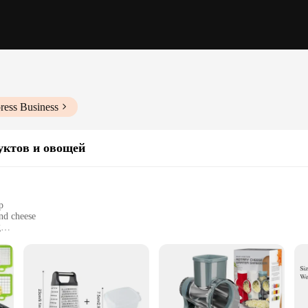
ress Business
уктов и овощей
p
and cheese
g
e storage
efs
e looking to elevate their culinary creations. Made from high-grade stainless s
des are designed to glide through fruits, vegetables, and cheese with ease, delive