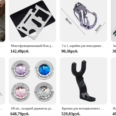
тивный новый инструмент EDC, многофункциональный инструмент для кемпинга, гитарная форма, брелок, аксессуары, отвертка
Многофункциональный Нож для открывания бутылок, нож для кредитных карт, инструменты для повседневного использования, гаджет для кемпинга и пешего туризма, многофункциональные гаджеты, инструмент для повседневного использования
5 в 1, карабин для повседневного ношения
142,49руб.
90,36руб.
3
1 шт. многоцелевой рычажный инструмент, противопожарные инструменты, многоцелевой рычажный инструмент, пружинный стальной рычаг, пружинный стальной рычаг
4/8 шт., складной держатель для сумок, с кристаллами
Крючки для мотоциклетного шлема, многофункциональные крючки, вешалка для домашнего багажа, держатели для куртки, кухонный шкаф, полка, настенные крючки
648,79руб.
529,83руб.
4