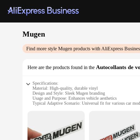
Mugen
Find more style
Mugen
products with AliExpress Busines
Autocollants de vo
Here are the products found in the
Specifications:
Material: High-quality, durable vinyl
Design and Style: Sleek Mugen branding
Usage and Purpose: Enhances vehicle aesthetics
Typical Adaptive Scenario: Universal fit for various car mod
Shape or Size or Weight or Quantity: Available in sets for 
Performance and Property: Easy application, long-lasting ad
Features:
**Elevate Your Vehicle's Appeal**
The Mugen Autocollants de voiture are not just stickers; they