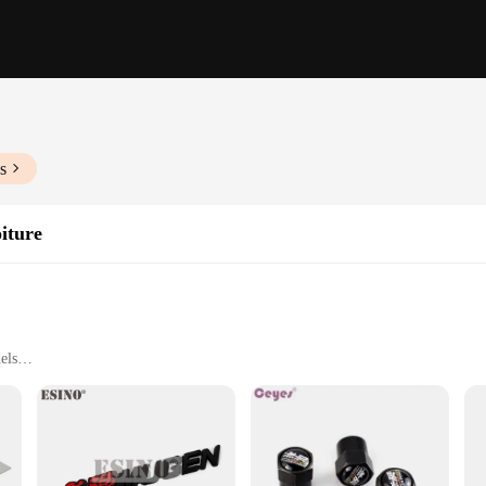
s
iture
els
comprehensive coverage
hesion
 are a statement of style and performance. Designed with precision, these high-q