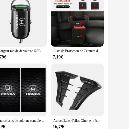
Chargeur rapide de voiture USB Type-C, adaptateur de charge, accessoires pour Honda Civci CRV Accord Mugen Prelude FIT City CRZ CRX Jazz D, 1PC
Juste de Protection de Ceinture de Sécurité de Voiture, Accessoires pour Honda Type R Mugen Power Civic 10th Isabel 8th CRV City Accord Hrv Jazz
,79€
7,19€
Autocollants de colonne centrale de voiture, autocollants de montant B, accessoires pour Honda Civic Mugen Accord Odyssey JAZZ CRV Fit Hrv Jazz CBR VTX, 2 pièces
Autocollants d'ailes Glutk en fibre de carbone pour Honda Mugen Power, autocollants latéraux de voiture noirs, accord civique, CRV, Hrv, Jazz, CBR, VTEC, VFR, 2 pièces
,99€
16,79€