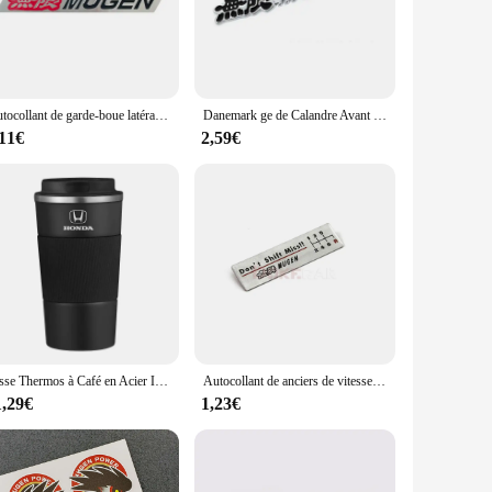
l touch to your daily driver or enhance the aesthetics of
sly to various car models, making them a versatile option for
Autocollant de garde-boue latéral de corps d'insigne d'emblème de Mugen en aluminium, accessoires de voiture, Honda Civic Accord, CRV CBR VTX VFR Hrv Jazz
Danemark ge de Calandre Avant de Voiture en Métal 3D, Logo Mugen, Emblème, Lettres, Autocollant, Accessoires
her you're a wholesaler, vendor, or an individual looking to
,11€
2,59€
grip on your vehicle, resisting peeling and fading even in
race the fusion of performance and style with the Mugen
Tasse Thermos à Café en Acier Inoxydable, Fiole à Vide Thermique de Voyage, pour Honda Civci CRV Accord Mugen Prelude City CRZ CRX Jazz
Autocollant de anciers de vitesse de carrosserie en aluminium, style de voiture Mugen, emblèmes automatiques, ne changez pas Miss, 5/6 vitesses, 1 PC
1,29€
1,23€