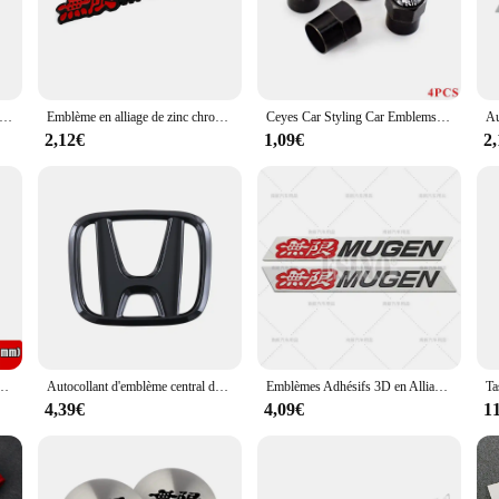
ain their vibrant appearance over time. Whether you're looking to add a persona
ice.
nks to their easy application process. The decals are designed to adhere seamles
d'insigne d'insigne de Mugen d'infraction 3D, étiquette d'emblème latéral d'aile de voiture, autocollant pour des accessoires de voiture
Emblème en alliage de zinc chromé en métal 3D pour Honda Mugen Power, autocollant d'insigne de carrosserie, accessoire automatique de style de voiture
Ceyes Car Styling Car Emblems Case, Auto Caps, Danemark ge Accessrespiration, Honda Mugen Power, Civic Accord, CRV, Hrv Jazz
 comprehensive coverage, giving your vehicle a professional, cohesive look. Whet
2,12€
1,09€
2
o last. The advanced adhesive technology ensures that the decals maintain their 
a touch of sophistication, making your vehicle stand out from the crowd. Emb
accessoires automobiles emblème pour Honda Mugen Civic City Fit VTEC RR Vezel CR-V Dohc Pilot Jazz HRV Xwatches
Autocollant d'emblème central de volant de voiture en métal, décoration intérieure pour Honda Civci CRV Accord Mugen Prelude FIT City CRZ CRX
Emblèmes Adhésifs 3D en Alliage de Zinc Chromé pour Mugen Power, 2 Pièces
4,39€
4,09€
1