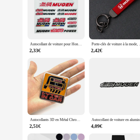
Autocollant de voiture pour Honda Mugen Power Civic Accord CRV Hrv Jazz, pare-chocs de pare-brise, autocollants de fenêtre latérale de voiture, logo de carrosserie, style de voiture
Porte-clés de voiture à la mode, porte-clés
2,33€
2,42€
Autocollants 3D en Métal Chromé et Alliage de Zinc pour Voiture, Danemark ge de Carrosserie, Accessoire Automobile pour JDM Honda Fit CRV Mugen Power
Autocollant 
2,51€
4,09€