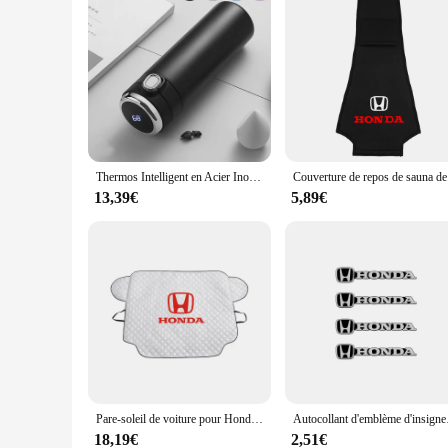
Thermos Intelligent en Acier Inoxydable pour Voiture, Bouteille d'Eau Sous Vide pour Honda Mugen Power Civic 5D Accord CRV Hrv
Couverture de 
13,39€
5,89€
Pare-soleil de voiture pour Honda Civic Fit Jazz Accord CRV HRV City Prelude URV mugen, protection contre la neige et la glace, extra optique
Autocollant d'emblème d'
18,19€
2,51€