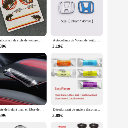
Autocollant de style de voiture pour Mugen Power Commander, poignée en polymère, décalcomanie, décoration de fenêtre pour Civic Accord, Crv Fit City Jazz
Autocollants de Volant de Voiture pour Honda Mugen Power VopeR Jazz City Civic Inspire Accord FIT HRV Xwatches CRV GK5 Odyssey, Accessoires
,89€
3,19€
Juste de frein à main en fibre de carbone pour voiture, poignées de frein à main, housse de protection pour Honda Civic Fit Jazz Accord Pilo CRV Odyssey HRV Mugen
Désodorisant de anciers d'aromathérapie de climatiseur de parfum de sortie d'air de voiture, accessoires de Jazz pour Mugen Power Honda Civic Accord CRV Hrv
,89€
3,89€