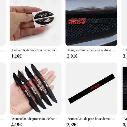
repos de sauna de voiture, oreiller de tête de siège, housse de repos de sauna pour Honda Mugen Civic TYPE-R Accord Fit Jazz CRV BRV HRV Insight Pilot 1/2pc
Couvercle de bouchon de carburant en fibre de carbone JDM avec logo, autocollants décoratifs, précieux, universel, Toyota Mugen Power HKS Tom's
Insigne d'emblème de calandre de capot avant de voiture, autocollant en métal, Honda Mugen Accord, Civic, Crv, City Jazz, Hrv, accessoires de style de voiture
1,16€
2,91€
3
insigne en aluminium 3D, décoration audio de voiture, accessoires pour Mugen Power Honda Civic Accord CRV Hrv Jazz, 4 pièces
Autocollant de protection de bande de pare-chocs anti-collision de rétroviseur de porte de style de voiture, adapté pour Honda Mugen Civic City Fit VTEC RR Vezel, 4 pièces
Autocollant de pare-brise de voiture pour Honda, adapté pour Honda Fit Insight Jazz Mugen RR SI VTI Type R S, moteur de fouling, autocollant de décoration d'empreinte de roue de pare-brise
4,19€
3,39€
5