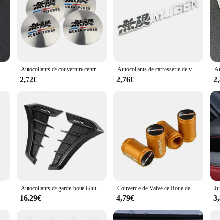
 JORing, accessoires de style pour Honda Civic Fk7 Fit Fk2 Mugen Fk8 Type R Accord Crv
Autocollants de couverture centrale de roue, autocollant de capuchon de moyeu, accessoires automatiques pour Honda MUGEN POWER INSPIRE CR-Z Type R VTEC CITY CIVIC, 56mm, 4 pièces
Autocollants de carrosserie de voiture 3D pour Honda Civic, grille avant de coffre, insignes Mugen, accessoires de style automatique, 10e, 8e génération, 4D, CRV 3, Accord 7, Jazz
2,72€
2,76€
2
de voiture en aluminium chromé pour Honda Civic Accord CRV, accessoires 3D, logo Mugen Power, emblème arrière, insigne, style automatique
Autocollants de garde-boue Glutk pour Honda Civic, fibre de carbone, noir, panneau latéral de voiture, convient pour Fk7, Fk2, Mugen, Fk8, Type R, Accord Crv, mode, 2 pièces
Couvercle de Valve de Roue de Vélo pour Honda Mugen CRV Jazz Fit Accord Civic HRV, 4 Pièces
16,29€
4,79€
3