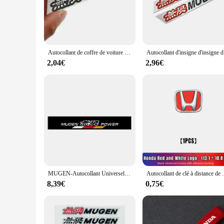
durable, ensuring that they withstand the elements and maint
your racing machine, these Mugen decals are the perfect cho
**Installation and Versatility**
Installing the Mugen Autocollants de voiture is a breeze, tha
Autocollant de coffre de voiture avec logo chromé, insigne arrière, emblème Mugen en aluminium 3D, style de voiture pour Honda Civic Accord CRV Fit, nouveau
Autocollant 
car enthusiasts. The sets are meticulously crafted to ensure
personalize your vehicle, these decals are a reliable choice.
2,04€
2,96€
**Long-Lasting Adhesion and Style**
These Mugen decals are not just about style; they are built t
extreme weather conditions. The sleek Mugen branding adds 
Autocollants de voiture, a must-have for any car enthusiast.
MUGEN-Autocollant Universel en Vinyle pour Pare-Brise Avant, Accessoire Imperméable pour Voiture de Course, Carrosserie, Camion, Pare-chocs, Fenêtre Arrière
Autocollant de clé à distance de voiture en aluminium, 
8,39€
0,75€