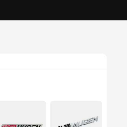
uality vinyl decals are not only visually appealing but also