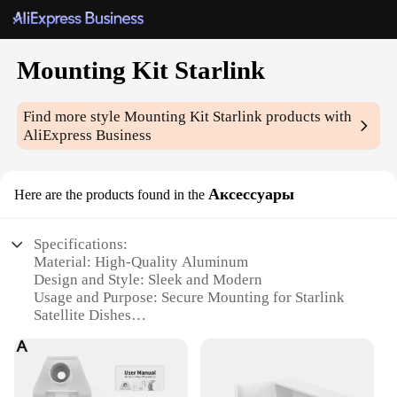
Mounting Kit Starlink
Find more style
Mounting Kit Starlink
products with
AliExpress Business
Аксессуары
Here are the products found in the
Specifications:
Material: High-Quality Aluminum
Design and Style: Sleek and Modern
Usage and Purpose: Secure Mounting for Starlink
Satellite Dishes
Typical Adaptive Scenario: Outdoor Installation
Shape or Size or Weight or Quantity: Lightweight
and Compact
Performance and Property: Durable and Weather-