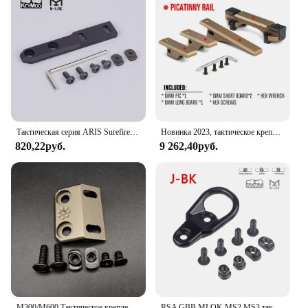
Тактическая серия ARIS Surefire M300 M600 Offset Scout Mount Fit Mlok Keymod SMR Rail Base Airsoft M951 M620 Крепление для фонарика
Новинка 2023, тактическое крепление для подъема, стандартное легкое приспособление для страйкбола
820,22руб.
9 262,40руб.
M300/M600 Тактическое крепление для фонаря с ЧПУ, металлическое смещенное крепление для скутера, быстросъемное крепление на рейку для Mlok Rail, охотничьи аксессуары
RSA GBB MLOK MS2 MS3 тактическое Крепление-слинг KeyMod поворотный для системы KeyMod и аксессуары для фотоохоты gun AR15 AK47 AK74