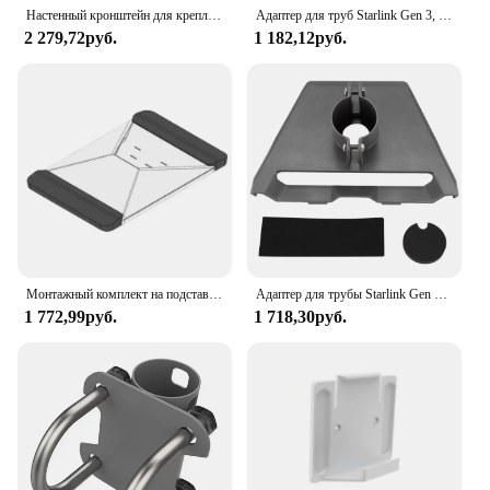
Настенный кронштейн для крепления на крышу для Starlink V2, крепление для интернет-комплекта Starlink, крепление для уличной ТВ-антенны
Адаптер для труб Starlink Gen 3, круглый адаптер из АБС-пластика, кронштейн для крепления на столб для Starlink V3, кронштейн для крепления на крышу, аксессуары
2 279,72руб.
1 182,12руб.
Монтажный комплект на подставке с 3D-присоской для StarLink Mini для автомобиля и люка для крепления на присоске StarLink Mini O7w0
Адаптер для трубы Starlink Gen 3, адаптер для круглой трубки, кронштейн для крепления на столб для Starlink V3, аксессуары для крепления на крышу пластин
1 772,99руб.
1 718,30руб.