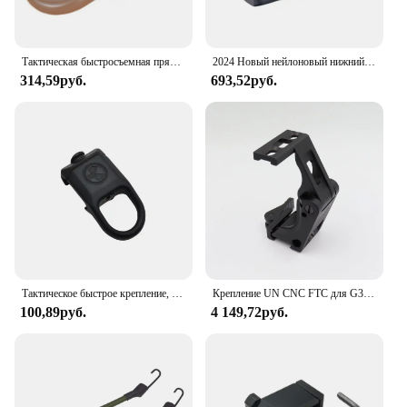
Тактическая быстросъемная пряжка RSA GBB, QD ремень, стальное крепление, адаптер, подходит для рейки 20 мм, охотничий инструмент, пряжка, зажим, аксессуары
2024 Новый нейлоновый нижний интегрированный инфракрасный светодиодный фонарик для игрушечного пистолета на 20 мм, инфракрасный Glock
314,59руб.
693,52руб.
Тактическое быстрое крепление, металлический ремешок RSA GBB QD, строп для винтовки, охоты, Pictinny Rail Mlok, Стробоскопическая модель
Крепление UN CNC FTC для G33 G43 Magn ifier G33 558 EXPS 6X-Mag-1, крепление для прицела, аксессуары для охотничьего оружия
100,89руб.
4 149,72руб.