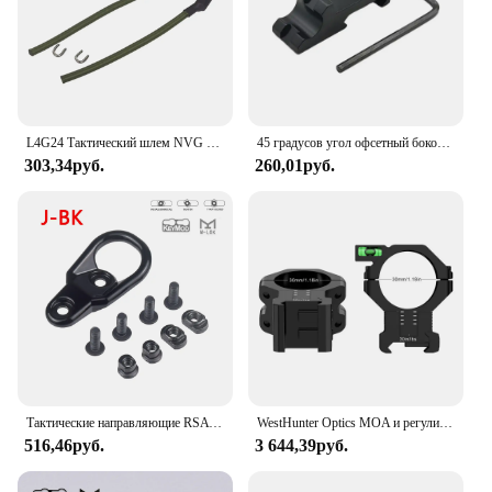
L4G24 Тактический шлем NVG Кронштейн-держатель Складные очки ночного видения Стент Нейлоновое крепление для PVS15 PVS18 PGPNVG18
45 градусов угол офсетный боковой адаптер RTS 20 мм Пикатинни рельсовое оружие Тактический фонарик лазерный прицел крепление Охотничья винтовка Caza
303,34руб.
260,01руб.
Тактические направляющие RSA GBB QD, поворотное кольцо, адаптер MLOK, направляющая 20 мм, страйкбольная винтовка, Охотничья пряжка, зажим, аксессуары AR15 AK47
WestHunter Optics MOA и регулируемые по высоте крепления для Пикатинни 1 ''30 мм или 34 мм кольца для прицела с регулируемой высотой
516,46руб.
3 644,39руб.