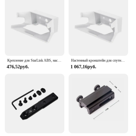
Крепление для StarLink ABS, настенное крепление, защита маршрутизатора, звездное соединение, Интернет комплект, кронштейны, держатель, крепление для сетки маршрутизатора StarLink V2
Настенный кронштейн для спутниковой антенны Starlink V2 ABS
476,52руб.
1 067,16руб.