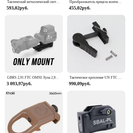
Тактический металлический светильник для оружия, страйкбольный светодиодный светильник для разведки, линейное крепление, подходит для системы MLOK для SF M300 M600 PLHV2, уличный фонарик
Преобразователь прицела монтируемый ласточкин хвост от 20 мм до 11 мм низкопрофильный рельсовый адаптер для охотничьей оптики
593,02руб.
455,02руб.
GBRS 2,91 FTC OMNI Лупа 2,91 дюйма оптическая Центральная линия с быстрой отправкой
Тактическое крепление UN FTC для G33 G43 увеличительного прицела, крепление для прицела 551 552 553 голографическая красная точка SIight, быстрое крепление
3 093,97руб.
990,09руб.