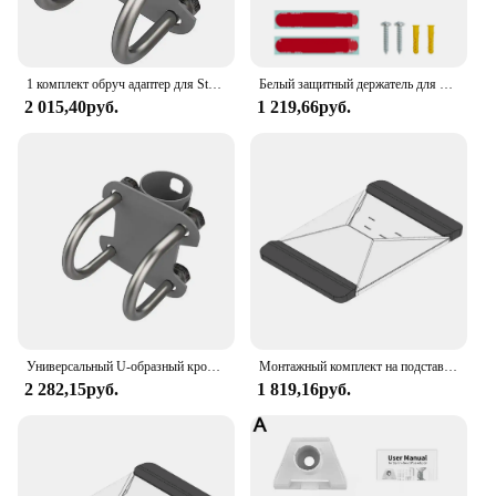
1 комплект обруч адаптер для Starlink v2 крепление 30-50 мм обруч адаптер Универсальный U-образный кронштейн для Starlink блюдо
Белый защитный держатель для маршрутизатора Wi-Fi, настенный кронштейн, держатель, подставка для маршрутизатора Starlink Gen 3 /V3, кронштейн для маршрутизатора, быстро и удобно
2 015,40руб.
1 219,66руб.
Универсальный U-образный кронштейн для крепления StarLink V2, адаптер-обруч 30-50 мм, горизонтальная шкала/вертикальный монтажный адаптер E7d1
Монтажный комплект на подставке с 3D-присоской для StarLink Mini для автомобиля и люка для крепления на присоске StarLink Mini Q2e9
2 282,15руб.
1 819,16руб.