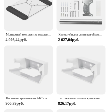
Монтажный комплект на подставке с 3D-присоской для StarLink Mini для автомобиля и люка для крепления на присоске StarLink Mini Z4l9
Кронштейн для спутниковой антенны StarLink Gen3 для Starlink V3
4 926,44руб.
2 627,04руб.
Настенное крепление из АБС-пластика Dishy с вертикальным плоским креплением для защиты маршрутизатора StarLink V2, комплект Internet Star Link, кронштейны, держатель сетчатого маршрутизатора V2
Вертикальное плоское крепление ABS настенное крепление для StarLink V2 защита маршрутизатора Star Link интернет комплект кронштейнов держатель сетчатый маршрутизатор V2 K8P2
906,89руб.
826,17руб.