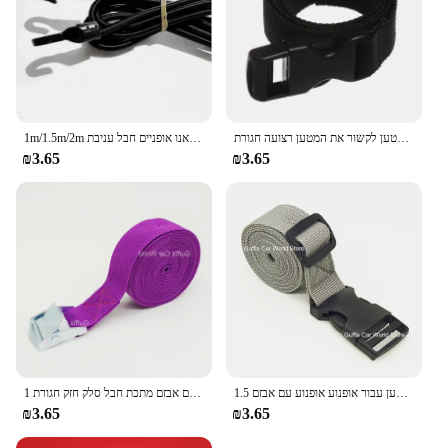
נסיעות קשור שחור עמיד ניילון מטען לקשור את המטען רצועה חגורת lash עם מצלמת אבזם נסיעות ערכות
1m/1.5m/2m כבד החובה אלסטי באנג 'י הלם כבל רצועת למתוח פלסטיק וו רכב מטען אוהל קיאק סירת קאנו אופניים חבל עניבת
₪3.65
₪3.65
1.5 מ 'אבזם עניבה רצועות מטען עבור אופנוע אופנוע עם אבזם pp אבזם חבל כרטיס חזק חגורת אבזם עבור תיק מטען
1 מטר אבזם עניבה רצועות מטען לחגורה לאופנוע לרכב עם אבזם מתכת חבל סלק חזק חגורת ratchet לחגורת מטען
₪3.65
₪3.65