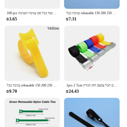
עניבת כבל releasable 150 200 250 300 מ "מ מגבונים רצועות ניילון לעטוף zip חבילת עוגב
100 pcs נעילה עצמית פלסטיק עניבה שחור העניבה רצועת כבל סט עניבה העניבה zip רחיצת כפתור
₪3.65
₪7.31
1pcs 2 '5cm אבזם חגורת עניבה כלפי מטה רצועות עבור תיק אופנוע אופנוע אופנוע עם אבזם מתכת אבזם חבל צמצם חזק חגורת ratchet
עניבת כבל releasable 150 200 250 300 מ "מ רצועות פלסטיק ניילון לעטוף zip חבילת תחבושת אטב zip חבילת תחבושת
₪9.70
₪24.43