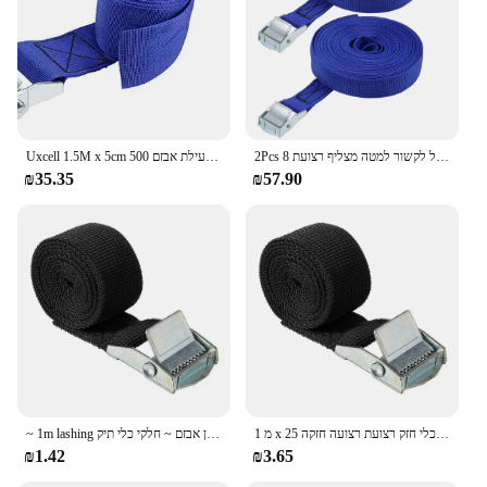
2Pcs כחול באקל לקשור למטה מצליף רצועת 8M x 25mm 250Kg עומס כובע פוליפרופילן עבור נע מטען
Uxcell 1.5M x 5cm מצליף רצועת מטען לכבול רצועות עם מצלמת נעילת אבזם 500Kg עבודה עומס, כחול
₪35.35
₪57.90
1 מ x 25 מ "מ לרסק אבזם ניילון שחרור מהיר עניבות למטען תיק רכב תיק המהדק רצועת כלי חזק רצועת רצועה חזקה
~ 1m lashing רצועה עם אבזם אבץ ~ סגסוגת מהדורה מהירה העניבה למטה ~ רצועת תיקון אבזם ~ חלקי כלי תיק
₪1.42
₪3.65