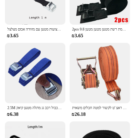
2pcs מכונת מתלה גג רצועות קיאק קאק מצלמת רשת מטען מטען מטען 9.8ft עניבה רצועות 300 ס "מ x 2.5 ס" מ
לקשור את רצועות מתכוונן רצועות רסק מתכוונן רצועות ראצ 'ט כבד כבד לקשור רצועות מטען עם מזוודה אבזם מצלצל
₪3.65
₪3.65
טעינת חבל גרירה 3/6/8/10 מטר חזה חגורת גדיל 40 מ "מ עניבות ראצ 'ט לקשור למטה חבלים משאית
2.5M מצליף רצועות עם אבזם ניילון מהיר שחרור מצליף רצועות עבור מטענים לכבול רכב גג מתלה מטען קיאק carrier נע
₪6.38
₪26.18