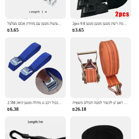
2pcs מכונת מתלה גג רצועות קיאק קאק מצלמת רשת מטען מטען מטען 9.8ft עניבה רצועות 300 ס "מ x 2.5 ס" מ
לקשור את רצועות מתכוונן רצועות רסק מתכוונן רצועות ראצ 'ט כבד כבד לקשור רצועות מטען עם מזוודה אבזם מצלצל
₪3.65
₪3.65
טעינת חבל גרירה 3/6/8/10 מטר חזה חגורת גדיל 40 מ "מ עניבות ראצ 'ט לקשור למטה חבלים משאית
2.5M מצליף רצועות עם אבזם ניילון מהיר שחרור מצליף רצועות עבור מטענים לכבול רכב גג מתלה מטען קיאק carrier נע
₪6.38
₪26.18