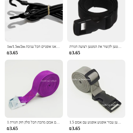
נסיעות קשור שחור עמיד ניילון מטען לקשור את המטען רצועה חגורת lash עם מצלמת אבזם נסיעות ערכות
1m/1.5m/2m כבד החובה אלסטי באנג 'י הלם כבל רצועת למתוח פלסטיק וו רכב מטען אוהל קיאק סירת קאנו אופניים חבל עניבת
₪3.65
₪3.65
1.5 מ 'אבזם עניבה רצועות מטען עבור אופנוע אופנוע עם אבזם pp אבזם חבל כרטיס חזק חגורת אבזם עבור תיק מטען
1 מטר אבזם עניבה רצועות מטען לחגורה לאופנוע לרכב עם אבזם מתכת חבל סלק חזק חגורת ratchet לחגורת מטען
₪3.65
₪3.65