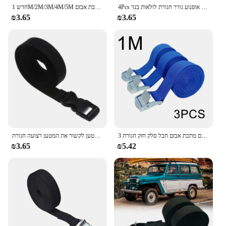
4Pcs אופנוע לכבול מטען תחבושת רך רצועות חבלי גרירת רכב אופנוע גורר חגורת לולאות בנד Tensioning חגורות
חדש 1M/2M/3M/4M/5M שחור אבזם קשירה חגורת מטען רצועות עבור מכונית אופנוע אופני מתכת אבזם Tow חבל חזק מחגר חגורה
₪3.65
₪3.65
3 יח '1 מ' אבזם עניבה רצועות מטען עבור אופנוע אופנוע עם אבזם מתכת אבזם חבל סלק חזק חגורת ratchet עבור מטען
נסיעות קשור שחור עמיד ניילון מטען לקשור את המטען רצועה חגורת lash עם מצלמת אבזם נסיעות ערכות
₪3.65
₪5.42