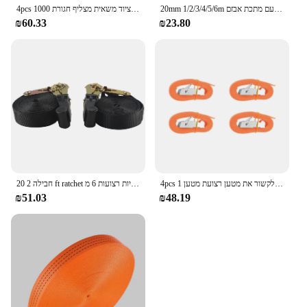
20mm 1/2/3/4/5/6m חזק מחגר חגורת רכב מתח חבל עם מתכת אבזם Tow Tensioner עניבת למטה רצועת מטען מטען מצליף
4pcs פוליאסטר עניבת מחגר למטה רצועות ציוד משאית מצליף חגורת 1000ton עומס מתח חבל מזוודות אבטחת מטענים אופני מכוניות
₪60.33
₪23.80
4pcs 1 מ 'עומס חגורת הידוק לחגורה כבדה לקשור את מטען רצועת מטען lashing חזק רצועה עם אבזם מתכת אבזם
חבילה 2 20 ft ratchet ידיות רצועות 6 מ x25mm אינסופית רצועה רatchet ברצועה כבדה פקה אבזמים עבור אופנועים, מכונית
₪51.03
₪48.19