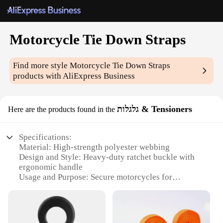
Motorcycle Tie Down Straps
Find more style
Motorcycle Tie Down Straps
products with AliExpress Business
גלגלות & Tensioners
Here are the products found in the
Specifications:
Material: High-strength polyester webbing
Design and Style: Heavy-duty ratchet buckle with
ergonomic handle
Usage and Purpose: Secure motorcycles for
transportation
Typical Adaptive Scenario: Trailers, truck beds, and
other flat surfaces
Shape or Size or Weight or Quantity: Adjustable