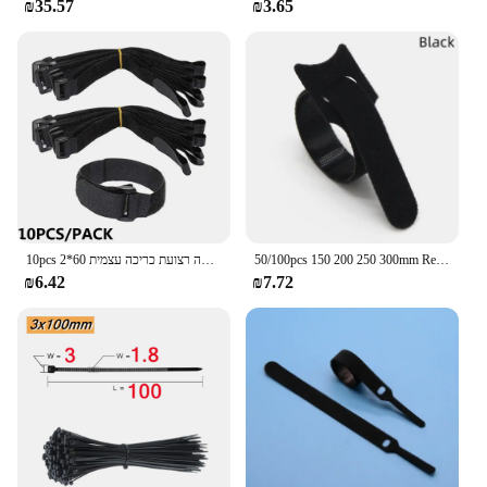
₪35.57
₪3.65
50/100pcs 150 200 250 300mm Releasable קשרי כבל פלסטיק לחיזוק לשימוש חוזר כבל עניבת רצועות ניילון לעטוף zip צרור תחבושת עניבת
10pcs 2*60 ס "מ 2*60 ס" מ רסק עניבות כבל באיכות גבוהה רצועת כריכה עצמית
₪6.42
₪7.72