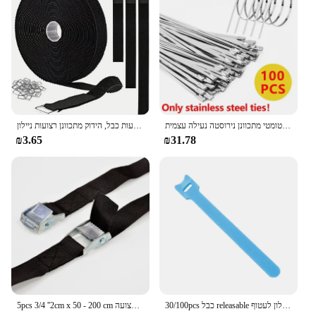
כבל חדש עניבה כבל העניבה רצועה חיבור אוטומטי כלי חיתוך אוטומטי מתכוונן נירוסטה נעילה עצמית
רצועות וו ו-לולאה עם 25 אבזם מתכת, הידוק רצועות כבל, הידוק מתכוונן רצועות ניילון
₪3.65
₪31.78
30/100pcs כבל releasable פלסטיק הידוק כבל לשימוש חוזר 150 200 250 רצועות 300 מ "מ ניילון לעטוף zip חבילת תחבושת עניבה
5pcs 3/4 ''2cm x 50 - 200 cm מתכת מטען מצליף פוליפרופילן חגורה רצועה, להחזיק עניבת מחגר למטה עם מצלמת אבזם כננת רצועה