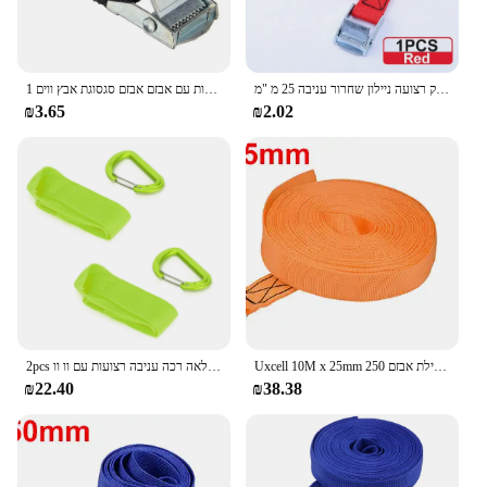
תיק מטען רסק רצועה ניילון שחרור עניבה 25 מ "מ x 2 מ 'אבזם מטען למטה באיכות גבוהה חדש נייד
1 מ 'לרסק רצועה עם אבזם ניילון שחרור מהיר לקשור את המזוודות עם אבזם אבזם סגסוגת אבץ ווים
₪3.65
₪2.02
Uxcell 10M x 25mm מצליף רצועת מטען לכבול רצועות עם מצלמת נעילת אבזם 250Kg עבודה עומס, כתום
2pcs לולאה רכה עניבה רצועות עם וו וו Snap קפיצים, עבור גרירה, אופנועים, אופנוע, תרמיל, ספורט בחוץ
₪22.40
₪38.38