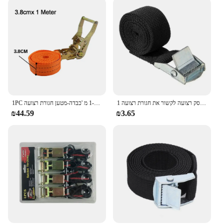
1 מ 'לרסק רצועה לקשור את חגורת רצועה ratchet מכונת תיק מטען ניפוץ עם אבזם מתכת אבזם חבל הטנדר
1PC לקשור את רצועת מטען 1-12 מ 'כבדה-מטען חגורת רצועה ratchet חזק עם מחברי פוליאסטר באקל
₪44.59
₪3.65