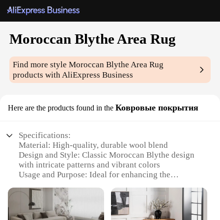
Moroccan Blythe Area Rug
Find more style
Moroccan Blythe Area Rug
products with AliExpress Business
Ковровые покрытия
Here are the products found in the
Specifications:
Material: High-quality, durable wool blend
Design and Style: Classic Moroccan Blythe design
with intricate patterns and vibrant colors
Usage and Purpose: Ideal for enhancing the
aesthetics of any room while providing comfort
underfoot
Shape and Size: Available in multiple sizes to fit
various spaces