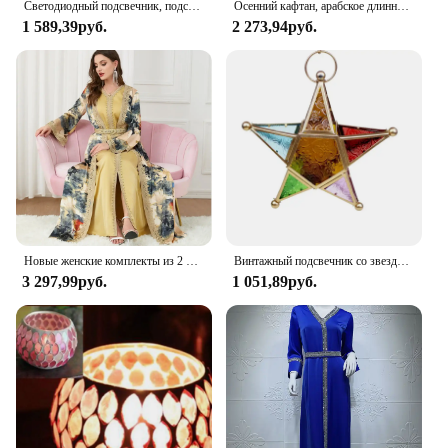
Светодиодный подсвечник, подсвечник из железа в марокканском стиле, украшение для дома
Осенний кафтан, арабское длинное платье для женщин, зимние мусульманские вечерние платья с золотой вышивкой, марокканский кафтан, Дубай, турецкая Абая
1 589,39руб.
2 273,94руб.
Новые женские комплекты из 2 предметов, летняя одежда с разрезом по подолу, золотой атласный пояс с v-образным вырезом, халат с вышивкой, арабское платье, марокканский кафтан, женское платье
Винтажный подсвечник со звездами, стеклянный фонарь, подвесные украшения, лампа в марокканском стиле, Европейский Свадебный декор, стекло
3 297,99руб.
1 051,89руб.