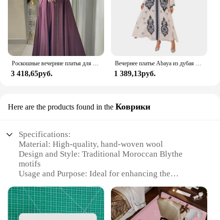
Роскошные вечерние платья для женщин, блестящий халат с бриллиантами, марокканский кафтан, мусульманские платья, исламская женская Абая, Дубайская вечеринка
Вечернее платье Abaya из дубая с v-образным вырезом, свободный марокканский кафтан из дубая, элегантное модное платье с принтом, женская молитвенная одежда
3 418,65руб.
1 389,13руб.
Коврики
Here are the products found in the
Specifications:
Material: High-quality, hand-woven wool
Design and Style: Traditional Moroccan Blythe
motifs
Usage and Purpose: Ideal for enhancing the
aesthetics of any room
Shape or Size: Available in various sizes to fit
diverse spaces
Performance and Property: Durable, easy to clean,