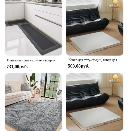
The Moroccan Blythe Area Rug is not only a work
of art but also a practical choice for your home. Its
durable construction ensures it can withstand the
wear and tear of daily use, making it a reliable
addition to your flooring. The non-slip backing
provides safety, while the easy-to-clean surface
makes maintenance a breeze. Whether you're
hosting a dinner party or simply enjoying a quiet
evening at home, this rug is designed to withstand
Ковер для тату-студии, ковер для мистического ведра, украшения для гостиной, диванные столики, коврики для большой зоны, декоративный коврик для тату-студии
Впитывающий кухонный коврик, диатомная грязь, коврик для ванной, нескользящий ковер для гостиной, современные скандинавские длинные коврики для входной двери, 방방매매매
the demands of modern living while maintaining its
503,68руб.
731,00руб.
beauty and charm.
**Tailored for Comfort and Style**
Understanding the importance of comfort, this area
rug comes with a matching underlay, which not only
adds an extra layer of cushioning but also enhances
the overall feel underfoot. The underlay is designed
to complement the rug's texture, providing a
seamless transition from the floor to the rug. This
set is perfect for those looking to create a cohesive