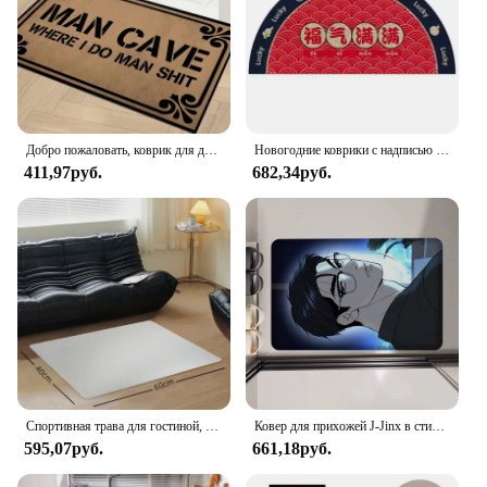
Добро пожаловать, коврик для дверей ваших гостей, Декоративный Напольный коврик, нескользящий легко моющийся коврик для гостиной, дома и офиса
Новогодние коврики с надписью «Счастливые звёзды», нескользящий коврик, коврик для дома, коврик для пола, Китайский благоприятный и радостный красный коврик из ПВХ
411,97руб.
682,34руб.
Спортивная трава для гостиной, домашний декор, детские противоскользящие большие коврики для детской комнаты, прикроватная подставка для ног
Ковер для прихожей J-Jinx в стиле комиксов, моющийся нескользящий ковер для гостиной, дивана, стульев, коврик для зоны кухни, Придверный коврик, коврик для зоны
595,07руб.
661,18руб.