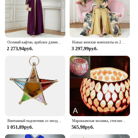
Blythe Area Rug is a perfect match. It's not just a
rug; it's a piece that complements your home decor
and becomes an integral part of your living
environment. With its ability to enhance the look of
any room and its practical design, this rug is a must-
have for anyone looking to elevate their home
decor.
Осенний кафтан, арабское длинное платье для женщин, зимние мусульманские вечерние платья с золотой вышивкой, марокканский кафтан, Дубай, турецкая Абая
Новые женские комплекты из 2 предметов, летняя одежда с разрезом по подолу, золотой атласный пояс с v-образным вырезом, халат с вышивкой, арабское платье, марокканский кафтан, женское платье
2 273,94руб.
3 297,99руб.
Винтажный подсвечник со звездами, стеклянный фонарь, подвесные украшения, лампа в марокканском стиле, Европейский Свадебный декор, стекло
Марокканская мозаика, стеклянный подсвечник, чай, искусственный канделябр, настольный центральный элемент
1 051,89руб.
565,98руб.