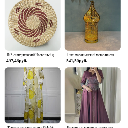
INS скандинавский Настенный декор ручной работы трава тканые подвесные украшения марокканский стиль трава тканая стена для дома спальни крыльца подвесная тарелка
1 шт. марокканский металлический винтажный ветровой светильник, фонарь, подсвечник, настольный Рамадан, домашний декор, аксессуары, украшение, подарки
497,48руб.
541,50руб.
Женское атласное платье Siskakia, Макси-Платье с V-образным вырезом, длинное платье в турецком и африканском стиле, саудовская мода, марокканский кафтан со стразами
Роскошные вечерние платья для женщин, блестящий халат с бриллиантами, марокканский кафтан, мусульманские платья, исламская женская Абая, Дубайская вечеринка