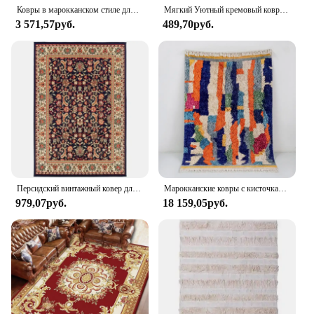
Ковры в марокканском стиле для гостиной, украшение для спальни, плюшевый ковер, толстый напольный коврик из Персии, домашний пушистый мягкий учебный ковер
Мягкий Уютный кремовый коврик из марокканского берберского берега, декоративный коврик для гостиной, бежевый черный ацтекский декоративный коврик для спальни
3 571,57руб.
489,70руб.
Персидский винтажный ковер для гостиной, спальни, нескользящие коврики, впитывающий коврик в стиле бохо, Марокко, этнический ковер, декор в богемном стиле в стиле ретро
Марокканские ковры с кисточками для гостиной, домашний декор, мягкие коврики для спальни, дивана, журнального столика, напольный коврик, винтажный коврик для Кабинета
979,07руб.
18 159,05руб.