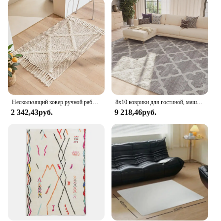
Crafted from a high-quality wool blend, this rug is
designed to withstand the test of time. Its durable
construction ensures that it can withstand the daily
wear and tear of high-traffic areas, making it a
practical choice for both residential and commercial
settings. The rug's ease of maintenance is another
standout feature, allowing for easy cleaning and
care, which is essential for a busy household or a
bustling business environment.
Нескользящий ковер ручной работы с кисточками в скандинавском стиле, мягкие дышащие моющиеся Коврики для спальни, домашний декор, марокканский ковер
8x10 коврики для гостиной, машинная стирка, Нескользящие серые коврики, марокканский современный решетчатый ковер
**Adaptable and Functional**
2 342,43руб.
9 218,46руб.
Whether you're looking to add warmth to a chilly
room or to create a cozy atmosphere, the Moroccan
Blythe Area Rug is an adaptable piece that can be
used in various settings. Its versatile design allows
it to complement a wide range of furniture and
decor styles, making it a go-to choice for both
homeowners and interior designers. With its ability
to enhance the acoustics of a room and provide a
comfortable surface to walk on, this rug is not just a
decorative piece but a functional one as well.