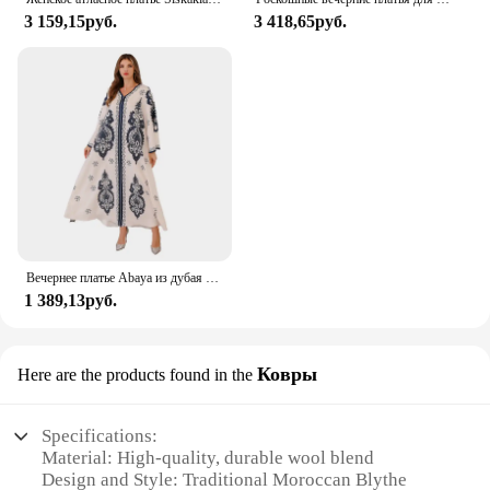
3 159,15руб.
3 418,65руб.
Вечернее платье Abaya из дубая с v-образным вырезом, свободный марокканский кафтан из дубая, элегантное модное платье с принтом, женская молитвенная одежда
1 389,13руб.
Ковры
Here are the products found in the
Specifications:
Material: High-quality, durable wool blend
Design and Style: Traditional Moroccan Blythe