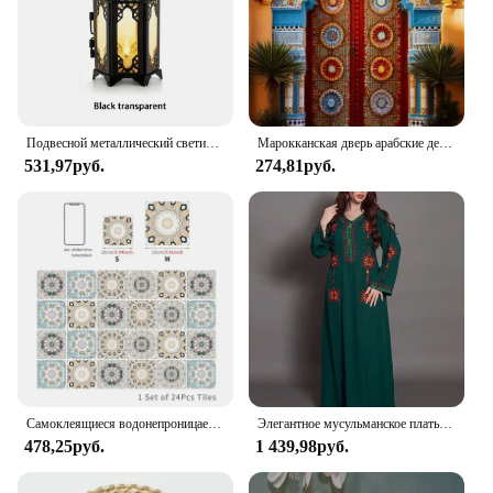
Подвесной металлический светильник в марокканском стиле, настенный держатель для чайной лампы для использования в помещении и на улице
Марокканская дверь арабские декоративные картины на холсте Исламская архитектура плакаты настенные художественные принты для гостиной домашний декор
531,97руб.
274,81руб.
Самоклеящиеся водонепроницаемые наклейки из пвх для гостиной, кухни, ванной комнаты, домашние съемные настенные наклейки, 24 шт.
Элегантное мусульманское платье с вышивкой для женщин Jalabiya Abaya Рамадан Длинные платья Abayas женское кимоно халат марокканский кафтан Платья
478,25руб.
1 439,98руб.