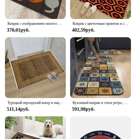
Коврик с изображением милого кота, декоративный моющийся коврик для входного пола в помещении, нескользящий легко моющийся коврик, устойчивый к морщинам коврик
Коврик с цветочным принтом в стиле бохо, декоративный моющийся ковер для входа на открытом воздухе, не скользит, легко чистится, защита от морщин
370,01руб.
402,59руб.
Турецкий персидский ковер в национальном стиле, ковер для гостиной, спальни, коридора, кухни, коврики, домашний коврик, Нескользящие маленькие коврики
Кухонный коврик в стиле ретро, моющиеся коврики для ванной, длинные полоски, противоскользящий впитывающий ковер, коврик для спальни, ванны, боковой коврик для ног, декор
511,14руб.
591,98руб.