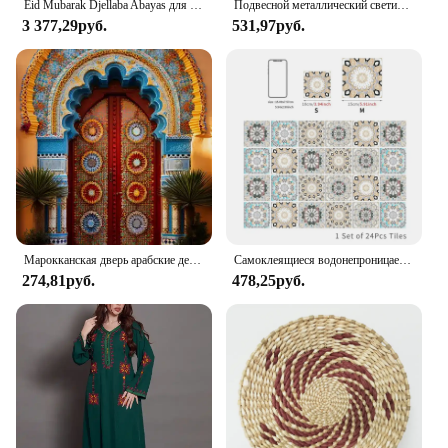
Eid Mubarak Djellaba Abayas для женщин, марокканский кафтан, праздничное платье, мусульманская Абая, Дубай, Турция, кафтан Джалабия, халат, арабское платье
Подвесной металлический светильник в марокканском стиле, настенный держатель для чайной лампы для использования в помещении и на улице
3 377,29руб.
531,97руб.
Марокканская дверь арабские декоративные картины на холсте Исламская архитектура плакаты настенные художественные принты для гостиной домашний декор
Самоклеящиеся водонепроницаемые наклейки из пвх для гостиной, кухни, ванной комнаты, домашние съемные настенные наклейки, 24 шт.
274,81руб.
478,25руб.