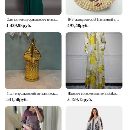
Элегантное мусульманское платье с вышивкой для женщин Jalabiya Abaya Рамадан Длинные платья Abayas женское кимоно халат марокканский кафтан Платья
INS скандинавский Настенный декор ручной работы трава тканые подвесные украшения марокканский стиль трава тканая стена для дома спальни крыльца подвесная тарелка
1 439,98руб.
497,48руб.
1 шт. марокканский металлический винтажный ветровой светильник, фонарь, подсвечник, настольный Рамадан, домашний декор, аксессуары, украшение, подарки
Женское атласное платье Siskakia, Макси-Платье с V-образным вырезом, длинное платье в турецком и африканском стиле, саудовская мода, марокканский кафтан со стразами
541,50руб.
3 159,15руб.