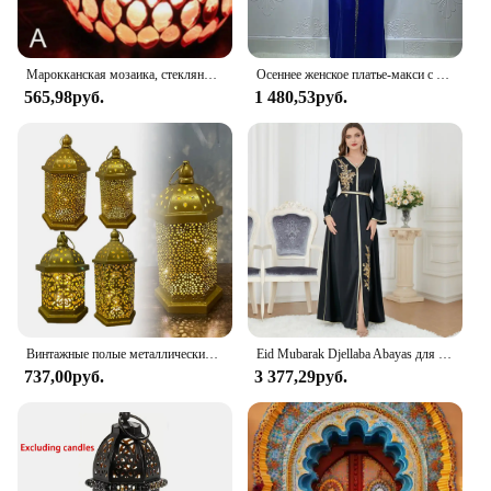
Марокканская мозаика, стеклянный подсвечник, чай, искусственный канделябр, настольный центральный элемент
Осеннее женское платье-макси с блестками и длинным рукавом
565,98руб.
1 480,53руб.
Винтажные полые металлические фонари в марокканском стиле, ночник, декоративные украшения, реквизит для создания атмосферы, маленький Настольный подсвечник-фонарик
Eid Mubarak Djellaba Abayas для женщин, марокканский кафтан, праздничное платье, мусульманская Абая, Дубай, Турция, кафтан Джалабия, халат, арабское платье
737,00руб.
3 377,29руб.