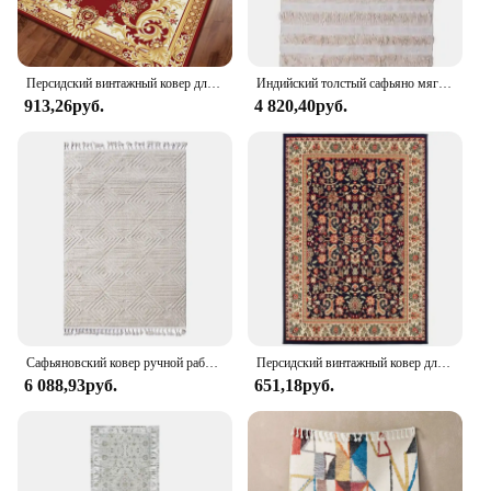
Персидский винтажный ковер для гостиной, коврик для спальни, нескользящие коврики в стиле бохо, Марокко, этнический ретро, аксессуары для украшения дома
Индийский толстый сафьяно мягкий шерстяной ковер бежевый ручной работы прикроватный коврик марокканский винтажный декоративный ковер берберский геометрический богемный ковер
913,26руб.
4 820,40руб.
Сафьяновский ковер ручной работы, килим, ковер для гостиной, геометрический, Турция, ковер для спальни, домашний кофейный столик, коврик для пола, скандинавский ковер
Персидский винтажный ковер для гостиной, спальни, нескользящие коврики, впитывающий коврик в стиле бохо, Марокко, этнический ковер, декор в богемном стиле в стиле ретро
6 088,93руб.
651,18руб.