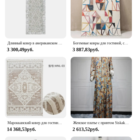
Длинный ковер в американском стиле для спальни, дома, прихожей, прикроватной дорожки, ковер в скандинавском стиле, марокканский ковер, украшение для гостиной, персидский ковер
Богемные ковры для гостиной, скандинавский марокканский спальня, Нескользящие коврики, этнические коврики с кисточками, мягкие большие домашние украшения, Alfombra
3 300,49руб.
3 887,83руб.
Марокканский ковер для гостиной, винтажные толстые большие коврики с кисточками, украшения для спальни, мягкие высококачественные европейские ковры для гардероба
Женское платье с принтом Siskakia, длинное платье в арабском и мусульманском стиле, кафтан в марокканском стиле, одежда в турецком и африканском стиле
14 368,53руб.
2 613,52руб.