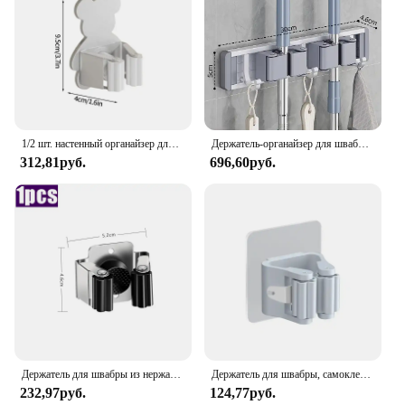
1/2 шт. настенный органайзер для швабры, зажимы, самоклеящаяся швабра для ванной комнаты, вешалка для метлы, держатель, крючки для стойки, зажим для швабры из нержавеющей стали, зажим
Держатель-органайзер для швабры и метлы, держатель для швабры, настенный прочный держатель для метлы, самостоятельный с 5 крючками, органайзеры, подвесная метла
312,81руб.
696,60руб.
Держатель для швабры из нержавеющей стали, настенная вешалка для швабры, щетка для метлы, фиксированная стойка, органайзер для кухни, ванной комнаты, полка, крючок, аксессуары
Держатель для швабры, самоклеящаяся подставка для метлы, настенный держатель для швабры, крючок для подметания щетки, органайзер для хранения, аксессуары для ванной и кухни
232,97руб.
124,77руб.