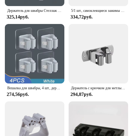
Держатель для швабры Стеллаж для хранения Всасывающая подвесная труба для ванной комнаты Бесследный зажим для швабры Вешалка для метлы Настенная водонепроницаемая полка для швабры Белый
5/1 шт., самоклеящиеся зажимы для швабры, из нержавеющей стали
325,14руб.
334,72руб.
Вешалка для швабры, 4 шт., держатель для спальни, самоклеящаяся вешалка, настенное крепление для подвешивания и хранения, организация прачечной, ванной комнаты
Держатель с крючком для метлы, настенное крепление, органайзер для швабры, крючок для хранения из нержавеющей стали, аксессуары для организации кухни, ванной комнаты
274,56руб.
294,87руб.