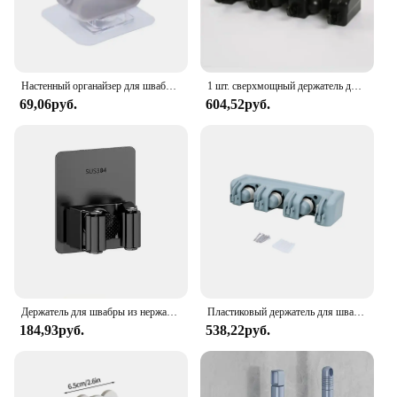
Настенный органайзер для швабры, держатель для щеток, вешалка для метлы, стеллаж для домашнего хранения, подвесные крючки для ванной комнаты на присоске, бытовые инструменты для дома
1 шт. сверхмощный держатель для швабры и метлы, настенное крепление — стеллаж для хранения в гараже и прачечной
69,06руб.
604,52руб.
Держатель для швабры из нержавеющей стали 304, настенный органайзер для швабры, вешалка для щетки, метлы, вешалка для швабры, кухня, ванная комната, прочный крючок для хранения
Пластиковый держатель для швабры, настенное крепление, эргономичное положение 3/4/5, многофункциональная стойка для хранения, органайзер для ванной комнаты
184,93руб.
538,22руб.