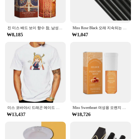
진 미스 배드 보이 향수 참, 남성용 데오도란트 향수, 우드 톤, 샌달우드, 시트러스, 기타 식물 추출물, 바디 스프레이, 100ml
Miss Rose Black 오래 지속되는 아이 라이너 펜 메이크업, 24 시간 방수 젤 아이 섀도우 아이라이너 펜슬, Kajal 아이 쉬머 화장품
₩8,185
₩1,047
미스 코바야시 드래곤 메이드 토루 칸나 티셔츠
Miss Sweetheart 여성용 오렌지 페로몬 란제스, 가벼운 꽃 노트, 오리지널 데일리 데이트 향수, 100ml
₩13,437
₩18,726