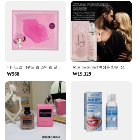
several days, making them ideal for festivals,
parties, or even as a unique gift for friends and
family. The adjustable size means that you can
customize the tattoo to fit any body part, from wrists
to arms, and express your creativity in a way that is
both unique and comfortable.
**For Vendors and Suppliers**
If you're a vendor or supplier looking to add a
trendy product to your inventory, our Miss Cat
메이크업 리퀴드 립 스틱 립 글로스, 방수 오래 지속되는 티어 립스틱, 립글로스 미스 여성 섹시 레드 메이크업, 티어 풀 립 마스크
Miss Sweetheart 여성용 향수, 상큼하고 우아한 향수, 가벼운 꽃 노트, 오리지널 데일리 데이트, 50ml
Tattoo Stickers are an excellent choice. With their
₩568
₩19,329
wholesale availability, you can offer your customers
a fun and fashionable way to express themselves.
The sets are designed to cater to various occasions,
making them a versatile addition to your product
line. Whether you're stocking up for a retail store or
a festival vendor, these tattoos are sure to be a hit.