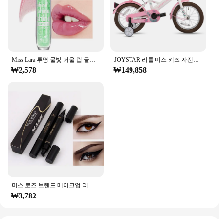
Miss Lara 투명 물빛 거울 립 글레이즈, 미세 스파클링 보습 유리, 립 꿀 보습, 순수한 입술
JOYSTAR 리틀 미스 키즈 자전거, 훈련 바퀴가 달린 공주 소녀 자전거, 인형 좌석 스트리머, 유아 소녀 자전거, 2-9 세
₩2,578
₩149,858
미스 로즈 브랜드 메이크업 리퀴드 아이 라이너 펜슬 퀵 드라이 워터 프루프 블랙 아이 라이너 씰 스탬프 뷰티 아이 펜슬 #250047
₩3,782