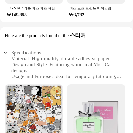
JOYSTAR 리틀 미스 키즈 자전거, 훈련 바퀴가 달린 공주 소녀 자전거, 인형 좌석 스트리머, 유아 소녀 자전거, 2-9 세
미스 로즈 브랜드 메이크업 리퀴드 아이 라이너 펜슬 퀵 드라이 워터 프루프 블랙 아이 라이너 씰 스탬프 뷰티 아이 펜슬 #250047
₩149,858
₩3,782
스티커
Here are the products found in the
Specifications:
Material: High-quality, durable adhesive paper
Design and Style: Featuring whimsical Miss Cat
designs
Usage and Purpose: Ideal for temporary tattooing,
body art, and creative expression
Quantity: Available in sets, perfect for sharing or
stocking up
Performance and Property: Easy to apply and
remove, leaving no residue
Shape and Size: Variety of sizes to suit different
body parts and designs
Features: