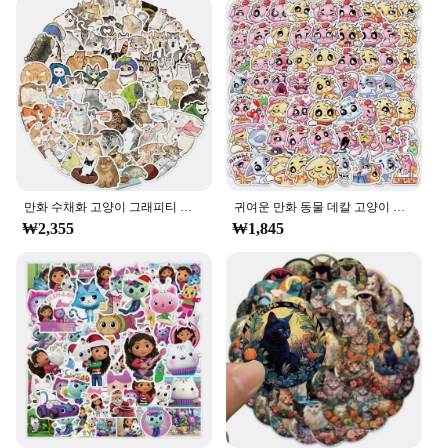
**Unleash Your Inner Artist**
The Miss Cat Tattoo Stickers are a playful addition
to any fashion-forward individual's collection.
Designed with the modern tattoo enthusiast in mind,
these stickers offer a temporary, stylish way to
express your love for body art without the
commitment of a permanent tattoo. Whether you're
looking to add a touch of personality to your outfit
or experiment with different looks, these stickers
are versatile enough to suit any occasion.
만화 수채화 고양이 그래피티 스티커, DIY 방수 데칼, 노트북 가방, 기타 스케이트보드, 냉장고 휴대폰, 10 개, 30 개, 77 개
귀여운 만화 동물 데칼 고양이 스티커, DIY 노트북 전화 기타 자동차 자전거 스케이트보드 수하물 그래피티, 어린이 장난감, 10 개, 30 개, 70 개
₩2,355
₩1,845
**Durable and Reusable**
Crafted from high-quality, waterproof vinyl, these
tattoo stickers are built to last. They are not only
durable but also easy to apply and remove, ensuring
that you can change up your style as often as you
like without damaging your skin. The Miss Cat
Tattoo Stickers are a great investment for those who
enjoy temporary body art, as they can be reused
multiple times, making them an eco-friendly and
cost-effective choice.