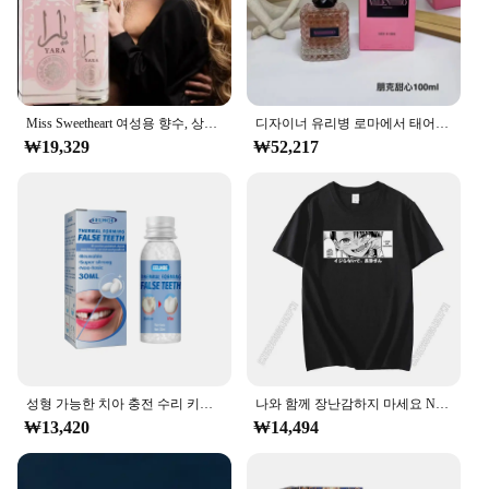
skin without the need for any additional tools.
When it's time to remove them, they come off
cleanly, leaving no residue behind. This means you
can switch up your style as often as you like without
any hassle.
Miss Sweetheart 여성용 향수, 상큼하고 우아한 향수, 가벼운 꽃 노트, 오리지널 데일리 데이트, 50ml
디자이너 유리병 로마에서 태어난 강렬한 도나 코랄 판타지 A 클래식 옐로우 드림 맨 미스 도나 데이 로즈, 100ml
**A Variety of Designs for Everyone**
₩19,329
₩52,217
With a range of sizes to choose from, these Miss Cat
Tattoo Stickers cater to all body parts, from wrists to
ankles, and are perfect for both adults and children.
The whimsical Miss Cat designs are not only eye-
catching but also offer a playful touch to any outfit.
Whether you're a vendor looking to stock up on
unique merchandise or an individual looking for a
fun and easy way to express yourself, these tattoo
stickers are the perfect addition to your collection.
성형 가능한 치아 충전 수리 키트, 누락 및 파손 교체, 가짜 치아 수리 키트, DIY 의치 수리 구슬
나와 함께 장난감하지 마세요 Nagatoro Nagatoro Tshirt 새로운 도착 그래픽 남자 재미 있은 남자 의류 코튼 하라주쿠 T 셔츠
₩13,420
₩14,494