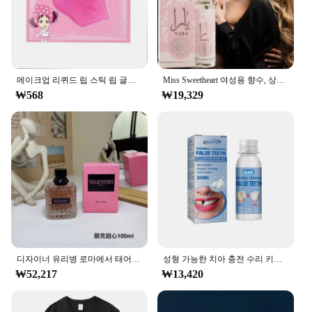
**Ideal for Vendors and Suppliers**
Our Miss Cat Tattoo Stickers are not just for
personal use; they're also a fantastic option for
vendors and suppliers looking to expand their
product range. With a wholesale option available,
메이크업 리퀴드 립 스틱 립 글로스, 방수 오래 지속되는 티어 립스틱, 립글로스 미스 여성 섹시 레드 메이크업, 티어 풀 립 마스크
Miss Sweetheart 여성용 향수, 상큼하고 우아한 향수, 가벼운 꽃 노트, 오리지널 데일리 데이트, 50ml
these stickers are an excellent addition to any retail
₩568
₩19,329
setting, from boutiques to tattoo shops. The sets are
designed to appeal to a wide audience, making them
a popular choice for those looking to cater to
diverse tastes and preferences. Whether you're
looking to stock up for your own business or
provide a unique gift for your customers, these Miss
Cat Tattoo Stickers are sure to be a hit.
디자이너 유리병 로마에서 태어난 강렬한 도나 코랄 판타지 A 클래식 옐로우 드림 맨 미스 도나 데이 로즈, 100ml
성형 가능한 치아 충전 수리 키트, 누락 및 파손 교체, 가짜 치아 수리 키트, DIY 의치 수리 구슬
₩52,217
₩13,420