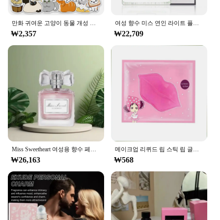
|Wholesale|Vendors|
**Unleash Your Inner Artist**
만화 귀여운 고양이 동물 개성 그래피티 창의적인 스티커 장난감, 스케이트보드 기타 컴퓨터 냉장고 장식, 10 개, 30 개, 50 개
여성 향수 미스 연인 라이트 플로럴 노트, 오리지널 데일리 데이트 향수, 지속되는 향수, 페로몬 라이트 향수, 50ml
₩2,357
₩22,709
Unleash your creativity with the Miss Cat Tattoo
Stickers, a set of temporary tattoos that are perfect
for anyone looking to add a touch of whimsy to
their style. These adhesive stickers are not just your
average temporary tattoos; they are a canvas for
self-expression. Whether you're attending a themed
party, need a quick costume accessory, or simply
want to add a playful element to your daily look,
these stickers are versatile enough to fit any
occasion.
Miss Sweetheart 여성용 향수 페로몬 란저, 24-48 시간 가벼운 꽃 노트, 오리지널 데일리 데이트, 50ml
메이크업 리퀴드 립 스틱 립 글로스, 방수 오래 지속되는 티어 립스틱, 립글로스 미스 여성 섹시 레드 메이크업, 티어 풀 립 마스크
**Durable and Easy to Apply**
₩26,163
₩568
Crafted from high-quality, durable adhesive paper,
these Miss Cat Tattoo Stickers are designed to stay
put, ensuring your artistic flair lasts as long as you
desire. The application process is a breeze, allowing
you to effortlessly transfer the design onto your