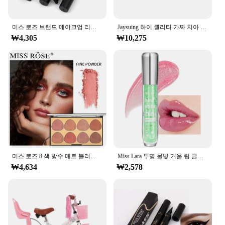
미스 로즈 브랜드 메이크업 리퀴드 아이 라이너 펜슬 퀵 드라이 워터 프루프 아이 라이너 블랙 컬러 아이 윙 스탬프 아이 펜슬 #250047
Jaysuing 하이 퀄리티 가짜 치아 젤, 누락 및 부러진 치아를 임시로 채우거나 고치는 데 사용할 수 있는 접착제 판매
₩4,305
₩10,275
미스 로즈 8 색 방수 매트 블러쉬 팔레트 메이크업, 오래 지속되는 컨투어 블러쉬 하이라이터 및 브론저 플러시 파우더 화장품
Miss Lara 투명 물빛 거울 립 글레이즈, 미세 스파클링 보습 유리, 립 꿀 보습, 순수한 입술
₩4,634
₩2,578