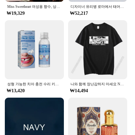
Miss Sweetheart 여성용 향수, 상큼하고 우아한 향수, 가벼운 꽃 노트, 오리지널 데일리 데이트, 50ml
디자이너 유리병 로마에서 태어난 강렬한 도나 코랄 판타지 A 클래식 옐로우 드림 맨 미스 도나 데이 로즈, 100ml
₩19,329
₩52,217
성형 가능한 치아 충전 수리 키트, 누락 및 파손 교체, 가짜 치아 수리 키트, DIY 의치 수리 구슬
나와 함께 장난감하지 마세요 Nagatoro Nagatoro Tshirt 새로운 도착 그래픽 남자 재미 있은 남자 의류 코튼 하라주쿠 T 셔츠
₩13,420
₩14,494