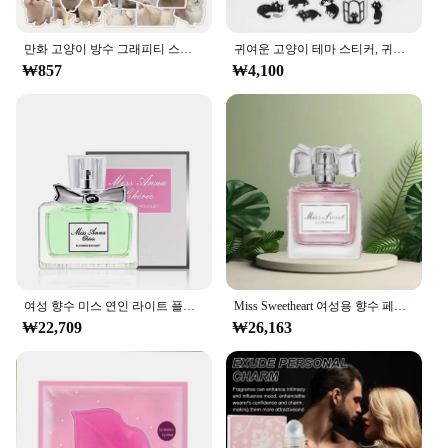
Our Miss Cat Tattoo Stickers are designed for ease
of use, making them an ideal choice for both
beginners and seasoned tattoo enthusiasts. The
만화 고양이 방수 그래피티 스티커, 미적 장식 러기지 컵, 기타 노트북 전화 노트북, 어린이 스티커, 10 개, 30 개, 60 개
귀여운 고양이 테마 스티커, 귀여운 고양이 스티커, 자기 접착 스크랩북 스티커, 노트북 플래너용 장식, 상자 당 45 개
adhesive paper ensures a secure fit on your skin,
₩857
₩4,100
while the sticker's design allows for a hassle-free
removal process, leaving no residue behind.
Whether you're looking to add a touch of whimsy to
your wrist or a bold statement to your back, these
stickers can be applied to a variety of body parts,
including arms, legs, and even the face.
**Versatile and Fashionable**
These Miss Cat Tattoo Stickers are not just a
temporary accessory; they're a fashion statement.
The unique designs of these stickers are perfect for
여성 향수 미스 연인 라이트 플로럴 노트, 오리지널 데일리 데이트 향수, 지속되는 향수, 페로몬 라이트 향수, 50ml
Miss Sweetheart 여성용 향수 페로몬 란저, 24-48 시간 가벼운 꽃 노트, 오리지널 데일리 데이트, 50ml
expressing your personality and style. Whether
₩22,709
₩26,163
you're attending a festival, a party, or simply want to
add a playful element to your everyday look, these
stickers are versatile enough to fit any occasion.
The set of 20 stickers provides ample options to mix
and match, ensuring you always have a fresh and
trendy look.