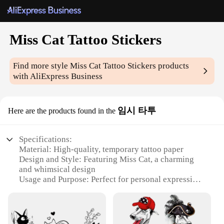
Miss Cat Tattoo Stickers
Find more style
Miss Cat Tattoo Stickers
products
with AliExpress Business
임시 타투
Here are the products found in the
Specifications:
Material: High-quality, temporary tattoo paper
Design and Style: Featuring Miss Cat, a charming
and whimsical design
Usage and Purpose: Perfect for personal expression,
festivals, or themed parties
Quantity: Available in sets, ensuring you have
enough for multiple occasions
Performance and Property: Easy application and