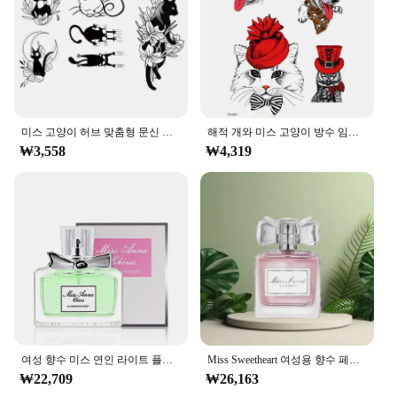
removal, lasting for several days
Size: Adjustable to fit various body parts, from
wrists to arms
Features:
**Unleash Your Inner Feline**
Step into the world of temporary tattoos with our
미스 고양이 허브 맞춤형 문신 스티커, 여아용 반영구 고양이 주스, 방수 내구성 임시 문신 스티커, 3 개
해적 개와 미스 고양이 방수 임시 문신 남자 아름다움 동물 tatouage temporaire 팜므 문신 스티커, 5 개
Miss Cat Tattoo Stickers, a collection that celebrates
₩3,558
₩4,319
the free-spirited nature of the feline form. Designed
with meticulous attention to detail, these tattoos
bring a touch of whimsy to any outfit or event.
Whether you're a tattoo enthusiast looking for a
temporary alternative or someone who wants to add
a playful flair to their style, these stickers are the
perfect choice.
**Versatile and Long-Lasting**
These tattoos are not just about style; they are about
여성 향수 미스 연인 라이트 플로럴 노트, 오리지널 데일리 데이트 향수, 지속되는 향수, 페로몬 라이트 향수, 50ml
Miss Sweetheart 여성용 향수 페로몬 란저, 24-48 시간 가벼운 꽃 노트, 오리지널 데일리 데이트, 50ml
versatility. The high-quality temporary tattoo paper
₩22,709
₩26,163
ensures that the design stays vibrant and intact for