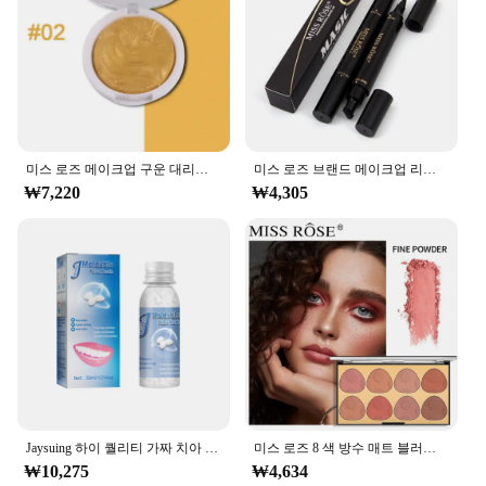
미스 로즈 메이크업 구운 대리석 진주 화이트 실버 골드 하이라이터, 하이라이트 브라이트닝 파우더 하이라이터, 글로스 메이크업
미스 로즈 브랜드 메이크업 리퀴드 아이 라이너 펜슬 퀵 드라이 워터 프루프 아이 라이너 블랙 컬러 아이 윙 스탬프 아이 펜슬 #250047
₩7,220
₩4,305
Jaysuing 하이 퀄리티 가짜 치아 젤, 누락 및 부러진 치아를 임시로 채우거나 고치는 데 사용할 수 있는 접착제 판매
미스 로즈 8 색 방수 매트 블러쉬 팔레트 메이크업, 오래 지속되는 컨투어 블러쉬 하이라이터 및 브론저 플러시 파우더 화장품
₩10,275
₩4,634