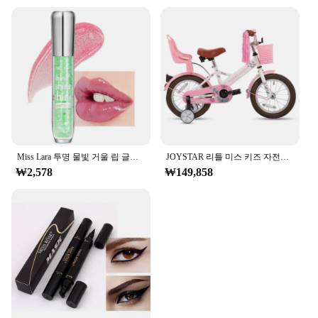
Miss Lara 투명 물빛 거울 립 글레이즈, 미세 스파클링 보습 유리, 립 꿀 보습, 순수한 입술
JOYSTAR 리틀 미스 키즈 자전거, 훈련 바퀴가 달린 공주 소녀 자전거, 인형 좌석 스트리머, 유아 소녀 자전거, 2-9 세
₩2,578
₩149,858