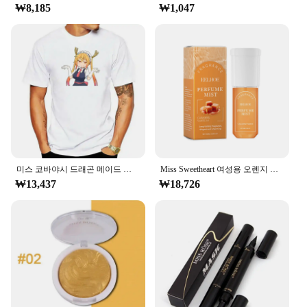
₩8,185
₩1,047
미스 코바야시 드래곤 메이드 토루 칸나 티셔츠
Miss Sweetheart 여성용 오렌지 페로몬 란제스, 가벼운 꽃 노트, 오리지널 데일리 데이트 향수, 100ml
₩13,437
₩18,726