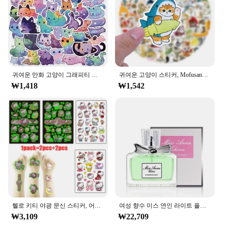
귀여운 만화 고양이 그래피티 스티커 비닐 방수 스티커, 휴대폰 기타 노트북 노트북 가방 컵, 어린이 장난감, 10 개, 30 개, 50 개
귀여운 고양이 스티커, Mofusand 그래피티 스티커, 재미있는 만화 동물 스크랩북, 수하물 노트북 기타, 자전거 데칼, 10 개, 30 개, 50 개, 110 개
₩1,418
₩1,542
헬로 키티 야광 문신 스티커, 어린이 팔 얼굴 빛나는 문신, 어린이 신체 문신, 잔해 스티커, 선물 상자 세트
여성 향수 미스 연인 라이트 플로럴 노트, 오리지널 데일리 데이트 향수, 지속되는 향수, 페로몬 라이트 향수, 50ml
₩3,109
₩22,709