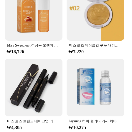
Miss Sweetheart 여성용 오렌지 페로몬 란제스, 가벼운 꽃 노트, 오리지널 데일리 데이트 향수, 100ml
미스 로즈 메이크업 구운 대리석 진주 화이트 실버 골드 하이라이터, 하이라이트 브라이트닝 파우더 하이라이터, 글로스 메이크업
₩18,726
₩7,220
미스 로즈 브랜드 메이크업 리퀴드 아이 라이너 펜슬 퀵 드라이 워터 프루프 아이 라이너 블랙 컬러 아이 윙 스탬프 아이 펜슬 #250047
Jaysuing 하이 퀄리티 가짜 치아 젤, 누락 및 부러진 치아를 임시로 채우거나 고치는 데 사용할 수 있는 접착제 판매
₩4,305
₩10,275