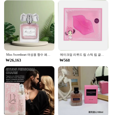
Miss Sweetheart 여성용 향수 페로몬 란저, 24-48 시간 가벼운 꽃 노트, 오리지널 데일리 데이트, 50ml
메이크업 리퀴드 립 스틱 립 글로스, 방수 오래 지속되는 티어 립스틱, 립글로스 미스 여성 섹시 레드 메이크업, 티어 풀 립 마스크
₩26,163
₩568