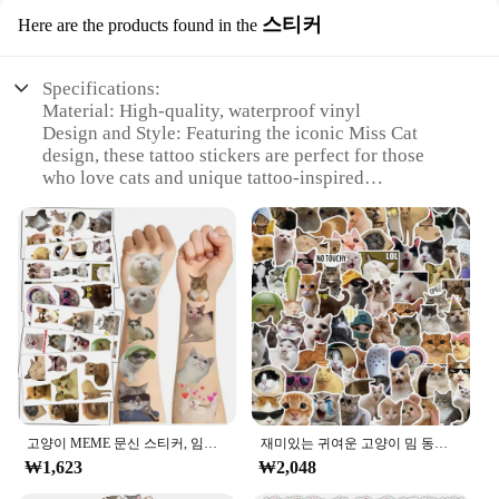
스티커
Here are the products found in the
Specifications:
Material: High-quality, waterproof vinyl
Design and Style: Featuring the iconic Miss Cat
design, these tattoo stickers are perfect for those
who love cats and unique tattoo-inspired
accessories
Usage and Purpose: Ideal for temporary tattoo
enthusiasts, body art lovers, or as a fun accessory
for parties and events
Shape or Size: Available in various sizes to suit
different body parts and preferences
Performance and Property: Easy to apply and
remove, these stickers leave no residue and can be
reused multiple times
Parts and Accessories: Each set includes multiple
Miss Cat tattoo stickers, offering a variety of
designs to choose from
고양이 MEME 문신 스티커, 임시 가짜 문신, 팔 손 몸 방수 타투, 어린이 장난감 선물, 10 장
재미있는 귀여운 고양이 밈 동물 스티커, 카와이 데칼, 스크랩북 노트북 수하물 노트북 스케이트보드 스티커 장난감, 10 개, 50 개, 100 개
₩1,623
₩2,048
Features: