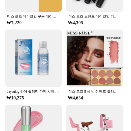
미스 로즈 메이크업 구운 대리석 진주 화이트 실버 골드 하이라이터, 하이라이트 브라이트닝 파우더 하이라이터, 글로스 메이크업
미스 로즈 브랜드 메이크업 리퀴드 아이 라이너 펜슬 퀵 드라이 워터 프루프 아이 라이너 블랙 컬러 아이 윙 스탬프 아이 펜슬 #250047
₩7,220
₩4,305
Jaysuing 하이 퀄리티 가짜 치아 젤, 누락 및 부러진 치아를 임시로 채우거나 고치는 데 사용할 수 있는 접착제 판매
미스 로즈 8 색 방수 매트 블러쉬 팔레트 메이크업, 오래 지속되는 컨투어 블러쉬 하이라이터 및 브론저 플러시 파우더 화장품
₩10,275
₩4,634