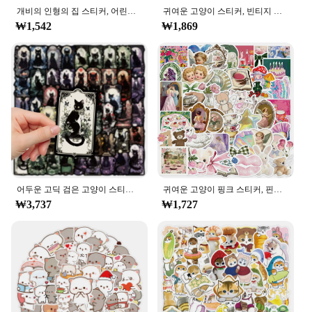
**Versatile and Eye-catching**
개비의 인형의 집 스티커, 어린이 장난감 스티커, 재미있는 애니메이션 데칼, 귀여운 고양이 만화 장식, 노트북 기타 자전거, 10 개, 30 개, 50 개
귀여운 고양이 스티커, 빈티지 꽃 데칼 장식, DIY 노트북 오토바이, 휴대폰 가방, 자전거 자동차 스티커 장난감, 10 개, 30 개, 50 개
Available in a variety of sizes, these tattoo stickers
₩1,542
₩1,869
can be applied to various body parts, from arms and
legs to backs and shoulders. Their vibrant designs
and eye-catching Miss Cat motif make them a
standout accessory at parties, concerts, or any event
where you want to make a statement. These stickers
are not just for personal use; they are also an
excellent option for vendors and suppliers looking
to offer unique and trendy products to their
customers.
In summary, the Miss Cat Tattoo Stickers are a must-
have for anyone who loves to express themselves
어두운 고딕 검은 고양이 스티커, 미적 타로 고스 데칼, DIY 오토바이 노트북 수하물 휴대폰 멋진 방수 스티커, 10 개, 50 개
귀여운 고양이 핑크 스티커, 핀터레스트 코케트 DIY 스티커, 스크랩북 휴대폰 수하물 스케이트보드 방수 데칼, 50 개
through temporary body art. With their high-quality
₩3,737
₩1,727
material, durability, and versatility, these stickers
are perfect for personal use or as a wholesale item
for vendors and suppliers. Embrace your creativity
and stand out with these iconic Miss Cat tattoo
stickers, available for sale in sets to suit your
individual style or bulk orders for businesses.