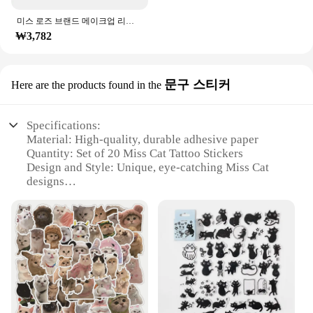
미스 로즈 브랜드 메이크업 리퀴드 아이 라이너 펜슬 퀵 드라이 워터 프루프 블랙 아이 라이너 씰 스탬프 뷰티 아이 펜슬 #250047
₩3,782
문구 스티커
Here are the products found in the
Specifications:
Material: High-quality, durable adhesive paper
Quantity: Set of 20 Miss Cat Tattoo Stickers
Design and Style: Unique, eye-catching Miss Cat
designs
Usage and Purpose: Perfect for temporary tattooing
or as a creative accessory
Shape and Size: Variety of shapes and sizes to suit
different body parts
Performance and Property: Easy application and
removal, safe for skin
Features:
**Effortless Application and Removal**