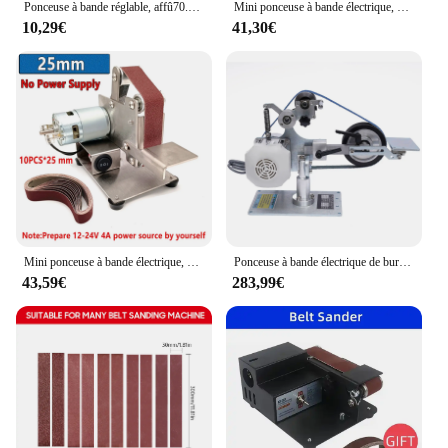
Ponceuse à bande réglable, affû70.à 7 vitesses avec grain 120-1000, ensemble d'outils de polissage multifonctions
Mini ponceuse à bande électrique, affû70.de bureau, bricolage, polissage, rectifieuse, 4500 ~ 9000 tr/min
10,29€
41,30€
Mini ponceuse à bande électrique, meuleuse multifonctionnelle, ponceuse à bande bricolage, polissage, rectifieuse, coupe-bordure, affû70., 7 vitesses
Ponceuse à bande électrique de bureau, 550W, 220V, moteur à courant continu sans balais, outil de polissage bricolage
43,59€
283,99€