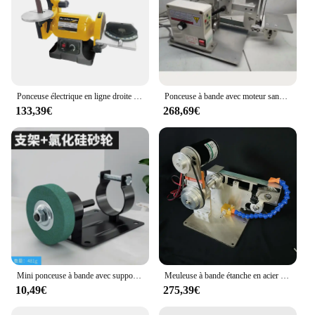
Ponceuse électrique en ligne droite avec moteur à induction, polissage du bois, vitesse variable, ponceuse à disque à bande, offre spéciale
Ponceuse à bande avec moteur sans balais, polisseuse, affû70., polissage, rectifieuse, 915 W, 750x50mm
133,39€
268,69€
Mini ponceuse à bande avec support de conversion, meuleuse et polisseuse, kit de convertisseur d'affûtage de polissage des métaux avec meule
Meuleuse à bande étanche en acier inoxydable, affû70.de couteaux refroidie à l'eau, ponceuse à bande, polissage, rectifieuse, haute qualité
10,49€
275,39€