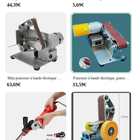
44,39€
5,69€
Mini ponceuse à bande électrique multifonctionnelle, polisseuse, rectifieuse, affû70.de bords de coupe, meuleuse à bande
Ponceuse à bande électrique, ponceuse électrique à 7 vitesses, bricolage, ponçage, polissage, rectifieuse avec 10 sable, environnement pour polir le bois et l'acrylique
63,69€
33,59€