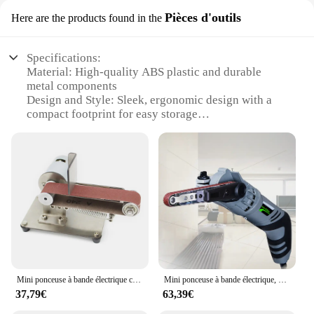
Pièces d'outils
Here are the products found in the
Specifications:
Material: High-quality ABS plastic and durable
metal components
Design and Style: Sleek, ergonomic design with a
compact footprint for easy storage
Usage and Purpose: Ideal for precise sanding and
polishing tasks on various surfaces
Performance and Property: Powerful motor ensures
high-speed operation for efficient results
Parts and Accessories: Comes with a variety of
sanding discs and accessories for diverse
applications
Applicable Scenario: Suitable for both professional
and home use, ideal for woodworking,
metalworking, and other crafts
Mini ponceuse à bande électrique compacte, polisseuse et rectifieuse, moteur 300, 895 W, finition de fierté
Mini ponceuse à bande électrique, 260W, 6 vitesses, ponceuse électrique, polisseuse, outils avec 3 pièces, environnement conversif, 220V
Features:
37,79€
63,39€
**Efficient Polishing and Sanding**
The Mini Ponceuse à Bande Électrique is a versatile