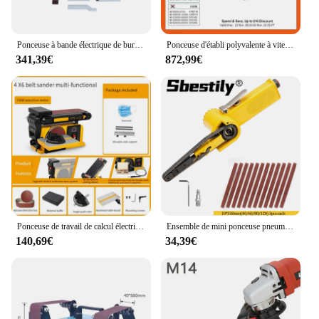
Ponceuse à bande électrique de bureau, 220V, 550W, avec moteur sans balais, pour polisseuse
Ponceuse d'établi polyvalente à vitesse constante, ponceuse à bande 3 en 1, 1500W, 2HP, 2800 tr/min
341,39€
872,99€
Ponceuse de travail de calcul électrique, outils de ponçage du bois haute puissance, polisseuse à bande, papier de verre
Ensemble de mini ponceuse pneumatique, polisseuse d'angle pour métal, ébavurage et meulage du bois, livré avec 12 bandes abrasives, 10x330mm
140,69€
34,39€