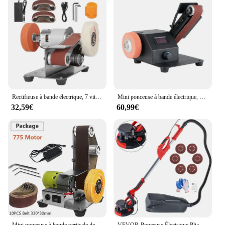
Rectifieuse à bande électrique, 7 vitesses réglables, polisseuse, affû70., 9000 tr/min, ponceuse, outil
Mini ponceuse à bande électrique, 350W, ponçage, polissage, rectifieuse, régulation de vitesse en continu, 10 environnements de ponçage
32,59€
60,99€