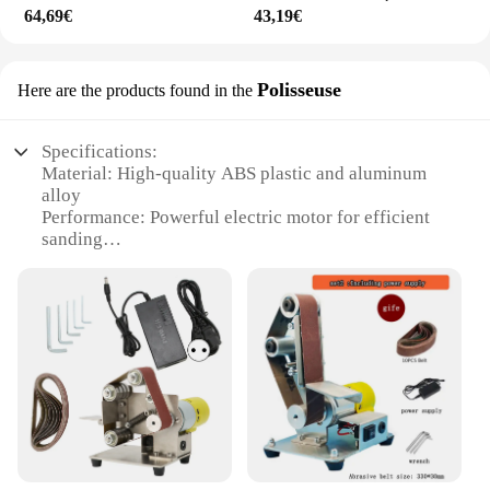
64,69€
43,19€
Polisseuse
Here are the products found in the
Specifications:
Material: High-quality ABS plastic and aluminum
alloy
Performance: Powerful electric motor for efficient
sanding
Design: Ergonomic grip for comfortable use
Versatility: Multi-functional for various polishing
tasks
Size: Compact and portable for easy handling
Accessories: Includes a variety of sanding discs for
diverse polishing needs
Features:
|Wholesale|Vendors|
**Efficient Polishing and Sanding**