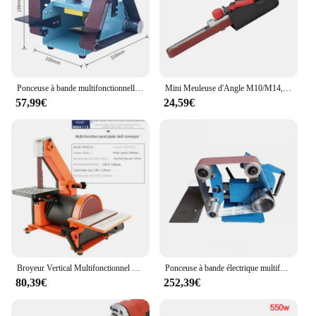
Ponceuse à bande multifonctionnelle pour petits touristes de bureau, outil de polissage et de ponçage portable, papier de verre
Mini Meuleuse d'Angle M10/M14, Adaptateur de Bande de Ponçage, Ponceuse à Bande pour 100/115/125mm
57,99€
24,59€
Broyeur Vertical Multifonctionnel pour le Travail du Bois, Machine à Courroie, Disque de Sable, Papier de Verre, Métal
Ponceuse à bande électrique multifonctionnelle, ponceuse à bande, polisseuse, meulage, verticale et horizontale, utilisation pour les touristes
80,39€
252,39€