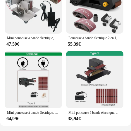
Mini ponceuse à bande électrique, polisseuse, rectifieuse, affû70.de bords de coupe, 7 vitesses réglables, 220V, 110V
Ponceuse à bande électrique 2 en 1, 750W, vitesse variable, aspirateur, adaptateur, ponceuse à bande, rectifieuse
47,59€
55,39€
Mini ponceuse à bande électrique, ponceuse, polissage, rectifieuse, petite machine à bande de sable, régulation en continu
Mini ponceuse à bande électrique, ponceuse d'établi, commande réglable à 7 vitesses, petite meuleuse, affû70., polisseuse, 250W
64,99€
38,94€