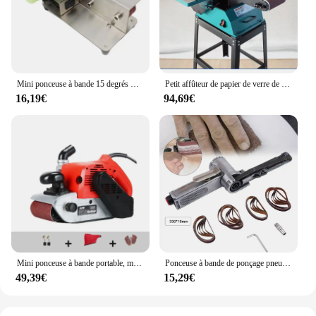
Mini ponceuse à bande 15 degrés meuleuse à bande électrique ponceuse à bande outil polissage livraison directe
Petit affûteur de papier de verre de bureau, disque de sable, ponceuse à bande, meuleuse de travail de calcul, polisseuse de qualité industrielle
16,19€
94,69€
Mini ponceuse à bande portable, meuleuse plate, petite machine à papier de verre, polisseuse, calcul, travail domestique
Ponceuse à bande de ponçage pneumatique, 10mm, 330x10mm de large, bricolage, lime électrique, ponçage tatif + 25 meuleuse d'angle environnemental, meulage
49,39€
15,29€