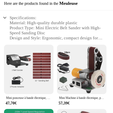
Meuleuse
Here are the products found in the
Specifications:
Material: High-quality durable plastic
Product Type: Mini Electric Belt Sander with High-
Speed Sanding Disc
Design and Style: Ergonomic, compact design for
easy handling
Usage and Purpose: Ideal for polishing and
smoothing various surfaces
Performance and Property: Efficient, multi-
ecological, and powerful
Parts and Accessories: Comes with a high-speed
sanding disc for immediate use
Features:
|Mini Ponceuse À Bande Électrique Disque De Sable
À Grande Vitesse Rectifieuse De Bureau
Mini ponceuse à bande électrique, ponceuse, polissage, rectifieuse, vitesse continue du moteur 350, ensemble d'outils de meulage multifonctions, 250W, 775 W
Mini Machine à bande électrique, ponceuse, ponçage, meulage, vitesses réglables, meulage, polissage, bords de coupe, bricolage
Multiécologique Polissage|Wholesale|Vendors|
47,70€
57,39€
**Efficient and Versatile Polishing Solution**