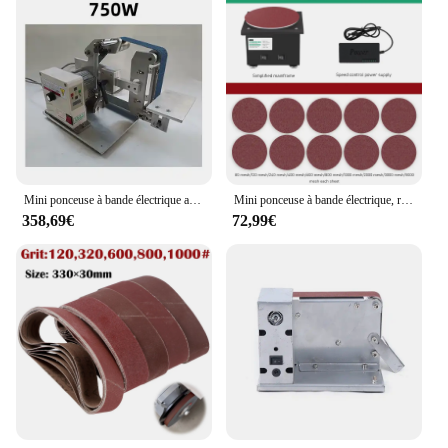
polishing. The sander's durable ABS plastic
construction ensures longevity, while the
lightweight design makes it easy to handle for
extended periods. This electric sander is not just a
tool; it's a reliable companion for all your sanding
and polishing tasks. Whether you're working on
wood, metal, or other materials, this sander's
versatility and performance make it a valuable
addition to any workspace.
Mini ponceuse à bande électrique avec moteur sans balais, polisseuse, affû70., polissage, rectifieuse, 915x50mm
Mini ponceuse à bande électrique, rectifieuse de paillasse, polisseuse, disque de ponçage à grande vitesse, affûteur de couteaux, ouvre-lame
358,69€
72,99€