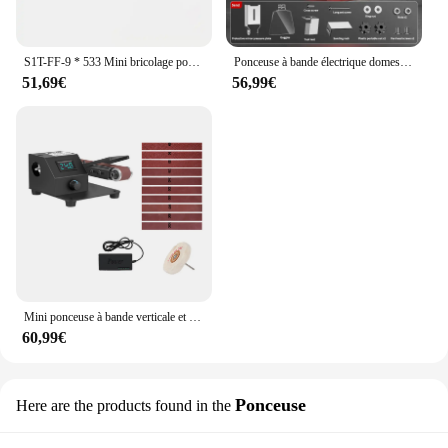
S1T-FF-9 * 533 Mini bricolage ponceuse à bande ponceuse papier de verre meuleuse d'angle ponceuse Portable ceinture polissage outils électriques 220V 300-1680 m/min
Ponceuse à bande électrique domestique, meule, machine à bande, meulage injuste, polissage, affû70., élimination de la rouille, 6 pouces
51,69€
56,99€
Mini ponceuse à bande verticale et horizontale, ponçage électrique pour polir le bois, petite meuleuse d'angle avec 10 bandes abrasives, 350W
60,99€
Ponceuse
Here are the products found in the