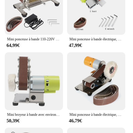
Mini ponceuse à bande 110-220V électrique Polisher7-Speed meuleuse réglable pour lame meulage calcul travail métal polissage
Mini ponceuse à bande électrique, ponceuse, polisseuse, rectifieuse, 7 vitesses pour polir le bois acrylique, moteur 775/795/895, environnement 10 pièces
64,99€
47,99€
Mini broyeur à bande avec environnement de meulage, machine à polir bricolage, alimentation réglable 7x, 150 W Max. Protein RPM, 10 pièces
Mini ponceuse à bande électrique, bricolage, polissage, rectifieuse, affû70.de bords de coupe, coupe-bureau, outil électrique de bords
50,39€
46,79€