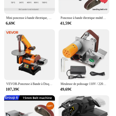
Mini ponceuse à bande électrique, polisseuse, rectifieuse, affû70.de bords de coupe, meuleuse multifonctionnelle, 7 vitesses réglables, 110V, 220V
Ponceuse à bande électrique multifonctionnelle, bricolage, polissage, meulage, coupe, bords, affûteur, mini machine, affûteur de couteaux
6,69€
41,59€
VEVOR-Ponceuse à Bande à Disque Électrique de 250W, Mini Table, Affûteur d'Angle, Machine de Coupe Convertible, Polisseuse de Couteaux
Meuleuse de polissage 110V / 220V Mini ponceuse électrique Set Affûteur de bord de couteau Meuleuse multifonctionnelle 7 Vitesse Réglable Outil de meulage Accessoires
107,39€
49,69€