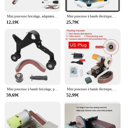
Mini ponceuse bricolage, adaptateur de bande de ponceuse à bande pour ponceuse d'angle électrique 100mm 4 pouces M10
Mini ponceuse à bande électrique, machine à polir, bricolage, bois, acrylique, bijoux, outil d'affûtage opaque, 10 sables
12,19€
25,79€
Mini ponceuse à bande bricolage, ponceuse, tube en acier inoxydable, polisseuse de tuyaux, outil de meulage, ponçage, polissage, rectifieuse
Mini ponceuse à bande électrique, polissage bricolage, rectifieuse avec 10 ensembles de broyeurs environnementaux, affûteur, coupe-couteau, bords, 220V, 110V
59,69€
52,99€