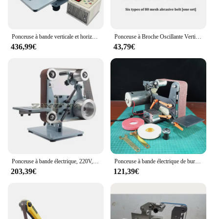
Ponceuse à bande verticale et horizontale multifonctionnelle, polisseuse, affû70., polisseuse, 1200W, 915x50mm
Ponceuse à Broche Oscillante Verticale pour Bois, Surface Incurvée, Calcul, Travail, Outils de Meulage, Polisseuse, 2000 tr/min
436,99€
43,79€
Ponceuse à bande électrique, 220V, 110V, 750W, 1100W, 915/1200, Ponceuse à bande verticale et horizontale, Affû70.à bande convertible, Polisseuse
Ponceuse à bande électrique de bureau domestique, affû70.de couteaux, affû70.d'outils, polisseuse de métal, 7000 tr/min, 730x50mm
203,39€
121,39€