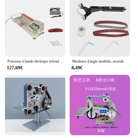
Ponceuse à bande électrique refroidie à l'eau, 30x533mm, étanche, affû70.de couteaux, polissage, rectifieuse
Meuleuse d'angle modifiée, assemblage modifié, ponceuse à bande modifiée, calcul, ponceuse à bande de travail, meulage, rouille, polissage, transfert
127,69€
8,49€