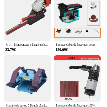
M14 – Mini ponceuse d'angle de bricolage, adaptateur de courroie de ponçage, ponceuse de tête de courroie de lime à bande pour 115mm 4.5 "et 125mm 5"
Ponceuse à bande électrique, polisseuse de roue d'établi, machine à courroie, rectifieuse, travail de calcul, outil de polissage, 550W, 750W
23,79€
150,69€
Machine de bureau à Double tête 220V, petite Machine à courroie, Micro Machine à polir de ponçage à Double axe, outil de polissage domestique, couteau de meulage 950W
Ponceuse à bande électrique 100W, mini meuleuse 10000 tr/min, petite machine portative avec 9 pièces de travail de calcul de courroie