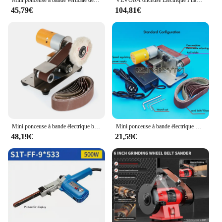
Mini ponceuse à bande verticale de bureau, ponceuse électrique, polissage, rectifieuse, 7 vitesses avec meule, 110V-220V, 10 pièces
VEVOR-Ponceuse Électrique Pliable pour Cloisons Sèches, Machine à Polir Extensible avec Bande Lumineuse LED, 750W
45,79€
104,81€
Mini ponceuse à bande électrique bricolage, affû70.de lame d'angle, polisseuse, rectifieuse, coupe-bordure de bureau, outil électrique
Mini ponceuse à bande électrique multifonctionnelle, polisseuse, rectifieuse, affû70.de bords de coupe, bricolage, ceinture de 10 pièces
48,19€
21,59€