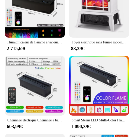
Humidificateur de flamme à vapeur d'eau à flamme 3D, garantie 5 ans, décor de télévision intérieure, brume d'eau silencieuse, vidange automatique, cheminée à vapeur 3D
Foyer électrique sans fumée moderne, cheminée à flamme de simulation 3D, chauffage domestique réglable, multi-vitesses, salon
2 715,69€
88,39€
Cheminée électrique Cheminée à brouillard d'eau 3D Humidificateur intégré Flamme atomisée réaliste Télécommande APP Décoration intérieure Cheminée à vapeur Cheminée à brume
Smart Steam LED Multi-Color Flame TV Décoration Humidificateur Cheminée Intégrée Bois de Chauffage Popping Sound APP Contrôle 3D Vapeur d'eau Cheminée Électrique Brume de Cheminée
603,99€
1 090,39€