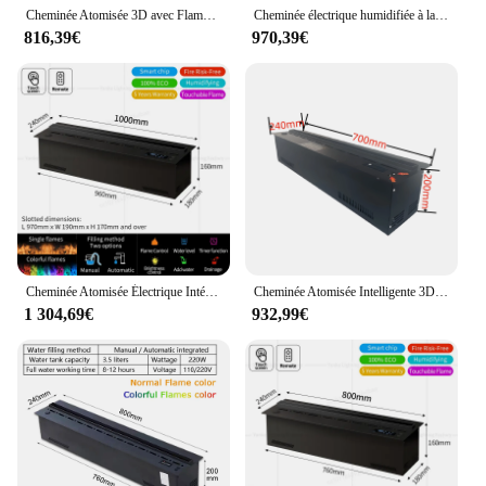
Cheminée Atomisée 3D avec Flamme Colorée, Brumisateur de enquêter Décoratif à 35%, Cheminée Électrique Intérieure Intelligente à Vapeur d'Eau
Cheminée électrique humidifiée à la flamme 3D, flamme colorée, réapprovisionnement en eau, atomisation de vapeur, vapeur 3D, 700mm
816,39€
970,39€
Cheminée Atomisée Électrique Intérieure Intelligente, Vapeur d'Eau 3D, Flamme Colorée 35% TV Décorative, Aucun risque de Brumisateur de enquêter
Cheminée Atomisée Intelligente 3D, Commande Vocale spatirée avec LED, Flamme Colorée, Décoration de Meuble TV d'Nik
1 304,69€
932,99€