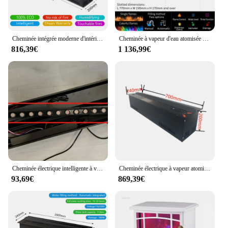
Cheminée intégrée moderne d'intérieur avec lumières LED, brume d'eau muette, humidificateur d'eau électrique, cheminée atomisée 3D haute puissance
Cheminée à vapeur d'eau atomisée 3D avec flamme colorée, 35% décoratif, aucun risque de feu, brumisateur, intelligent, intérieur, électrique
816,39€
1 136,99€
Cheminée électrique intelligente à vapeur LED, fissure de bois de chauffage, son de vapeur d'eau 3D, éclairage décoratif, TV
Cheminée électrique à vapeur atomisée intelligente, maison intelligente, flammes simples 3D, vapeur d'eau intérieure, décorative
93,69€
869,39€