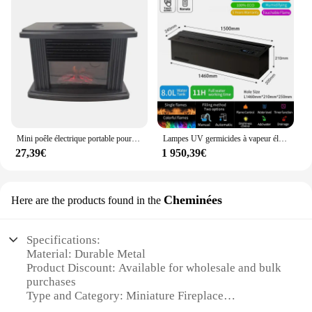
Mini poêle électrique portable pour cheminée, radiateurs électriques décoratifs, brittop, espace intérieur, 1000W
Lampes UV germicides à vapeur électrique pour cheminée, vapeur d'eau atomisée 3D, support de télévision, humidificateur d'inserts, décor de salon
27,39€
1 950,39€
Cheminées
Here are the products found in the
Specifications:
Material: Durable Metal
Product Discount: Available for wholesale and bulk
purchases
Type and Category: Miniature Fireplace
Accessories