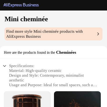
Mini cheminée
Find more style
Mini cheminée
products with
AliExpress Business
Cheminées
Here are the products found in the
Specifications:
Material: High-quality ceramic
Design and Style: Contemporary, minimalist
aesthetic
Usage and Purpose: Ideal for small spaces, such as
apartments or offices
Performance and Property: Efficient heat
distribution, silent operation
Parts and Accessories: Comes with a set of