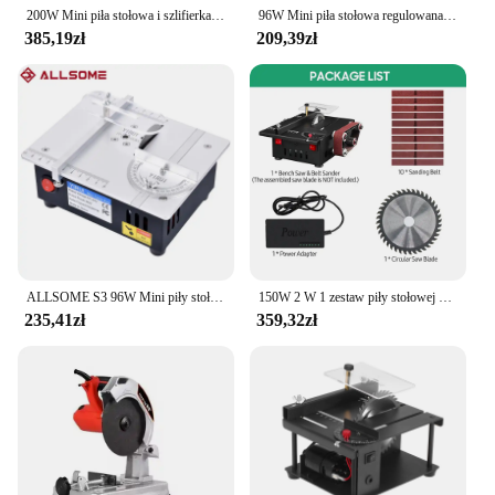
200W Mini piła stołowa i szlifierka taśmowa Piła tarczowa stołowa o zmiennej prędkości 30mm Głębokość cięcia DIY do drewna Plastik Kamień Metal Nóż
96W Mini piła stołowa regulowana wielofunkcyjna piła stołowa gospodarstwa domowego DIY maszyna do cięcia drewna stół tokarka narzędzie tnące
385,19zł
209,39zł
ALLSOME S3 96W Mini piły stołowe elektryczna piła stołowa DIY Model maszyna do cięcia 775 silnik 63mm ostrze
150W 2 W 1 zestaw piły stołowej o zmiennej prędkości piła tarczowa 30mm głębokość DIY szlifierka szlifierska szlifierka szlifierska
235,41zł
359,32zł