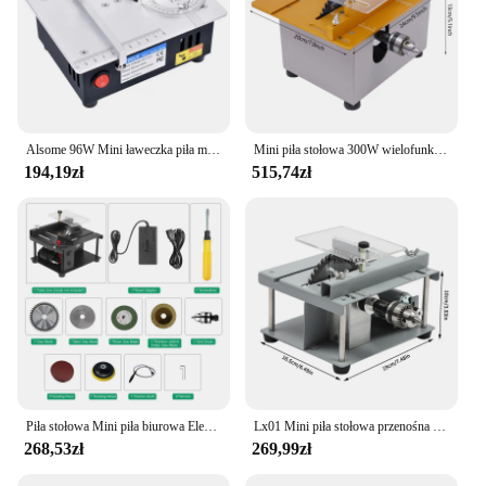
Alsome 96W Mini ławeczka piła mała domowa maszyna do cięcia DIY do obróbki drewna piły stołowe ostrze 63mm
Mini piła stołowa 300W wielofunkcyjny podnoszony silnik do obróbki drewna narzędzie do rękodzieła DIY cięcie polerowanie rzeźba metal Jade plastik
194,19zł
515,74zł
Piła stołowa Mini piła biurowa Elektryczna maszyna do cięcia z brzeszczotem Tarcza szlifierska Regulowana prędkość Regulacja kąta
Lx01 Mini piła stołowa przenośna piła stołowa do obróbki drewna 96W czysta miedź dwuosiowy silnik DIY narzędzie tnące
268,53zł
269,99zł