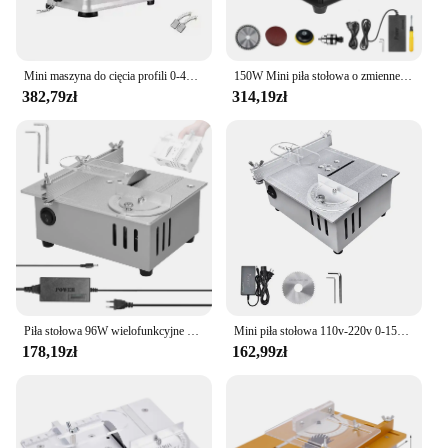
Mini maszyna do cięcia profili 0-45 stopni przecinarka stołowa Mini piła elektryczna piła stołowa do cięcia metalu drewno plastik
150W Mini piła stołowa o zmiennej prędkości Piła tarczowa stołowa 30 mm Głębokość cięcia DIY Szlifierka stołowa z 10 pasami szlifierskimi
382,79zł
314,19zł
Piła stołowa 96W wielofunkcyjne piły pulpit elektryczny 7 biegów regulowane ławka do obróbki drewna piła mała domowa maszyna do cięcia DIY
Mini piła stołowa 110v-220v 0-15cm podnoszone brzeszczoty regulowana piła kątowa do cięcia dla majsterkowiczów rzemiosło obróbka drewna cięcie metalu i plastiku
178,19zł
162,99zł