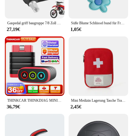
Gaspedal griff baugruppe 7/8 Zoll Daumen Drossel klappen baugruppe Legierung ATV Gashebel Daumens teuerung eloxierter Gas daumen
Süße Blume Schlüssel bund für Frauen Mädchen kawaii Dopamin Farbe Blumen schlüssel Mini Rucksack Geldbörse Schlüssel bund Autos chl üssel m8c7
27,19€
1,05€
THINKCAR THINKDIAG MINI Obd2 Scanner Für Auto Full Obd 2 Funktion System Diagnose Werkzeug Auto Diagnose Code Reader PK ELM327
Mini Medizin Lagerung Tasche Tragbare Erste Hilfe Medizinische Kit Reise Set Outdoor Camping Nützliche Notfall Überleben Tasche Pille Fall
36,79€
2,45€