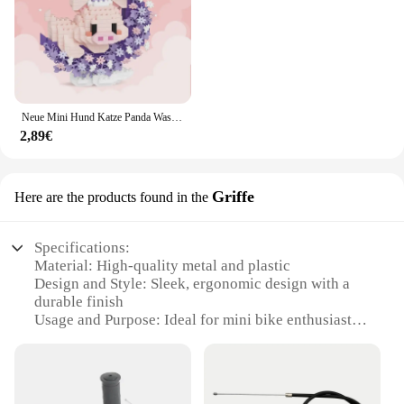
Neue Mini Hund Katze Panda Waschbär Nettes Haustier Kleine Bausteine Modell Serie Ornamente kinder Spielzeug Geburtstag Weihnachten Geschenk
2,89€
Griffe
Here are the products found in the
Specifications:
Material: High-quality metal and plastic
Design and Style: Sleek, ergonomic design with a
durable finish
Usage and Purpose: Ideal for mini bike enthusiasts
looking to upgrade their throttle control
Performance and Property: Enhanced
responsiveness and control for a smoother ride
Parts and Accessories: Comes as a complete throttle