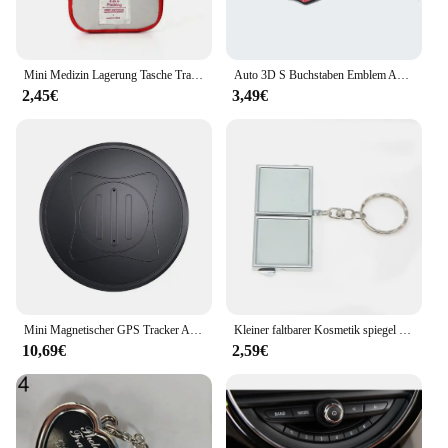
Mini Medizin Lagerung Tasche Tragbare Erste Hilfe Medizinische Kit Reise Set Outdoor Camping Nützliche Notfall Überleben Tasche Pille Fall
Auto 3D S Buchstaben Emblem Aufkleber Grille Abzeichen Für Mini Cooper S R50 R53 R55 R56 R60 R61 F54 F55 F56 F60 Countryman Zubehör
2,45€
3,49€
Mini Magnetischer GPS Tracker Anti-Verlust-Gerät Haustier Kind Ältere Smart Finder Locator Autoschlüssel Tasche Brieftasche Echtzeit-Tracking-Standort
Kleiner faltbarer Kosmetik spiegel mit Schlüssel bund Wärme übertragungs druck Sublimation leere Schlüssel anhänger Mini Metall Make-up Spiegel
10,69€
2,59€