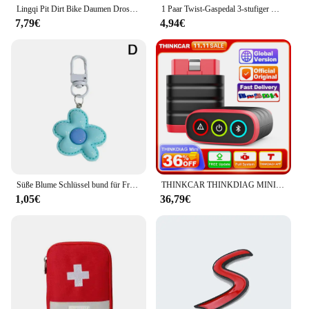
gear.
Lingqi Pit Dirt Bike Daumen Drossel klappe Motorrad Geschwindigkeit regelung Beschleuniger wasserdicht 7/8 "22mm Universal für Moto Teile
1 Paar Twist-Gaspedal 3-stufiger Griff für 47ccm 49ccm Mini Dirt Bike Quad Pocket Motorrad teile
7,79€
4,94€
Süße Blume Schlüssel bund für Frauen Mädchen kawaii Dopamin Farbe Blumen schlüssel Mini Rucksack Geldbörse Schlüssel bund Autos chl üssel m8c7
THINKCAR THINKDIAG MINI Obd2 Scanner Für Auto Full Obd 2 Funktion System Diagnose Werkzeug Auto Diagnose Code Reader PK ELM327
1,05€
36,79€