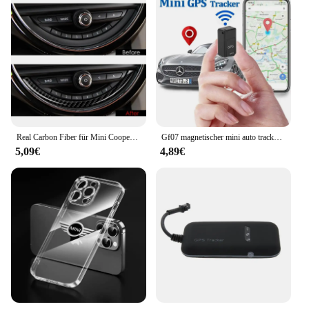
Real Carbon Fiber für Mini Cooper F55 F56 Konsole Navigation Bildschirm Rahmen Trim
Gf07 magnetischer mini auto tracker gps real time tracking locator gerät magnetischer gps tracker echtzeit fahrzeug locator pet tracker
5,09€
4,89€