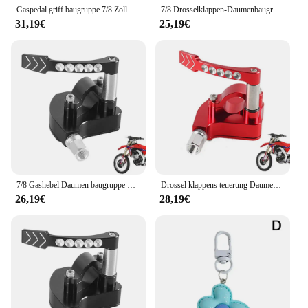
Gaspedal griff baugruppe 7/8 Zoll Daumen Drossel klappen baugruppe Legierung ATV Gashebel Daumens teuerung eloxierter Gas daumen
7/8 Drosselklappen-Daumenbaugruppe, 7/8 Zoll Daumengas-Baugruppe, Legierung, ATV-Drosselhebel, Daumenregler, eloxierter Drosselklappen-Daumen
31,19€
25,19€
7/8 Gashebel Daumen baugruppe Zoll Daumen Gashebel Steuer baugruppe Legierung ATV Gashebel Daumens teuerung eloxiert
Drossel klappens teuerung Daumen baugruppe Zoll Daumen Drossel klappen baugruppe Legierung ATV Gashebel Daumens teuerung eloxierte Drossel klappe
26,19€
28,19€