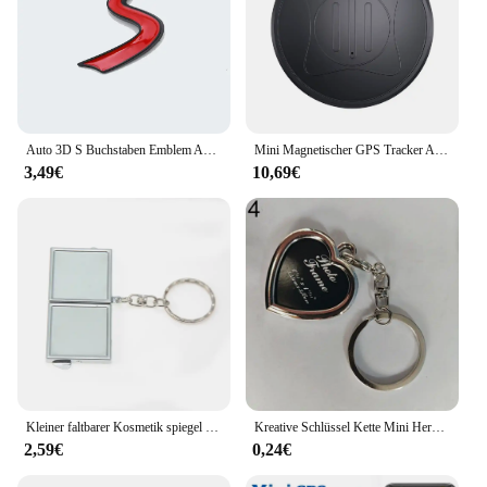
Auto 3D S Buchstaben Emblem Aufkleber Grille Abzeichen Für Mini Cooper S R50 R53 R55 R56 R60 R61 F54 F55 F56 F60 Countryman Zubehör
Mini Magnetischer GPS Tracker Anti-Verlust-Gerät Haustier Kind Ältere Smart Finder Locator Autoschlüssel Tasche Brieftasche Echtzeit-Tracking-Standort
3,49€
10,69€
Kleiner faltbarer Kosmetik spiegel mit Schlüssel bund Wärme übertragungs druck Sublimation leere Schlüssel anhänger Mini Metall Make-up Spiegel
Kreative Schlüssel Kette Mini Herz Platz Runde Oval Einfügen Foto Rahmen Dreh Schlüsselbund Schlüsselbund Frauen Geschenke
2,59€
0,24€