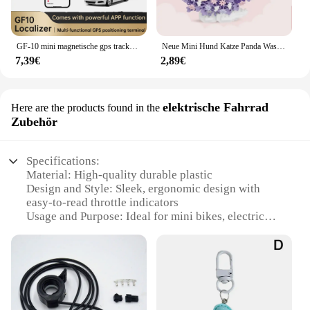
GF-10 mini magnetische gps tracker smart finder lange standby sos tracking gerät für person/pet location tracker echtzeit locator
Neue Mini Hund Katze Panda Waschbär Nettes Haustier Kleine Bausteine Modell Serie Ornamente kinder Spielzeug Geburtstag Weihnachten Geschenk
7,39€
2,89€
elektrische Fahrrad
Here are the products found in the
Zubehör
Specifications:
Material: High-quality durable plastic
Design and Style: Sleek, ergonomic design with
easy-to-read throttle indicators
Usage and Purpose: Ideal for mini bikes, electric
bicycles, and other small-scale vehicles
Performance and Property: Precision-engineered for
smooth, responsive acceleration control
Parts and Accessories: Comes as a complete throttle
assembly set
Compatibility: Designed for universal fit on various