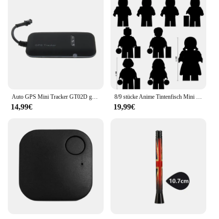
Auto GPS Mini Tracker GT02D garantiert Fahrzeug Auto Motorrad GPS Tracker Tracking Android iOS App Position ierer
8/9 stücke Anime Tintenfisch Mini Modell Ziegel Dreieck Quadrat Kreis Boss Puzzle Montieren Action Figure Bausteine Spielzeug Geschenke
14,99€
19,99€