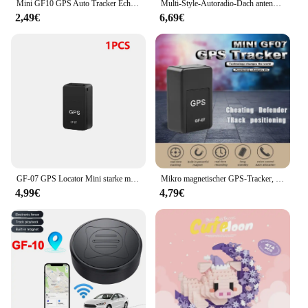
Mini GF10 GPS Auto Tracker Echtzeit-Tracking Anti-Diebstahl Anti-Lost Key Pet Locator starke magnetische Tag Nachricht Position ierer Gerät
Multi-Style-Autoradio-Dach antenne für Mini Cooper One Country man R56 R55 R58 R60 R61 F55 F56 F60 F53 F54 Autozubehör
2,49€
6,69€
GF-07 GPS Locator Mini starke magnetische Auto Tracker Echtzeit-Tracking Haustiere Kinder Anti Lost Locator Sim Nachricht Position ierer
Mikro magnetischer GPS-Tracker, Echtzeit-Anti-Diebstahl-Tracking-Monitor für Fahrzeug motorräder, persönliche Mini-GPS-Position ierung gegen Verlust
4,99€
4,79€