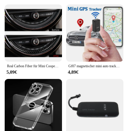
Real Carbon Fiber für Mini Cooper F55 F56 Konsole Navigation Bildschirm Rahmen Trim
Gf07 magnetischer mini auto tracker gps real time tracking locator gerät magnetischer gps tracker echtzeit fahrzeug locator pet tracker
5,09€
4,89€