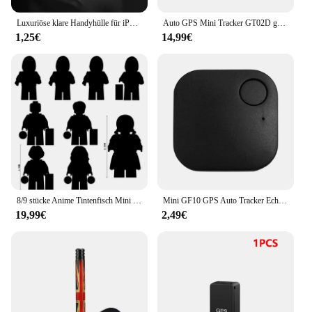
Luxuriöse klare Handyhülle für iPhone 11 12 13 14 Pro Max XR X XS SE 7 8 Plus für MINI Cooper Kühlschrank One F56 R56 R57 R58 R59 R60
Auto GPS Mini Tracker GT02D garantiert Fahrzeug Auto Motorrad GPS Tracker Tracking Android iOS App Position ierer
1,25€
14,99€
8/9 stücke Anime Tintenfisch Mini Modell Ziegel Dreieck Quadrat Kreis Boss Puzzle Montieren Action Figure Bausteine Spielzeug Geschenke
Mini GF10 GPS Auto Tracker Echtzeit-Tracking Anti-Diebstahl Anti-Lost Key Pet Locator starke magnetische Tag Nachricht Position ierer Gerät
19,99€
2,49€