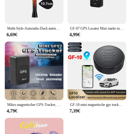
Multi-Style-Autoradio-Dach antenne für Mini Cooper One Country man R56 R55 R58 R60 R61 F55 F56 F60 F53 F54 Autozubehör
GF-07 GPS Locator Mini starke magnetische Auto Tracker Echtzeit-Tracking Haustiere Kinder Anti Lost Locator Sim Nachricht Position ierer
6,69€
4,99€
Mikro magnetischer GPS-Tracker, Echtzeit-Anti-Diebstahl-Tracking-Monitor für Fahrzeug motorräder, persönliche Mini-GPS-Position ierung gegen Verlust
GF-10 mini magnetische gps tracker smart finder lange standby sos tracking gerät für person/pet location tracker echtzeit locator
4,79€
7,39€