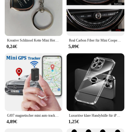
Kreative Schlüssel Kette Mini Herz Platz Runde Oval Einfügen Foto Rahmen Dreh Schlüsselbund Schlüsselbund Frauen Geschenke
Real Carbon Fiber für Mini Cooper F55 F56 Konsole Navigation Bildschirm Rahmen Trim
0,24€
5,09€
Gf07 magnetischer mini auto tracker gps real time tracking locator gerät magnetischer gps tracker echtzeit fahrzeug locator pet tracker
Luxuriöse klare Handyhülle für iPhone 11 12 13 14 Pro Max XR X XS SE 7 8 Plus für MINI Cooper Kühlschrank One F56 R56 R57 R58 R59 R60
4,89€
1,25€