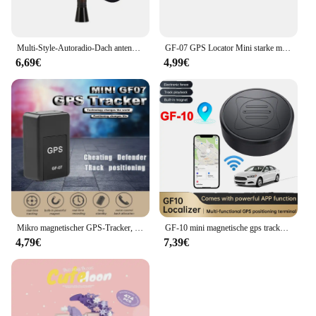
Multi-Style-Autoradio-Dach antenne für Mini Cooper One Country man R56 R55 R58 R60 R61 F55 F56 F60 F53 F54 Autozubehör
GF-07 GPS Locator Mini starke magnetische Auto Tracker Echtzeit-Tracking Haustiere Kinder Anti Lost Locator Sim Nachricht Position ierer
6,69€
4,99€
Mikro magnetischer GPS-Tracker, Echtzeit-Anti-Diebstahl-Tracking-Monitor für Fahrzeug motorräder, persönliche Mini-GPS-Position ierung gegen Verlust
GF-10 mini magnetische gps tracker smart finder lange standby sos tracking gerät für person/pet location tracker echtzeit locator
4,79€
7,39€