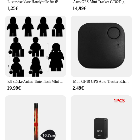
Luxuriöse klare Handyhülle für iPhone 11 12 13 14 Pro Max XR X XS SE 7 8 Plus für MINI Cooper Kühlschrank One F56 R56 R57 R58 R59 R60
Auto GPS Mini Tracker GT02D garantiert Fahrzeug Auto Motorrad GPS Tracker Tracking Android iOS App Position ierer
1,25€
14,99€
8/9 stücke Anime Tintenfisch Mini Modell Ziegel Dreieck Quadrat Kreis Boss Puzzle Montieren Action Figure Bausteine Spielzeug Geschenke
Mini GF10 GPS Auto Tracker Echtzeit-Tracking Anti-Diebstahl Anti-Lost Key Pet Locator starke magnetische Tag Nachricht Position ierer Gerät
19,99€
2,49€